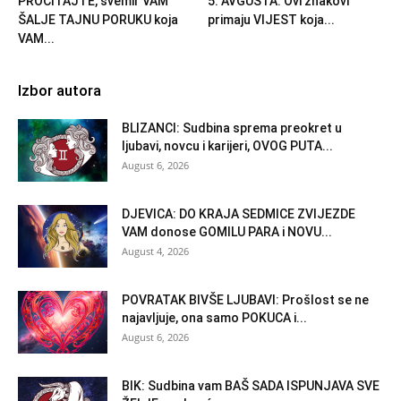
PROČITAJTE, svemir VAM
5. AVGUSTA: Ovi znakovi
ŠALJE TAJNU PORUKU koja
primaju VIJEST koja...
VAM...
Izbor autora
BLIZANCI: Sudbina sprema preokret u
ljubavi, novcu i karijeri, OVOG PUTA...
August 6, 2026
DJEVICA: DO KRAJA SEDMICE ZVIJEZDE
VAM donose GOMILU PARA i NOVU...
August 4, 2026
POVRATAK BIVŠE LJUBAVI: Prošlost se ne
najavljuje, ona samo POKUCA i...
August 6, 2026
BIK: Sudbina vam BAŠ SADA ISPUNJAVA SVE