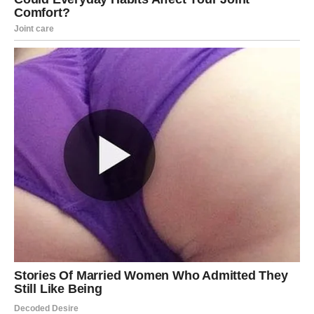
mesto.
Ljubav:
Razgovor koji rešava dilemu. Slobodne Device
mogu primetiti da neko pokazuje interesovanje na
suptilan način.
Posao:
Fokus i organizacija donose rezultate.
Novac:
Stabilno, ali bez rizika.
Poruka:
Ne morate sve kontrolisati – pustite da se neke
stvari dese.
VAGA – ODLUKA IZMEĐU SRCA
I MIRA
Vaga će u naredna tri dana biti suočena sa situacijom koja
zahteva jasan stav.