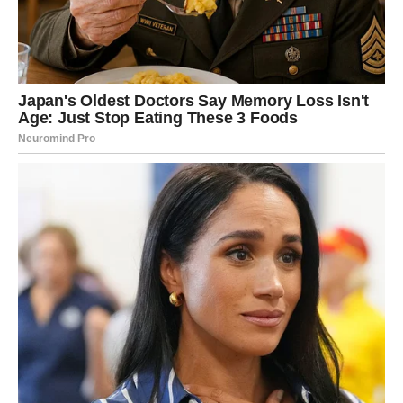
RAK – EMOTIVNO
RAZOTKRIVANJE
Rak ulazi u period pojačanih emocija. Intuicija vam govori
istinu pre nego što je čujete.
Ljubav:
Moguća poruka iz prošlosti ili razgovor koji
donosi olakšanje. Ako ste u vezi, vreme je da kažete šta
vam nedostaje.
Posao:
Razmišljate o promeni ili novom pravcu.
Novac:
Planiranje donosi sigurnost, ali izbegnite
emotivno trošenje.
Poruka:
Ne vraćajte se unazad iz straha od samoće.
LAV – ENERGIJA RASTE,