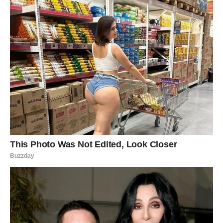
Ljubav:
Strast je jaka, ali i ljubomora. Ako nešto sumnjate
– razgovarajte.
Posao:
Intuicija vam donosi prednost.
Novac:
Moguća dobra vest.
Poruka:
Ne testirajte ljubav – gradite je.
STRELAC – NOVI PRAVAC NA
VIDIKU
Strelac oseća potrebu za promenom.
Ljubav:
Moguće javljanje bivše ljubavi, ali i novo
poznanstvo.
Posao:
Ideja koja se javlja sada može postati ozbiljan
plan.