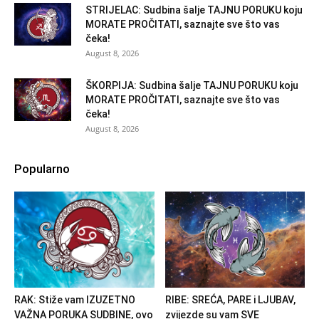
STRIJELAC: Sudbina šalje TAJNU PORUKU koju
MORATE PROČITATI, saznajte sve što vas
čeka!
August 8, 2026
ŠKORPIJA: Sudbina šalje TAJNU PORUKU koju
MORATE PROČITATI, saznajte sve što vas
čeka!
August 8, 2026
Popularno
RAK: Stiže vam IZUZETNO
RIBE: SREĆA, PARE i LJUBAV,
VAŽNA PORUKA SUDBINE, ovo
zvijezde su vam SVE