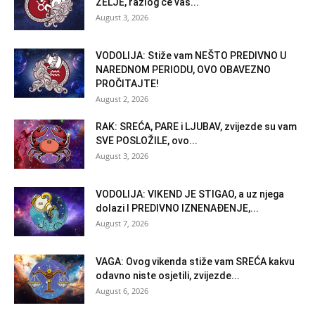
ŽELJE, razlog će vas...
August 3, 2026
VODOLIJA: Stiže vam NEŠTO PREDIVNO U
NAREDNOM PERIODU, OVO OBAVEZNO
PROČITAJTE!
August 2, 2026
RAK: SREĆA, PARE i LJUBAV, zvijezde su vam
SVE POSLOŽILE, ovo...
August 3, 2026
VODOLIJA: VIKEND JE STIGAO, a uz njega
dolazi I PREDIVNO IZNENAĐENJE,...
August 7, 2026
VAGA: Ovog vikenda stiže vam SREĆA kakvu
odavno niste osjetili, zvijezde...
August 6, 2026