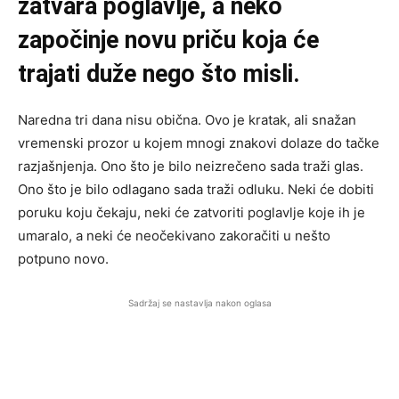
zatvara poglavlje, a neko
započinje novu priču koja će
trajati duže nego što misli.
Naredna tri dana nisu obična. Ovo je kratak, ali snažan
vremenski prozor u kojem mnogi znakovi dolaze do tačke
razjašnjenja. Ono što je bilo neizrečeno sada traži glas.
Ono što je bilo odlagano sada traži odluku. Neki će dobiti
poruku koju čekaju, neki će zatvoriti poglavlje koje ih je
umaralo, a neki će neočekivano zakoračiti u nešto
potpuno novo.
Sadržaj se nastavlja nakon oglasa