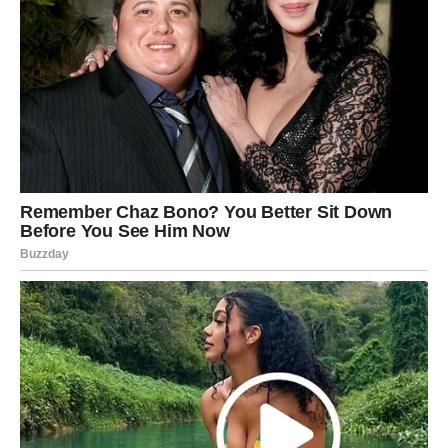
Novac:
Stabilno, ali bez rizičnih poteza.
Poruka:
Sloboda je važna, ali iskrenost je važnija.
JARAC – OZBILJNI KORACI
DONOSE REZULTAT
Jarac razmišlja dugoročno i planira.
Ljubav:
Partner želi više topline. Slobodni Jarčevi mogu
upoznati osobu koja deluje pouzdano.
Posao:
Fokus donosi napredak.
Novac:
Dobar trenutak za ulaganja.
Poruka:
Nagrada dolazi kroz strpljenje.