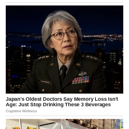
Ljubav:
Ako ste u vezi, dolazi iskren razgovor o ravnoteži
u odnosu. Slobodne Vage mogu upoznati osobu koja
deluje ozbiljno.
Posao:
Saradnje su naglašene – birajte pametno.
Novac:
Dobar trenutak za planiranje.
Poruka:
Ne žrtvujte sebe da biste održali mir.
ŠKORPIJA – ISTINA SE
OTKRIVA
Škorpija oseća duboko i snažno. Naredni dani mogu
doneti razotkrivanje ili priznanje.