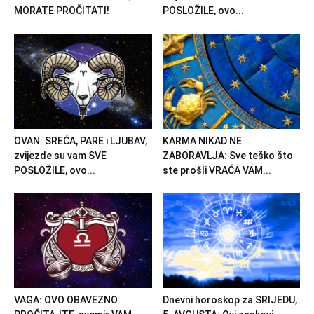
MORATE PROČITATI!
POSLOŽILE, ovo...
OVAN: SREĆA, PARE i LJUBAV,
KARMA NIKAD NE
zvijezde su vam SVE
ZABORAVLJA: Sve teško što
POSLOŽILE, ovo...
ste prošli VRAĆA VAM...
VAGA: OVO OBAVEZNO
Dnevni horoskop za SRIJEDU,