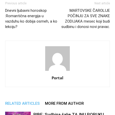
Previous article
Next article
Dnevni ljubavni horoskop
MARTOVSKE ČAROLIJE
:Romantična energija u
POČINJU ZA SVE ZNAKE
vazduhu ko dobija osmeh, a ko
ZODIJAKA mesec koji budi
lekciju?
sudbinu i donosi novi pravac.
Portal
RELATED ARTICLES
MORE FROM AUTHOR
RIBE: Sudbina šalje TAJNU PORUKU