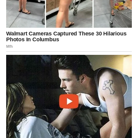
Ljubav:
Dublja povezanost u vezi ili novo romantično
poznanstvo.
Posao:
Kreativnost vam daje prednost.
Novac:
Stabilno.
Poruka:
Verujte osećaju – on vas vodi pravim putem.