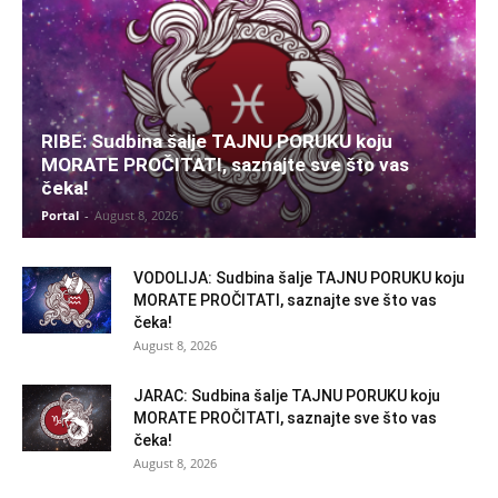
RIBE: Sudbina šalje TAJNU PORUKU koju
MORATE PROČITATI, saznajte sve što vas
čeka!
Portal
-
August 8, 2026
VODOLIJA: Sudbina šalje TAJNU PORUKU koju
MORATE PROČITATI, saznajte sve što vas
čeka!
August 8, 2026
JARAC: Sudbina šalje TAJNU PORUKU koju
MORATE PROČITATI, saznajte sve što vas
čeka!
August 8, 2026