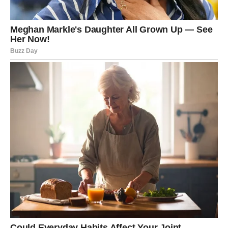
PAŽNJA SE POJAČAVA
Lav u naredna tri dana oseća povratak samopouzdanja.
Primećeni ste, ali i testirani.
Ljubav:
Strast i flert su naglašeni. Ako ste u vezi, partner
može tražiti više prisutnosti.
Posao:
Moguća pohvala ili nova poslovna šansa.
Novac:
Razmišljate o većoj investiciji.
Poruka:
Ponos je snaga, ali nežnost je ključ bliskosti.
DEVICA – RAZJAŠNJENJE
DONOSI MIR
Devica ulazi u dane kada se stvari konačno slažu na svoje