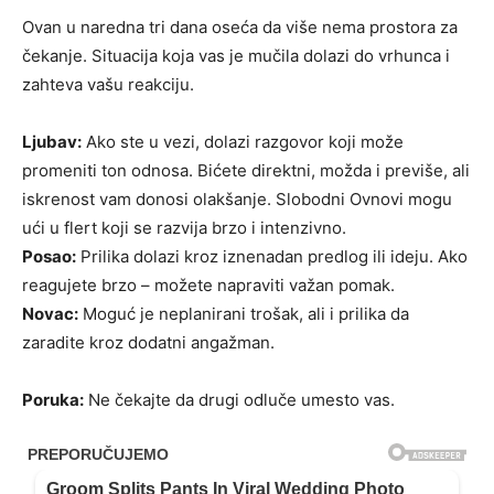
Ovan u naredna tri dana oseća da više nema prostora za
čekanje. Situacija koja vas je mučila dolazi do vrhunca i
zahteva vašu reakciju.
Ljubav:
Ako ste u vezi, dolazi razgovor koji može
promeniti ton odnosa. Bićete direktni, možda i previše, ali
iskrenost vam donosi olakšanje. Slobodni Ovnovi mogu
ući u flert koji se razvija brzo i intenzivno.
Posao:
Prilika dolazi kroz iznenadan predlog ili ideju. Ako
reagujete brzo – možete napraviti važan pomak.
Novac:
Moguć je neplanirani trošak, ali i prilika da
zaradite kroz dodatni angažman.
Poruka:
Ne čekajte da drugi odluče umesto vas.