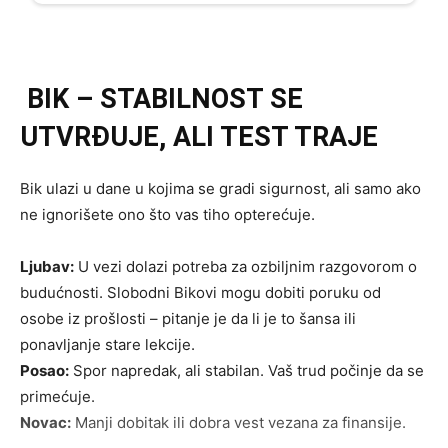
BIK – STABILNOST SE
UTVRĐUJE, ALI TEST TRAJE
Bik ulazi u dane u kojima se gradi sigurnost, ali samo ako
ne ignorišete ono što vas tiho opterećuje.
Ljubav:
U vezi dolazi potreba za ozbiljnim razgovorom o
budućnosti. Slobodni Bikovi mogu dobiti poruku od
osobe iz prošlosti – pitanje je da li je to šansa ili
ponavljanje stare lekcije.
Posao:
Spor napredak, ali stabilan. Vaš trud počinje da se
primećuje.
Novac:
Manji dobitak ili dobra vest vezana za finansije.