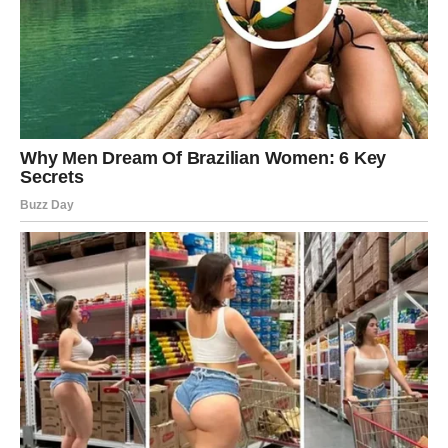
VODOLIJA – IZNENAĐENJE
KOJE MENJA RASPOLOŽENJE
Vodolija može doživeti neočekivan susret ili poruku.
Ljubav:
Obnova komunikacije ili novo poznanstvo.
Posao:
Kreativna ideja donosi pomak.
Novac:
Manji dobitak.
Poruka:
Otvorite se za neočekivano.
RIBE – ROMANTIČNA I
INTUITIVNA FAZA
Ribe osećaju sve intenzivnije.