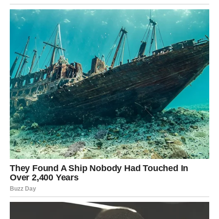
Slobodni Strelčevi mogu dobiti poruku od osobe iz
prošlosti, ali srce već ide ka novom.
Poruka dana:
Ne vraćaj se unazad ako si već krenuo
napred.
JARAC – OZBILJNE EMOCIJE
Jarac danas razmišlja dugoročno. Ako ste u vezi, možete
razgovarati o budućnosti.
Slobodni Jarčevi mogu upoznati osobu koja deluje zrelo i
pouzdano – nešto što vam sada najviše treba.
Poruka dana:
Pokaži emocije – ne moraš sve držati pod
kontrolom.