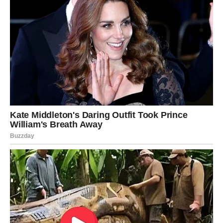
Ribe danas osećaju pojačanu romantiku. Ako ste u vezi,
dan je idealan za bliskost i nežnost.
Slobodne Ribe mogu upoznati osobu koja im odmah
“legne” – ali pazite da ne idealizujete.
Poruka dana:
Ljubav je lepa kada je realna.