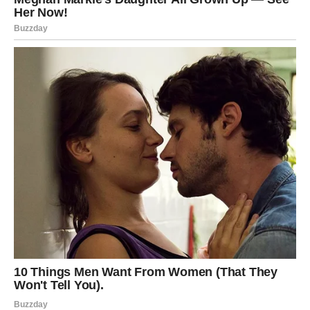
Škorpija danas oseća snažnu strast. U vezi je moguća
ljubomora ili potreba za dubljom potvrdom.
Slobodne Škorpije privlače misteriozne osobe. Pazite da
ne uđete u igru moći.
Poruka dana:
Ljubav nije test – ona je poverenje.
STRELAC – POTREBA ZA
SLOBODOM
Strelac danas želi iskrenost bez pritiska. Ako ste u vezi,
partner može tražiti ozbiljniji razgovor.