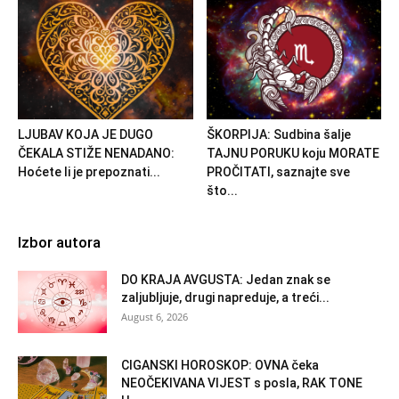
LJUBAV KOJA JE DUGO
ŠKORPIJA: Sudbina šalje
ČEKALA STIŽE NENADANO:
TAJNU PORUKU koju MORATE
Hoćete li je prepoznati...
PROČITATI, saznajte sve
što...
Izbor autora
DO KRAJA AVGUSTA: Jedan znak se
zaljubljuje, drugi napreduje, a treći...
August 6, 2026
CIGANSKI HOROSKOP: OVNA čeka
NEOČEKIVANA VIJEST s posla, RAK TONE