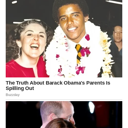
VODOLIJA – NEOČEKIVANI
SUSRET
Vodolija danas može doživeti iznenadnu poruku ili susret.
U vezi je važno da budete iskreni, ali ne distancirani.
Slobodni mogu upoznati nekoga kroz prijatelje ili
društvene mreže.
Poruka dana:
Ne zatvaraj vrata zbog straha.
RIBE – ROMANTIČNA
ENERGIJA