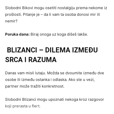
Slobodni Bikovi mogu osetiti nostalgiju prema nekome iz
prošlosti. Pitanje je – da li vam ta osoba donosi mir ili
nemir?
Poruka dana:
Biraj onoga uz koga dišeš lakše.
BLIZANCI – DILEMA IZMEĐU
SRCA I RAZUMA
Danas vam misli lutaju. Možda se dvoumite između dve
osobe ili između ostanka i odlaska. Ako ste u vezi,
partner može tražiti konkretnost.
Slobodni Blizanci mogu upoznati nekoga kroz razgovor
koji prerasta u flert.