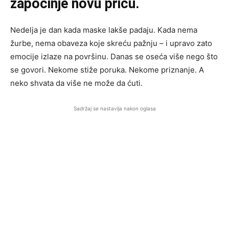
započinje novu priču.
Nedelja je dan kada maske lakše padaju. Kada nema
žurbe, nema obaveza koje skreću pažnju – i upravo zato
emocije izlaze na površinu. Danas se oseća više nego što
se govori. Nekome stiže poruka. Nekome priznanje. A
neko shvata da više ne može da ćuti.
Sadržaj se nastavlja nakon oglasa