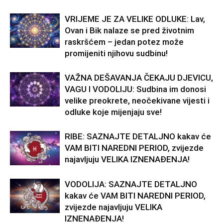
VRIJEME JE ZA VELIKE ODLUKE: Lav,
Ovan i Bik nalaze se pred životnim
raskršćem – jedan potez može
promijeniti njihovu sudbinu!
VAŽNA DEŠAVANJA ČEKAJU DJEVICU,
VAGU I VODOLIJU: Sudbina im donosi
velike preokrete, neočekivane vijesti i
odluke koje mijenjaju sve!
RIBE: SAZNAJTE DETALJNO kakav će
VAM BITI NAREDNI PERIOD, zvijezde
najavljuju VELIKA IZNENAĐENJA!
VODOLIJA: SAZNAJTE DETALJNO
kakav će VAM BITI NAREDNI PERIOD,
zvijezde najavljuju VELIKA
IZNENAĐENJA!