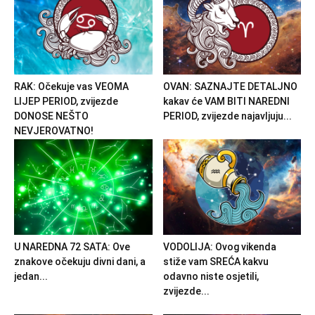
RAK: Očekuje vas VEOMA
OVAN: SAZNAJTE DETALJNO
LIJEP PERIOD, zvijezde
kakav će VAM BITI NAREDNI
DONOSE NEŠTO
PERIOD, zvijezde najavljuju...
NEVJEROVATNO!
U NAREDNA 72 SATA: Ove
VODOLIJA: Ovog vikenda
znakove očekuju divni dani, a
stiže vam SREĆA kakvu
jedan...
odavno niste osjetili,
zvijezde...