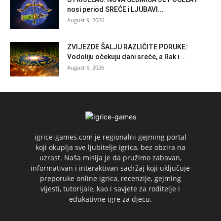
nosi period SREĆE i LJUBAVI...
August 9, 2026
ZVIJEZDE ŠALJU RAZLIČITE PORUKE:
Vodoliju očekuju dani sreće, a Rak i...
August 6, 2026
igrice-games.com je regionalni gejming portal
koji okuplja sve ljubitelje igrica, bez obzira na
uzrast. Naša misija je da pružimo zabavan,
informativan i interaktivan sadržaj koji uključuje
preporuke online igrica, recenzije, gejming
vijesti, tutorijale, kao i savjete za roditelje i
edukativne igre za djecu.