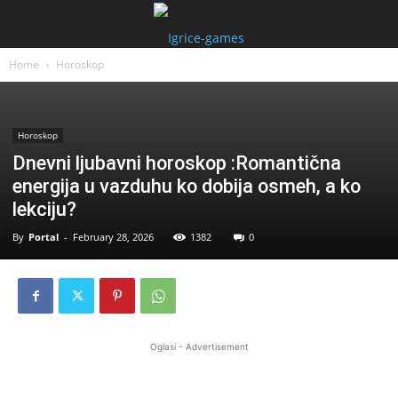
Home
Horoskop
Horoskop
Dnevni ljubavni horoskop :Romantična
energija u vazduhu ko dobija osmeh, a ko
lekciju?
By
Portal
-
February 28, 2026
1382
0
Oglasi - Advertisement