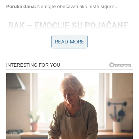
Poruka dana:
Nemojte obećavati ako niste sigurni.
RAK – EMOCIJE SU POJAČANE
READ MORE
Rak danas oseća sve dublje. Ako ste u vezi, partner traži
potvrdu vaših osećanja – nemojte ćutati.
Slobodni Rakovi mogu dobiti poruku koja budi stare
emocije. Pre nego što odgovorite, zapitajte se – da li je to
ljubav ili samo nostalgija?
Poruka dana:
Ne vraćaj se tamo gde si bio povređen.
LAV – STRAST I PONOS
Lav danas želi pažnju. Ako je ne dobije, može postati