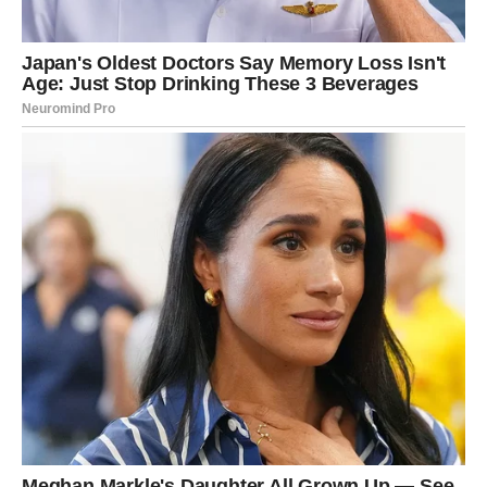
Poruka dana:
Ljubav nije analiza – ponekad je samo
osećaj.
VAGA – RAVNOTEŽA I ODLUKA
Vaga danas balansira između onoga što želi i onoga što
dobija. Ako ste u vezi, vreme je da kažete šta vam
nedostaje.
Slobodne Vage mogu neočekivano privući pažnju osobe
koja deluje ozbiljno i stabilno.
Poruka dana:
Ne žrtvuj svoje srce zarad mira.
ŠKORPIJA – INTENZIVNE
EMOCIJE