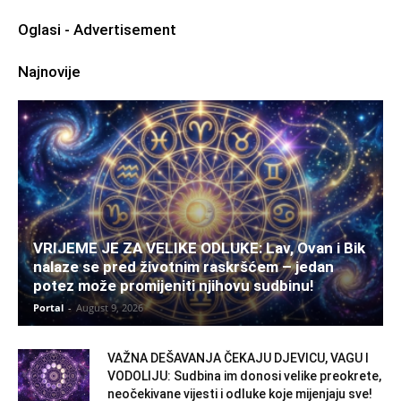
Oglasi - Advertisement
Najnovije
VRIJEME JE ZA VELIKE ODLUKE: Lav, Ovan i Bik
nalaze se pred životnim raskršćem – jedan
potez može promijeniti njihovu sudbinu!
Portal
-
August 9, 2026
VAŽNA DEŠAVANJA ČEKAJU DJEVICU, VAGU I
VODOLIJU: Sudbina im donosi velike preokrete,
neočekivane vijesti i odluke koje mijenjaju sve!