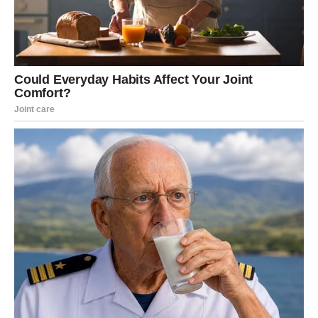
hladan. U vezi je važno da pokažete i ranjivu stranu.
Slobodni Lavovi danas zrače i privlače poglede. Moguć je
flert koji se razvija brže nego što ste očekivali.
Poruka dana:
Ponos ne gradi bliskost – iskrenost gradi.
DEVICA – POTREBA ZA
JASNOĆOM
Devica danas želi definiciju odnosa. Ako nešto nije jasno,
pitaćete direktno. U vezi je moguća konstruktivna
rasprava koja vodi ka boljem razumevanju.
Slobodne Device mogu primetiti da neko iz blizine
pokazuje interesovanje.