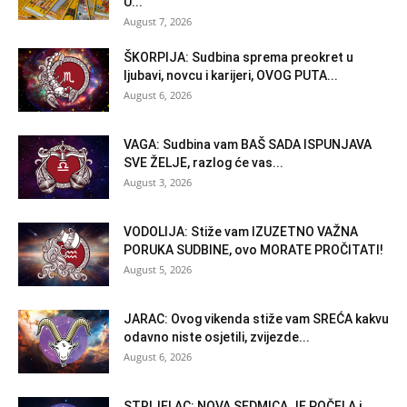
U...
August 7, 2026
ŠKORPIJA: Sudbina sprema preokret u
ljubavi, novcu i karijeri, OVOG PUTA...
August 6, 2026
VAGA: Sudbina vam BAŠ SADA ISPUNJAVA
SVE ŽELJE, razlog će vas...
August 3, 2026
VODOLIJA: Stiže vam IZUZETNO VAŽNA
PORUKA SUDBINE, ovo MORATE PROČITATI!
August 5, 2026
JARAC: Ovog vikenda stiže vam SREĆA kakvu
odavno niste osjetili, zvijezde...
August 6, 2026
STRIJELAC: NOVA SEDMICA JE POČELA i