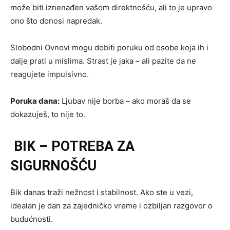
može biti iznenađen vašom direktnošću, ali to je upravo
ono što donosi napredak.
Slobodni Ovnovi mogu dobiti poruku od osobe koja ih i
dalje prati u mislima. Strast je jaka – ali pazite da ne
reagujete impulsivno.
Poruka dana:
Ljubav nije borba – ako moraš da se
dokazuješ, to nije to.
BIK – POTREBA ZA
SIGURNOŠĆU
Bik danas traži nežnost i stabilnost. Ako ste u vezi,
idealan je dan za zajedničko vreme i ozbiljan razgovor o
budućnosti.