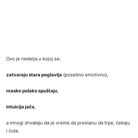
Ovo je nedelja u kojoj se:
zatvaraju stara poglavlja
(posebno emotivno),
maske polako spuštaju
,
intuicija jača
,
a mnogi shvataju da je vreme da prestanu da trpe, čekaju
i ćute.