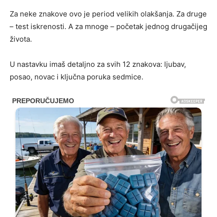
Za neke znakove ovo je period velikih olakšanja. Za druge
– test iskrenosti. A za mnoge – početak jednog drugačijeg
života.
U nastavku imaš detaljno za svih 12 znakova: ljubav,
posao, novac i ključna poruka sedmice.