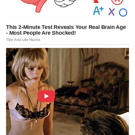
Dobar period za pregovore, ali izbegnite trošenje na
dokazivanje statusa.
Poruka sedmice:
Vaša snaga je magnet, ali vaša nežnost
je pobeda.
DEVICA – RAZJAŠNJENJE, RED
I UNUTRAŠNJI PREOKRET
Device ulaze u sedmicu u kojoj žele kontrolu, ali
univerzum traži poverenje. Ne možete sve držati pod
staklom. Neke stvari moraju da se osete, a ne analiziraju.
Ljubav
U vezi: razgovor koji rešava dilemu. Ako je bilo hladnoće