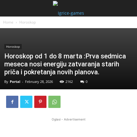
Home
Horoskop
Horoskop
Horoskop od 1 do 8 marta :Prva sedmica
meseca nosi energiju zatvaranja starih
priča i pokretanja novih planova.
By
Portal
-
February 28, 2026
2162
0
Oglasi - Advertisement