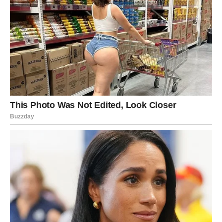
vam daje signal gde treba da idete.
Novac
Bolje planiranje donosi mir. Moguća pomoć ili olakšanje
kroz neku vest.
Poruka sedmice:
Ne morate nositi sve sami. Tražite ono
što zaslužujete.
LAV – VAŠE VREME SE BUDI:
PONOVO STE U CENTRU
Lav oseća rast energije. Kao da se vraća sjaj koji je u
poslednje vreme bio prigušen. Prvih osam dana marta
donose situacije u kojima vas ljudi primećuju – i to može