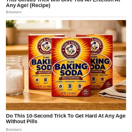
SLUČAJNE
Blizanci ulaze u period u kojem se komunikacija pojačava.
Telefon zvoni, poruke stižu, ljudi vas traže. Ali iza te
brzine krije se nešto dublje: sudbina vam šalje
informacije koje menjaju planove.
Ljubav
Ovo je sedmica kada Blizanci mogu osetiti dilemu – srce
hoće jedno, razum drugo.
Ako ste u vezi, potrebna je iskrenost: ne prećutkujte ono
što vas muči.
Slobodni Blizanci mogu upoznati osobu koja im
intelektualno “prija” – razgovor ide lako, a to je znak da je
veza moguća.