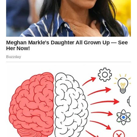
biti ključ uspeha.
Ljubav
U vezi: partner traži pažnju, toplinu, prisutnost. Ne
dozvolite da ponos prekine nežnost.
Slobodni Lavovi mogu doživeti flert koji prelazi u nešto
ozbiljnije.
Posao
Moguće priznanje, pohvala, nova ponuda. Lav ulazi u fazu
u kojoj se njegovo znanje vidi.
Novac