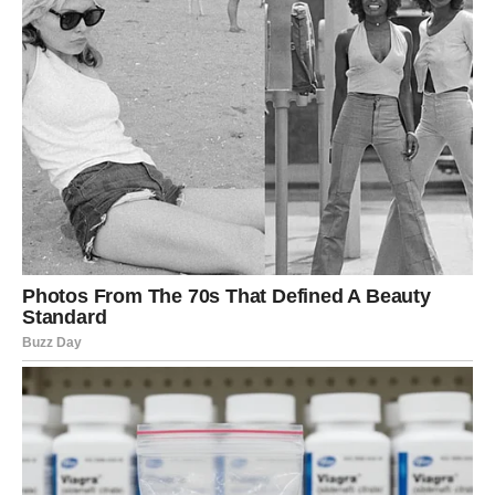
Ljubav
Strast je jaka, ali i potreba za kontrolom. Ne testirajte
osobu koju volite. Ako imate sumnje – razgovarajte.
Slobodne Škorpije: privlačite misteriozne ljude, ali birajte
pametno.
Posao
Vaša intuicija vas vodi ka pravoj odluci. Moguća nova
prilika.
Novac
Moguća dobra vest, ili bar osećaj da se stvari okreću