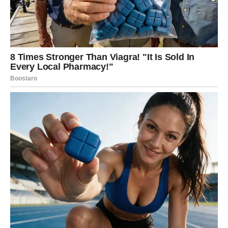
Bik ulazi u sedmicu u kojoj se vraća osećaj stabilnosti, ali
uz jednu važnu lekciju: ne možeš graditi mir ako stalno
popuštaš drugima. Zvezde vam daju šansu da učvrstite
život – ali traže da prestanete da trpite ono što vas
iscrpljuje.
Ljubav
U vezi: stabilizacija, ali i potreba da se izgovori istina. Ako
vas nešto boli, više ne možete glumiti da je sve u redu.
Slobodni Bikovi mogu se setiti bivše ljubavi ili dobiti
poruku koja budi emocije. Ali ovaj put morate gledati
realno: da li se osoba promenila ili se samo vraća iz
navike?
Posao