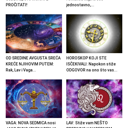
Kreativnost raste. Ideje koje imate sada mogu se razviti u
PROČITATI!
jednostavno,...
uspeh.
Novac
Sitna, ali lepa vest ili olakšanje.
OD SREDINE AVGUSTA SREĆA
HOROSKOP KOJI STE
Poruka sedmice:
Ne morate spašavati sve – spasite
KREĆE NJIHOVIM PUTEM:
ISČEKIVALI: Napokon stiže
sebe.
Rak, Lav i Vaga...
ODGOVOR na ono što vas...
VAGA: NOVA SEDMICA nosi
LAV: Stiže vam NEŠTO