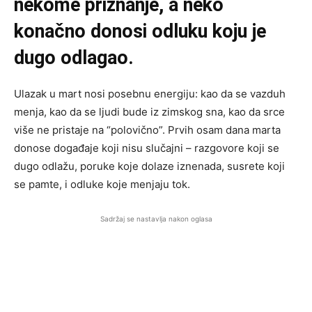
nekome priznanje, a neko
konačno donosi odluku koju je
dugo odlagao.
Ulazak u mart nosi posebnu energiju: kao da se vazduh
menja, kao da se ljudi bude iz zimskog sna, kao da srce
više ne pristaje na “polovično”. Prvih osam dana marta
donose događaje koji nisu slučajni – razgovore koji se
dugo odlažu, poruke koje dolaze iznenada, susrete koji
se pamte, i odluke koje menjaju tok.
Sadržaj se nastavlja nakon oglasa