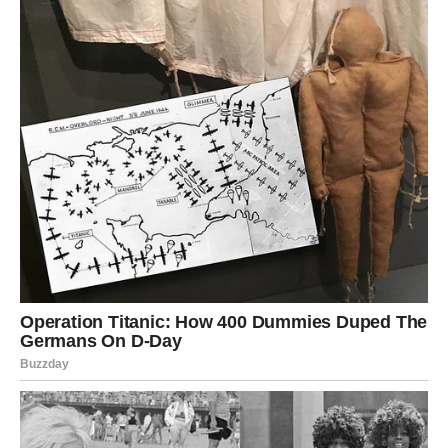
Partnerstva i saradnje su u fokusu. Neko vas može
iznenaditi lepom ponudom.
Novac
Planiranje donosi mir. Izbegnite impulsne kupovine.
Poruka sedmice:
Ne morate svima biti “dobri” – budite
najpre dobri sebi.
ŠKORPIJA – ISTINA IZLAZI NA
VIDELO, A VI BIRATE PUT
Škorpija ulazi u sedmicu u kojoj maske padaju. Vi osećate
više nego što drugi govore. Možete otkriti nešto važno ili
shvatiti istinu koju ste potiskivali.