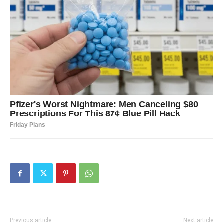
nabolje.
Poruka sedmice:
Nije važno ko vas razume – već ko vas
ne laže.
STRELAC – POTREBA ZA
PROMENOM I NOVIM SMISLOM
Strelac oseća da mu rutina postaje tesna. Prvih osam
dana marta donose želju za promenom, kretanjem,
oslobađanjem.
Ljubav
Previous article
Next article