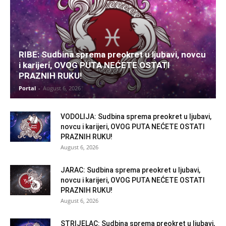
Poruka ili susret može promeniti raspoloženje.
U vezi: budite iskreni, ali nežni.
RIBE: Sudbina sprema preokret u ljubavi, novcu
Posao
i karijeri, OVOG PUTA NEĆETE OSTATI
PRAZNIH RUKU!
Portal
-
August 6, 2026
Kreativna ideja donosi prednost. Dobar period za nešto
novo.
VODOLIJA: Sudbina sprema preokret u ljubavi,
novcu i karijeri, OVOG PUTA NEĆETE OSTATI
Novac
PRAZNIH RUKU!
August 6, 2026
Manji pomak nabolje, ali važan.
JARAC: Sudbina sprema preokret u ljubavi,
novcu i karijeri, OVOG PUTA NEĆETE OSTATI
Poruka sedmice:
Ne zatvarajte vrata samo zato što dolazi
PRAZNIH RUKU!
drugačije nego što ste planirali.
August 6, 2026
STRIJELAC: Sudbina sprema preokret u ljubavi,