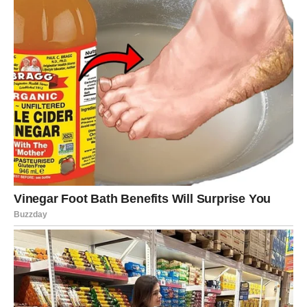
Rakovi ulaze u prvu sedmicu marta sa pojačanom
intuicijom. Možete osećati nostalgiju, setu, ali i čudnu
nadu – kao da dolazi nešto bolje. I dolazi.
Ljubav
U vezi: razgovor koji vraća bliskost, ali samo ako ne
krijete emocije. Rak mora da kaže šta mu treba.
Slobodni Rakovi: moguće javljanje bivše ljubavi ili poruka
koja vas iznenadi. Ali pažljivo: ne vraćajte se na staro
samo zato što vam nedostaje poznato.
Posao
Rakovi osećaju potrebu za promenom. Neki će razmišljati
o novom pravcu, neki o dodatnom poslu. Ova sedmica