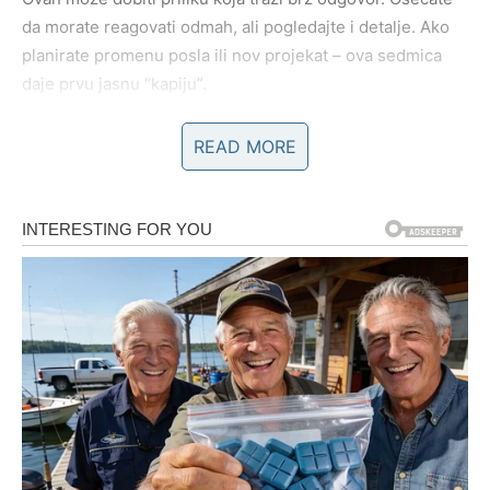
da morate reagovati odmah, ali pogledajte i detalje. Ako
planirate promenu posla ili nov projekat – ova sedmica
daje prvu jasnu “kapiju”.
Novac
READ MORE
Pazite na impulsivne troškove. Ne kupujte da biste
“zalečili” nervozu. Bolje uložite u nešto korisno.
Poruka sedmice:
Ne morate dokazivati snagu – dovoljno
je da birate sebe.
BIK – NAGRADA ZA
STRPLJENJE, ALI I TEST
GRANICA