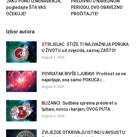
JAKO PUNO IZNENAĐENJA,
PREDIVNO U NAREDNOM
pogledajte ŠTA VAS
PERIODU, OVO OBAVEZNO
OČEKUJE!
PROČITAJTE!
Izbor autora
STRIJELAC: STIŽE TI NAJVAŽNIJA PORUKA
U ŽIVOTU od zvijezda, saznaj ZAŠTO!
August 1, 2026
POVRATAK BIVŠE LJUBAVI: Prošlost se ne
najavljuje, ona samo POKUCA i...
August 6, 2026
BLIZANCI: Sudbina sprema preokret u
ljubavi, novcu i karijeri, OVOG PUTA...
August 6, 2026
ZVIJEZDE OTKRIVAJU ISTINU U AVGUSTU: