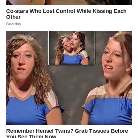
– sada dolazi prilika da se odnos popravi.
Slobodne Device: neko iz okruženja pokazuje
interesovanje. Nije glasno, ali je iskreno.
Posao
Produktivna sedmica. Device mogu završiti nešto važno
ili dobiti novu odgovornost.
Novac
Stabilno, ali nemojte se zaletati u rizična ulaganja.
Poruka sedmice:
Ne morate sve razumeti da biste znali
da je istina.