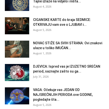
Tajne izlaze na vidjelo i ništa...
August 4, 2026
CIGANSKE KARTE do kraja SEDMICE:
OTKRIVAJU vam sve o LJUBAVI i...
August 5, 2026
NOVAC STIŽE SA SVIH STRANA: Ovi znakovi
ulaze u toliko IMUĆAN...
August 1, 2026
DJEVICA: Ispred vas je IZUZETNO SREĆAN
period, saznajte zašto su ga...
July 31, 2026
VAGA: Očekuje vas JEDAN OD
NAJSREĆNIJIH PERIODA ove GODINE,
pogledajte šta...
August 5, 2026