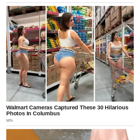
Posao
Dolazi ideja ili prilika. Nešto što čujete “usput” može biti
ključ. Obratite pažnju na ljude i reči – one nose poruku.
Novac
Stabilno, ali nemojte se zaletati u obećanja i troškove.
Planirajte.
Poruka sedmice:
Ne govorite samo da biste pričali –
govorite da biste rešili.
RAK – EMOTIVNO BUĐENJE I
SUDBINSKA PORUKA