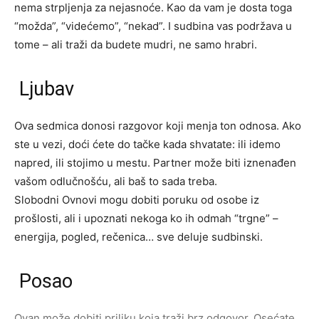
nema strpljenja za nejasnoće. Kao da vam je dosta toga
“možda”, “videćemo”, “nekad”. I sudbina vas podržava u
tome – ali traži da budete mudri, ne samo hrabri.
Ljubav
Ova sedmica donosi razgovor koji menja ton odnosa. Ako
ste u vezi, doći ćete do tačke kada shvatate: ili idemo
napred, ili stojimo u mestu. Partner može biti iznenađen
vašom odlučnošću, ali baš to sada treba.
Slobodni Ovnovi mogu dobiti poruku od osobe iz
prošlosti, ali i upoznati nekoga ko ih odmah “trgne” –
energija, pogled, rečenica… sve deluje sudbinski.
Posao
Ovan može dobiti priliku koja traži brz odgovor. Osećate