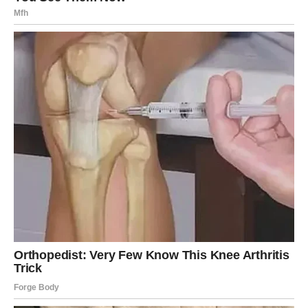
VAGA – SRCE TRAŽI ISTINU, A
ŽIVOT RAVNOTEŽU
Vaga ulazi u period u kojem se sve vrti oko odnosa –
partnerskih, porodičnih, prijateljskih. Vi više ne želite
odnose u kojima stalno vi popravljate, objašnjavate i
balansirate.
Ljubav
U vezi: razgovor o budućnosti.
Slobodne Vage: neočekivano poznanstvo može krenuti
baš sada, i to sa osobom koja deluje stabilno.
Posao