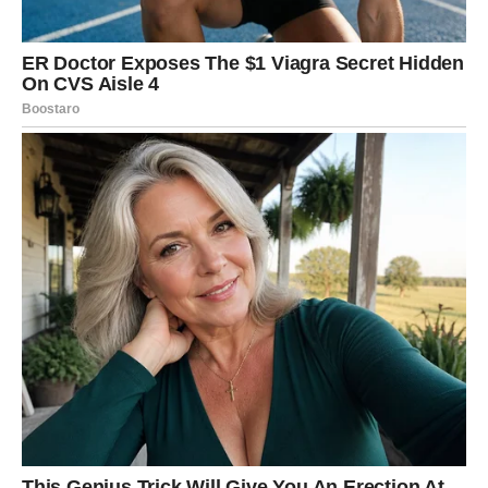
Dobar period za dogovore, planove, postavljanje ciljeva.
Bik sada vidi jasnije šta mu se isplati, a šta ne.
Novac
Moguća lepa vest ili manji dobitak. Takođe, prilika da
zatvorite neki dug, ili da pronađete pametniji način
upravljanja novcem.
Poruka sedmice:
Mir je vaša priroda – ali granice su vaša
zaštita.
BLIZANCI – PORUKE, SUSRETI I
“SLUČAJNOSTI” KOJE NISU