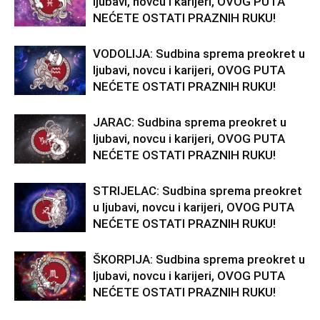
ljubavi, novcu i karijeri, OVOG PUTA
KORACI KOJI DONOSE NAGRADU
NEĆETE OSTATI PRAZNIH RUKU!
Jarac je u sedmici kada postavlja temelje. Vi želite
VODOLIJA: Sudbina sprema preokret u
sigurnost i konkretne rezultate – i ova sedmica to
ljubavi, novcu i karijeri, OVOG PUTA
NEĆETE OSTATI PRAZNIH RUKU!
podržava.
JARAC: Sudbina sprema preokret u
Ljubav
ljubavi, novcu i karijeri, OVOG PUTA
NEĆETE OSTATI PRAZNIH RUKU!
U vezi: partner traži više topline.
Slobodni Jarčevi: mogu upoznati osobu sa ozbiljnim
STRIJELAC: Sudbina sprema preokret
namerama.
u ljubavi, novcu i karijeri, OVOG PUTA
NEĆETE OSTATI PRAZNIH RUKU!
Posao
ŠKORPIJA: Sudbina sprema preokret u
ljubavi, novcu i karijeri, OVOG PUTA
Disciplinom dolazite do pobede. Moguće priznanje ili
NEĆETE OSTATI PRAZNIH RUKU!
napredak.