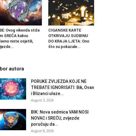
BE: Ovog vikenda stiže
CIGANSKE KARTE
am SREĆA kakvu
OTKRIVAJU SUDBINU
avno niste osjetili,
DO KRAJA LJETA: Ono
ijezde...
što su pokazale...
zbor autora
PORUKE ZVIJEZDA KOJE NE
TREBATE IGNORISATI: Bik, Ovan
i Blizanci ulaze...
August 3, 2026
BIK: Nova sedmica VAM NOSI
NOVAC i SREĆU, zvijezde
poručuju da...
August 8, 2026