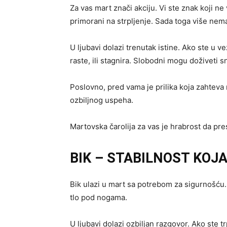
Za vas mart znači akciju. Vi ste znak koji ne
primorani na strpljenje. Sada toga više nem
U ljubavi dolazi trenutak istine. Ako ste u v
raste, ili stagnira. Slobodni mogu doživeti s
Poslovno, pred vama je prilika koja zahteva 
ozbiljnog uspeha.
Martovska čarolija za vas je hrabrost da pre
BIK – STABILNOST KOJ
Bik ulazi u mart sa potrebom za sigurnošću.
tlo pod nogama.
U ljubavi dolazi ozbiljan razgovor. Ako ste 