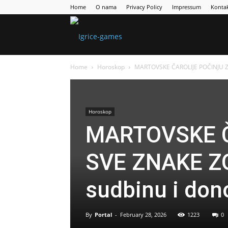
Home
O nama
Privacy Policy
Impressum
Konta
Games
Home
Horoskop
MARTOVSKE ČAROLIJE POČINJU ZA 
Portal
Horoskop
MARTOVSKE Č
SVE ZNAKE ZO
sudbinu i don
By
Portal
-
February 28, 2026
1223
0