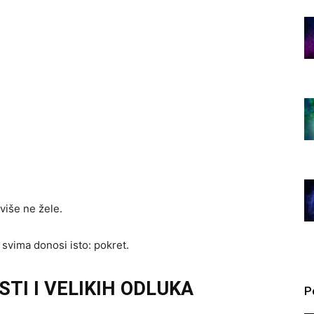
 više ne žele.
i svima donosi isto: pokret.
TI I VELIKIH ODLUKA
P