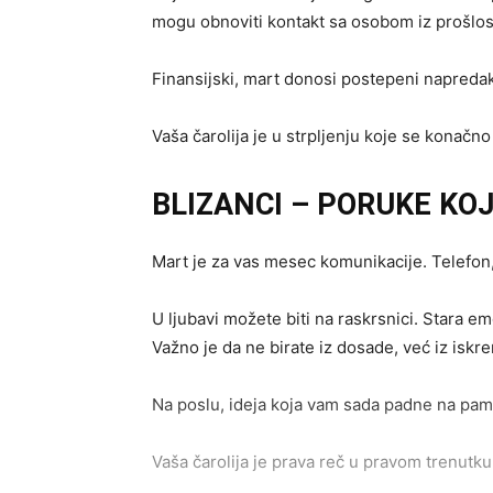
mogu obnoviti kontakt sa osobom iz prošlosti
Finansijski, mart donosi postepeni napredak.
Vaša čarolija je u strpljenju koje se konačno
BLIZANCI – PORUKE KO
Mart je za vas mesec komunikacije. Telefon,
U ljubavi možete biti na raskrsnici. Stara em
Važno je da ne birate iz dosade, već iz iskr
Na poslu, ideja koja vam sada padne na pame
Vaša čarolija je prava reč u pravom trenutku