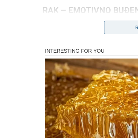
RAK – EMOTIVNO BUĐE
Rak u martu oseća sve dublje. Ovo je mesec 
U ljubavi dolazi razjašnjenje. Ako ste u vez
mogu dobiti poruku koja vraća nadu, ali pitanje
Na poslovnom planu razmišljate o promena
Vaša čarolija je u hrabrosti da ne prihvatit