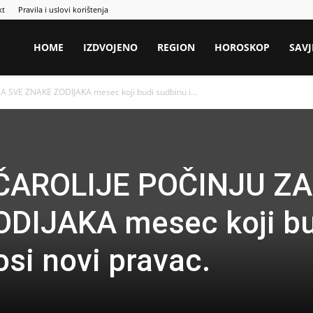
kt
Pravila i uslovi korištenja
HOME
IZDVOJENO
REGION
HOROSKOP
SAVJ
SVE ZNAKE ZODIJAKA mesec koji budi sudbinu i...
AROLIJE POČINJU ZA
DIJAKA mesec koji bu
osi novi pravac.