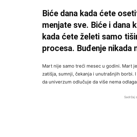
Biće dana kada ćete osetiti
menjate sve. Biće i dana k
kada ćete želeti samo tišin
procesa. Buđenje nikada n
Mart nije samo treći mesec u godini. Mart j
zatišja, sumnji, čekanja i unutrašnjih borbi.
da univerzum odlučuje da više nema odlaga
Sadržaj 