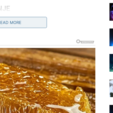
NJE
u kojem srce traži sigurnost i iskrenost.
READ MORE
i, otvoren razgovor može učvrstiti odnos. Slobodni
 je – da li je to nova šansa ili stara lekcija?
ma koje donose dugoročnu stabilnost.
e manje od onoga što zaslužujete.