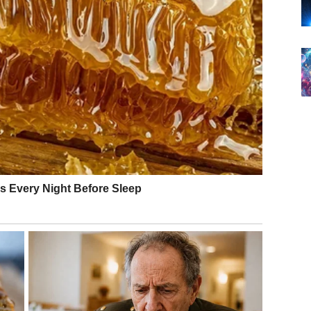
JA
ste, a samopouzdanje se vraća.
 u vezi, vreme je za planove i konkretne korake. Slobodni
ozbiljnije.