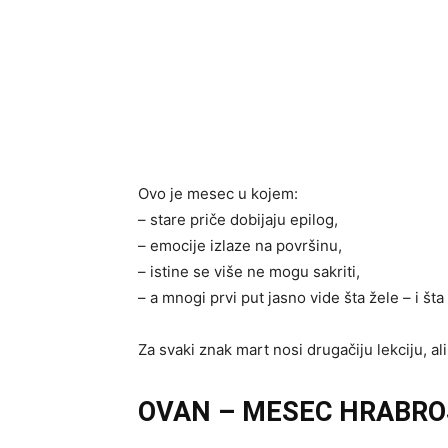
Ovo je mesec u kojem:
– stare priče dobijaju epilog,
– emocije izlaze na površinu,
– istine se više ne mogu sakriti,
– a mnogi prvi put jasno vide šta žele – i šta
Za svaki znak mart nosi drugačiju lekciju, al
OVAN – MESEC HRABROS