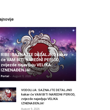
ajnovije
RIBE: SAZNAJTE DETALJNO kakav
će VAM BITI NAREDNI PERIOD,
zvijezde najavljuju VELIKA
IZNENAĐENJA!
Portal
-
August 9, 2026
VODOLIJA: SAZNAJTE DETALJNO
kakav će VAM BITI NAREDNI PERIOD,
zvijezde najavljuju VELIKA
IZNENAĐENJA!
August 9, 2026