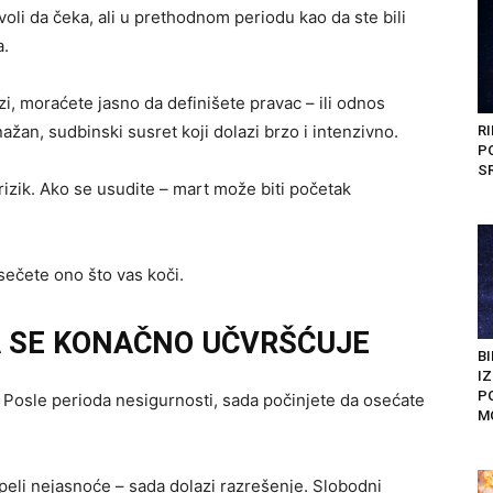
 voli da čeka, ali u prethodnom periodu kao da ste bili
a.
ezi, moraćete jasno da definišete pravac – ili odnos
nažan, sudbinski susret koji dolazi brzo i intenzivno.
RI
PO
SR
rizik. Ako se usudite – mart može biti početak
sečete ono što vas koči.
A SE KONAČNO UČVRŠĆUJE
BI
I
P
 Posle perioda nesigurnosti, sada počinjete da osećate
M
trpeli nejasnoće – sada dolazi razrešenje. Slobodni