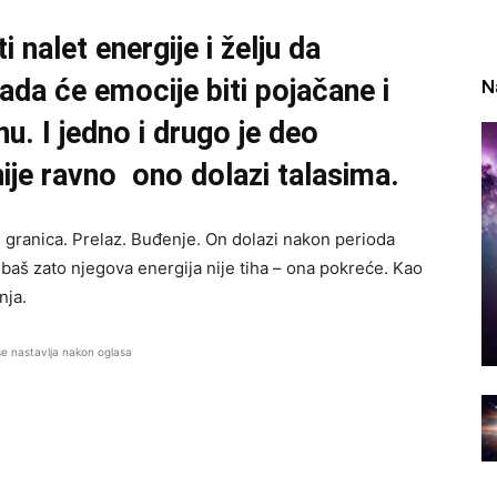
 nalet energije i želju da
ada će emocije biti pojačane i
N
u. I jedno i drugo je deo
ije ravno ono dolazi talasima.
e granica. Prelaz. Buđenje. On dolazi nakon perioda
 I baš zato njegova energija nije tiha – ona pokreće. Kao
nja.
se nastavlja nakon oglasa