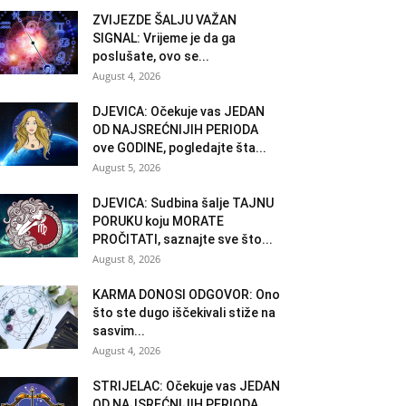
ZVIJEZDE ŠALJU VAŽAN
SIGNAL: Vrijeme je da ga
poslušate, ovo se...
August 4, 2026
DJEVICA: Očekuje vas JEDAN
OD NAJSREĆNIJIH PERIODA
ove GODINE, pogledajte šta...
August 5, 2026
DJEVICA: Sudbina šalje TAJNU
PORUKU koju MORATE
PROČITATI, saznajte sve što...
August 8, 2026
KARMA DONOSI ODGOVOR: Ono
što ste dugo iščekivali stiže na
sasvim...
August 4, 2026
STRIJELAC: Očekuje vas JEDAN
OD NAJSREĆNIJIH PERIODA