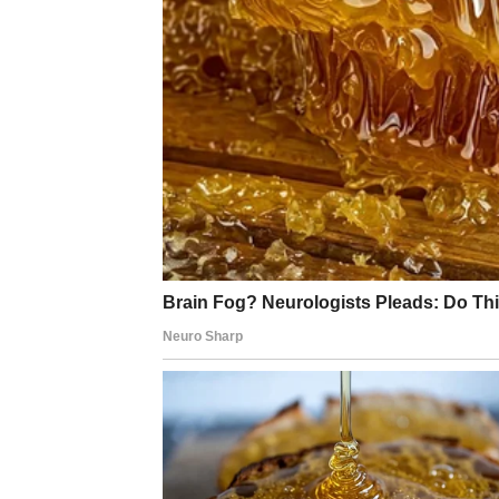
LAV – POVRATAK SJAA
Mart vas vraća u centar pažnje. Energija ra
U ljubavi dolazi strast i intenzitet. Ako ste
mogu započeti flert koji brzo prelazi u nešto 