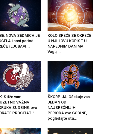
BE: NOVA SEDMICA JE
KOLO SREĆE SE OKREĆE
ČELA i nosi period
U NJIHOVU KORIST U
EĆE i LJUBAVI...
NAREDNIM DANIMA:
Vaga,...
K: Stiže vam
ŠKORPIJA: Očekuje vas
ZUZETNO VAŽNA
JEDAN OD
ORUKA SUDBINE, ovo
NAJSREĆNIJIH
ORATE PROČITATI!
PERIODA ove GODINE,
pogledajte šta...