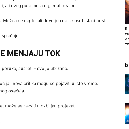
, ali ovog puta morate gledati realno.
 Možda ne naglo, ali dovoljno da se oseti stabilnost.
RI
v
 isplaćuje.
od
zv
JE MENJAJU TOK
I
 poruke, susreti – sve je ubrzano.
ocija i nova prilika mogu se pojaviti u isto vreme.
enog osećaja.
t može se razviti u ozbiljan projekat.
.