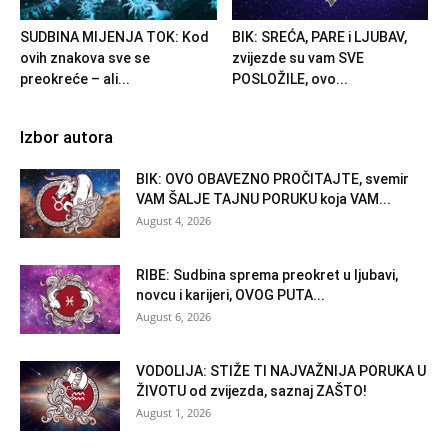
SUDBINA MIJENJA TOK: Kod
BIK: SREĆA, PARE i LJUBAV,
ovih znakova sve se
zvijezde su vam SVE
preokreće – ali...
POSLOŽILE, ovo...
Izbor autora
BIK: OVO OBAVEZNO PROČITAJTE, svemir
VAM ŠALJE TAJNU PORUKU koja VAM...
August 4, 2026
RIBE: Sudbina sprema preokret u ljubavi,
novcu i karijeri, OVOG PUTA...
August 6, 2026
VODOLIJA: STIŽE TI NAJVAŽNIJA PORUKA U
ŽIVOTU od zvijezda, saznaj ZAŠTO!
August 1, 2026