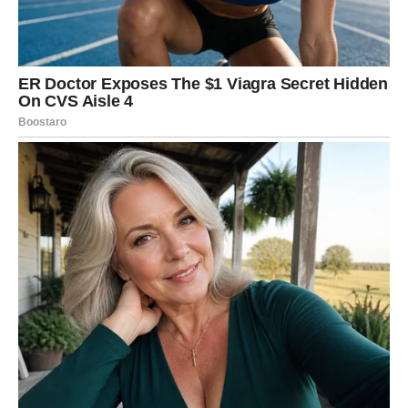
DONOSI VIŠE MIRA
Ako ste u posljednje vrijeme brinule zbog novca ili
poslovnih pitanja, pred vama su dani koji donose
olakšanje.
Neke Djevice će dobiti priliku za dodatnu zaradu.
Neke će riješiti problem koji ih je dugo opterećivao.
A neke će konačno dobiti potvrdu da se nalaze na
dobrom putu.
Važno je da vjerujete svojim sposobnostima.
LJUBAV DONOSI TOPLINU I