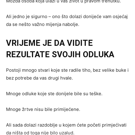
Možda osoba koja ulazi u vaš život u pravom trenutku.
Ali jedno je sigurno – ono što dolazi donijeće vam osjećaj
da se nešto važno mijenja nabolje.
VRIJEME JE DA VIDITE
REZULTATE SVOJIH ODLUKA
Postoji mnogo stvari koje ste radile tiho, bez velike buke i
bez potrebe da vas drugi hvale.
Mnoge odluke koje ste donijele bile su teške.
Mnoge žrtve nisu bile primijećene.
Ali sada dolazi razdoblje u kojem ćete početi primjećivati
da ništa od toga nije bilo uzalud.