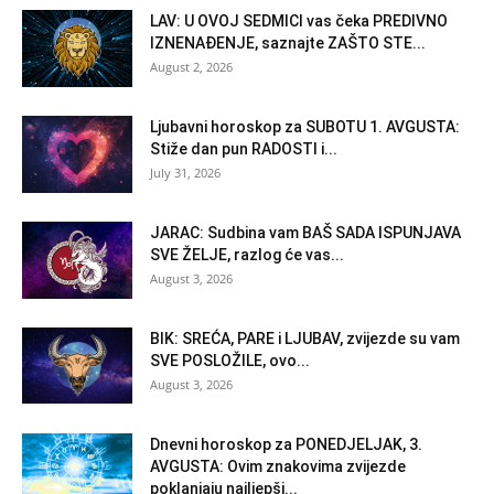
LAV: U OVOJ SEDMICI vas čeka PREDIVNO
IZNENAĐENJE, saznajte ZAŠTO STE...
August 2, 2026
Ljubavni horoskop za SUBOTU 1. AVGUSTA:
Stiže dan pun RADOSTI i...
July 31, 2026
JARAC: Sudbina vam BAŠ SADA ISPUNJAVA
SVE ŽELJE, razlog će vas...
August 3, 2026
BIK: SREĆA, PARE i LJUBAV, zvijezde su vam
SVE POSLOŽILE, ovo...
August 3, 2026
Dnevni horoskop za PONEDJELJAK, 3.
AVGUSTA: Ovim znakovima zvijezde
poklanjaju najljepši...