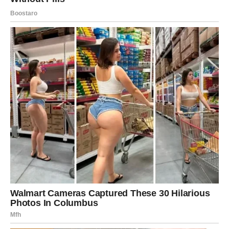
Jedna od stvari koje vas često sputavaju jeste uvjerenje
da uvijek morate biti spremne na najgore.
Zvijezde vam sada poručuju da ne gledate stalno prema
problemima.
Pogledajte i prilike.
Pogledajte ljude koji vas vole.
Pogledajte koliko ste već postigle.
Mnogo je razloga za optimizam.
PRED VAMA SU DANI KOJI