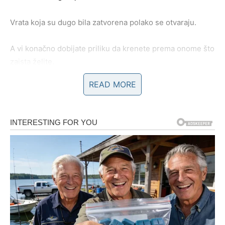
Vrata koja su dugo bila zatvorena polako se otvaraju.
A vi konačno dobijate priliku da krenete prema onome što
zaista želite.
READ MORE
JEDNA OSOBA DONOSI