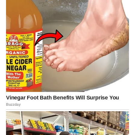
DONOSE SVJETLO
Djevice, ova poruka nije slučajna.
Ona dolazi kao podsjetnik da se život ne sastoji samo od
obaveza, briga i izazova.
Pred vama je razdoblje tokom kojeg ćete mnogo češće
imati razlog za osmijeh.
Blagoslov zvijezda dolazi kroz ljude, događaje i prilike
koje će vam pokazati da dobro koje ste davale svijetu nije
prošlo nezapaženo.
A kada se osvrnete na naredne sedmice, mogli biste
shvatiti da je upravo sada počelo jedno od najljepših
poglavlja vašeg života.