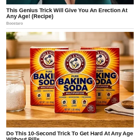
RAZUMIJEVANJE
Ako ste slobodne, moguće je poznanstvo sa osobom koja
će vas osvojiti iskrenošću i zrelošću.
Neće biti potrebe za igrama ni nagađanjima.
Sve će djelovati prirodno i jednostavno.
Ako ste zauzete, odnos sa partnerom ulazi u skladniju
fazu.
Biće više nježnosti, više podrške i više osjećaja da ste
zajedno jači nego odvojeno.
PRESTANITE SUMNJATI U
SVOJU SREĆU