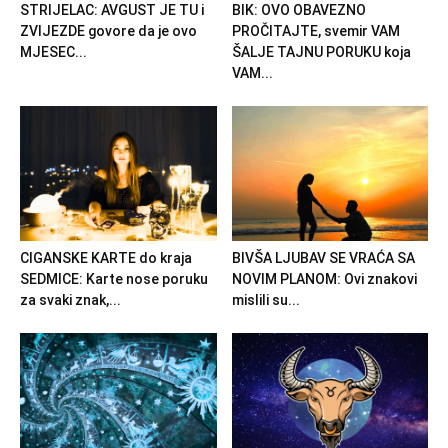
STRIJELAC: AVGUST JE TU i
BIK: OVO OBAVEZNO
ZVIJEZDE govore da je ovo
PROČITAJTE, svemir VAM
MJESEC...
ŠALJE TAJNU PORUKU koja
VAM...
CIGANSKE KARTE do kraja
BIVŠA LJUBAV SE VRAĆA SA
SEDMICE: Karte nose poruku
NOVIM PLANOM: Ovi znakovi
za svaki znak,...
mislili su...