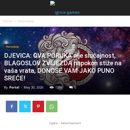
Home
Horoskop
Horoskop
DJEVICA: OVA PORUKA nije slučajnost,
BLAGOSLOV ZVIJEZDA napokon stiže na
vaša vrata, DONOSE VAM JAKO PUNO
SREĆE!
By
Portal
-
May 30, 2026
1386
0
Oglasi - Advertisement