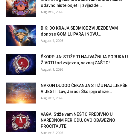
odavno niste osjetili, zvijezde...
August 6, 2026
BIK: DO KRAJA SEDMICE ZVIJEZDE VAM
donose GOMILU PARA i NOVU...
August 4, 2026
ŠKORPIJA: STIŽE TI NAJVAŽNIJA PORUKA U
ŽIVOTU od zvijezda, saznaj ZAŠTO!
August 1, 2026
NAKON DUGOG ČEKANJA STIŽU NAJLJEPŠE
VIJESTI: Lav, Jarac i Škorpija ulaze...
August 3, 2026
VAGA: Stiže vam NEŠTO PREDIVNO U
NAREDNOM PERIODU, OVO OBAVEZNO
PROČITAJTE!
August 2, 2026