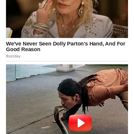
JEDNA OSOBA DONOSI
POZITIVNU PROMJENU
Tokom narednog perioda važnu ulogu mogla bi imati
osoba koja ulazi u vaš život ili neko ko je već dio vaše
svakodnevice.
Ta osoba donosi energiju podrške, korisne informacije ili
priliku koju ne biste trebali zanemariti.
Ponekad jedan razgovor promijeni više nego mjeseci
planiranja.