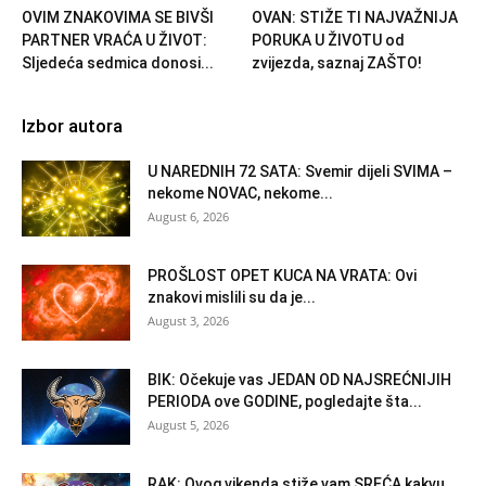
OVIM ZNAKOVIMA SE BIVŠI
OVAN: STIŽE TI NAJVAŽNIJA
PARTNER VRAĆA U ŽIVOT:
PORUKA U ŽIVOTU od
Sljedeća sedmica donosi...
zvijezda, saznaj ZAŠTO!
Izbor autora
U NAREDNIH 72 SATA: Svemir dijeli SVIMA –
nekome NOVAC, nekome...
August 6, 2026
PROŠLOST OPET KUCA NA VRATA: Ovi
znakovi mislili su da je...
August 3, 2026
BIK: Očekuje vas JEDAN OD NAJSREĆNIJIH
PERIODA ove GODINE, pogledajte šta...
August 5, 2026
RAK: Ovog vikenda stiže vam SREĆA kakvu