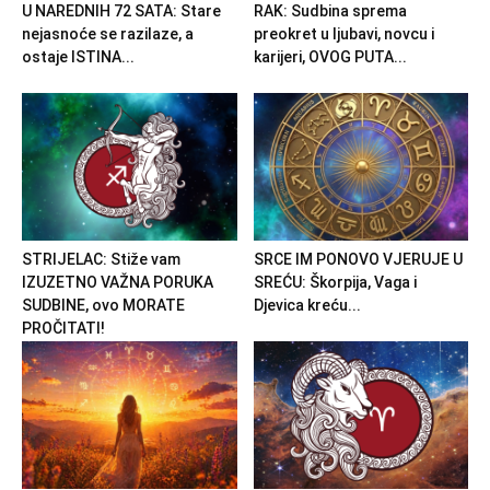
U NAREDNIH 72 SATA: Stare
RAK: Sudbina sprema
nejasnoće se razilaze, a
preokret u ljubavi, novcu i
ostaje ISTINA...
karijeri, OVOG PUTA...
STRIJELAC: Stiže vam
SRCE IM PONOVO VJERUJE U
IZUZETNO VAŽNA PORUKA
SREĆU: Škorpija, Vaga i
SUDBINE, ovo MORATE
Djevica kreću...
PROČITATI!