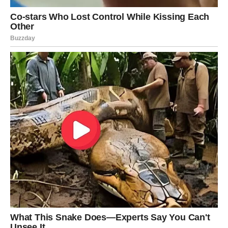
LJUBAV VRAĆA OSMIJEH
Ako ste slobodni, neko bi mogao privući vašu pažnju na
potpuno neočekivan način.
Neće vas osvojiti velikim riječima.
Privući će vas iskrenošću, samopouzdanjem i osjećajem
da vas razumije.
Ako ste zauzeti, odnos sa partnerom postaje topliji i
iskreniji.
Biće više podrške, više zajedničkih planova i više razloga
da vjerujete jedno drugom.