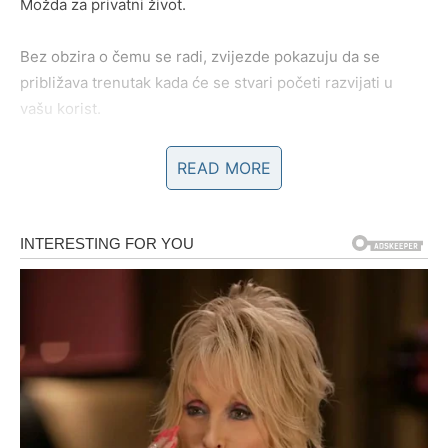
Možda za privatni život.
Bez obzira o čemu se radi, zvijezde pokazuju da se
približava trenutak kada će se stvari početi razvijati u
vašu korist.
Neće sve doći odjednom.
READ MORE
Ali prvi znakovi biće dovoljno jasni da vam vrate vjeru u
ono što želite ostvariti.