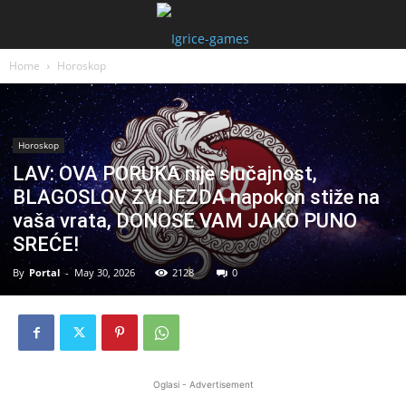
Home
Horoskop
Horoskop
LAV: OVA PORUKA nije slučajnost,
BLAGOSLOV ZVIJEZDA napokon stiže na
vaša vrata, DONOSE VAM JAKO PUNO
SREĆE!
By
Portal
-
May 30, 2026
2128
0
Oglasi - Advertisement