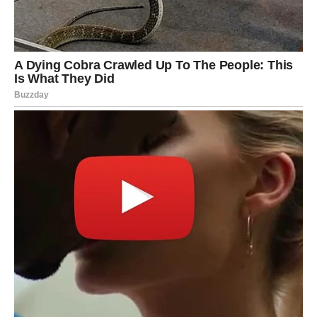
Zato pažljivo slušajte ono što vam drugi govore.
FINANSIJSKA SITUACIJA KREĆE
U BOLJEM PRAVCU
Mnogi Lavovi uskoro će osjetiti olakšanje kada je riječ o
novcu.
Možda kroz novu poslovnu priliku.
Možda kroz dodatnu zaradu.
Možda kroz rješenje problema koji vas je dugo
opterećivao.
Zvijezde pokazuju da ulazite u stabilniji period i da ćete
mnogo sigurnije gledati na budućnost.