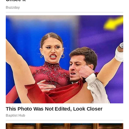
NE DOZVOLITE DA VAS PROŠLA
RAZOČARANJA ZAUSTAVE
Ponekad se prisjećate trenutaka kada stvari nisu završile
onako kako ste željeli.
Ali zvijezde vam sada poručuju da ne gledate stalno iza
sebe.
Ono što dolazi ima mnogo veći potencijal od onoga što je
ostalo u prošlosti.
Zato budite spremni otvoriti vrata novim mogućnostima.
PRED VAMA JE POGLAVLJE