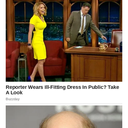
PUNO LIJEPIH IZNENAĐENJA
Lavovi, ova poruka nije slučajna.
Ona dolazi kao podsjetnik da se poslije svakog izazovnog
perioda pojavljuje vrijeme kada se trud, vjera i nada
počnu isplaćivati.
Blagoslov zvijezda dolazi kroz ljude koji vas podržavaju,
prilike koje vas vode naprijed i događaje koji vraćaju
osmijeh na vaše lice.
Pred vama su dani u kojima ćete mnogo češće govoriti
„konačno“ nego „zašto baš meni“.
A to je znak da sreća, koju ste dugo prizivali, napokon
pronalazi put do vaših vrata.