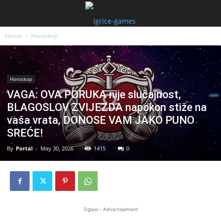
Home
Horoskop
Horoskop
VAGA: OVA PORUKA nije slučajnost,
BLAGOSLOV ZVIJEZDA napokon stiže na
vaša vrata, DONOSE VAM JAKO PUNO
SREĆE!
By
Portal
-
May 30, 2026
1415
0
Oglasi - Advertisement