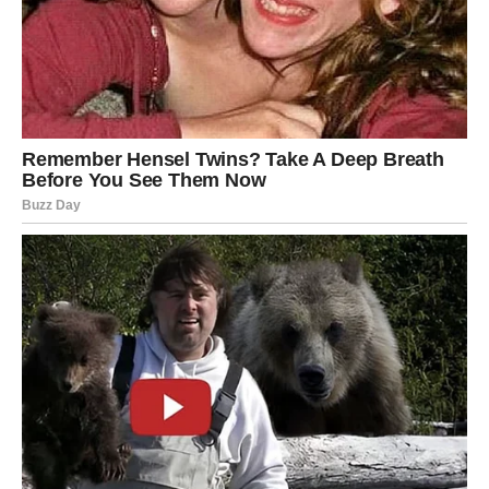
Pojavljuju se ljudi koji vam mogu pomoći.
Pojavljuju se odgovori koje ste dugo tražile.
JEDNA OSOBA DONOSI SREĆU U
VAŠ ŽIVOT