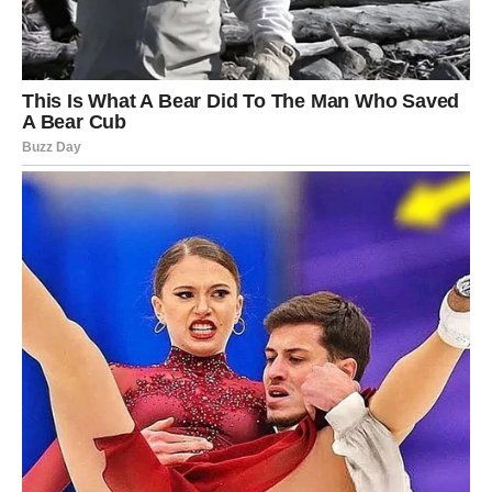
Naredni period posebno naglašava uticaj jedne osobe.
To može biti neko koga već poznajete ili neko ko tek
dolazi.
Ali ta osoba nosi energiju promjene.
Kroz razgovor, savjet ili podršku mogla bi vam pomoći da
napravite važan korak naprijed.
Zato budite otvorene za nove kontakte i poznanstva.
FINANSIJSKA ENERGIJA
POSTAJE POVOLJNIJA
Ako ste u posljednje vrijeme razmišljale o novcu više