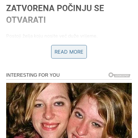
ZATVORENA POČINJU SE
OTVARATI
Postoji želja koju nosite već duže vrijeme.
READ MORE
Možda je vezana za posao.
Možda za finansije.
Možda za ljubav ili privatni život.
Do sada su okolnosti bile takve da ste morale čekati.
Ali zvijezde pokazuju da vrijeme čekanja polako završava.
Pojavljuju se nove mogućnosti.