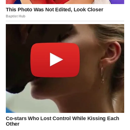
nego što biste željele, zvijezde donose ohrabrujuće
vijesti.
Moguća je prilika za dodatnu zaradu.
Moguć je napredak na poslu.
Moguće je rješenje problema koji vas je dugo
opterećivao.
Ne radi se samo o novcu.
Radi se o osjećaju sigurnosti koji se vraća u vaš život.
LJUBAV VAM DONOSI OSMIJEH