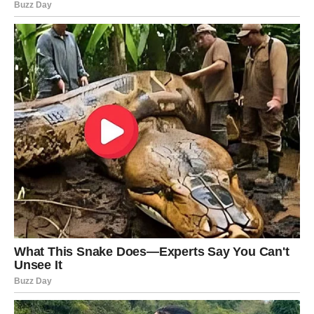
Ako ste slobodne, moguće je poznanstvo koje će vas
prijatno iznenaditi.
Neće sve početi velikim riječima.
Počeće osjećajem da vas neko zaista vidi i razumije.
Ako ste zauzete, odnos sa partnerom ulazi u toplije i
skladnije razdoblje.
Biće više pažnje, više podrške i više zajedničkih
trenutaka koji vas zbližavaju.
DOZVOLITE SEBI DA
POVJERUJETE U LIJEPE STVARI
Ponekad ste toliko fokusirane na ono što može krenuti