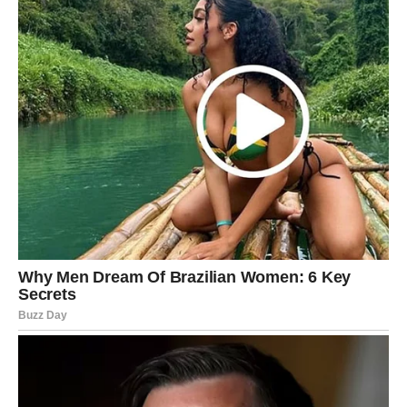
pogrešno da zaboravite koliko toga može krenuti kako
treba.
Zvijezde vam sada poručuju da ne zatvarate vrata sreći
zbog starih razočaranja.
Novi period nosi novu energiju.
I nove mogućnosti.
PRED VAMA JE VRIJEME KOJE
DONOSI RADOST
Vage, ova poruka nije slučajna.
Ona dolazi kao podsjetnik da se poslije svakog