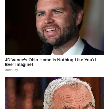
zahtjevnog razdoblja pojavljuje vrijeme kada život počne
vraćati osmijehe koje ste izgubile usput.
Blagoslov zvijezda dolazi kroz ljude koji vas cijene, prilike
koje vas vode naprijed i događaje koji će vam pokazati da
ništa lijepo nije zaobišlo vaše ime.
Pred vama su dani tokom kojih ćete mnogo češće
osjećati zahvalnost nego brigu.
A to je znak da sreća, koju ste dugo priželjkivale, konačno
pronalazi put do vaših vrata.