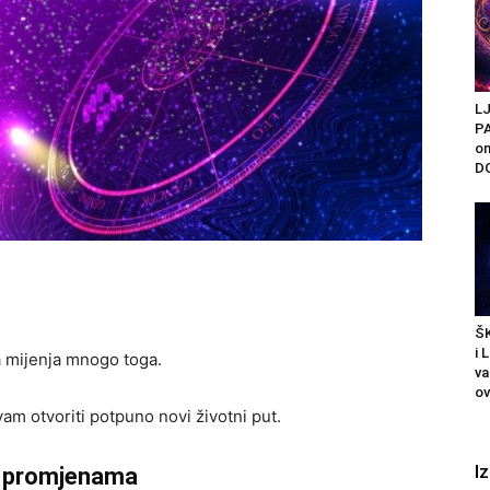
L
PA
on
DO
Š
i 
 mijenja mnogo toga.
v
ov
vam otvoriti potpuno novi životni put.
I
m promjenama