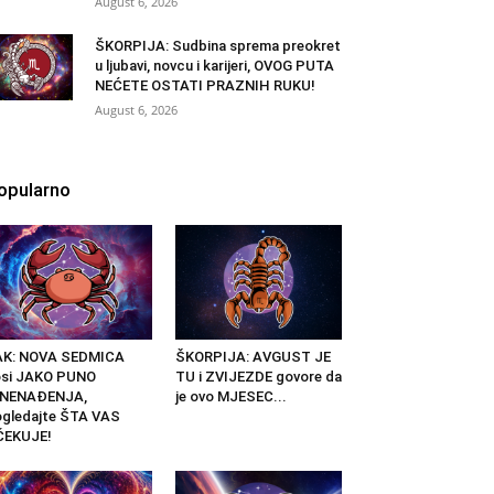
August 6, 2026
ŠKORPIJA: Sudbina sprema preokret
u ljubavi, novcu i karijeri, OVOG PUTA
NEĆETE OSTATI PRAZNIH RUKU!
August 6, 2026
opularno
AK: NOVA SEDMICA
ŠKORPIJA: AVGUST JE
osi JAKO PUNO
TU i ZVIJEZDE govore da
ZNENAĐENJA,
je ovo MJESEC...
gledajte ŠTA VAS
ČEKUJE!