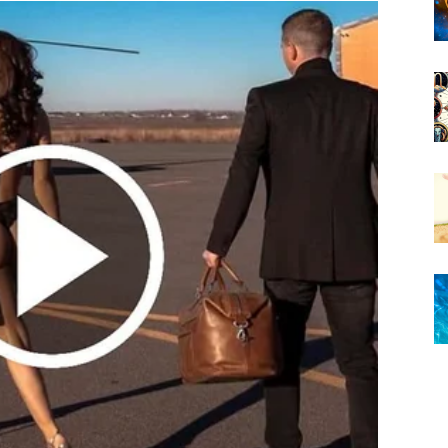
nja pogled na ljubav i život.
ih karata do kraja proljeća.
raća osmijeh i vjeru da sreća ipak postoji.
e dugo čekali
uci.