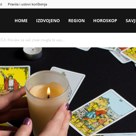
kt
Pravila i uslovi korištenja
HOME
IZDVOJENO
REGION
HOROSKOP
SAVJ
A: Poruka za vaš znak mogla bi vas...