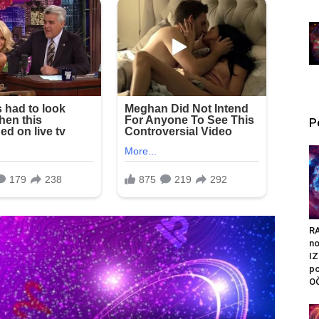
P
R
n
I
po
O