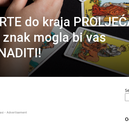
TE do kraja PROLJEĆ
 znak mogla bi vas
NADITI!
S
asi - Advertisement
O