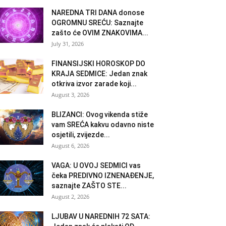
NAREDNA TRI DANA donose
OGROMNU SREĆU: Saznajte
zašto će OVIM ZNAKOVIMA...
July 31, 2026
FINANSIJSKI HOROSKOP DO
KRAJA SEDMICE: Jedan znak
otkriva izvor zarade koji...
August 3, 2026
BLIZANCI: Ovog vikenda stiže
vam SREĆA kakvu odavno niste
osjetili, zvijezde...
August 6, 2026
VAGA: U OVOJ SEDMICI vas
čeka PREDIVNO IZNENAĐENJE,
saznajte ZAŠTO STE...
August 2, 2026
LJUBAV U NAREDNIH 72 SATA: