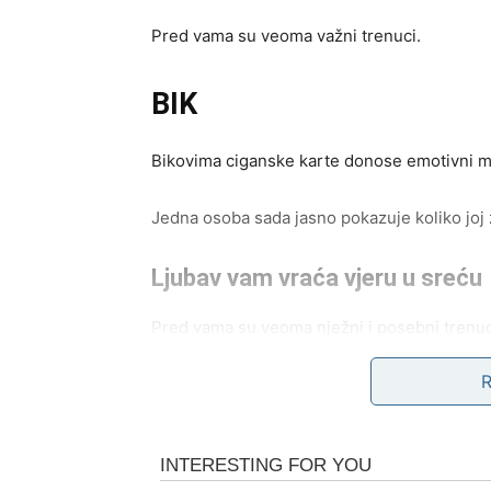
Pred vama su veoma važni trenuci.
BIK
Bikovima ciganske karte donose emotivni mi
Jedna osoba sada jasno pokazuje koliko joj zn
Ljubav vam vraća vjeru u sreću
Pred vama su veoma nježni i posebni trenuc
BLIZANCI
Zvijezde i karte vam donose neočekivane vij