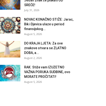
Jedan znak će plakati OD
SREĆE!
July 31, 2026
NOVAC KONAČNO STIŽE: Jarac,
Bik i Djevica ulaze u period
finansijskog...
August 5, 2026
DO KRAJA LJETA: Za ove
znakove otvara se ZLATNO
DOBA, a...
August 2, 2026
RAK: Stiže vam IZUZETNO
VAŽNA PORUKA SUDBINE, ovo
MORATE PROČITATI!
August 5, 2026