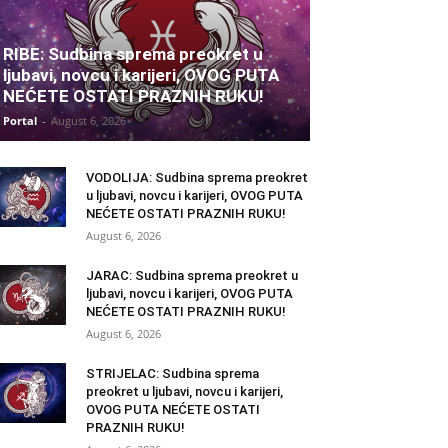
RIBE: Sudbina sprema preokret u
ljubavi, novcu i karijeri, OVOG PUTA
NEĆETE OSTATI PRAZNIH RUKU!
Portal
-
August 6, 2026
VODOLIJA: Sudbina sprema preokret
u ljubavi, novcu i karijeri, OVOG PUTA
NEĆETE OSTATI PRAZNIH RUKU!
August 6, 2026
JARAC: Sudbina sprema preokret u
ljubavi, novcu i karijeri, OVOG PUTA
NEĆETE OSTATI PRAZNIH RUKU!
August 6, 2026
STRIJELAC: Sudbina sprema
preokret u ljubavi, novcu i karijeri,
OVOG PUTA NEĆETE OSTATI
PRAZNIH RUKU!