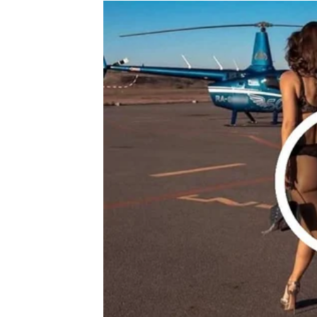
Moguće je poznanstvo koje vam potpuno mije
Ništa više neće biti isto
Pred vama su veoma uzbudljivi trenuci.
RAK
Rakovi su među najvećim miljenicima cigansk
Poslije mnogo tuge dolazi događaj koji vam v
Sudbina vam donosi ono što st
Pred vama su veoma nježni i sudbinski tren
LAV