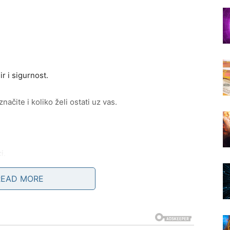
r i sigurnost.
ačite i koliko želi ostati uz vas.
i.
READ MORE
esti i susrete.