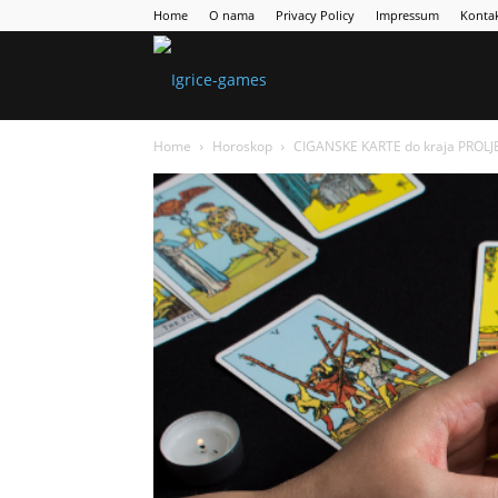
Home
O nama
Privacy Policy
Impressum
Konta
Games
Home
Horoskop
CIGANSKE KARTE do kraja PROLJEĆ
Portal