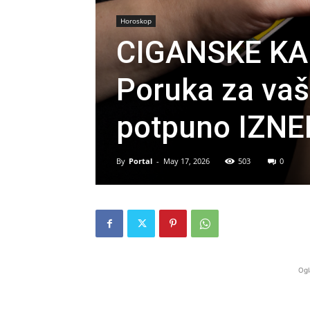
Horoskop
CIGANSKE KAR
Poruka za vaš
potpuno IZNE
By
Portal
-
May 17, 2026
503
0
Ogl