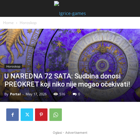
Home
Horoskop
Horoskop
U NAREDNA 72 SATA: Sudbina donosi
PREOKRET koji niko nije mogao očekivati!
By
Portal
-
May 17, 2026
516
0
Oglasi - Advertisement