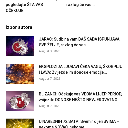
pogledajte ŠTA VAS
razlog će vas...
OČEKUJE!
Izbor autora
JARAC: Sudbina vam BAŠ SADA ISPUNJAVA
SVE ŽELJE, razlog će vas...
August 3, 2026
EKSPLOZIJA LJUBAVI ČEKA VAGU, ŠKORPIJU
I LAVA: Zvijezde im donose emocije...
August 7, 2026
BLIZANCI: Očekuje vas VEOMA LIJEP PERIOD,
zvijezde DONOSE NEŠTO NEVJEROVATNO!
August 7, 2026
U NAREDNIH 72 SATA: Svemir dijeli SVIMA –
nekome NOVAC, nekome...