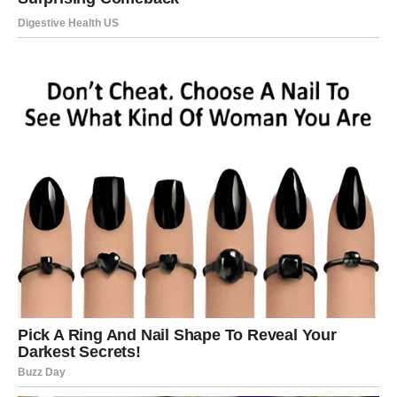
STRIJELAC
Nova energija donosi vam spontane događaje i mnogo
pozitivnih promjena.
Jedna osoba vraća vam vjeru da život može biti mnogo
ljepši nego prije.
Sreća vas pronalazi onda kada je
najmanje očekujete
Pred vama su veoma uzbudljivi trenuci.
JARAC
Jarčevi konačno ulaze u mnogo stabilniji i sigurniji period