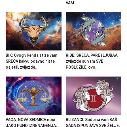
VAM...
BIK: Ovog vikenda stiže vam
RIBE: SREĆA, PARE i LJUBAV,
SREĆA kakvu odavno niste
zvijezde su vam SVE
osjetili, zvijezde...
POSLOŽILE, ovo...
VAGA: NOVA SEDMICA nosi
BLIZANCI: Sudbina vam BAŠ
JAKO PUNO IZNENAĐENJA,
SADA ISPUNJAVA SVE ŽELJE,