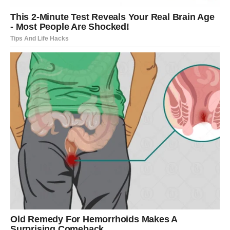
ŠKORPIJA
Pred vama je veliki finansijski preokret ili poslovna prilika.
Sve ono što je dugo bilo blokirano sada konačno dolazi
na svoje mjesto.
Sudbina vam otvara vrata uspjeha
Pred vama su veoma važne i snažne promjene.