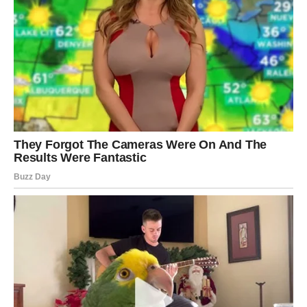
znakovima Zodijaka, ali posebno će blistati Rakovi, Lavovi
i Vodolije kojima zvijezde šalju sreću, uspjeh i događaje
koje niko nije mogao očekivati.
Ovo je period tokom kojeg univerzum pokazuje da se
najveće promjene često dese onda kada mislimo da se
više ništa ne može promijeniti.