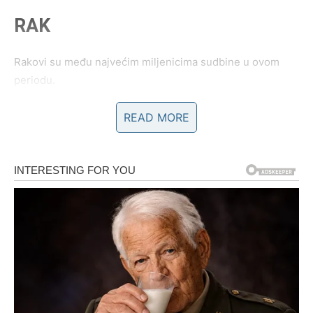
RAK
Rakovi su među najvećim miljenicima sudbine u ovom
periodu.
Poslije mnogo tuge dolazi sreća koju više nećete moći
READ MORE
sakriti.
Sudbina vam donosi ono o čemu ste
dugo maštali
Pred vama su veoma nježni i sudbinski trenuci.
LAV
Lavovima dolazi veliki poslovni i finansijski uspjeh.