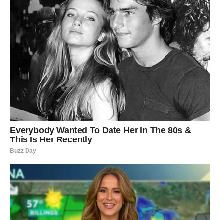
Pred vama su veoma posebni trenuci.
RIBE
Ribe ulaze u jedan od najnježnijih i najljepših perioda
života.
Ljubav, mir i osjećaj sigurnosti konačno postaju dio vaše
svakodnevice.
Duša konačno pronalazi ono što je dugo
tražila
Pred vama su trenuci puni topline i radosti.
Naredna 72 sata donose ogromne preokrete mnogim