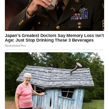
Sve ono što ste dugo čekali sada konačno dolazi na svoje
mjesto.
Vrijeme ogromnog uspjeha i obilja
Pred vama su veoma uspješni dani.
DJEVICA
Pred vama su dani tokom kojih ćete konačno saznati
istinu koju dugo pokušavate otkriti.
Jedna osoba pokazuje svoje pravo lice.
Istina vam mijenja pogled na sve