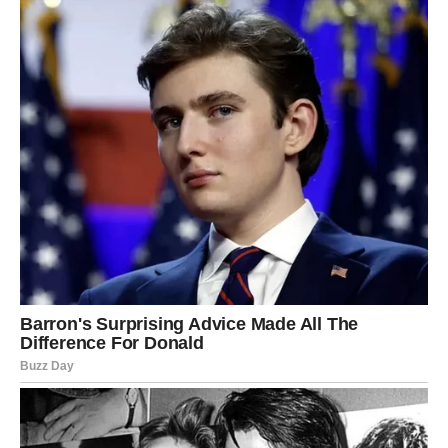
života.
Poslije mnogo rada dolazi osjećaj da vam se život
konačno vraća u ravnotežu.
Mir i sigurnost postaju vaša stvarnost
Pred vama su veoma važni trenuci sreće.
VODOLIJA
Zvijezde vam donose nešto potpuno neočekivano.
Jedna osoba, vijest ili promjena mogli bi vam okrenuti
život naglavačke – ali u pozitivnom smislu.
Šok koji vam donosi sreću