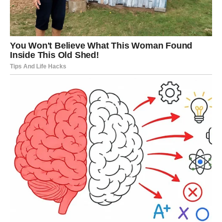
Pred vama su veoma važni trenuci.
VAGA
Zvijezde vam donose veoma romantičan i sudbinski
susret.
Ako ste slobodni, moguće je poznanstvo koje odmah
djeluje posebno i drugačije od svega prije.
Ljubav vam dolazi potpuno neočekivano
Pred vama su trenuci koje ćete dugo pamtiti.