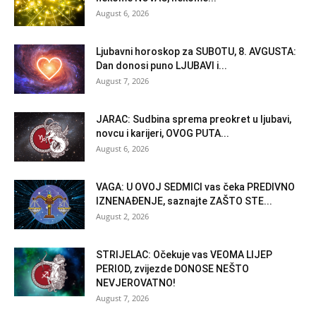
August 6, 2026
Ljubavni horoskop za SUBOTU, 8. AVGUSTA:
Dan donosi puno LJUBAVI i...
August 7, 2026
JARAC: Sudbina sprema preokret u ljubavi,
novcu i karijeri, OVOG PUTA...
August 6, 2026
VAGA: U OVOJ SEDMICI vas čeka PREDIVNO
IZNENAĐENJE, saznajte ZAŠTO STE...
August 2, 2026
STRIJELAC: Očekuje vas VEOMA LIJEP
PERIOD, zvijezde DONOSE NEŠTO
NEVJEROVATNO!
August 7, 2026