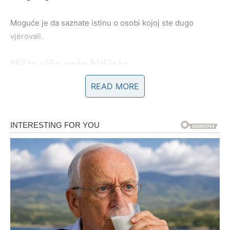
Moguće je da saznate istinu o osobi kojoj ste dugo
vjerovali.
Ništa više neće biti isto
READ MORE
Pred vama su veoma snažni trenuci.
RAK
Rakovi su među znakovima kojima sudbina konačno
otvara oči.
Jedna istina sada vam donosi i tugu i veliko olakšanje.
Srce konačno vidi ono što je dugo
osjećalo