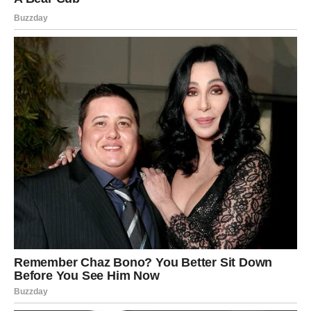
Moguće je razočaranje, ali i veliko oslobađanje.
Sve skriveno sada postaje jasno
Pred vama su veoma snažni trenuci.
STRIJELAC
Nova energija donosi vam odgovore koje dugo
pokušavate pronaći.
Jedan razgovor mogao bi vam potpuno promijeniti
mišljenje o nekome.
Sudbina vam otkriva pravu istinu
Pred vama su veoma važni trenuci.