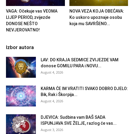
VAGA: Očekuje vas VEOMA
NOVA VEZA KOJA OBEĆAVA:
LIJEP PERIOD, zvijezde
Ko uskoro upoznaje osobu
DONOSE NEŠTO
koja mu SAVRŠENO...
NEVJEROVATNO!
Izbor autora
LAV: DO KRAJA SEDMICE ZVIJEZDE VAM
donose GOMILU PARA i NOVU...
August 4, 2026
KARMA ĆE IM VRATITI SVAKO DOBRO DJELO:
Bik, Rak i Škorpija...
August 4, 2026
DJEVICA: Sudbina vam BAŠ SADA
ISPUNJAVA SVE ŽELJE, razlog će vas...
August 3, 2026