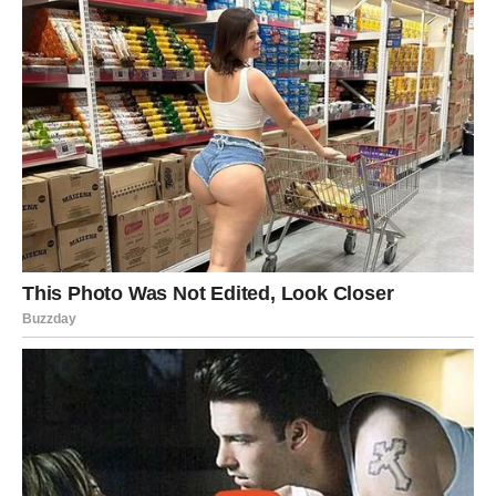
Jedna osoba sada pokazuje emocije koje je dugo skrivala.
Neočekivana istina mijenja sve
Pred vama su veoma važni trenuci.
RIBE
Ribe ulaze u veoma emotivan period tokom kojeg će
konačno razumjeti jednu važnu životnu lekciju.
Istina koju saznajete donosi vam mir i olakšanje.
Duša konačno pronalazi odgovore
Pred vama su trenuci puni emocija i unutrašnje snage.