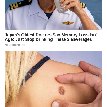
Pred vama su veoma emotivni trenuci.
LAV
Lavovima dolazi velika istina vezana za posao ili novac.
Sve ono što je dugo bilo nejasno sada konačno postaje
jasno.
Sudbina vam pokazuje pravi put
Pred vama su veoma važni trenuci.
DJEVICA