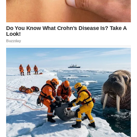
Djevice konačno prestaju ignorisati ono što im intuicija
govori.
Jedna osoba sada otkriva svoje prave namjere.
Istina vam otvara oči
Pred vama su veoma posebni trenuci.
VAGA
Zvijezde vam donose emotivno priznanje koje dugo
čekate.
Jedna osoba više ne može skrivati osjećaje prema vama.
Ljubav izlazi na vidjelo