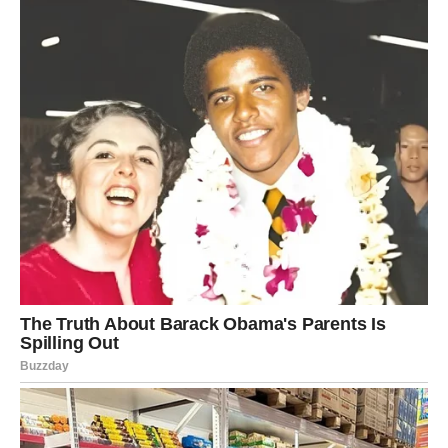
JARAC
Jarčevi konačno shvataju ko im iskreno želi dobro.
Poslije mnogo sumnji dolazi jasnoća i osjećaj unutrašnjeg
mira.
Istina vam vraća sigurnost
Pred vama su veoma posebni trenuci.
VODOLIJA
Zvijezde vam donose neočekivano otkriće koje mijenja
vaše planove.