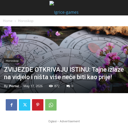
Home
Horoskop
Horoskop
ZVIJEZDE OTKRIVAJU ISTINU: Tajne izlaze
na vidjelo i ništa više neće biti kao prije!
By
Portal
-
May 17, 2026
872
0
Oglasi - Advertisement