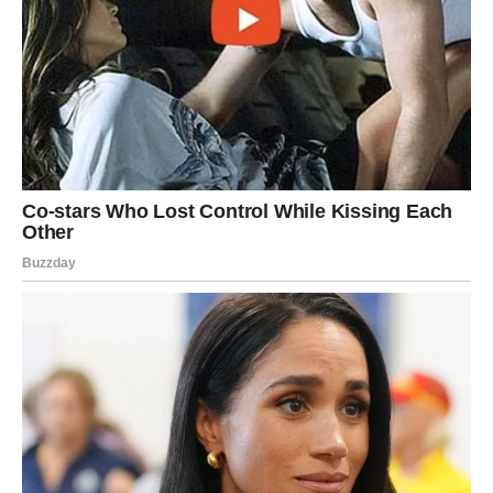
Zvijezde sada otkrivaju istinu mnogim znakovima
Zodijaka, a tajne koje izlaze na vidjelo potpuno će
promijeniti odnose, emocije i životne odluke. Posebno će
snažne promjene osjetiti Rakovi, Škorpije i Vodolije
kojima sudbina donosi saznanja koja više ništa neće
ostaviti istim.
Ovo je period tokom kojeg univerzum pokazuje da prava
istina uvijek pronađe put – čak i onda kada je najviše
pokušavamo sakriti.