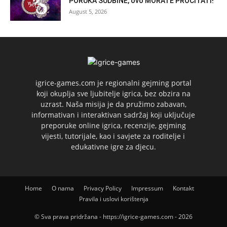
PORUKA SUDBINE, ovo MORATE PROČITATI!
August 5, 2026
igrice-games.com je regionalni gejming portal
koji okuplja sve ljubitelje igrica, bez obzira na
uzrast. Naša misija je da pružimo zabavan,
informativan i interaktivan sadržaj koji uključuje
preporuke online igrica, recenzije, gejming
vijesti, tutorijale, kao i savjete za roditelje i
edukativne igre za djecu.
Home
O nama
Privacy Policy
Impressum
Kontakt
Pravila i uslovi korištenja
© Sva prava pridržana - https://igrice-games.com - 2026