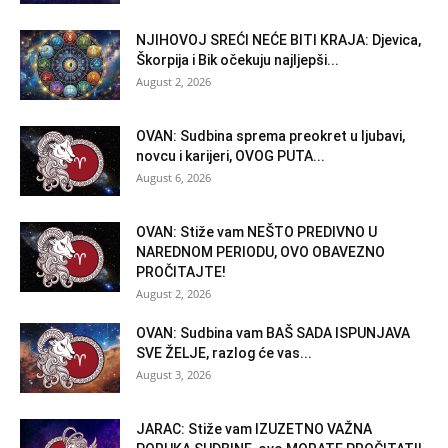
NJIHOVOJ SREĆI NEĆE BITI KRAJA: Djevica,
Škorpija i Bik očekuju najljepši...
August 2, 2026
OVAN: Sudbina sprema preokret u ljubavi,
novcu i karijeri, OVOG PUTA...
August 6, 2026
OVAN: Stiže vam NEŠTO PREDIVNO U
NAREDNOM PERIODU, OVO OBAVEZNO
PROČITAJTE!
August 2, 2026
OVAN: Sudbina vam BAŠ SADA ISPUNJAVA
SVE ŽELJE, razlog će vas...
August 3, 2026
JARAC: Stiže vam IZUZETNO VAŽNA