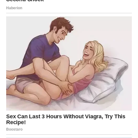
Ako ste u vezi, mnogi nesporazumi mogli bi ostati iza vas.
Zvijezde pokazuju da srce konačno dobija priliku da osjeti
mir.
POSAO I NOVAC ULAZE U
POVOLJNIJU FAZU
Finansijska situacija počinje se popravljati.
Moguće su nove poslovne mogućnosti.
Važan dogovor.
Projekat koji donosi rezultate.
Ili prilika koja vam omogućava da napravite korak