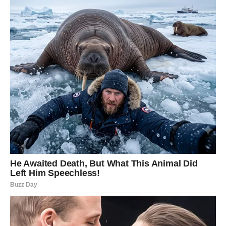
naprijed.
Mnogi Blizanci će konačno osjetiti da njihov rad dobija
vrijednost koju zaslužuje.
To će vam vratiti optimizam i dodatnu motivaciju.
NAJVEĆA PROMJENA DOGAĐA
SE U VAMA
Jedna od najvažnijih stvari koje vam svemir donosi jeste
nova snaga.
Počećete više vjerovati sebi.
Bićete sigurniji u odluke koje donosite.