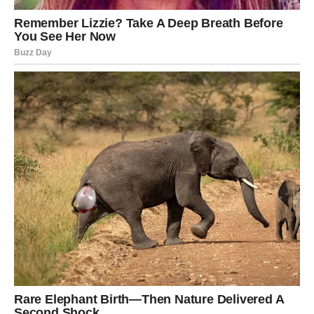
Neke prilike dolaze tiho.
Ali njihova vrijednost postaje jasna tek kasnije.
LJUBAV DONOSI ODGOVORE
KOJE STE ČEKALI
Na ljubavnom planu dolazi mnogo više jasnoće.
Ako ste dugo razmišljali o jednoj osobi, uskoro biste
mogli dobiti odgovor koji će vam pomoći da shvatite na
čemu ste.
Ako ste slobodni, postoji mogućnost da upoznate nekoga
ko će probuditi emocije koje dugo nisu bile prisutne.