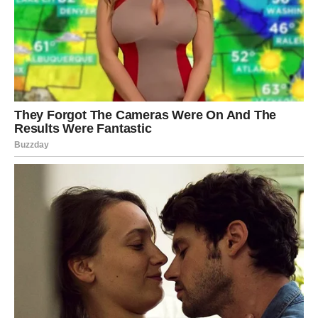
Pred vama su novi ljudi, nove mogućnosti i novi razlozi za
sreću.
Zato nemojte odustajati od svojih snova.
Nemojte sumnjati kada život počne donositi lijepe
promjene.
Jer svemir vam šalje veoma jasnu poruku:
Vrijeme koje ste dugo čekali konačno je stiglo.
A ono što sada počinje moglo bi vam donijeti više radosti,
uspjeha i ispunjenja nego što ste se ikada usudili
očekivati.