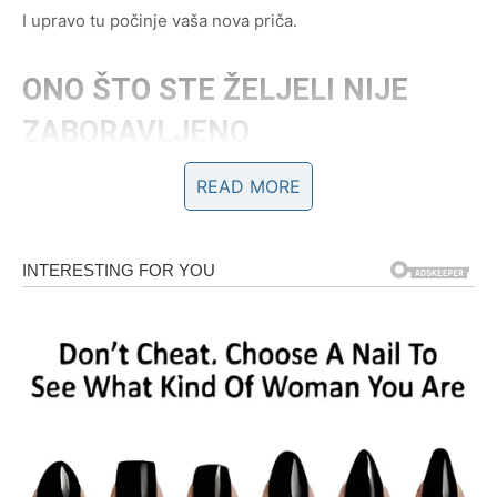
I upravo tu počinje vaša nova priča.
ONO ŠTO STE ŽELJELI NIJE
ZABORAVLJENO
READ MORE
Ponekad pomislimo da su naši snovi ostali negdje iza nas.
Da smo propustili priliku.
Da je kasno.
Ali svemir sada jasno pokazuje da nije tako.
Ono što ste priželjkivali nije nestalo.
Samo je čekalo pravi trenutak.