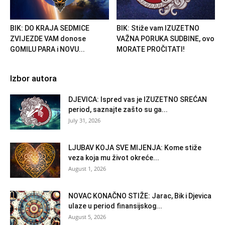
BIK: DO KRAJA SEDMICE
BIK: Stiže vam IZUZETNO
ZVIJEZDE VAM donose
VAŽNA PORUKA SUDBINE, ovo
GOMILU PARA i NOVU...
MORATE PROČITATI!
Izbor autora
DJEVICA: Ispred vas je IZUZETNO SREĆAN
period, saznajte zašto su ga...
July 31, 2026
LJUBAV KOJA SVE MIJENJA: Kome stiže
veza koja mu život okreće...
August 1, 2026
NOVAC KONAČNO STIŽE: Jarac, Bik i Djevica
ulaze u period finansijskog...
August 5, 2026