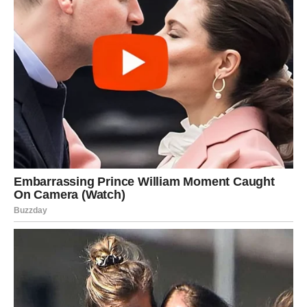
I manje ćete obraćati pažnju na mišljenja ljudi koji ne
razumiju vaše ciljeve.
To samopouzdanje otvoriće vrata mnogim uspjesima.
SLUŠAJTE SVOJU INTUICIJU
Naredni dani donose znakove koje ne biste trebali
ignorisati.
Neke ideje koje vam iznenada padnu na pamet.
Neki ljudi koji se neočekivano pojavljuju.
Neke prilike koje dolaze iz pravca koji niste planirali.