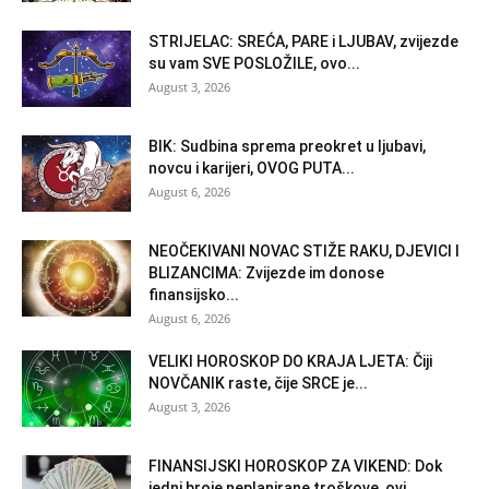
STRIJELAC: SREĆA, PARE i LJUBAV, zvijezde
su vam SVE POSLOŽILE, ovo...
August 3, 2026
BIK: Sudbina sprema preokret u ljubavi,
novcu i karijeri, OVOG PUTA...
August 6, 2026
NEOČEKIVANI NOVAC STIŽE RAKU, DJEVICI I
BLIZANCIMA: Zvijezde im donose
finansijsko...
August 6, 2026
VELIKI HOROSKOP DO KRAJA LJETA: Čiji
NOVČANIK raste, čije SRCE je...
August 3, 2026
FINANSIJSKI HOROSKOP ZA VIKEND: Dok
jedni broje neplanirane troškove, ovi