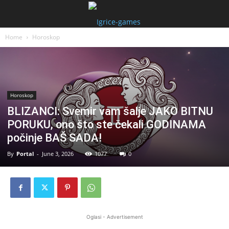
Home
Horoskop
Horoskop
BLIZANCI: Svemir vam šalje JAKO BITNU
PORUKU, ono što ste čekali GODINAMA
počinje BAŠ SADA!
By
Portal
-
June 3, 2026
1077
0
Oglasi - Advertisement