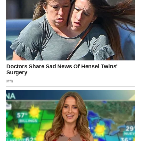
Sve to može biti dio mnogo veće slike.
Svemir vam pokazuje put.
Na vama je da ga prepoznate.
NAJVAŽNIJA PORUKA SVEMIRA
Blizanci, ono što ste čekali godinama zaista počinje da se
pokreće.
Možda još uvijek ne vidite sve odgovore.
Možda još ne znate kako će se stvari razvijati.
Ali prvi koraci prema velikoj promjeni već su napravljeni.