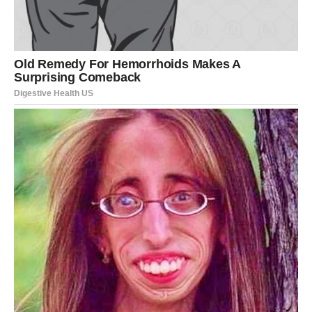
JEDAN DOGAĐAJ MIJENJA SVE
Vrlo uskoro mogli biste doživjeti situaciju koja će na prvi
pogled djelovati sasvim obična.
Možda razgovor.
Možda susret.
Možda poruka.
Možda poslovna ponuda.
Ali upravo taj trenutak mogao bi pokrenuti niz događaja
koji će imati veliki uticaj na vašu budućnost.
Zato budite pažljivi.