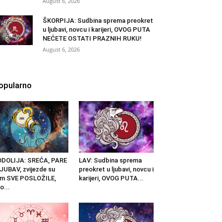
August 6, 2026
ŠKORPIJA: Sudbina sprema preokret
u ljubavi, novcu i karijeri, OVOG PUTA
NEĆETE OSTATI PRAZNIH RUKU!
August 6, 2026
opularno
ODOLIJA: SREĆA, PARE
LAV: Sudbina sprema
LJUBAV, zvijezde su
preokret u ljubavi, novcu i
am SVE POSLOŽILE,
karijeri, OVOG PUTA...
o...