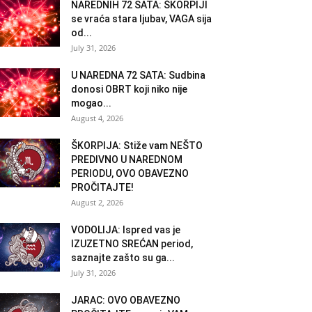
NAREDNIH 72 SATA: ŠKORPIJI
se vraća stara ljubav, VAGA sija
od...
July 31, 2026
U NAREDNA 72 SATA: Sudbina
donosi OBRT koji niko nije
mogao...
August 4, 2026
ŠKORPIJA: Stiže vam NEŠTO
PREDIVNO U NAREDNOM
PERIODU, OVO OBAVEZNO
PROČITAJTE!
August 2, 2026
VODOLIJA: Ispred vas je
IZUZETNO SREĆAN period,
saznajte zašto su ga...
July 31, 2026
JARAC: OVO OBAVEZNO