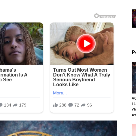
P
V
i 
v
ov