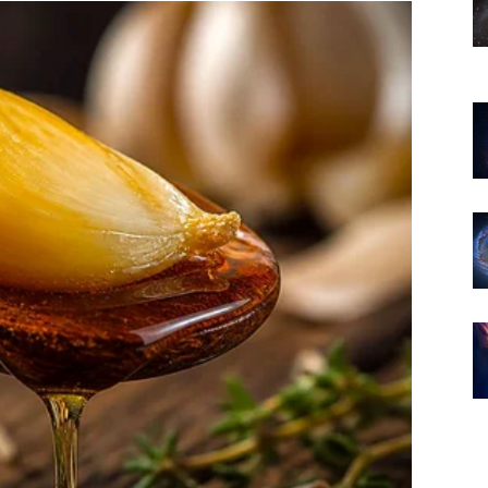
u događaju najvažnije promjene.
je započeo.