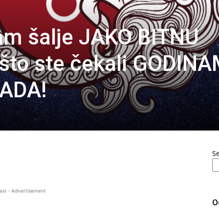
am šalje JAKO BITNU
što ste čekali GODIN
SADA!
S
asi - Advertisement
O