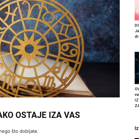
D
Je
dr
O
va
IZ
Z
KO OSTAJE IZA VAS
I
nego što dobijate.