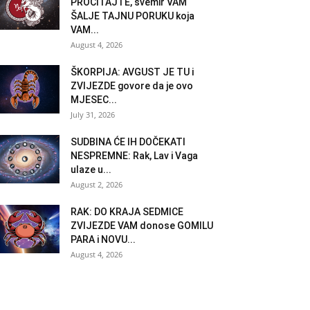
PROČITAJTE, svemir VAM
ŠALJE TAJNU PORUKU koja
VAM...
August 4, 2026
ŠKORPIJA: AVGUST JE TU i
ZVIJEZDE govore da je ovo
MJESEC...
July 31, 2026
SUDBINA ĆE IH DOČEKATI
NESPREMNE: Rak, Lav i Vaga
ulaze u...
August 2, 2026
RAK: DO KRAJA SEDMICE
ZVIJEZDE VAM donose GOMILU
PARA i NOVU...
August 4, 2026