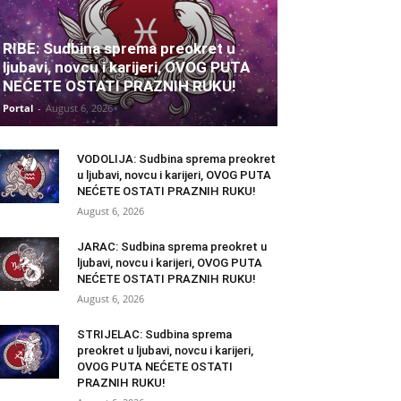
RIBE: Sudbina sprema preokret u
ljubavi, novcu i karijeri, OVOG PUTA
NEĆETE OSTATI PRAZNIH RUKU!
Portal
-
August 6, 2026
VODOLIJA: Sudbina sprema preokret
u ljubavi, novcu i karijeri, OVOG PUTA
NEĆETE OSTATI PRAZNIH RUKU!
August 6, 2026
JARAC: Sudbina sprema preokret u
ljubavi, novcu i karijeri, OVOG PUTA
NEĆETE OSTATI PRAZNIH RUKU!
August 6, 2026
STRIJELAC: Sudbina sprema
preokret u ljubavi, novcu i karijeri,
OVOG PUTA NEĆETE OSTATI
PRAZNIH RUKU!