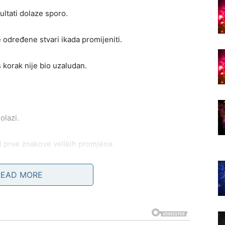
ultati dolaze sporo.
se određene stvari ikada promijeniti.
 korak nije bio uzaludan.
olazi.
ti prve znakove velikih promjena.
DA SE OSTVARUJE
READ MORE