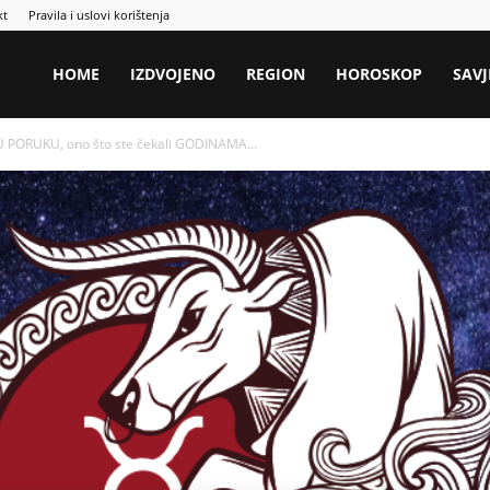
kt
Pravila i uslovi korištenja
HOME
IZDVOJENO
REGION
HOROSKOP
SAVJ
U PORUKU, ono što ste čekali GODINAMA...