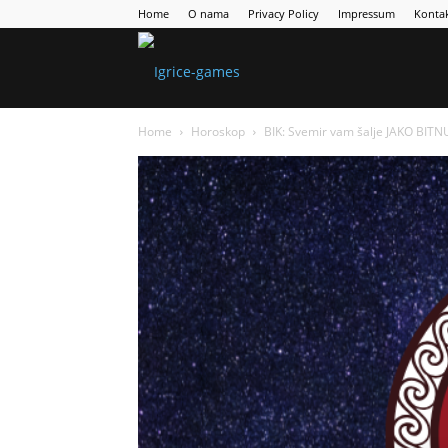
Home
O nama
Privacy Policy
Impressum
Konta
Games
Home
Horoskop
BIK: Svemir vam šalje JAKO BITN
Portal