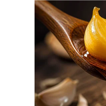
Možda je to ljubav.
Možda posao.
Možda finansijska sigurnost.
Možda mir koji dugo pokušavate pronaći.
Zvijezde pokazuju da se upravo na tom polj
Neće se sve riješiti preko noći.
Ali proces koji vodi ka ostvarenju želje već 
I to je ono što trebate znati.