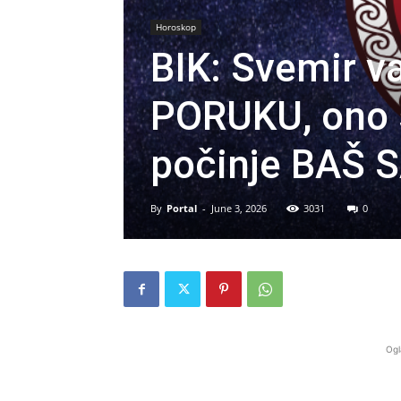
Horoskop
BIK: Svemir v
PORUKU, ono 
počinje BAŠ 
By
Portal
-
June 3, 2026
3031
0
Ogl