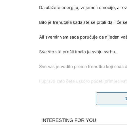
Da ulažete energiju, vrijeme i emocije, a rez
Bilo je trenutaka kada ste se pitali da li će 
Ali svemir vam sada poručuje da nijedan vaš
Sve što ste prošli imalo je svoju svrhu.
Sve vas je vodilo prema trenutku koji sada d
I upravo zato ćete uskoro početi primjećiva
JEDNA ŽELJA POČINJE 
Postoji nešto što vam je posebno važno.