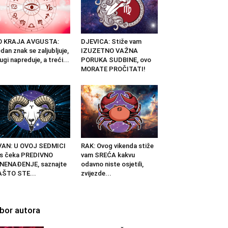
O KRAJA AVGUSTA:
DJEVICA: Stiže vam
dan znak se zaljubljuje,
IZUZETNO VAŽNA
ugi napreduje, a treći...
PORUKA SUDBINE, ovo
MORATE PROČITATI!
VAN: U OVOJ SEDMICI
RAK: Ovog vikenda stiže
s čeka PREDIVNO
vam SREĆA kakvu
NENAĐENJE, saznajte
odavno niste osjetili,
AŠTO STE...
zvijezde...
zbor autora