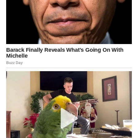
A ono što sada počinje moglo bi vam donijeti više ljubavi,
sigurnosti i životne radosti nego što ste se usudili
očekivati.