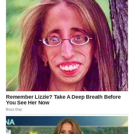
da počnete više vjerovati sebi.
Previše puta ste stavljali svoje želje na drugo mjesto.
Previše puta ste sumnjali u vlastite mogućnosti.
Ali sada dolazi vrijeme kada ćete jasnije vidjeti koliko
vrijedite.
I upravo će vam to pomoći da iskoristite prilike koje
dolaze.
SLUŠAJTE ZNAKOVE KOJI SE
POJAVLJUJU
Svemir rijetko govori glasno.