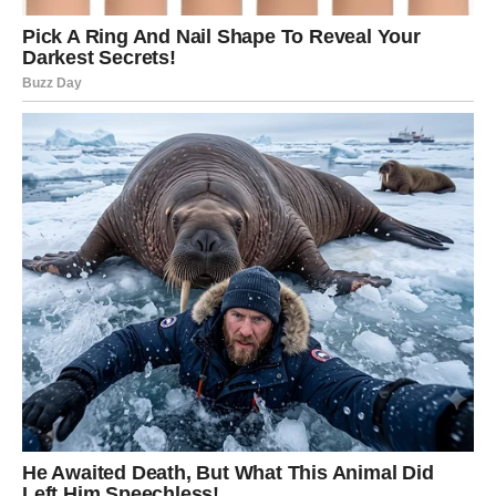
vama, odgovori bi mogli stići brže nego što očekujete.
Ako ste slobodni, postoji mogućnost poznanstva koje
donosi osjećaj posebne povezanosti.
Ako ste u vezi, mnoge stvari koje su stvarale nesigurnost
polako ostaju iza vas.
Zvijezde pokazuju da srce ulazi u mnogo ljepši period.
POSAO I NOVAC DONOSE
RAZLOG ZA OSMIJEH
Ono što ste gradili tokom prethodnog perioda počinje
donositi rezultate.
Moguće su nove poslovne prilike.