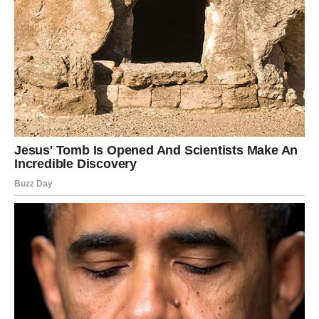
se pokreće.
Možda još uvijek ne vidite cijelu sliku.
Možda još ne znate kako će se sve razvijati.
Ali jedno je sigurno – period stagnacije ostaje iza vas.
Pred vama su novi ljudi, nove prilike i novi razlozi za
sreću.
Zato nemojte odustajati sada kada ste bliže svom cilju
nego ikada prije.
Jer svemir vam šalje veoma jasnu poruku:
Vrijeme koje ste toliko dugo čekali konačno je stiglo.