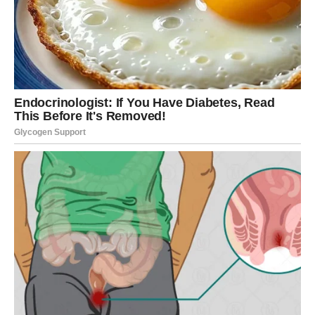
JEDAN ZNAK MIJENJA SVE
Naredni dani donose događaj koji bi mogao imati mnogo
veći značaj nego što će vam se u početku činiti.
Možda razgovor.
Možda poruka.