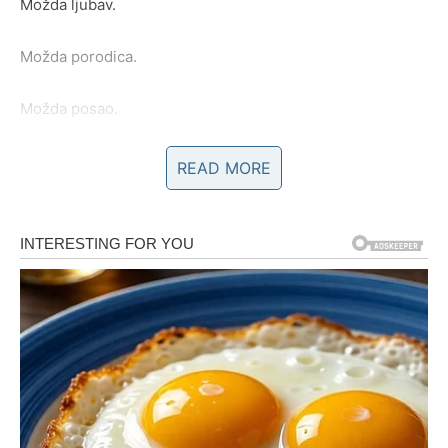
Možda ljubav.
Možda porodica.
Možda posao.
Možda osjećaj sigurnosti koji dugo pokušavate pronaći.
READ MORE
Zvijezde pokazuju da upravo na tom polju dolaze
najvažnije promjene.
Neće se sve dogoditi odjednom.
Ali prvi koraci prema ostvarenju želje već su napravljeni.
I vrlo brzo ćete to osjetiti.