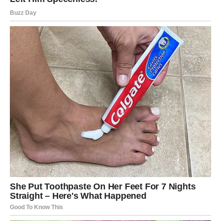
Važni razgovori.
Finansijska poboljšanja.
I odluke koje vam otvaraju nova vrata.
Mnogi Rakovi će imati osjećaj da konačno vide konkretne
pomake tamo gdje su ih dugo čekali.
To će vam vratiti optimizam i vjeru u budućnost.
NAJVEĆA PROMJENA DOGAĐA
SE U VAMA
Jedna od najvažnijih poruka koju vam svemir šalje jeste