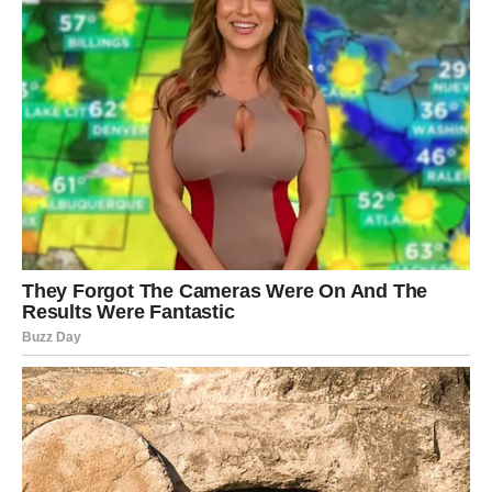
Najčešće šalje poruke kroz ljude, događaje i osjećaje koje
ne možemo objasniti.
Zato obratite pažnju na sve što vam se čini neobičnim.
Na razgovore koji ostavljaju utisak.
Na susrete koji djeluju sudbinski.
Na ideje koje vam dolaze iznenada.
Sve to može biti dio odgovora koji čekate.
NAJVAŽNIJA PORUKA SVEMIRA
Rakovi, ono što ste čekali godinama konačno počinje da