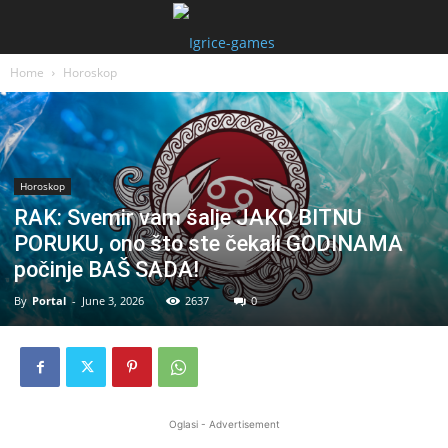
Home
Horoskop
Horoskop
RAK: Svemir vam šalje JAKO BITNU
PORUKU, ono što ste čekali GODINAMA
počinje BAŠ SADA!
By
Portal
-
June 3, 2026
2637
0
Oglasi - Advertisement