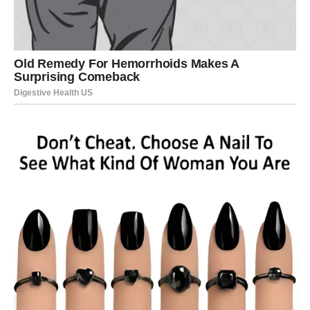
Možda poziv.
Možda susret sa osobom koja nosi važnu ulogu u vašoj
budućnosti.
Kada se to dogodi, osjetićete da se nešto pokrenulo.
I taj osjećaj neće biti pogrešan.
LJUBAV DOBIJA NOVU
ENERGIJU
Na emotivnom planu dolazi vrijeme mnogo veće jasnoće.
Ako ste dugo čekali da saznate šta neko osjeća prema