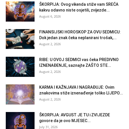
ŠKORPIJA: Ovog vikenda stiže vam SREĆA
kakvu odavno niste osjetili, zvijezde...
August 6, 2026
FINANSIJSKI HOROSKOP ZA OVU SEDMICU:
Dok jedan znak čeka neplanirani trošak,...
August 2, 2026
RIBE: U OVOJ SEDMICI vas čeka PREDIVNO
IZNENAĐENJE, saznajte ZAŠTO STE...
August 2, 2026
KARMA I KAŽNJAVA I NAGRAĐUJE: Ovim
znakovima stiže iznenađenje toliko LIJEPO...
August 2, 2026
ŠKORPIJA: AVGUST JE TU i ZVIJEZDE
govore da je ovo MJESEC...
July 31, 2026