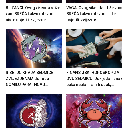
BLIZANCI: Ovog vikenda stiže
VAGA: Ovog vikenda stiže vam
vam SREĆA kakvu odavno
SREĆA kakvu odavno niste
niste osjetili, zvijezde...
osjetili, zvijezde...
RIBE: DO KRAJA SEDMICE
FINANSIJSKI HOROSKOP ZA
ZVIJEZDE VAM donose
OVU SEDMICU: Dok jedan znak
GOMILU PARA i NOVU...
čeka neplanirani trošak,...