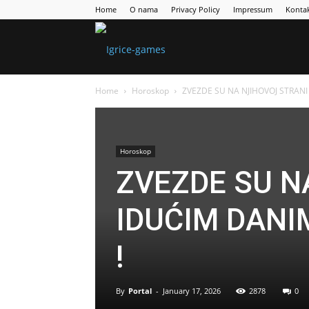
Home
O nama
Privacy Policy
Impressum
Konta
Games
Home
Horoskop
ZVEZDE SU NA NJIHOVOJ STRANI U
Portal
Horoskop
ZVEZDE SU N
IDUĆIM DANIM
!
By
Portal
-
January 17, 2026
2878
0