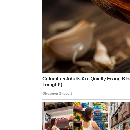
Ribe su znak koji često nosi tuđe boli, ali s
jer si ostao dobar čak i kada si bio povređen
postojećeg odnosa, bilo kroz susret koji do
tvoja nežnost nije slabost, već snaga
.