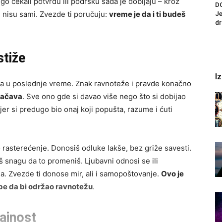
dugo čekali potvrdu ili podršku sada je dobijaju – kroz
D
e nisu sami. Zvezde ti poručuju:
vreme je da i ti budeš
Je
dr
tiže
I
aka u poslednje vreme. Znak ravnoteže i pravde konačno
načava
. Sve ono gde si davao više nego što si dobijao
 jer si predugo bio onaj koji popušta, razume i ćuti
rasterećenje. Donosiš odluke lakše, bez griže savesti.
aš snagu da to promeniš. Ljubavni odnosi se ili
aosa. Zvezde ti donose mir, ali i samopoštovanje.
Ovo je
be da bi održao ravnotežu
.
ajnost