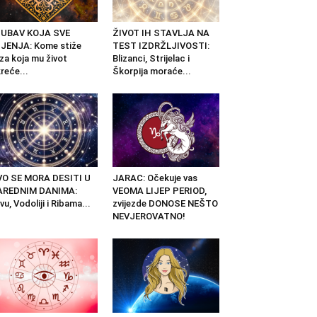
JUBAV KOJA SVE
ŽIVOT IH STAVLJA NA
JENJA: Kome stiže
TEST IZDRŽLJIVOSTI:
za koja mu život
Blizanci, Strijelac i
reće...
Škorpija moraće...
VO SE MORA DESITI U
JARAC: Očekuje vas
AREDNIM DANIMA:
VEOMA LIJEP PERIOD,
vu, Vodoliji i Ribama...
zvijezde DONOSE NEŠTO
NEVJEROVATNO!