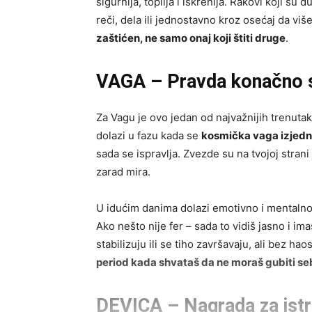
sigurnija, toplija i iskrenija. Rakovi koji su 
reči, dela ili jednostavno kroz osećaj da viš
zaštićen, ne samo onaj koji štiti druge
.
VAGA – Pravda konačno s
Za Vagu je ovo jedan od najvažnijih trenut
dolazi u fazu kada se
kosmička vaga izjed
sada se ispravlja. Zvezde su na tvojoj strani
zarad mira.
U idućim danima dolazi emotivno i mentalno 
Ako nešto nije fer – sada to vidiš jasno i im
stabilizuju ili se tiho završavaju, ali bez h
period kada shvataš da ne moraš gubiti se
DEVICA – Nagrada za istr