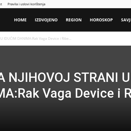
kt
Pravila i uslovi korištenja
HOME
IZDVOJENO
REGION
HOROSKOP
SAVJ
 IDUĆIM DANIMA:Rak Vaga Device i Ribe...
A NJIHOVOJ STRANI U
A:Rak Vaga Device i R