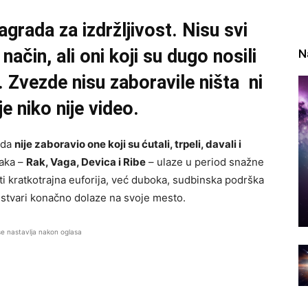
grada za izdržljivost. Nisu svi
način, ali oni koji su dugo nosili
N
. Zvezde nisu zaboravile ništa ni
je niko nije video.
 da
nije zaboravio one koji su ćutali, trpeli, davali i
naka –
Rak, Vaga, Devica i Ribe
– ulaze u period snažne
ti kratkotrajna euforija, već duboka, sudbinska podrška
a stvari konačno dolaze na svoje mesto.
se nastavlja nakon oglasa