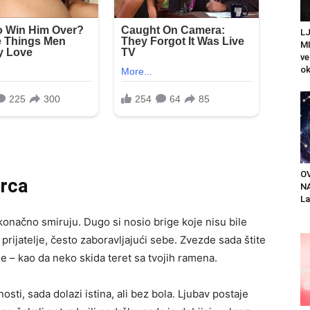
L
MI
ve
ok
O
srca
N
La
onačno smiruju. Dugo si nosio brige koje nisu bile
prijatelje, često zaboravljajući sebe. Zvezde sada štite
e – kao da neko skida teret sa tvojih ramena.
osti, sada dolazi istina, ali bez bola. Ljubav postaje