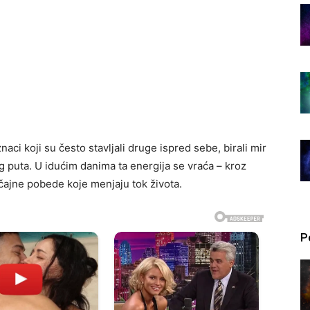
naci koji su često stavljali druge ispred sebe, birali mir
puta. U idućim danima ta energija se vraća – kroz
značajne pobede koje menjaju tok života.
P