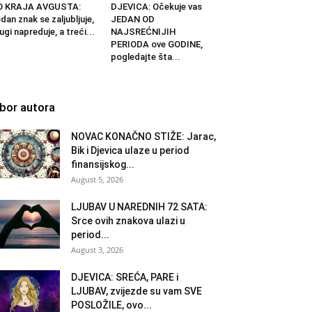
O KRAJA AVGUSTA:
DJEVICA: Očekuje vas
dan znak se zaljubljuje,
JEDAN OD
ugi napreduje, a treći...
NAJSREĆNIJIH
PERIODA ove GODINE,
pogledajte šta...
zbor autora
NOVAC KONAČNO STIŽE: Jarac,
Bik i Djevica ulaze u period
finansijskog...
August 5, 2026
LJUBAV U NAREDNIH 72 SATA:
Srce ovih znakova ulazi u
period...
August 3, 2026
DJEVICA: SREĆA, PARE i
LJUBAV, zvijezde su vam SVE
POSLOŽILE, ovo...