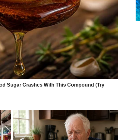
ada univerzum kaže: dosta. Zvezde su na tvojoj strani
. Ljubav ulazi u fazu sigurnosti – bilo kroz jačanje
nosi mir, a ne haos.
Ovo je period kada shvataš da