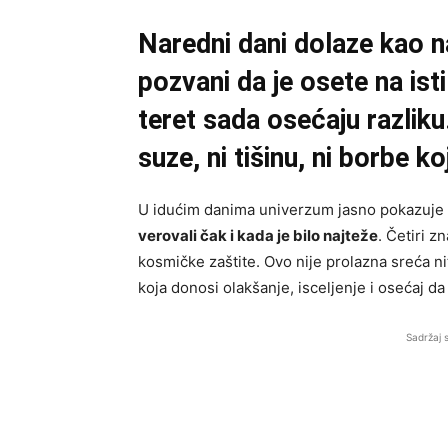
Naredni dani dolaze kao na
pozvani da je osete na isti 
teret sada osećaju razliku
suze, ni tišinu, ni borbe ko
U idućim danima univerzum jasno pokazuje
verovali čak i kada je bilo najteže
. Četiri z
kosmičke zaštite. Ovo nije prolazna sreća ni
koja donosi olakšanje, isceljenje i osećaj d
Sadržaj 