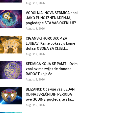
August 3, 2026
VODOLIJA: NOVA SEDMICA nosi
JAKO PUNO IZNENAĐENJA,
pogledajte ŠTA VAS OČEKUJE!
August 1, 2026
CIGANSKI HOROSKOP ZA
LJUBAV: Karte pokazuju kome
dolazi OSOBA ZA CIJELI...
August 7, 2026
SEDMICA KOJA SE PAMTI: Ovim
znakovima zvijezde donose
RADOST koja će...
August 2, 2026
BLIZANCI: Očekuje vas JEDAN
OD NAJSREĆNIJIH PERIODA
ove GODINE, pogledajte šta...
August 5, 2026