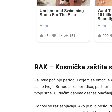
RAK – Kosmička zaštita 
Za Raka počinje period u kojem se emocije k
samo tvoje. Brinuo si za porodicu, partnere, 
tvoje srce. U idućim danima osećaš olakšanj
Odnosi se razjašnjavaju. Ako je bilo nesigurn