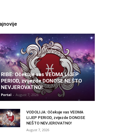
ajnovije
RIBE: Očekuje vas VEOMA LIJEP
PERIOD, zvijezde DONOSE NEŠTO
NEVJEROVATNO!
Portal
-
August 7, 2026
VODOLIJA: Očekuje vas VEOMA
LIJEP PERIOD, zvijezde DONOSE
NEŠTO NEVJEROVATNO!
August 7, 2026