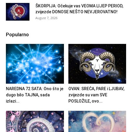
ŠKORPIJA: Očekuje vas VEOMA LIJEP PERIOD,
zvijezde DONOSE NEŠTO NEVJEROVATNO!
August 7, 2026
Popularno
NAREDNA 72 SATA: Ono što je
OVAN: SREĆA, PARE i LJUBAV,
dugo bilo TAJNA, sada
zvijezde su vam SVE
izlazi...
POSLOŽILE, ovo...