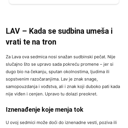
LAV – Kada se sudbina umeša i
vrati te na tron
Za Lava ova sedmica nosi snažan sudbinski pečat. Nije
slučajno što se upravo sada pokreću promene – jer si
dugo bio na čekanju, sputan okolnostima, ljudima ili
sopstvenim razočaranjima. Lav je znak snage,
samopouzdanja i vođstva, ali i znak koji duboko pati kada
nije viđen i cenjen. Upravo tu dolazi preokret.
Iznenađenje koje menja tok
U ovoj sedmici može doći do iznenadne vesti, poziva ili