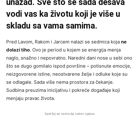
unazad. Sve što se sada dešava
vodi vas ka životu koji je više u
skladu sa vama samima.
Pred Lavom, Rakom i Jarcem nalazi se sedmica koja
ne
dolazi tiho
. Ovo je period u kojem se energija menja
naglo, snažno i nepovratno. Naredni dani nose u sebi ono
što se dugo gomilalo ispod površine – potisnute emocije,
neizgovorene istine, neostvarene želje i odluke koje su
se odlagale. Sada više nema prostora za čekanje.
Sudbina preuzima inicijativu i pokreće događaje koji
menjaju pravac života.
Sadržaj se nastavlja nakon oglasa