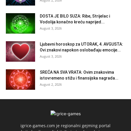
August 2, 2026
DOSTA JE BILO SUZA: Ribe, Strijelac i
Vodolija konačno kreću naprijed...
August 3, 2026
Ljubavni horoskop za UTORAK, 4. AVGUSTA:
Ovi znakovi napokon oslobađaju emocije...
August 3, 2026
SREĆA NA SVA VRATA: Ovim znakovima
istovremeno stižu i finansijska nagrada...
August 2, 2026
igrice-games.com je regionalni gejming portal