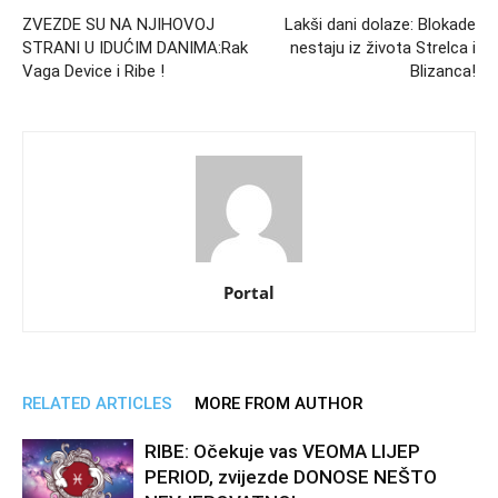
ZVEZDE SU NA NJIHOVOJ
Lakši dani dolaze: Blokade
STRANI U IDUĆIM DANIMA:Rak
nestaju iz života Strelca i
Vaga Device i Ribe !
Blizanca!
Portal
RELATED ARTICLES
MORE FROM AUTHOR
RIBE: Očekuje vas VEOMA LIJEP
PERIOD, zvijezde DONOSE NEŠTO