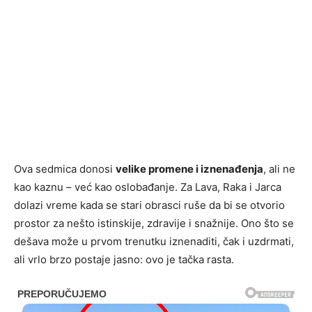
Ova sedmica donosi
velike promene i iznenađenja
, ali ne
kao kaznu – već kao oslobađanje. Za Lava, Raka i Jarca
dolazi vreme kada se stari obrasci ruše da bi se otvorio
prostor za nešto istinskije, zdravije i snažnije. Ono što se
dešava može u prvom trenutku iznenaditi, čak i uzdrmati,
ali vrlo brzo postaje jasno: ovo je tačka rasta.