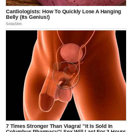
Ljubav koja se menja
U ljubavi, Rak doživljava prelomni trenutak. Ako je odnos
bio nejasan, sada se definiše. Ako je bio stabilan – sada
se produbljuje. Ako je bio toksičan – dolazi do
oslobađanja. Iznenađenja mogu doći kroz iskreno
priznanje, pomirenje, ali i kroz shvatanje da zaslužuješ
više nego što si do sada prihvatao.
Povratak sebi
Ova sedmica Raku vraća ono što je izgubio – osećaj lične
vrednosti. Počinješ da shvataš da ne moraš stalno da
brineš za sve. Promena koju prolaziš oslobađa tvoju dušu
i vraća ti snagu koju si davao drugima.
JARAC – Kada se temelji života