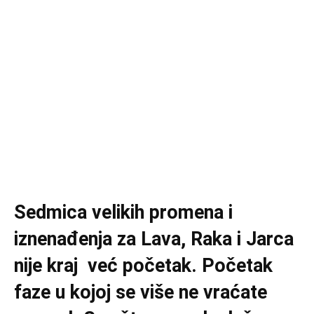
Sedmica velikih promena i
iznenađenja za Lava, Raka i Jarca
nije kraj već početak. Početak
faze u kojoj se više ne vraćate