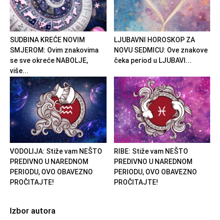
SUDBINA KREĆE NOVIM
LJUBAVNI HOROSKOP ZA
SMJEROM: Ovim znakovima
NOVU SEDMICU: Ove znakove
se sve okreće NABOLJE,
čeka period u LJUBAVI...
više...
VODOLIJA: Stiže vam NEŠTO
RIBE: Stiže vam NEŠTO
PREDIVNO U NAREDNOM
PREDIVNO U NAREDNOM
PERIODU, OVO OBAVEZNO
PERIODU, OVO OBAVEZNO
PROČITAJTE!
PROČITAJTE!
Izbor autora