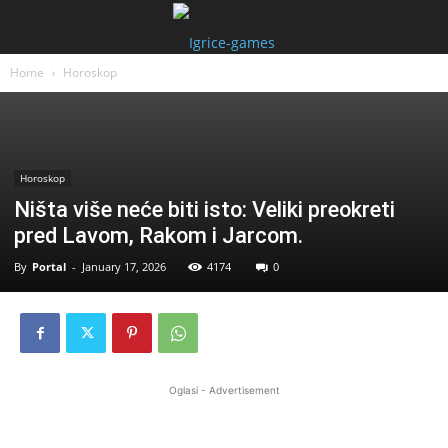
Home
Horoskop
Horoskop
Ništa više neće biti isto: Veliki preokreti
pred Lavom, Rakom i Jarcom.
By
Portal
-
January 17, 2026
4174
0
Oglasi - Advertisement