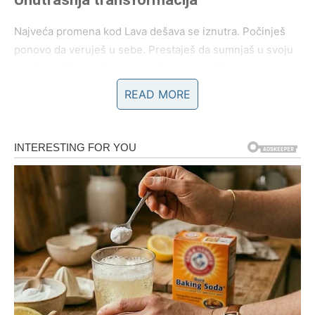
Najveća promena kod Lava dešava se iznutra. Počinješ
ponovo da veruješ u sebe. Prestaješ da sumnjaš u svoju
vrednost. Ova sedmica te vraća tvojoj suštini – ponosu,
hrabrosti i veri da zaslužuješ više. I kada Lav to shvati,
READ MORE
ceo svet reaguje.
RAK – Emotivni preokret koji
oslobađa dušu
Za Raka, ova sedmica nosi
duboku emotivnu promenu
. Ti
si znak koji oseća jače i dublje od drugih, ali si često
sklon da potiskuješ sebe zarad mira u porodici, vezi ili
okruženju. Naredni dani donose iznenađenja koja diraju
pravo u srce – ali sa razlogom.