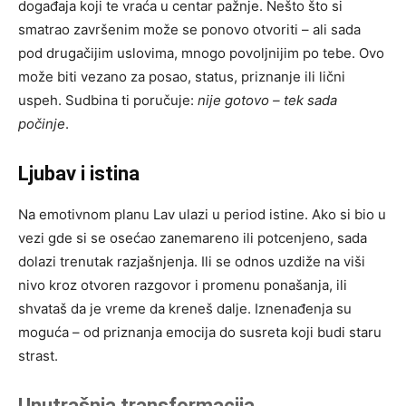
događaja koji te vraća u centar pažnje. Nešto što si
smatrao završenim može se ponovo otvoriti – ali sada
pod drugačijim uslovima, mnogo povoljnijim po tebe. Ovo
može biti vezano za posao, status, priznanje ili lični
uspeh. Sudbina ti poručuje:
nije gotovo – tek sada
počinje
.
Ljubav i istina
Na emotivnom planu Lav ulazi u period istine. Ako si bio u
vezi gde si se osećao zanemareno ili potcenjeno, sada
dolazi trenutak razjašnjenja. Ili se odnos uzdiže na viši
nivo kroz otvoren razgovor i promenu ponašanja, ili
shvataš da je vreme da kreneš dalje. Iznenađenja su
moguća – od priznanja emocija do susreta koji budi staru
strast.
Unutrašnja transformacija