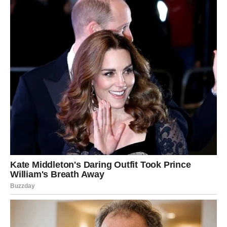
Promena u odnosima
Na emotivnom planu, Jarac ulazi u fazu u kojoj više ne
pristaje na polovične odnose. Ako si bio u vezi iz navike
ili odgovornosti, sada dolazi preokret. Ili se odnos
redefiniše na zdravijim osnovama, ili se završava.
Iznenađenja mogu doći kroz priznanja, ali i kroz odluke
koje dugo stoje u tebi.
Unutrašnja snaga i oslobađanje
Najvažnija promena kod Jarca dešava se na unutrašnjem
planu. Počinješ da shvataš da ne moraš sve sam. Da nije
slabost osloniti se na nekoga. Ova sedmica te uči da