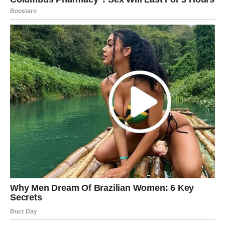
menjaju
Za Jarca, sedmica pred tobom nosi
krupne, sudbinske
promene
. Ovo nisu sitne korekcije, već ozbiljni pomaci
koji utiču na tvoj životni pravac. Jarac je znak
odgovornosti, izdržljivosti i dugoročnih ciljeva, ali i znak
koji često predugo nosi teret. Sada dolazi trenutak kada
se taj teret premešta – ili potpuno skida.
Iznenadna odluka ili ponuda
U ovoj sedmici možeš biti suočen sa iznenadnom
odlukom ili ponudom koja zahteva brzu reakciju. To može
biti vezano za posao, karijeru ili status. Iako ćeš u prvi
mah želeti da sve analiziraš do detalja, intuicija ti sada
igra veliku ulogu. Sudbina ti nudi priliku da izađeš iz
dugog ciklusa stagnacije.