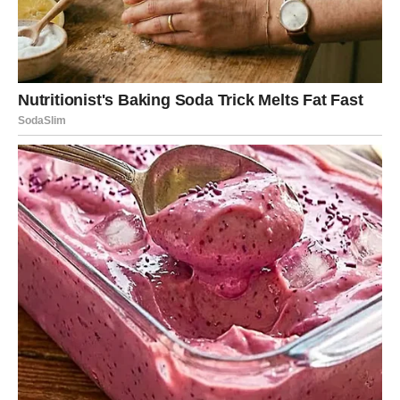
Istina izlazi na površinu
Rak više ne može da ignoriše ono što oseća. U ovoj
sedmici dolazi do razgovora, situacije ili događaja koji
razotkriva pravu istinu – o odnosu, o osobi ili o tebi
samom. Možda ćeš biti iznenađen tuđim rečima, ali još
više sopstvenom snagom da to čuješ bez straha. Ovo je
trenutak emocionalnog sazrevanja.
Porodica, dom i sigurnost
Promene se mogu ticati doma, porodice ili plana vezanog
za budućnost. Neki Rakovi mogu doneti važnu odluku o
selidbi, renoviranju, zajedničkom životu ili promeni
porodične dinamike. Iznenađenja ovde nisu
destabilizujuća – naprotiv, vode ka većoj sigurnosti i miru,
čak i ako u početku deluju neizvesno.