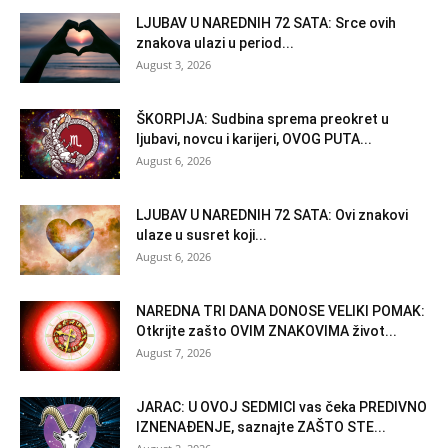
LJUBAV U NAREDNIH 72 SATA: Srce ovih
znakova ulazi u period...
August 3, 2026
ŠKORPIJA: Sudbina sprema preokret u
ljubavi, novcu i karijeri, OVOG PUTA...
August 6, 2026
LJUBAV U NAREDNIH 72 SATA: Ovi znakovi
ulaze u susret koji...
August 6, 2026
NAREDNA TRI DANA DONOSE VELIKI POMAK:
Otkrijte zašto OVIM ZNAKOVIMA život...
August 7, 2026
JARAC: U OVOJ SEDMICI vas čeka PREDIVNO
IZNENAĐENJE, saznajte ZAŠTO STE...