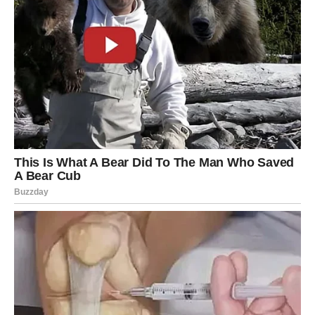
Mnogi pripadnici ovog znaka mogu promeniti posao,
započeti novi projekat ili se okrenuti nečemu što ih zaista
ispunjava. Ovo je period u kojem vaša kreativnost i
originalnost dolaze do izražaja.
Finansije se stabilizuju, a dolazi i osećaj da više ne
zavisite od okolnosti, već da sami krojite svoju sudbinu.