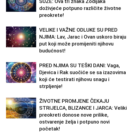
SUZE: Ova tri znaka Zodijaka
doživjeće potpuno različite životne
preokrete!
VELIKE I VAŽNE ODLUKE SU PRED
NJIMA: Lav, Jarac i Ovan uskoro biraju
put koji može promijeniti njihovu
budućnost!
PRED NJIMA SU TEŠKI DANI: Vaga,
Djevica i Rak suočiće se sa izazovima
koji će testirati njihovu snagu i
strpljenje!
ŽIVOTNE PROMJENE ČEKAJU
STRIJELCA, BLIZANCE I JARCA: Veliki
preokreti donose nove prilike,
ostvarenje želja i potpuno novi
početak!