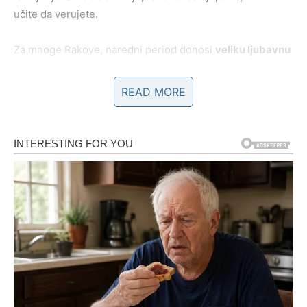
učite da verujete.
Za mnoge Rakove, naredni period donosi
veliku ljubavnu
promenu
. Može se pojaviti osoba koja vam vraća osećaj
sigurnosti, topline i pripadnosti. To nije strast koja
READ MORE
sagoreva, već ljubav koja gradi i traje. Oni Rakovi koji su u
vezi osećaju veću stabilnost, više razumevanja i dublju
emotivnu povezanost sa partnerom. Razgovori postaju
iskreniji, a budućnost jasnija.
Najvažnija promena je to što Rak konačno shvata da ne
mora da se bori za ljubav –
prava ljubav dolazi sama
.
Posao i finansije – sigurnost umesto
stalne brige
Na poslovnom planu, Rakovi ulaze u mirniji period.