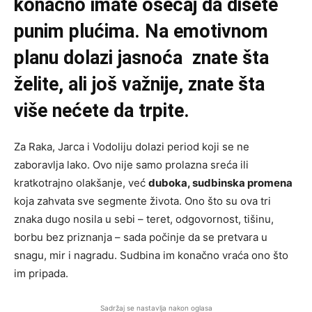
konačno imate osećaj da dišete
punim plućima. Na emotivnom
planu dolazi jasnoća znate šta
želite, ali još važnije, znate šta
više nećete da trpite.
Za Raka, Jarca i Vodoliju dolazi period koji se ne
zaboravlja lako. Ovo nije samo prolazna sreća ili
kratkotrajno olakšanje, već
duboka, sudbinska promena
koja zahvata sve segmente života. Ono što su ova tri
znaka dugo nosila u sebi – teret, odgovornost, tišinu,
borbu bez priznanja – sada počinje da se pretvara u
snagu, mir i nagradu. Sudbina im konačno vraća ono što
im pripada.
Sadržaj se nastavlja nakon oglasa