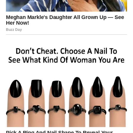
odgovornosti i da se ne žalite, čak i kada vam je najteže.
Naredni period donosi
zaslužene nagrade
– i to na način
koji potvrđuje da ništa što ste radili nije bilo uzalud.
Životni preokret – vreme je da i vi budete
srećni
Za Jarca dolazi period u kojem se život konačno
stabilizuje. Ono što je dugo bilo na čekanju sada se
pokreće. Sudbina vam daje priliku da zatvorite vrata
prošlosti i okrenete se budućnosti bez tereta. Osećate da
imate kontrolu nad svojim životom i da stvari napokon idu
u pravom smeru.
Na emotivnom planu, Jarac ulazi u fazu
zrelosti i jasnoće
.
Ako ste u vezi, odnos postaje stabilniji, sigurniji i
ozbiljniji. Ako ste slobodni, u vaš život može ući osoba