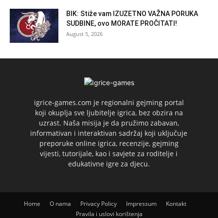
BIK: Stiže vam IZUZETNO VAŽNA PORUKA
SUDBINE, ovo MORATE PROČITATI!
August 5, 2026
igrice-games.com je regionalni gejming portal
koji okuplja sve ljubitelje igrica, bez obzira na
uzrast. Naša misija je da pružimo zabavan,
informativan i interaktivan sadržaj koji uključuje
preporuke online igrica, recenzije, gejming
vijesti, tutorijale, kao i savjete za roditelje i
edukativne igre za djecu.
Home
O nama
Privacy Policy
Impressum
Kontakt
Pravila i uslovi korištenja