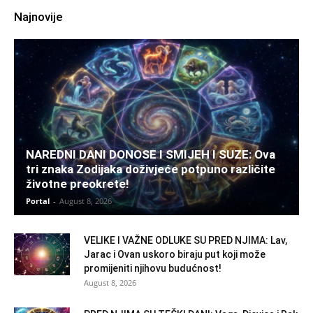
Najnovije
NAREDNI DANI DONOSE I SMIJEH I SUZE: Ova
tri znaka Zodijaka doživjeće potpuno različite
životne preokrete!
Portal
-
August 8, 2026
VELIKE I VAŽNE ODLUKE SU PRED NJIMA: Lav,
Jarac i Ovan uskoro biraju put koji može
promijeniti njihovu budućnost!
August 8, 2026