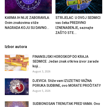
KARMA IH NIJE ZABORAVILA:
STRIJELAC: U OVOJ SEDMICI
Ovim znakovima stiže
vas čeka PREDIVNO
NAGRADA KOJU SU DAVNO...
IZNENAĐENJE, saznajte
ZAŠTO STE...
Izbor autora
FINANSIJSKI HOROSKOP DO KRAJA
SEDMICE: Jedan znak otkriva izvor zarade
koji...
August 3, 2026
DJEVICA: Stiže vam IZUZETNO VAŽNA
PORUKA SUDBINE, ovo MORATE PROČITATI!
August 5, 2026
SUDBONOSAN TRENUTAK PRED VAMA: Ono