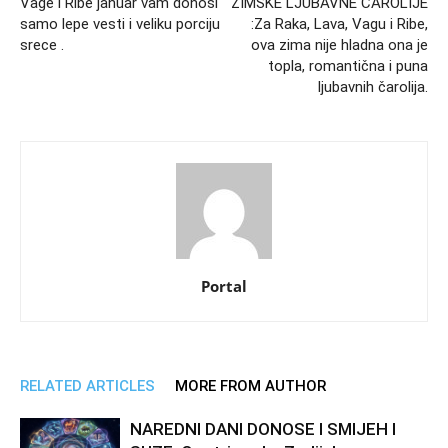
Vage i Ribe januar vam donosi
ZIMSKE LJUBAVNE ČAROLIJE
samo lepe vesti i veliku porciju
:Za Raka, Lava, Vagu i Ribe,
srece .
ova zima nije hladna ona je
topla, romantična i puna
ljubavnih čarolija.
Portal
RELATED ARTICLES
MORE FROM AUTHOR
NAREDNI DANI DONOSE I SMIJEH I