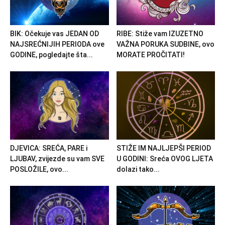
BIK: Očekuje vas JEDAN OD
RIBE: Stiže vam IZUZETNO
NAJSREĆNIJIH PERIODA ove
VAŽNA PORUKA SUDBINE, ovo
GODINE, pogledajte šta...
MORATE PROČITATI!
DJEVICA: SREĆA, PARE i
STIŽE IM NAJLJEPŠI PERIOD
LJUBAV, zvijezde su vam SVE
U GODINI: Sreća OVOG LJETA
POSLOŽILE, ovo...
dolazi tako...