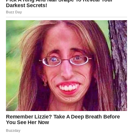
koja poštuje vašu snagu, ali i razume vašu tišinu. Ovo je
ljubav bez igara, bez laži i bez nesigurnosti.
Posao i novac – vrhunac truda dolazi na
naplatu
Jarčevi u narednom periodu mogu očekivati
veliki
poslovni pomak
. Vaš trud, disciplina i strpljenje sada
dolaze do izražaja. Moguće je unapređenje, priznanje,
novi projekat ili finansijski dobitak koji vam daje osećaj
sigurnosti i stabilnosti.
Novac prestaje da bude stalna briga i postaje potvrda da
ste vredeli svakog uloženog napora. Ovo je period u
kojem Jarac konačno može da kaže: „Uspelo je.“
Najlepše od svega jeste to što Jarac uči da se raduje, da