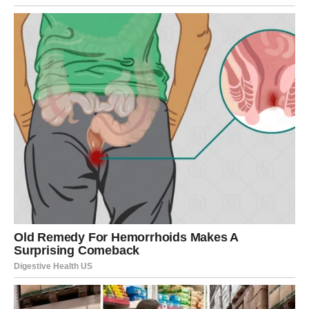
se opusti i da uživa u plodovima svog rada – bez osećaja
krivice.
VODOLIJA – OSLOBAĐANJE,
NOVI POČETAK I ŽIVOT PO
VAŠIM PRAVILIMA
Vodolija ulazi u jedan od najvažnijih perioda u skorijem
životu. Dugo ste osećali unutrašnji nemir, potrebu za
promenom i osećaj da ne pripadate tamo gde ste bili.
Naredni period donosi
oslobađanje
– od ljudi, situacija i
obrazaca koji su vas sputavali.
Promene koje donose slobodu
Za Vodoliju, život se menja nabolje kroz promene koje