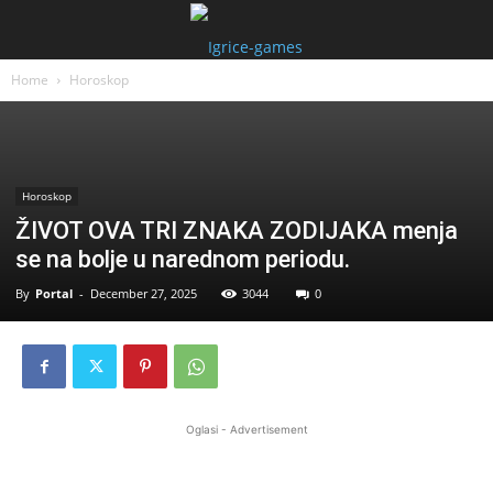
Home
Horoskop
Horoskop
ŽIVOT OVA TRI ZNAKA ZODIJAKA menja
se na bolje u narednom periodu.
By
Portal
-
December 27, 2025
3044
0
Oglasi - Advertisement