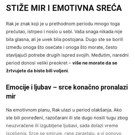
STIŽE MIR I EMOTIVNA SREĆA
Rak je znak koji je u prethodnom periodu mnogo toga
prećutao, istrpeo i nosio u sebi. Vaša snaga nikada nije
bila glasna, ali je uvek bila postojana. Dugo ste se borili
između onoga što osećate i onoga što morate, često
stavljajući potrebe drugih ispred svojih. Međutim, naredni
period donosi veliki preokret –
više ne morate da se
žrtvujete da biste bili voljeni
.
Emocije i ljubav – srce konačno pronalazi
mir
Na emotivnom planu, Rak ulazi u period olakšanja. Ako
ste bili povređeni, razočarani ili ste dugo nosili tugu zbog
neuzvraćene ili izgubljene ljubavi, sada dolazi vreme
isceljenja. Srce se smiruje, rane zarastaju, a vi ponovo