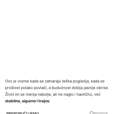
Ovo je vreme kada se zatvaraju teška poglavlja, kada se
prošlost polako povlači, a budućnost dobija jasnije obrise.
Život im se menja nabolje, ali ne naglo i haotično, već
stabilno, sigurno i trajno
.