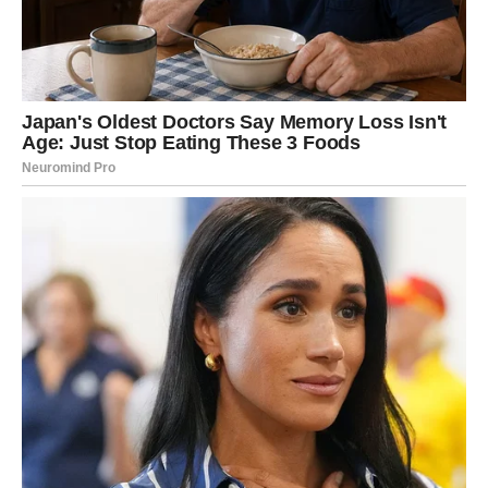
Nestaje stalni osećaj neizvesnosti i straha za sutra.
Moguće su dobre vesti vezane za posao, stabilizacija
prihoda ili pomoć koja dolazi u pravom trenutku. Nije
isključeno ni unapređenje ili nova prilika koja donosi veću
sigurnost.
Finansije se popravljaju, ali još važnije – vi prestajete da
se stalno brinete. To vam donosi unutrašnji mir koji vam
je bio najpotrebniji.
JARAC – NAGRADE ZA
STRPLJENJE, RAD I
IZDRŽLJIVOST
Jarac je znak koji je izdržao mnogo više nego što je
pokazao. Vi ste navikli da ćutite, da nosite teret