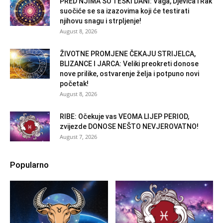
PRED NJIMA SU TEŠKI DANI: Vaga, Djevica i Rak
suočiće se sa izazovima koji će testirati
njihovu snagu i strpljenje!
August 8, 2026
ŽIVOTNE PROMJENE ČEKAJU STRIJELCA,
BLIZANCE I JARCA: Veliki preokreti donose
nove prilike, ostvarenje želja i potpuno novi
početak!
August 8, 2026
RIBE: Očekuje vas VEOMA LIJEP PERIOD,
zvijezde DONOSE NEŠTO NEVJEROVATNO!
August 7, 2026
Popularno