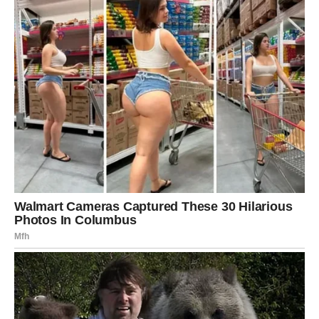
vam vraćaju slobodu i autentičnost. Počinjete da živite u
skladu sa sobom, bez potrebe da se prilagođavate
drugima. Donosite odluke koje su ranije delovale rizično,
ali sada osećate da su ispravne.
Na emotivnom planu, Vodolija ulazi u fazu jasnoće. Ako
ste u vezi koja vas guši, dolazi do promene – ili se odnos
popravlja ili se vi oslobađate. Slobodne Vodolije mogu
upoznati osobu koja poštuje njihovu individualnost i ne
pokušava da ih menja. Ovo je ljubav koja daje prostor, a
ne oduzima slobodu.
Posao, ideje i finansije – vreme novih
mogućnosti
Na poslovnom planu, Vodolije očekuju
nove ideje i prilike
.