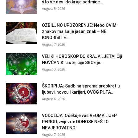
što se desi do kraja sedmice...
August 5, 2026
OZBILJNO UPOZORENJE: Nebo OVIM
znakovima šalje jasan znak – NE
IGNORIŠITE...
August 7, 2026
VELIKI HOROSKOP DO KRAJA LJETA: Čiji
NOVČANIK raste, čije SRCE je...
August 3, 2026
ŠKORPIJA: Sudbina sprema preokret u
ljubavi, novcu i karijeri, OVOG PUTA...
August 6, 2026
VODOLIJA: Očekuje vas VEOMA LIJEP
PERIOD, zvijezde DONOSE NEŠTO
NEVJEROVATNO!
August 7, 2026