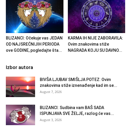
BLIZANCI: Očekuje vas JEDAN
KARMA IH NIJE ZABORAVILA:
OD NAJSREĆNIJIH PERIODA
Ovim znakovima stiže
ove GODINE, pogledajte šta...
NAGRADA KOJU SU DAVNO...
Izbor autora
BIVŠA LJUBAV SMIŠLJA POTEZ: Ovim
znakovima stiže iznenađenje kad im se...
August 7, 2026
BLIZANCI: Sudbina vam BAŠ SADA
ISPUNJAVA SVE ŽELJE, razlog će vas...
August 3, 2026