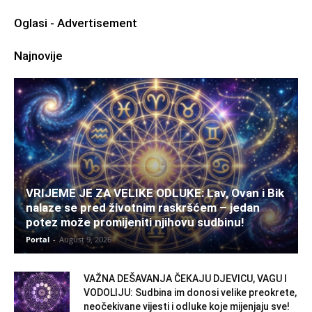
Oglasi - Advertisement
Najnovije
VRIJEME JE ZA VELIKE ODLUKE: Lav, Ovan i Bik
nalaze se pred životnim raskršćem – jedan
potez može promijeniti njihovu sudbinu!
Portal
-
August 9, 2026
VAŽNA DEŠAVANJA ČEKAJU DJEVICU, VAGU I
VODOLIJU: Sudbina im donosi velike preokrete,
neočekivane vijesti i odluke koje mijenjaju sve!