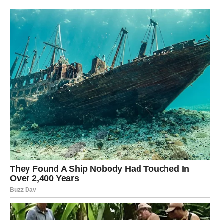
Posao i novac – nagrada za trud i veru
Na poslovnom planu, Ribe u januaru dobijaju
potvrdu da
se isplatilo verovati u sebe
. Ideje koje ste imali, projekti
koje ste započeli ili trud koji ste ulagali bez priznanja –
sada počinju da daju rezultate. Moguća je pohvala,
napredovanje ili prilika koja vam otvara nova vrata.
Finansijski, januar donosi prijatna iznenađenja. Novac
dolazi neočekivano, ali zasluženo. Ribe osećaju veću
sigurnost i manje straha za budućnost. Ovo vam
omogućava da se opustite i uživate u malim stvarima, što
vam je posebno važno.
Duhovni mir i osećaj ispunjenosti