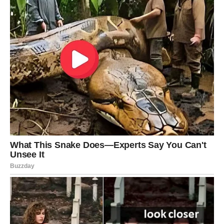
Najlepši dar januara za Ribe jeste
unutrašnja sreća
.
Osećate zahvalnost, spokoj i radost bez posebnog
razloga. Intuicija vam je izuzetno jaka i vodi vas pravim
putem. Sve više verujete svojim osećajima i prestajete da
sumnjate u sebe.
Ovo je mesec u kojem Ribe shvataju da ne moraju da se
žrtvuju kako bi bile voljene. Ljubav, poštovanje i sreća
dolaze onda kada ste svoji.