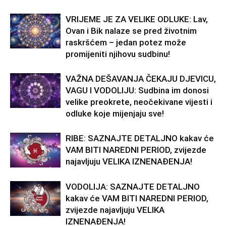
VRIJEME JE ZA VELIKE ODLUKE: Lav,
Ovan i Bik nalaze se pred životnim
raskršćem – jedan potez može
promijeniti njihovu sudbinu!
VAŽNA DEŠAVANJA ČEKAJU DJEVICU,
VAGU I VODOLIJU: Sudbina im donosi
velike preokrete, neočekivane vijesti i
odluke koje mijenjaju sve!
RIBE: SAZNAJTE DETALJNO kakav će
VAM BITI NAREDNI PERIOD, zvijezde
najavljuju VELIKA IZNENAĐENJA!
VODOLIJA: SAZNAJTE DETALJNO
kakav će VAM BITI NAREDNI PERIOD,
zvijezde najavljuju VELIKA
IZNENAĐENJA!