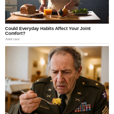
Na poslovnom planu, januar vam donosi
olakšanje i
potvrdu da ste na pravom putu
. Ako ste se mučili sa
neizvesnošću, čekali odgovor ili se pitali da li je vaš trud
uzaludan – sada dobijate znak da nije. Moguće su dobre
vesti vezane za posao, novi dogovor, ugovor ili ponuda
koja vam vraća motivaciju.
Finansijski, januar donosi stabilnost, ali i mogućnost
dodatnog priliva novca
. Nije isključeno da dobijete
novac koji ste čekali ili koji niste ni planirali. Najvažnije je
to što više ne osećate konstantni stres – novac prestaje
da bude izvor brige i postaje sredstvo sigurnosti.
Unutrašnja snaga i lični rast
Vage u januaru jačaju iznutra. Počinjete jasnije da
postavljate granice, da govorite „ne“ bez straha i da birate
ono što vam donosi mir. Shvatate da niste dužni svima, ali