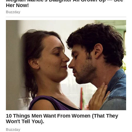
Na emotivnom planu, Ribe doživljavaju jedno od najlepših
razdoblja. Ako ste prošli kroz razočaranja, izdaje ili
emotivne gubitke, januar donosi
iscjeljenje
. Bol se
povlači, a vi ponovo osećate radost, nežnost i veru u
ljubav.
Slobodne Ribe mogu upoznati osobu koja im deluje
poznato, gotovo kao da ste se već sreli u nekom drugom
životu. Ovaj odnos se razvija polako, ali sa snažnim
emocijama i osećajem sigurnosti. Nema pritiska, nema
sumnje – samo prirodan tok.
Ribe koje su u vezi osećaju više bliskosti i razumevanja.
Partner pokazuje podršku, toplinu i želju da gradi
zajedničku budućnost. Ovo je mesec u kojem ljubav
postaje sigurno utočište, a ne izvor straha.