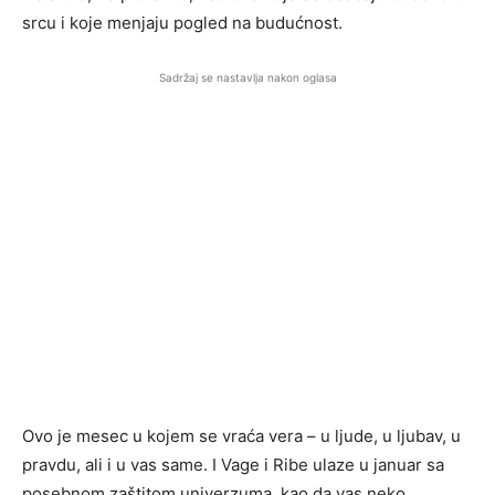
srcu i koje menjaju pogled na budućnost.
Sadržaj se nastavlja nakon oglasa
Ovo je mesec u kojem se vraća vera – u ljude, u ljubav, u
pravdu, ali i u vas same. I Vage i Ribe ulaze u januar sa
posebnom zaštitom univerzuma, kao da vas neko