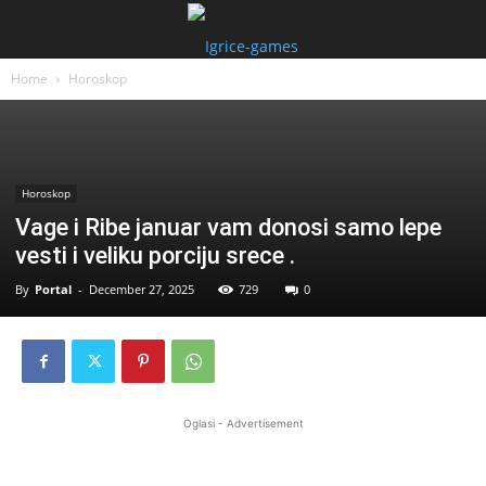
Home
Horoskop
Horoskop
Vage i Ribe januar vam donosi samo lepe
vesti i veliku porciju srece .
By
Portal
-
December 27, 2025
729
0
Oglasi - Advertisement