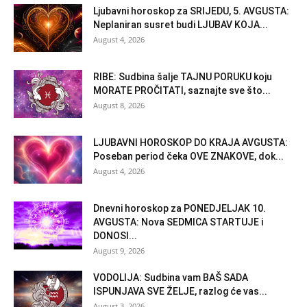
Ljubavni horoskop za SRIJEDU, 5. AVGUSTA:
Neplaniran susret budi LJUBAV KOJA...
August 4, 2026
RIBE: Sudbina šalje TAJNU PORUKU koju
MORATE PROČITATI, saznajte sve što...
August 8, 2026
LJUBAVNI HOROSKOP DO KRAJA AVGUSTA:
Poseban period čeka OVE ZNAKOVE, dok...
August 4, 2026
Dnevni horoskop za PONEDJELJAK 10.
AVGUSTA: Nova SEDMICA STARTUJE i
DONOSI...
August 9, 2026
VODOLIJA: Sudbina vam BAŠ SADA
ISPUNJAVA SVE ŽELJE, razlog će vas...
August 3, 2026