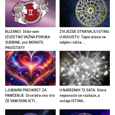
BLIZANCI: Stiže vam
ZVIJEZDE OTKRIVAJU ISTINU
IZUZETNO VAŽNA PORUKA
U AVGUSTU: Tajne izlaze na
SUDBINE, ovo MORATE
vidjelo i ništa...
PROČITATI!
LJUBAVNI PREOKRET ZA
U NAREDNIH 72 SATA: Stare
PAMĆENJE: Srce bira ono što
nejasnoće se razilaze, a
ĆE VAM DONIJETI...
ostaje ISTINA...