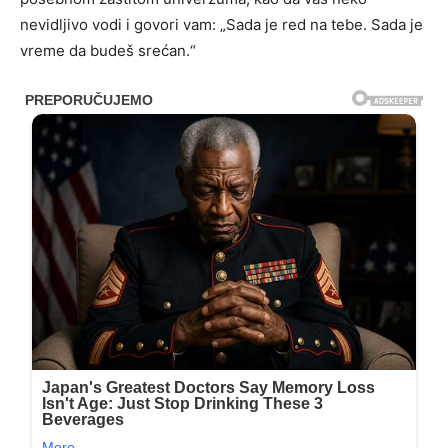
nevidljivo vodi i govori vam: „Sada je red na tebe. Sada je
vreme da budeš srećan.“