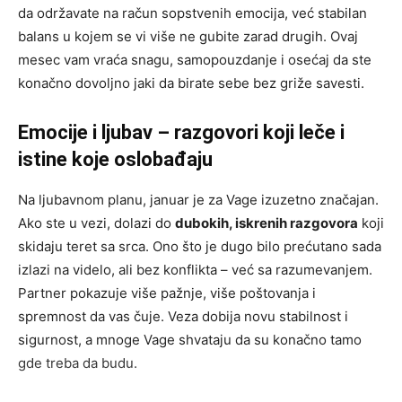
da održavate na račun sopstvenih emocija, već stabilan
balans u kojem se vi više ne gubite zarad drugih. Ovaj
mesec vam vraća snagu, samopouzdanje i osećaj da ste
konačno dovoljno jaki da birate sebe bez griže savesti.
Emocije i ljubav – razgovori koji leče i
istine koje oslobađaju
Na ljubavnom planu, januar je za Vage izuzetno značajan.
Ako ste u vezi, dolazi do
dubokih, iskrenih razgovora
koji
skidaju teret sa srca. Ono što je dugo bilo prećutano sada
izlazi na videlo, ali bez konflikta – već sa razumevanjem.
Partner pokazuje više pažnje, više poštovanja i
spremnost da vas čuje. Veza dobija novu stabilnost i
sigurnost, a mnoge Vage shvataju da su konačno tamo
gde treba da budu.