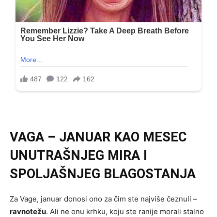
VAGA – JANUAR KAO MESEC
UNUTRAŠNJEG MIRA I
SPOLJAŠNJEG BLAGOSTANJA
Za Vage, januar donosi ono za čim ste najviše čeznuli –
ravnotežu
. Ali ne onu krhku, koju ste ranije morali stalno