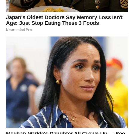
da ste dužni sebi. Ovo je mesec u kojem se vaša energija
menja – postajete smireniji, ali i odlučniji.
RIBE – JANUAR KAO MESEC
ČUDA, BLAGOSLOVA I
ISPUNJENIH ŽELJA
Za Ribe, januar je pravi
dar sudbine
. Ovo je period u
kojem se magija dešava tiho, ali snažno. Sve ono što ste
u sebi nosili, o čemu ste sanjali, a niste smeli glasno da
kažete – sada dolazi bliže ostvarenju. Ribe ulaze u januar
sa otvorenim srcem, a univerzum to prepoznaje i
nagrađuje.
Ljubav – lečenje srca i nova radost