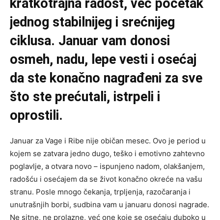
kratkotrajna radost, već početak
jednog stabilnijeg i srećnijeg
ciklusa. Januar vam donosi
osmeh, nadu, lepe vesti i osećaj
da ste konačno nagrađeni za sve
što ste prećutali, istrpeli i
oprostili.
Januar za Vage i Ribe nije običan mesec. Ovo je period u
kojem se zatvara jedno dugo, teško i emotivno zahtevno
poglavlje, a otvara novo – ispunjeno nadom, olakšanjem,
radošću i osećajem da se život konačno okreće na vašu
stranu. Posle mnogo čekanja, trpljenja, razočaranja i
unutrašnjih borbi, sudbina vam u januaru donosi nagrade.
Ne sitne, ne prolazne, već one koje se osećaju duboko u