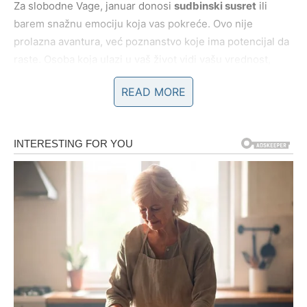
Za slobodne Vage, januar donosi
sudbinski susret
ili
barem snažnu emociju koja vas pokreće. Ovo nije
prolazna avantura, već poznanstvo koje ima potencijal da
raste. Osoba koja ulazi u vaš život vidi vašu vrednost,
vašu lepotu i vašu dubinu – bez potrebe da se
READ MORE
dokazujete. Osećaj lakoće, smeha i spontanosti biće znak
da je sudbina umešala prste.
Posebno je važno istaći da se u januaru mnoge Vage
oslobađaju prošlih emotivnih rana
. Prestanete da se
pitate „šta bi bilo kad bi bilo“ i konačno prihvatate da je
sve što se desilo imalo svoju svrhu. To donosi ogromno
olakšanje i mir.
Posao i finansije – stabilnost i dobre
vesti