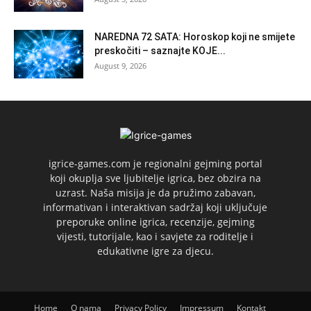
NAREDNA 72 SATA: Horoskop koji ne smijete
preskočiti – saznajte KOJE...
August 9, 2026
igrice-games.com je regionalni gejming portal
koji okuplja sve ljubitelje igrica, bez obzira na
uzrast. Naša misija je da pružimo zabavan,
informativan i interaktivan sadržaj koji uključuje
preporuke online igrica, recenzije, gejming
vijesti, tutorijale, kao i savjete za roditelje i
edukativne igre za djecu.
Home
O nama
Privacy Policy
Impressum
Kontakt