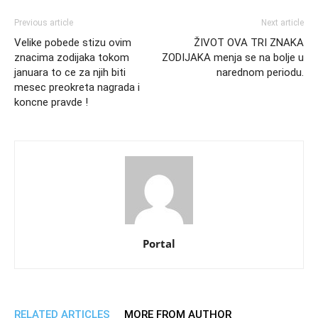
Previous article
Next article
Velike pobede stizu ovim
ŽIVOT OVA TRI ZNAKA
znacima zodijaka tokom
ZODIJAKA menja se na bolje u
januara to ce za njih biti
narednom periodu.
mesec preokreta nagrada i
koncne pravde !
Portal
RELATED ARTICLES
MORE FROM AUTHOR