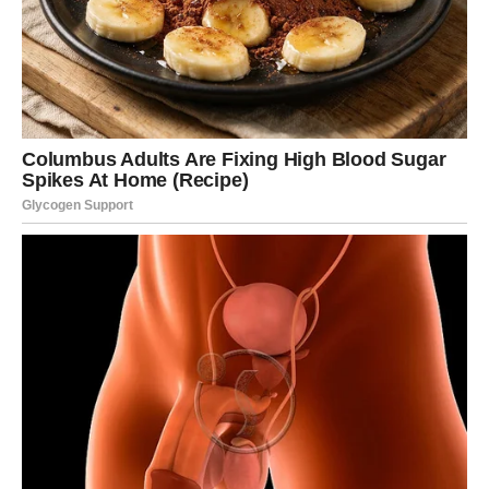
Najposebnije žene nisu hladne.
Ali nisu ni slabe.
One znaju kada treba zagrliti, a kada otići.
Znaju da vole, ali i da zaštite svoje srce.
Ta kombinacija nježnosti i snage muškarcu ostaje
urezana.
6. Imaju svoje snove i život
Muškarci dugo pamte žene koje nisu živjele samo za
ljubav.
Žena koja ima svoje ciljeve, planove, interesovanja i
snove djeluje posebno i moćno.
Takva žena inspiriše muškarca da i sam postane bolji.