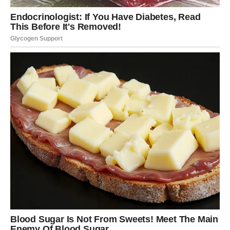
One vole iskreno i jasno.
A muškarac tek kasnije shvati koliko je rijetka osoba koja
nije pokušavala da ga mijenja ili kontroliše.
9. Ostavljaju osjećaj mira
Neke žene donesu haos.
A neke mir.
Muškarac nikada ne zaboravlja ženu pored koje je mogao
biti ono što jeste.
Ženu pored koje nije morao glumiti snagu, savršenstvo ili
hladnoću.