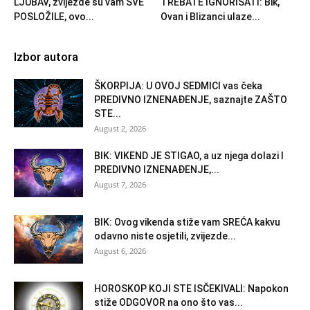
LJUBAV, zvijezde su vam SVE
TREBATE IGNORISATI: Bik,
POSLOŽILE, ovo...
Ovan i Blizanci ulaze...
Izbor autora
ŠKORPIJA: U OVOJ SEDMICI vas čeka
PREDIVNO IZNENAĐENJE, saznajte ZAŠTO
STE...
August 2, 2026
BIK: VIKEND JE STIGAO, a uz njega dolazi I
PREDIVNO IZNENAĐENJE,...
August 7, 2026
BIK: Ovog vikenda stiže vam SREĆA kakvu
odavno niste osjetili, zvijezde...
August 6, 2026
HOROSKOP KOJI STE ISČEKIVALI: Napokon
stiže ODGOVOR na ono što vas...