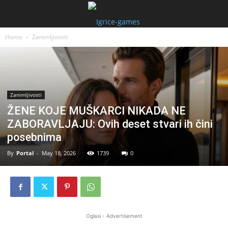
Home
Zanimljivosti
Zanimljivosti
ŽENE KOJE MUŠKARCI NIKADA NE
ZABORAVLJAJU: Ovih deset stvari ih čini
posebnima
By
Portal
-
May 18, 2026
1739
0
Oglasi - Advertisement