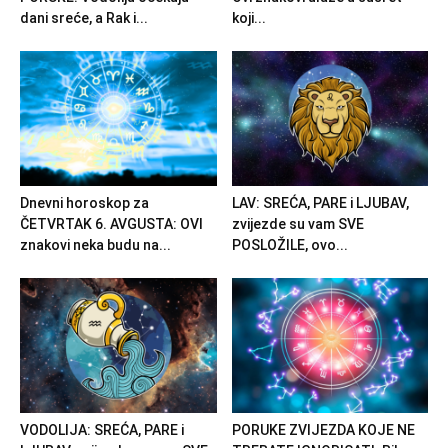
dani sreće, a Rak i...
koji...
Dnevni horoskop za
LAV: SREĆA, PARE i LJUBAV,
ČETVRTAK 6. AVGUSTA: OVI
zvijezde su vam SVE
znakovi neka budu na...
POSLOŽILE, ovo...
VODOLIJA: SREĆA, PARE i
PORUKE ZVIJEZDA KOJE NE