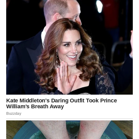
Istina je da muškarci možda zaborave mnoge riječi,
poklone ili trenutke…
Ali nikada ne zaborave ženu zbog koje su se osjećali
posebno, mirno i istinski voljeno.
Jer žena koja ima dušu, dostojanstvo i iskreno srce ne
prolazi kroz nečiji život tiho.
Ona ostavlja trag koji vrijeme ne briše.