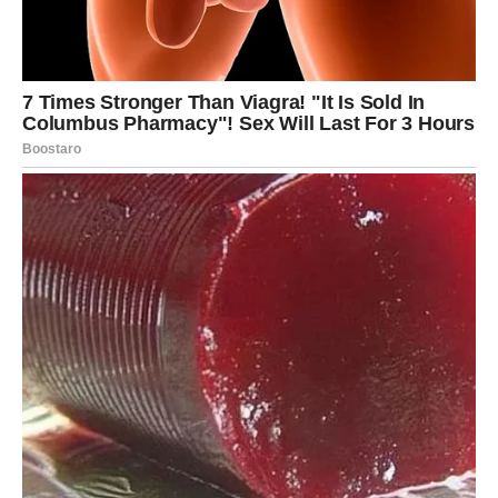
7. Ne pokušavaju da budu kao sve
druge
Žena koja ostaje u muškarčevoj glavi ne kopira druge
žene.
Ona je svoja.
Ima svoj način smijanja, pričanja, oblačenja i razmišljanja.
Baš ta autentičnost postaje nešto što muškarac kasnije
traži u svakoj drugoj – ali rijetko pronađe.
8. Znaju da vole bez manipulacije
Žene koje ostaju nezaboravne ne igraju igrice.
Ne kažnjavaju tišinom, ljubomorom ili manipulacijom.