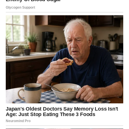
10. Odu kada osjete da nisu
voljene kako zaslužuju
Možda najvažnija stvar od svih.
Žene koje ostanu u muškarčevoj glavi znaju kada treba
otići.
Ne ostaju tamo gdje su ponižene, zapostavljene ili
nedovoljno voljene.
I upravo tada muškarac često shvati šta je izgubio.