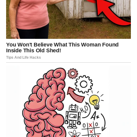
Vrijeme velikog uspjeha tek počinje
Pred vama su veoma uspješni trenuci.
DJEVICA
Pred vama je dan tokom kojeg trebate više vjerovati
svojoj intuiciji.
Jedna osoba možda skriva nešto važno od vas.
Istina uskoro izlazi na vidjelo
Pred vama su veoma posebni trenuci.