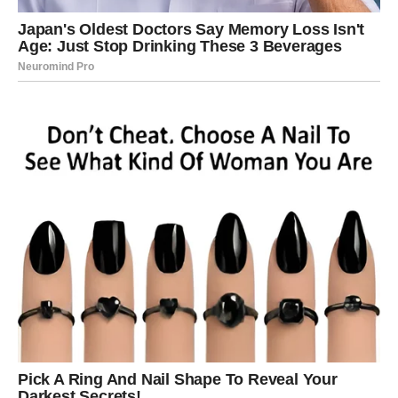
Pred vama su trenuci koje ćete dugo pamtiti.
ŠKORPIJA
Pred vama je finansijski preokret ili veoma važna
poslovna vijest.
Nemojte donositi odluke na brzinu jer vam strpljenje sada
donosi uspjeh.
Sudbina vam otvara vrata obilja
Pred vama su veoma snažni trenuci.
STRIJELAC
Nova energija donosi vam spontane događaje i mnogo