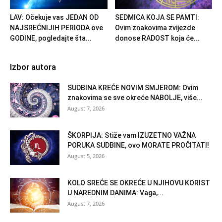
LAV: Očekuje vas JEDAN OD
SEDMICA KOJA SE PAMTI:
NAJSREĆNIJIH PERIODA ove
Ovim znakovima zvijezde
GODINE, pogledajte šta...
donose RADOST koja će...
Izbor autora
SUDBINA KREĆE NOVIM SMJEROM: Ovim
znakovima se sve okreće NABOLJE, više...
August 7, 2026
ŠKORPIJA: Stiže vam IZUZETNO VAŽNA
PORUKA SUDBINE, ovo MORATE PROČITATI!
August 5, 2026
KOLO SREĆE SE OKREĆE U NJIHOVU KORIST
U NAREDNIM DANIMA: Vaga,...
August 7, 2026