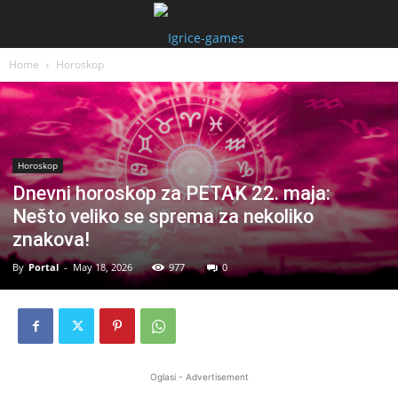
Home
Horoskop
Horoskop
Dnevni horoskop za PETAK 22. maja:
Nešto veliko se sprema za nekoliko
znakova!
By
Portal
-
May 18, 2026
977
0
Oglasi - Advertisement