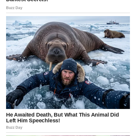
pozitivnih emocija.
Jedna osoba vraća vam optimizam i dobro raspoloženje.
Sreća vam dolazi neočekivano
Pred vama su veoma lijepi trenuci.
JARAC
Jarčevi konačno ulaze u stabilniji i mirniji period.
Na poslovnom i emotivnom planu dolazi osjećaj
sigurnosti i olakšanja.
Duša vam konačno odmara