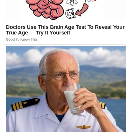
VAGA
Zvijezde vam donose veoma romantičan i emotivan dan.
Ako ste slobodni, moguć je susret koji odmah djeluje
posebno i sudbinski.
Ljubav vam mijenja raspoloženje