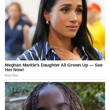
Poslije mnogo tuge dolazi osjećaj mira, ljubavi i
sigurnosti.
Srce konačno pronalazi spokoj
Pred vama su trenuci puni topline i sreće.
Dnevni horoskop za petak 22. maja donosi mnogim
znakovima Zodijaka velike promjene i lijepe vijesti, ali
posebno će blistati Rakovi, Lavovi i Vodolije kojima
zvijezde šalju sreću, uspjeh i događaje koji bi mogli
potpuno promijeniti njihov život.
Ovo je dan tokom kojeg univerzum pokazuje da samo
jedan trenutak može otvoriti vrata potpuno nove i sretnije
budućnosti.