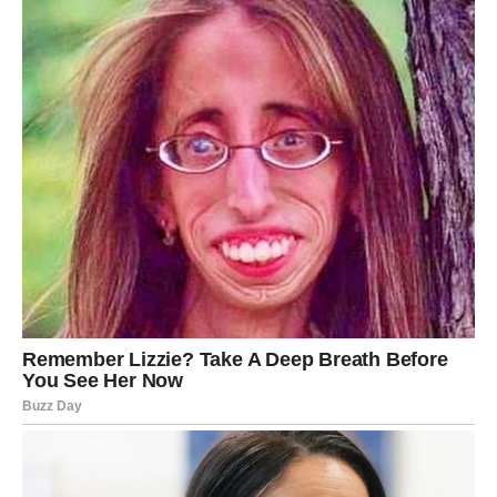
Pred vama su veoma važni trenuci sreće.
VODOLIJA
Zvijezde vam donose neočekivanu vijest koja bi vam
mogla potpuno promijeniti budućnost.
Jedna prilika sada otvara vrata uspjeha i novih početaka.
Veliko iznenađenje ulazi u vaš život
Pred vama su veoma posebni trenuci.
RIBE
Ribe ulaze u veoma emotivan i nježan dan.