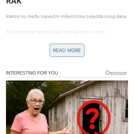
RAK
Rakovi su među najvećim miljenicima zvijezda ovog dana.
Poslije mnogo briga dolazi osjećaj mira, sreće i
emotivnog zadovoljstva.
READ MORE
Velika sreća ulazi u vaš život
Pred vama su veoma nježni i sretni trenuci.
LAV
Lavovima dolazi velika poslovna ili finansijska prilika.
Sve ono što ste dugo čekali sada konačno dolazi na svoje
mjesto.