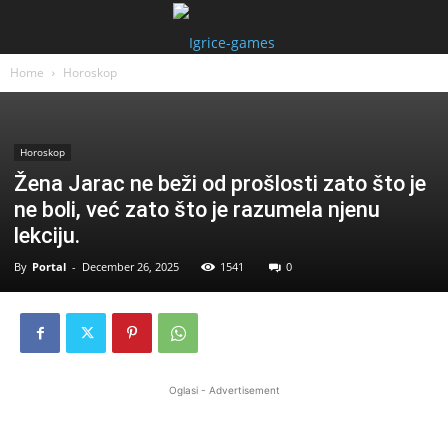
Home
Horoskop
Horoskop
Žena Jarac ne beži od prošlosti zato što je
ne boli, već zato što je razumela njenu
lekciju.
By
Portal
-
December 26, 2025
1541
0
Oglasi - Advertisement