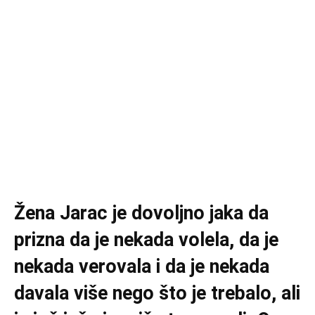
Žena Jarac je dovoljno jaka da
prizna da je nekada volela, da je
nekada verovala i da je nekada
davala više nego što je trebalo, ali