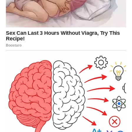
5. Ljubav žene Jarca: zrela, mirna i
bez dokazivanja
U ljubavi, žena Jarac više ne juri, ne moli i ne dokazuje
svoju vrednost. Ona voli duboko, ali samo onda kada je
sigurna da je poštovana. Prošle ljubavi su je naučile da
emocija bez stabilnosti nije ljubav, već iscrpljivanje. Zato
se ne okreće za bivšim partnerima, starim porukama ili
„šta bi bilo kad bi bilo“ pitanjima. Njena ljubav danas traži
mir, sigurnost i doslednost. Ako toga nema – ona mirno
ide dalje, jer zna da prava ljubav nikada ne traži da se
izgubiš da bi opstala.
6. Dostojanstvo kao lični potpis
Žena Jarac nosi dostojanstvo kao lični potpis. Ono se vidi
u načinu na koji odlazi, u načinu na koji ćuti, u načinu na