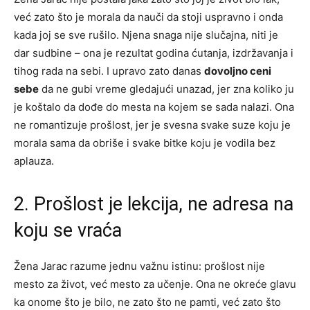
već zato što je morala da nauči da stoji uspravno i onda
kada joj se sve rušilo. Njena snaga nije slučajna, niti je
dar sudbine – ona je rezultat godina ćutanja, izdržavanja i
tihog rada na sebi. I upravo zato danas
dovoljno ceni
sebe
da ne gubi vreme gledajući unazad, jer zna koliko ju
je koštalo da dođe do mesta na kojem se sada nalazi. Ona
ne romantizuje prošlost, jer je svesna svake suze koju je
morala sama da obriše i svake bitke koju je vodila bez
aplauza.
2. Prošlost je lekcija, ne adresa na
koju se vraća
Žena Jarac razume jednu važnu istinu: prošlost nije
mesto za život, već mesto za učenje. Ona ne okreće glavu
ka onome što je bilo, ne zato što ne pamti, već zato što