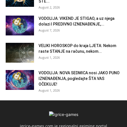
STE...
August 2, 2026
VODOLIJA: VIKEND JE STIGAO, a uz njega
dolazi I PREDIVNO IZNENAĐENJE,...
August 7, 2026
VELIKI HOROSKOP do kraja LJETA: Nekom
raste STANJE na računu, nekom...
August 1, 2026
VODOLIJA: NOVA SEDMICA nosi JAKO PUNO
IZNENAĐENJA, pogledajte ŠTA VAS
OČEKUJE!
August 1, 2026
igrice-games.com je regionalni gejming portal