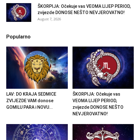
ŠKORPIJA: Očekuje vas VEOMA LIJEP PERIOD,
zvijezde DONOSE NEŠTO NEVJEROVATNO!
August 7, 2026
Popularno
LAV: DO KRAJA SEDMICE
ŠKORPIJA: Očekuje vas
ZVIJEZDE VAM donose
VEOMA LIJEP PERIOD,
GOMILU PARA i NOVU...
zvijezde DONOSE NEŠTO
NEVJEROVATNO!