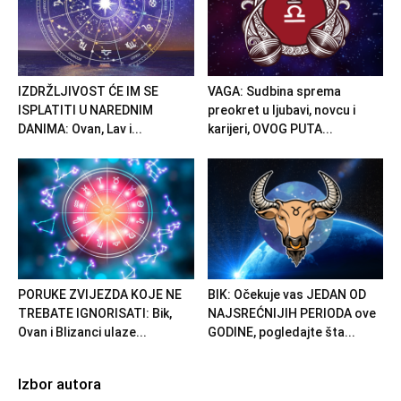
IZDRŽLJIVOST ĆE IM SE
VAGA: Sudbina sprema
ISPLATITI U NAREDNIM
preokret u ljubavi, novcu i
DANIMA: Ovan, Lav i...
karijeri, OVOG PUTA...
PORUKE ZVIJEZDA KOJE NE
BIK: Očekuje vas JEDAN OD
TREBATE IGNORISATI: Bik,
NAJSREĆNIJIH PERIODA ove
Ovan i Blizanci ulaze...
GODINE, pogledajte šta...
Izbor autora