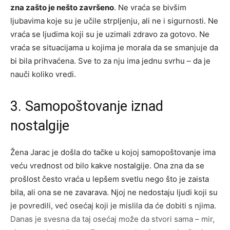
zna zašto je nešto završeno
. Ne vraća se bivšim
ljubavima koje su je učile strpljenju, ali ne i sigurnosti. Ne
vraća se ljudima koji su je uzimali zdravo za gotovo. Ne
vraća se situacijama u kojima je morala da se smanjuje da
bi bila prihvaćena. Sve to za nju ima jednu svrhu – da je
nauči koliko vredi.
3. Samopoštovanje iznad
nostalgije
Žena Jarac je došla do tačke u kojoj samopoštovanje ima
veću vrednost od bilo kakve nostalgije. Ona zna da se
prošlost često vraća u lepšem svetlu nego što je zaista
bila, ali ona se ne zavarava. Njoj ne nedostaju ljudi koji su
je povredili, već osećaj koji je mislila da će dobiti s njima.
Danas je svesna da taj osećaj može da stvori sama – mir,