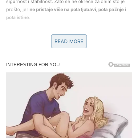
sigurnost i stabilnost. Zato se ne okreće za onim što je
prošlo, jer
ne pristaje više na pola ljubavi, pola pažnje i
pola istine
.
4. Tišina žene Jarca nije slabost,
READ MORE
već granica
Kada žena Jarac ćuti, to ne znači da nema šta da kaže.
Naprotiv – to znači da je rekla sve što je bilo potrebno, ali
ne rečima, već postupcima. Ona ne objašnjava zašto je
otišla, ne pravda svoje odluke i ne traži razumevanje od
onih koji je nisu slušali dok je govorila. Njena tišina je
jasna granica. I upravo ta granica je dokaz koliko danas
ceni sebe. Ne okreće se nazad jer zna da se neke priče
završavaju bez objašnjenja – i da je to u redu.