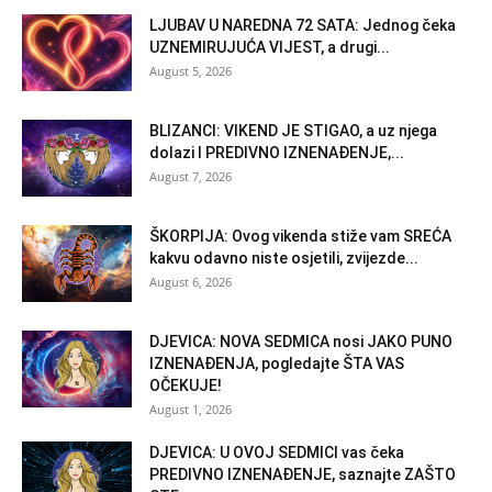
LJUBAV U NAREDNA 72 SATA: Jednog čeka
UZNEMIRUJUĆA VIJEST, a drugi...
August 5, 2026
BLIZANCI: VIKEND JE STIGAO, a uz njega
dolazi I PREDIVNO IZNENAĐENJE,...
August 7, 2026
ŠKORPIJA: Ovog vikenda stiže vam SREĆA
kakvu odavno niste osjetili, zvijezde...
August 6, 2026
DJEVICA: NOVA SEDMICA nosi JAKO PUNO
IZNENAĐENJA, pogledajte ŠTA VAS
OČEKUJE!
August 1, 2026
DJEVICA: U OVOJ SEDMICI vas čeka
PREDIVNO IZNENAĐENJE, saznajte ZAŠTO