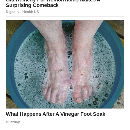
već platila cenu. Njena energija je usmerena napred – ka
stabilnosti, ka miru, ka životu u kojem ne mora da se
dokazuje. Ona je dokaz da prava snaga ne dolazi iz borbe,
već iz odluke da sebe staviš na prvo mesto.