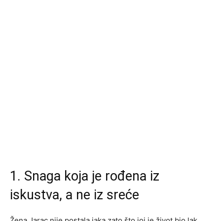
1. Snaga koja je rođena iz
iskustva, a ne iz sreće
Žena Jarac nije postala jaka zato što joj je život bio lak,