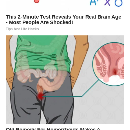
koji nastavlja dalje bez potrebe da se osvrće. Ona ne
zatvara vrata iz besa, već iz jasnoće. Ne okreće se nazad
jer zna da je ono što dolazi vrednije od onoga što je
ostavila iza sebe. Njena snaga nije glasna, ali je
postojana. I upravo zato je niko ne može vratiti unazad –
jer ona ne ide napred iz inata, već iz samopoštovanja.
Beautiful young woman in lavender field and zodiac wheel illustration
7. Žena Jarac danas: mirna, svoja
i nepokolebljiva
Danas je žena Jarac žena koja zna ko je. Ona zna šta
zaslužuje i još bolje zna šta više ne prihvata. Ne okreće
se za prošlošću jer nema potrebe da se vraća tamo gde je