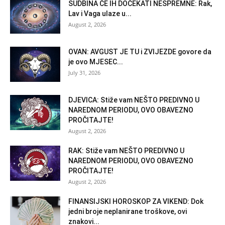
SUDBINA ĆE IH DOČEKATI NESPREMNE: Rak,
Lav i Vaga ulaze u...
August 2, 2026
OVAN: AVGUST JE TU i ZVIJEZDE govore da
je ovo MJESEC...
July 31, 2026
DJEVICA: Stiže vam NEŠTO PREDIVNO U
NAREDNOM PERIODU, OVO OBAVEZNO
PROČITAJTE!
August 2, 2026
RAK: Stiže vam NEŠTO PREDIVNO U
NAREDNOM PERIODU, OVO OBAVEZNO
PROČITAJTE!
August 2, 2026
FINANSIJSKI HOROSKOP ZA VIKEND: Dok
jedni broje neplanirane troškove, ovi
znakovi...