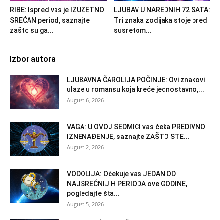
RIBE: Ispred vas je IZUZETNO
LJUBAV U NAREDNIH 72 SATA:
SREĆAN period, saznajte
Tri znaka zodijaka stoje pred
zašto su ga...
susretom...
Izbor autora
LJUBAVNA ČAROLIJA POČINJE: Ovi znakovi
ulaze u romansu koja kreće jednostavno,...
August 6, 2026
VAGA: U OVOJ SEDMICI vas čeka PREDIVNO
IZNENAĐENJE, saznajte ZAŠTO STE...
August 2, 2026
VODOLIJA: Očekuje vas JEDAN OD
NAJSREĆNIJIH PERIODA ove GODINE,
pogledajte šta...
August 5, 2026