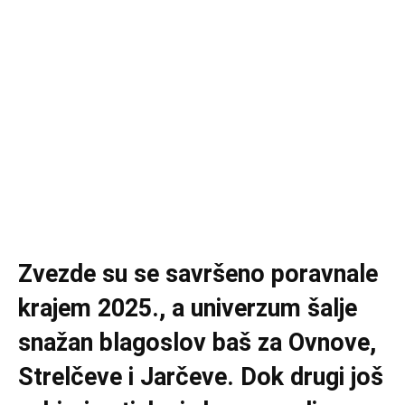
Zvezde su se savršeno poravnale
krajem 2025., a univerzum šalje
snažan blagoslov baš za Ovnove,
Strelčeve i Jarčeve. Dok drugi još