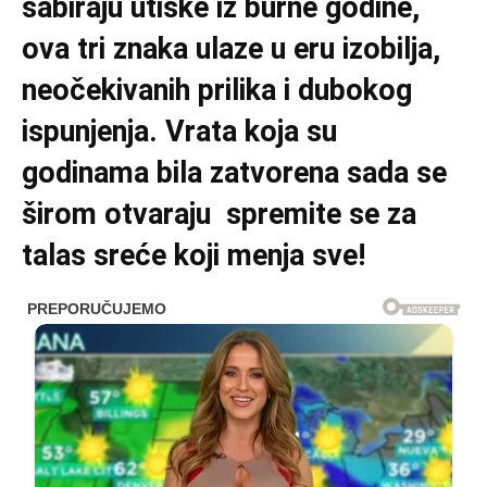
sabiraju utiske iz burne godine,
ova tri znaka ulaze u eru izobilja,
neočekivanih prilika i dubokog
ispunjenja. Vrata koja su
godinama bila zatvorena sada se
širom otvaraju spremite se za
talas sreće koji menja sve!