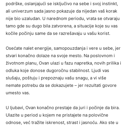
podrške, oslanjajući se isključivo na sebe i svoj instinkt,
ali univerzum sada jasno pokazuje da nijedan vaš korak
nije bio uzaludan. U narednom periodu, vrata se otvaraju
tamo gde su dugo bila zatvorena, a situacije koje su vas
kočile počinju same da se razrešavaju u vašu korist.
Osećate nalet energije, samopouzdanja i vere u sebe, jer
stvari konačno dolaze na svoje mesto. Na poslovnom i
životnom planu, Ovan ulazi u fazu napretka, novih prilika i
odluka koje donose dugoročnu stabilnost. Ljudi vas
slušaju, poštuju i prepoznaju vašu snagu, a vi više
nemate potrebu da se dokazujete – jer rezultati govore
umesto vas.
U ljubavi, Ovan konačno prestaje da juri i počinje da bira.
Ulazite u period u kojem ne pristajete na polovične
odnose, već tražite iskrenost, strast i jasnoću. Ako ste u