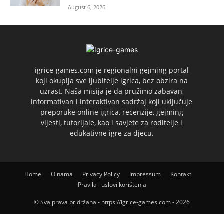
August 6, 2026
igrice-games.com je regionalni gejming portal
koji okuplja sve ljubitelje igrica, bez obzira na
uzrast. Naša misija je da pružimo zabavan,
informativan i interaktivan sadržaj koji uključuje
preporuke online igrica, recenzije, gejming
vijesti, tutorijale, kao i savjete za roditelje i
edukativne igre za djecu.
Home
O nama
Privacy Policy
Impressum
Kontakt
Pravila i uslovi korištenja
© Sva prava pridržana - https://igrice-games.com - 2026