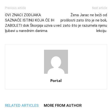
Previous article
Next article
OVI ZNACI ZODIJAKA
Žena Jarac ne beži od
SAZNAĆE ISTINU KOJA ĆE IH
prošlosti zato što je ne boli,
ZABOLETI dok Škorpija uziva u
već zato što je razumela njenu
ljubavi u narednim danima.
lekciju.
Portal
RELATED ARTICLES
MORE FROM AUTHOR