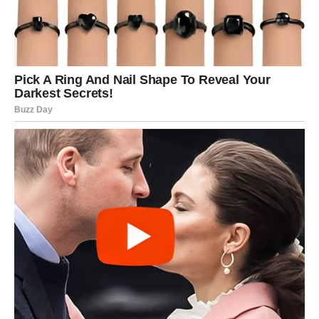
pustite prošlost i krenete napred lakšeg srca.
JARAC – posle tišine dolazi
priznanje i nagrada
Jarčevi ulaze u jedan od najvažnijih perioda, jer se
završava dug ciklus ćutanja, izdržavanja i nošenja tereta
bez mnogo reči. Toliko ste puta bili oslonac drugima, a
sebi ste retko dozvoljavali slabost. Univerzum je to
zapamtio. Sada dolazi vreme u kojem vam se
otvaraju
vrata raja kroz stabilnost, priznanje i osećaj da više ne
morate sve sami
.
Na poslovnom i materijalnom planu, Jarac ulazi u fazu
sigurnosti i napretka. Dolaze nagrade za trud, priznanja