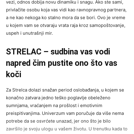
vezi, odnos dobija novu dinamiku i snagu. Ako ste sami,
privlačite osobu koja vas vidi kao ravnopravnog partnera,
a ne kao nekoga ko stalno mora da se bori. Ovo je vreme
u kojem vam se otvaraju vrata raja kroz samopoštovanje,
uspeh i unutrašnji mir.
STRELAC – sudbina vas vodi
napred čim pustite ono što vas
koči
Za Strelca dolazi snažan period oslobađanja, u kojem se
konačno zatvara jedno teško poglavlje obeleženo
sumnjama, vraćanjem na prošlost i emotivnim
preispitivanjima. Univerzum vam poručuje da više nema
potrebe da se osvrćete unazad, jer ono što je bilo
završilo je svoju ulogu u vašem životu. U trenutku kada to