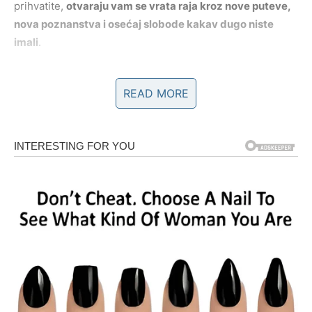
prihvatite,
otvaraju vam se vrata raja kroz nove puteve,
nova poznanstva i osećaj slobode kakav dugo niste
imali
.
U narednim danima, Strelac oseća olakšanje – kao da je
READ MORE
skinuo teret sa leđa. Misli se smiruju, srce se rasterećuje,
a vi konačno možete jasno da vidite budućnost. Na
poslovnom planu, dolaze nove prilike, prilike ili ideje koje
vam vraćaju motivaciju i veru u sebe. Sve ono što je
stagniralo, sada dobija pokret.
U ljubavi, Strelac uči važnu lekciju – prava ljubav ne guši
vašu slobodu, već je podržava. Ako ste u vezi, dolazi do
iskrenih razgovora i emotivnog rasterećenja. Ako ste
sami, pred vama je susret koji donosi radost, smeh i
osećaj da možete biti ono što jeste, bez maski. Ovo je
vreme u kojem sudbina nagrađuje vašu hrabrost da