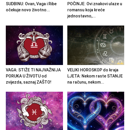
SUDBINU: Ovan, Vaga i Ribe
POČINJE: Ovi znakovi ulaze u
očekuje novo životno...
romansu koja kreće
jednostavno,...
VAGA: STIŽE TI NAJVAŽNIJA
VELIKI HOROSKOP do kraja
PORUKA U ŽIVOTU od
LJETA: Nekom raste STANJE
zvijezda, saznaj ZAŠTO!
na računu, nekom...