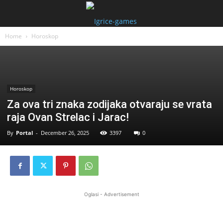
Home
Horoskop
Horoskop
Za ova tri znaka zodijaka otvaraju se vrata
raja Ovan Strelac i Jarac!
By
Portal
-
December 26, 2025
3397
0
Oglasi - Advertisement