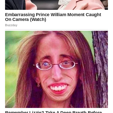
za rad i mogućnosti koje vam donose dugoročni mir. Sve
ono što ste gradili strpljivo i izdrzljivo sada počinje da
daje rezultate. Vi više ne morate da dokazujete svoju
vrednost – ona je konačno vidljiva.
U ljubavi, Jarac ulazi u period emotivne zrelosti i
stabilnosti. Ako ste u vezi, odnos se produbljuje i donosi
sigurnost kakvu ste priželjkivali. Ako ste sami, moguće je
poznanstvo sa osobom koja razume vašu tišinu, vašu
odgovornost i vašu dubinu. Ovo nije prolazna emocija,
već odnos koji ima potencijal da traje.
Jarac sada uči da snaga nije samo u izdržavanju, već i u
dozvoli sebi da primi. Vrata raja vam se otvaraju onda
kada prestanete da sumnjate da li ih zaslužujete – jer ste
ih odavno zaslužili.