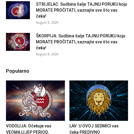
STRIJELAC: Sudbina šalje TAJNU PORUKU koju
MORATE PROČITATI, saznajte sve što vas
čeka!
August 8, 2026
ŠKORPIJA: Sudbina šalje TAJNU PORUKU koju
MORATE PROČITATI, saznajte sve što vas
čeka!
August 8, 2026
Popularno
VODOLIJA: Očekuje vas
LAV: U OVOJ SEDMICI vas
VEOMA LIJEP PERIOD,
čeka PREDIVNO