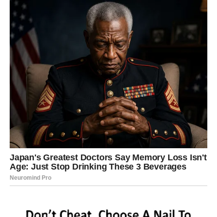
U ljubavi, Jarac ulazi u zreliju fazu. Više nema potrebe za
dokazivanjem, borbom ili kontrolom. Ljubav dolazi kao
podrška, a ne kao teret
. Zauzeti Jarčevi jačaju veze, dok
slobodni mogu upoznati osobu koja razume vašu dubinu,
ambicije i tišinu. Ovo je godina u kojoj učite da podelite
teret – i sreću.