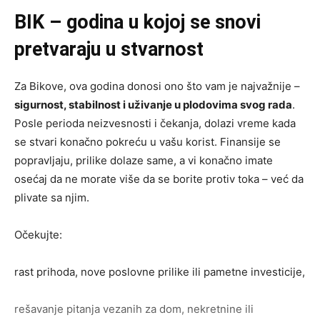
BIK – godina u kojoj se snovi
pretvaraju u stvarnost
Za Bikove, ova godina donosi ono što vam je najvažnije –
sigurnost, stabilnost i uživanje u plodovima svog rada
.
Posle perioda neizvesnosti i čekanja, dolazi vreme kada
se stvari konačno pokreću u vašu korist. Finansije se
popravljaju, prilike dolaze same, a vi konačno imate
osećaj da ne morate više da se borite protiv toka – već da
plivate sa njim.
Očekujte:
rast prihoda, nove poslovne prilike ili pametne investicije,
rešavanje pitanja vezanih za dom, nekretnine ili