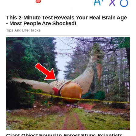
U ljubavi, ovo je godina velikog emotivnog rasta. Device
prestaju da se zadovoljavaju polovičnim odnosima. Ili se
veza produbljuje i postaje iskrena i stabilna – ili se
završava bez drame, ali sa velikom lekcijom. Slobodne
Device mogu doživeti ljubav koja dolazi tiho, ali menja
sve. Ovo je godina u kojoj shvatate da ne morate da se
menjate da biste bili voljeni.
JARAC – godina velikih pobeda i
dugoročnog uspeha
Jarčevi ulaze u jednu od
najmoćnijih godina u
poslednjem ciklusu svog života
. Sve ono za šta ste se
borili, često sami i bez podrške, sada dolazi na naplatu.
Ovo je godina autoriteta, priznanja i osećaja da konačno
stojite na čvrstom tlu.