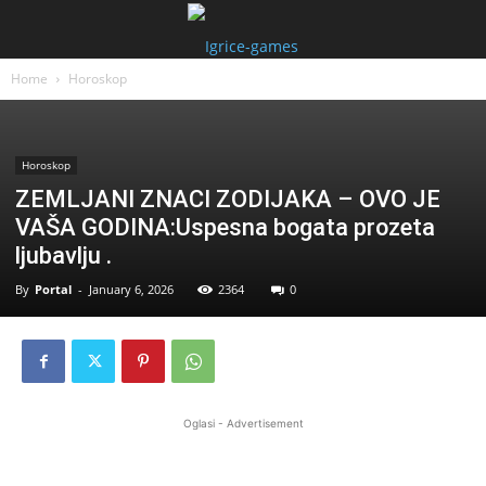
Home
Horoskop
Horoskop
ZEMLJANI ZNACI ZODIJAKA – OVO JE
VAŠA GODINA:Uspesna bogata prozeta
ljubavlju .
By
Portal
-
January 6, 2026
2364
0
Oglasi - Advertisement