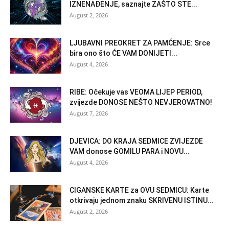
IZNENAĐENJE, saznajte ZAŠTO STE...
August 2, 2026
LJUBAVNI PREOKRET ZA PAMĆENJE: Srce
bira ono što ĆE VAM DONIJETI...
August 4, 2026
RIBE: Očekuje vas VEOMA LIJEP PERIOD,
zvijezde DONOSE NEŠTO NEVJEROVATNO!
August 7, 2026
DJEVICA: DO KRAJA SEDMICE ZVIJEZDE
VAM donose GOMILU PARA i NOVU...
August 4, 2026
CIGANSKE KARTE za OVU SEDMICU: Karte
otkrivaju jednom znaku SKRIVENU ISTINU...
August 2, 2026