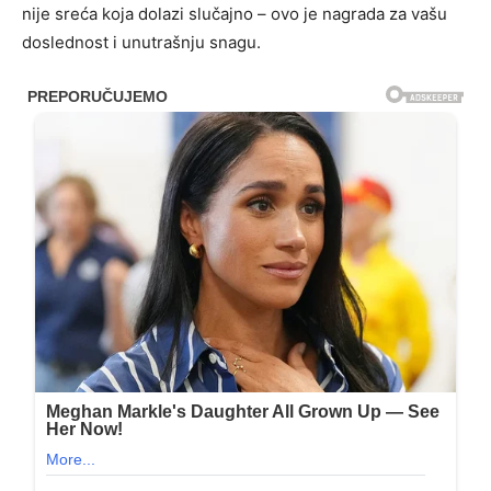
nije sreća koja dolazi slučajno – ovo je nagrada za vašu
doslednost i unutrašnju snagu.