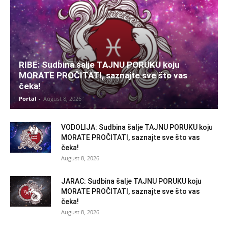
RIBE: Sudbina šalje TAJNU PORUKU koju
MORATE PROČITATI, saznajte sve što vas
čeka!
Portal
-
August 8, 2026
VODOLIJA: Sudbina šalje TAJNU PORUKU koju
MORATE PROČITATI, saznajte sve što vas
čeka!
August 8, 2026
JARAC: Sudbina šalje TAJNU PORUKU koju
MORATE PROČITATI, saznajte sve što vas
čeka!
August 8, 2026