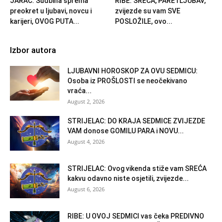
JARAC: Sudbina sprema
RIBE: SREĆA, PARE i LJUBAV,
preokret u ljubavi, novcu i
zvijezde su vam SVE
karijeri, OVOG PUTA...
POSLOŽILE, ovo...
Izbor autora
LJUBAVNI HOROSKOP ZA OVU SEDMICU:
Osoba iz PROŠLOSTI se neočekivano
vraća...
August 2, 2026
STRIJELAC: DO KRAJA SEDMICE ZVIJEZDE
VAM donose GOMILU PARA i NOVU...
August 4, 2026
STRIJELAC: Ovog vikenda stiže vam SREĆA
kakvu odavno niste osjetili, zvijezde...
August 6, 2026
RIBE: U OVOJ SEDMICI vas čeka PREDIVNO