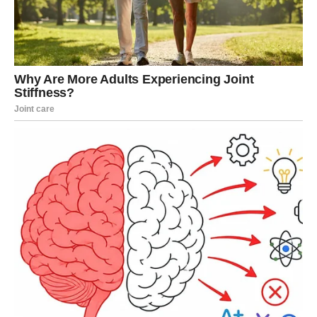
analizirali, popravljali i usavršavali, sada dolazi do
izražaja. Vaš trud primećuju pravi ljudi, a vi konačno
prestajete da sumnjate u sebe.
Na poslovnom planu:
dolazi unapređenje, promena pozicije ili posao koji vam
više odgovara,
vaša reč dobija težinu, a vaše znanje vrednost,
učite da ne nosite tuđe odgovornosti.
Finansijski, Devica ulazi u stabilniji period u kojem
novac
prestaje da bude izvor stresa
, a postaje sredstvo
sigurnosti i planiranja. Vi sada znate kako da raspolažete
resursima i kako da zaštitite ono što ste stekli.