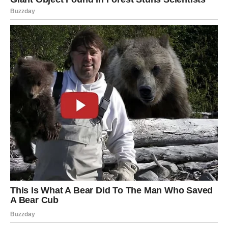
Na poslovnom i finansijskom planu:
dolazi napredovanje, veća odgovornost, ali i veća
nagrada,
moguće su velike odluke koje menjaju životni pravac,
gradite nešto što traje – ne kratkoročno, već za godine
koje dolaze.
Novac dolazi kroz rad, ali i kroz pametne odluke iz
prošlosti. Jarac sada shvata da je vredelo izdržati, jer ono
što dobija ima težinu i stabilnost.