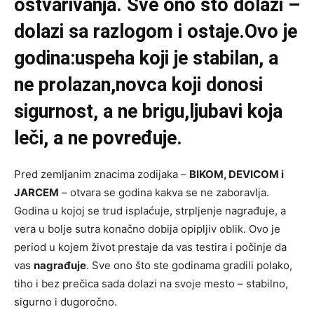
ostvarivanja. Sve ono što dolazi –
dolazi sa razlogom i ostaje.Ovo je
godina:uspeha koji je stabilan, a
ne prolazan,novca koji donosi
sigurnost, a ne brigu,ljubavi koja
leči, a ne povređuje.
Pred zemljanim znacima zodijaka –
BIKOM, DEVICOM i
JARCEM
– otvara se godina kakva se ne zaboravlja.
Godina u kojoj se trud isplaćuje, strpljenje nagrađuje, a
vera u bolje sutra konačno dobija opipljiv oblik. Ovo je
period u kojem život prestaje da vas testira i počinje da
vas
nagrađuje
. Sve ono što ste godinama gradili polako,
tiho i bez prečica sada dolazi na svoje mesto – stabilno,
sigurno i dugoročno.