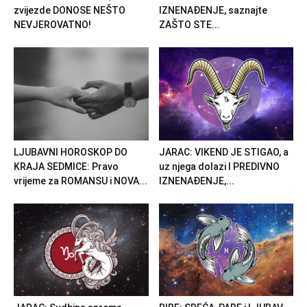
zvijezde DONOSE NEŠTO
IZNENAĐENJE, saznajte
NEVJEROVATNO!
ZAŠTO STE...
LJUBAVNI HOROSKOP DO
JARAC: VIKEND JE STIGAO, a
KRAJA SEDMICE: Pravo
uz njega dolazi I PREDIVNO
vrijeme za ROMANSU i NOVA...
IZNENAĐENJE,...