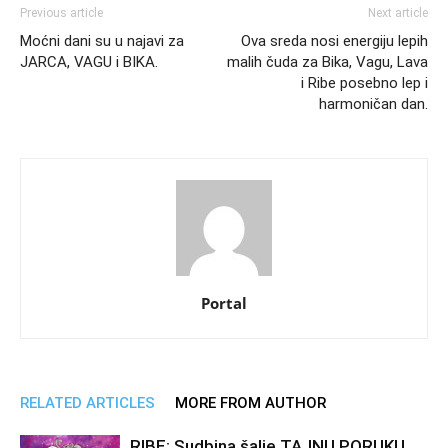
Previous article
Next article
Moćni dani su u najavi za
Ova sreda nosi energiju lepih
JARCA, VAGU i BIKA.
malih čuda za Bika, Vagu, Lava
i Ribe posebno lep i
harmoničan dan.
Portal
RELATED ARTICLES
MORE FROM AUTHOR
RIBE: Sudbina šalje TAJNU PORUKU