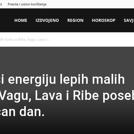
kt
Pravila i uslovi korištenja
HOME
IZDVOJENO
REGION
HOROSKOP
SAVJ
h čuda za Bika, Vagu, Lava i...
 energiju lepih malih
 Vagu, Lava i Ribe pos
čan dan.