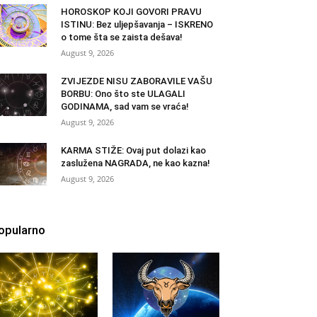
HOROSKOP KOJI GOVORI PRAVU
ISTINU: Bez uljepšavanja – ISKRENO
o tome šta se zaista dešava!
August 9, 2026
ZVIJEZDE NISU ZABORAVILE VAŠU
BORBU: Ono što ste ULAGALI
GODINAMA, sad vam se vraća!
August 9, 2026
KARMA STIŽE: Ovaj put dolazi kao
zaslužena NAGRADA, ne kao kazna!
August 9, 2026
opularno