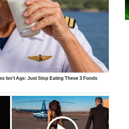
e ili pohvalu koja vam mnogo znači. Na poslu – dobar
e ideju. U ljubavi, Lavovi zrače samopouzdanjem i
ost su naglašeni. Slobodni Lavovi danas mogu privući
nih dana kada se osećate dobro u svojoj koži.
stvari konačno idu u dobrom pravcu. Nešto što vas je
ija razjašnjava. Na poslu – dobra organizacija i osećaj
 Device osećaju potrebu za mirom i sigurnošću. Razgovor
du da niste sami u onome kroz šta prolazite. Slobodne
i šta više ne žele da tolerišu.
donosi harmoniju, lepe susrete i unutrašnju
nije da uživate u trenutku. U ljubavi – osmeh, poruka