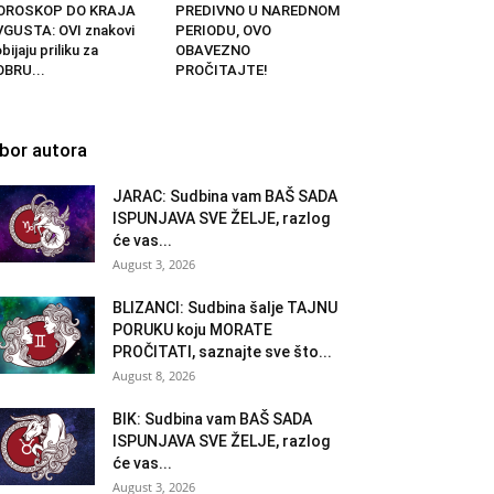
OROSKOP DO KRAJA
PREDIVNO U NAREDNOM
GUSTA: OVI znakovi
PERIODU, OVO
bijaju priliku za
OBAVEZNO
BRU...
PROČITAJTE!
zbor autora
JARAC: Sudbina vam BAŠ SADA
ISPUNJAVA SVE ŽELJE, razlog
će vas...
August 3, 2026
BLIZANCI: Sudbina šalje TAJNU
PORUKU koju MORATE
PROČITATI, saznajte sve što...
August 8, 2026
BIK: Sudbina vam BAŠ SADA
ISPUNJAVA SVE ŽELJE, razlog
će vas...
August 3, 2026