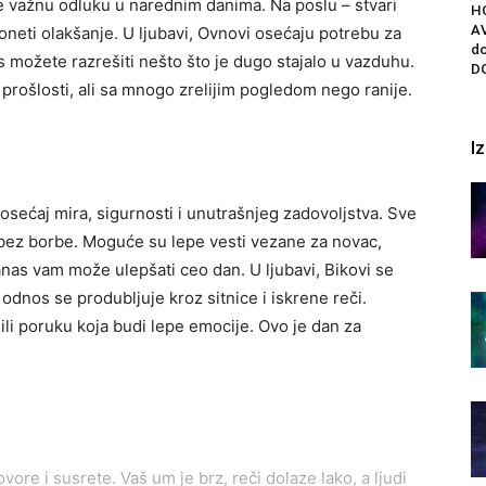
 važnu odluku u narednim danima. Na poslu – stvari
H
AV
oneti olakšanje. U ljubavi, Ovnovi osećaju potrebu za
do
s možete razrešiti nešto što je dugo stajalo u vazduhu.
DO
prošlosti, ali sa mnogo zrelijim pogledom nego ranije.
I
sećaj mira, sigurnosti i unutrašnjeg zadovoljstva. Sve
 bez borbe. Moguće su lepe vesti vezane za novac,
anas vam može ulepšati ceo dan. U ljubavi, Bikovi se
 odnos se produbljuje kroz sitnice i iskrene reči.
ili poruku koja budi lepe emocije. Ovo je dan za
ore i susrete. Vaš um je brz, reči dolaze lako, a ljudi