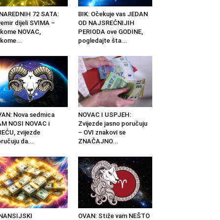
 NAREDNIH 72 SATA:
BIK: Očekuje vas JEDAN
emir dijeli SVIMA –
OD NAJSREĆNIJIH
ekome NOVAC,
PERIODA ove GODINE,
kome...
pogledajte šta...
AN: Nova sedmica
NOVAC I USPJEH:
AM NOSI NOVAC i
Zvijezde jasno poručuju
EĆU, zvijezde
– OVI znakovi se
ručuju da...
ZNAČAJNO...
INANSIJSKI
OVAN: Stiže vam NEŠTO