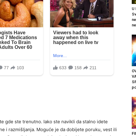
U
Sv
n
ne
OV
V
SR
po
e gde ste trenutno. Iako ste navikli da stalno idete
e i razmišljanja. Moguće je da dobijete poruku, vest ili
F