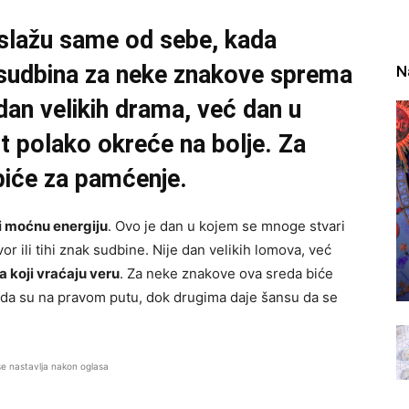
 slažu same od sebe, kada
a sudbina za neke znakove sprema
N
 dan velikih drama, već dan u
t polako okreće na bolje. Za
iće za pamćenje.
i moćnu energiju
. Ovo je dan u kojem se mnoge stvari
r ili tihi znak sudbine. Nije dan velikih lomova, već
ka koji vraćaju veru
. Za neke znakove ova sreda biće
u da su na pravom putu, dok drugima daje šansu da se
se nastavlja nakon oglasa