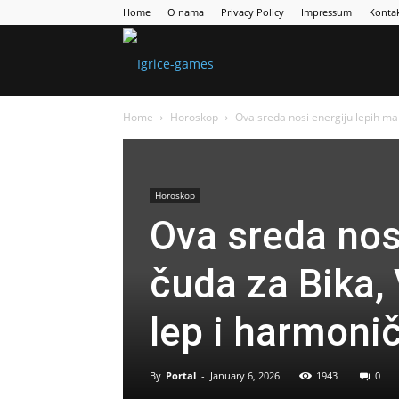
Home
O nama
Privacy Policy
Impressum
Konta
Games
Home
Horoskop
Ova sreda nosi energiju lepih mali
Portal
Horoskop
Ova sreda nosi
čuda za Bika,
lep i harmoni
By
Portal
-
January 6, 2026
1943
0