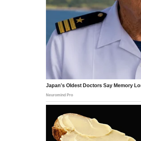
Moguće je da dobijete kompliment, priznanj
trenutak da pokažete inicijativu ili izneset
privlačnošću. Ako ste u vezi, strast i blisk
pažnju bez ikakvog truda. Ovo je jedan od o
DEVICA
Sreda vam donosi rasterećenje i osećaj da 
brinulo sada dobija rešenje ili se bar situac
kontrole. Finansije su stabilne. U ljubavi,
sa partnerom može doneti olakšanje i potvr
Device danas mogu shvatiti šta zaista žele – 
VAGA
Jedan od najlepših dana za vas.
Sreda vam 
ravnotežu. Osećate se lakše, vedrije i sprem