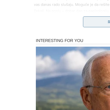
vas danas rado slušaju. Moguće je da rešite 
čekali. Na poslu – dobar dan za papirologiju,
doživeti zanimljiv flert, poruku ili susret 
dok zauzeti mogu kroz razgovor dodatno oja
RAK
Ova sreda donosi vam
emotivnu jasnoću
. S
danas osećaju olakšanje, kao da se težina s
porodice ili razgovor koji donosi mir. Na posl
obojen toplinom, nežnošću i potrebom za b
interesovanje na suptilan način. Intuicija va
LAV
Sreda je dan kada
ponovo blistate
. Vaša ene