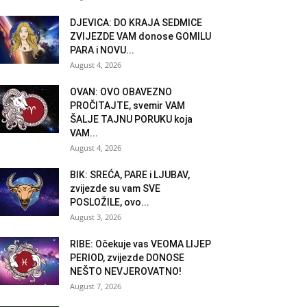
DJEVICA: DO KRAJA SEDMICE
ZVIJEZDE VAM donose GOMILU
PARA i NOVU...
August 4, 2026
OVAN: OVO OBAVEZNO
PROČITAJTE, svemir VAM
ŠALJE TAJNU PORUKU koja
VAM...
August 4, 2026
BIK: SREĆA, PARE i LJUBAV,
zvijezde su vam SVE
POSLOŽILE, ovo...
August 3, 2026
RIBE: Očekuje vas VEOMA LIJEP
PERIOD, zvijezde DONOSE
NEŠTO NEVJEROVATNO!
August 7, 2026