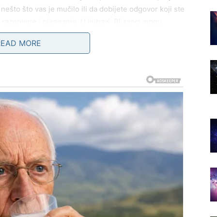
nešto što vas je mučilo ili da dobijete odgovor koji ste
 razgovore i planiranje. U ljubavi, Blizanci mogu
koji unosi osmeh. Slobodni Blizanci danas zrače šarmom,
READ MORE
čati odnos.
hvatate šta vam prija, a šta vas iscrpljuje. Mnogi Rakovi
a srca polako skida. Moguće su lepe vesti iz kruga
u – stabilnost, bez većih tenzija. U ljubavi, dan je
liskošću. Ako ste sami, moguće je da neko pokaže
m je danas izuzetno jaka – slušajte je.
rgija je snažna, ali pozitivna, i ljudi to primećuju.