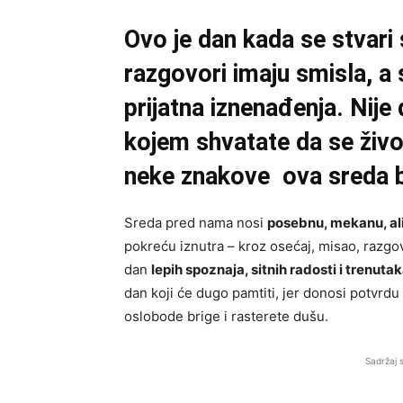
Ovo je dan kada se stvari
razgovori imaju smisla, 
prijatna iznenađenja. Nije
kojem shvatate da se živo
neke znakove ova sreda b
Sreda pred nama nosi
posebnu, mekanu, al
pokreću iznutra – kroz osećaj, misao, razgovo
dan
lepih spoznaja, sitnih radosti i trenuta
dan koji će dugo pamtiti, jer donosi potvrd
oslobode brige i rasterete dušu.
Sadržaj 