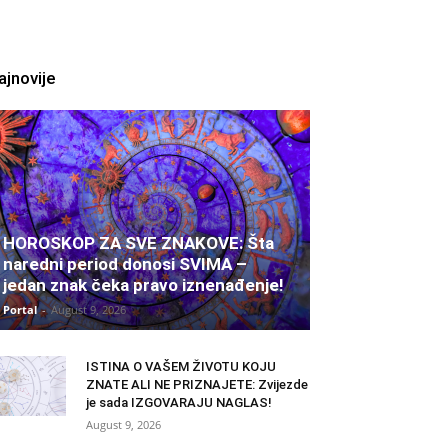
ajnovije
HOROSKOP ZA SVE ZNAKOVE: Šta
naredni period donosi SVIMA –
jedan znak čeka pravo iznenađenje!
Portal
-
August 9, 2026
ISTINA O VAŠEM ŽIVOTU KOJU
ZNATE ALI NE PRIZNAJETE: Zvijezde
je sada IZGOVARAJU NAGLAS!
August 9, 2026