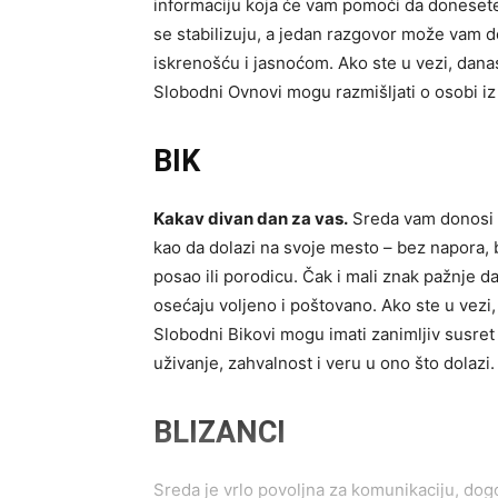
informaciju koja će vam pomoći da donesete
se stabilizuju, a jedan razgovor može vam d
iskrenošću i jasnoćom. Ako ste u vezi, dana
Slobodni Ovnovi mogu razmišljati o osobi iz 
BIK
Kakav divan dan za vas.
Sreda vam donosi o
kao da dolazi na svoje mesto – bez napora,
posao ili porodicu. Čak i mali znak pažnje d
osećaju voljeno i poštovano. Ako ste u vezi,
Slobodni Bikovi mogu imati zanimljiv susret 
uživanje, zahvalnost i veru u ono što dolazi.
BLIZANCI
Sreda je vrlo povoljna za komunikaciju, dogov