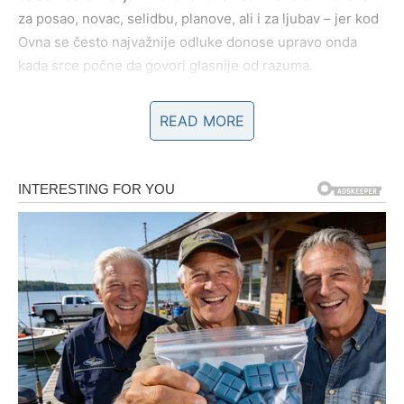
za posao, novac, selidbu, planove, ali i za ljubav – jer kod
Ovna se često najvažnije odluke donose upravo onda
kada srce počne da govori glasnije od razuma.
U narednim danima možete osetiti i snažan nalet
energije, kao da vam se vraća volja i motivacija, jer
READ MORE
shvatate da vas život više ne koči, već gura napred, iako
to u početku deluje kao izazov.
Poruka sudbine za Ovna:
Ne bojte se da presečete – ono
što odlazi oslobađa prostor za ono što dolazi.
BLIZANCI – PORUKE, POZIVI I
SUDBINSKE INFORMACIJE
Blizanci ulaze u dane u kojima je komunikacija ključ
svega, jer vam stižu vesti, poruke i razgovori koji mogu
promeniti tok događaja brže nego što očekujete. Kod vas