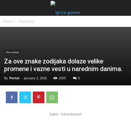
Home
Horoskop
Horoskop
Za ove znake zodijaka dolaze velike
promene i vazne vesti u narednim danima.
By
Portal
-
January 2, 2026
2035
0
Oglasi - Advertisement