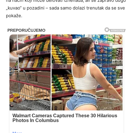
na način koji može delovati iznenada, ali se zapravo dugo
„kuvao“ u pozadini – sada samo dolazi trenutak da se sve
pokaže.