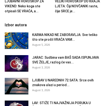
LJUBAVNI HOROSKOP ZA
VELIKI HOROSKOP DO KRAJA
VIKEND: Neko koga ste
LJETA: Čiji NOVČANIK raste,
otpisali SE VRAĆA, a...
čije SRCE je...
Izbor autora
KARMA NIKAD NE ZABORAVLJA: Sve teško
što ste prošli VRAĆA VAM...
August 5, 2026
JARAC: Sudbina vam BAŠ SADA ISPUNJAVA
SVE ŽELJE, razlog će vas...
August 3, 2026
LJUBAV U NAREDNIH 72 SATA: Srce ovih
znakova ulazi u period...
August 3, 2026
LAV: STIŽE TI NAJVAŽNIJA PORUKA U