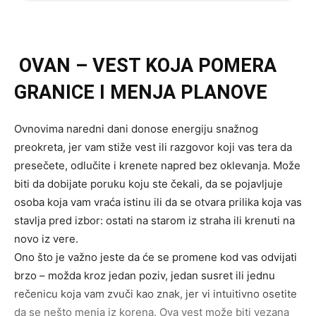
OVAN – VEST KOJA POMERA
GRANICE I MENJA PLANOVE
Ovnovima naredni dani donose energiju snažnog
preokreta, jer vam stiže vest ili razgovor koji vas tera da
presečete, odlučite i krenete napred bez oklevanja. Može
biti da dobijate poruku koju ste čekali, da se pojavljuje
osoba koja vam vraća istinu ili da se otvara prilika koja vas
stavlja pred izbor: ostati na starom iz straha ili krenuti na
novo iz vere.
Ono što je važno jeste da će se promene kod vas odvijati
brzo – možda kroz jedan poziv, jedan susret ili jednu
rečenicu koja vam zvuči kao znak, jer vi intuitivno osetite
da se nešto menja iz korena. Ova vest može biti vezana