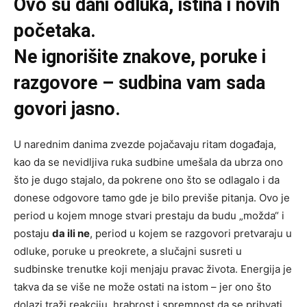
Ovo su dani odluka, istina i novih
početaka.
Ne ignorišite znakove, poruke i
razgovore – sudbina vam sada
govori jasno.
U narednim danima zvezde pojačavaju ritam događaja,
kao da se nevidljiva ruka sudbine umešala da ubrza ono
što je dugo stajalo, da pokrene ono što se odlagalo i da
donese odgovore tamo gde je bilo previše pitanja. Ovo je
period u kojem mnoge stvari prestaju da budu „možda“ i
postaju
da ili ne
, period u kojem se razgovori pretvaraju u
odluke, poruke u preokrete, a slučajni susreti u
sudbinske trenutke koji menjaju pravac života. Energija je
takva da se više ne može ostati na istom – jer ono što
dolazi traži reakciju, hrabrost i spremnost da se prihvati