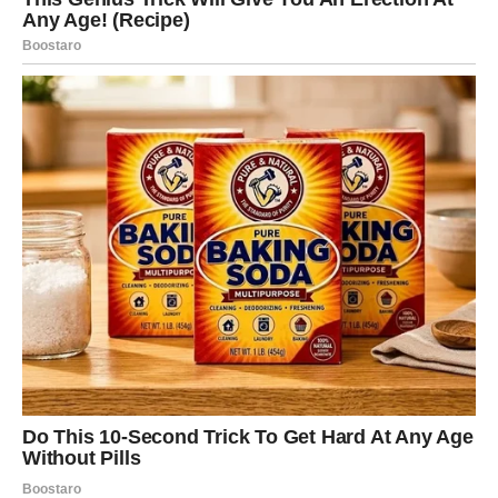
dani donose odluke, jasne razgovore i unutrašnju snagu
da zatvorite ono što nema budućnost, bez straha, jer
znate da ste došli do tačke kada birate sebe.
Neki će doživeti emotivni preokret, neki poslovni, ali kod
većine Škorpija glavni osećaj biće: „Konačno znam na
čemu sam.“
Poruka sudbine za Škorpiju:
Istina ne dolazi da vas
povredi – dolazi da vas oslobodi.
JARAC – VAŽNA VEST KOJA
DONOSI STABILNOST I NOVI
TEMELJ
Jarčevi u narednim danima mogu očekivati vest koja