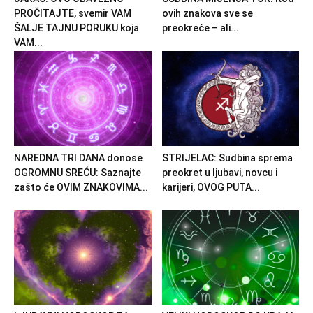
PROČITAJTE, svemir VAM
ovih znakova sve se
ŠALJE TAJNU PORUKU koja
preokreće – ali...
VAM...
NAREDNA TRI DANA donose
STRIJELAC: Sudbina sprema
OGROMNU SREĆU: Saznajte
preokret u ljubavi, novcu i
zašto će OVIM ZNAKOVIMA...
karijeri, OVOG PUTA...