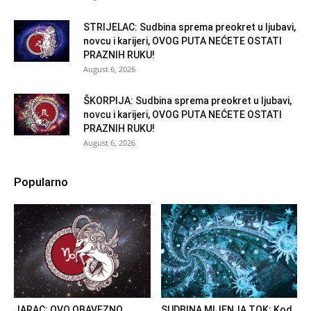
STRIJELAC: Sudbina sprema preokret u ljubavi,
novcu i karijeri, OVOG PUTA NEĆETE OSTATI
PRAZNIH RUKU!
August 6, 2026
ŠKORPIJA: Sudbina sprema preokret u ljubavi,
novcu i karijeri, OVOG PUTA NEĆETE OSTATI
PRAZNIH RUKU!
August 6, 2026
Popularno
JARAC: OVO OBAVEZNO
SUDBINA MIJENJA TOK: Kod