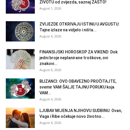
ŽIVOTU od zvijezda, saznaj ZAŠTO!
August 1, 2026
ZVIJEZDE OTKRIVAJU ISTINU U AVGUSTU:
Tajne izlaze na vidjelo i ništa...
August 4, 2026
FINANSIJSKI HOROSKOP ZA VIKEND: Dok
jedni broje neplanirane troškove, ovi
znakovi...
August 6, 2026
BLIZANCI: OVO OBAVEZNO PROČITAJTE,
svemir VAM ŠALJE TAJNU PORUKU koja
VAM...
August 4, 2026
LJUBAV MIJENJA NJIHOVU SUDBINU: Ovan,
Vaga i Ribe očekuje novo životno...
August 4, 2026