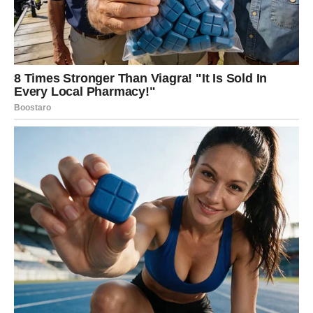
se promene najčešće dešavaju kroz reč, a naredni dani
donose upravo to – reči koje razjašnjavaju, reči koje
otvaraju vrata, reči koje zatvaraju stara poglavlja i reči
koje donose novu šansu.
Mnogi Blizanci dobijaju informaciju koja im pomaže da
donesu važnu odluku – možda vezanu za posao, ugovor,
saradnju, promenu radnog mesta ili projekat koji je dugo
bio u planu, ali nikako da se pokrene. Takođe, moguće je
da se javi osoba iz prošlosti, da dobijete poruku koja vam
menja pogled na jednu emociju, ili da konačno čujete
istinu koju ste osećali, ali niste imali potvrdu.
Ovo su dani u kojima se otvara put ka nečemu novom, ali
se isto tako zatvara ono što vas je mentalno iscrpljivalo,
jer vi više ne želite polovične odgovore, polovične
odnose ili polovične planove.
Poruka sudbine za Blizance:
Slušajte šta se govori, ali
još više slušajte ono što se ne govori – tu je istina.