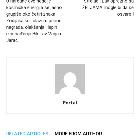
U naredne dve nedelje
Strelac i Lav oprezno sa
kosmička energija se jasno
ŽELJAMA mogle bi da se
grupiše oko četiri znaka
osvare !
Zodijaka koji ulaze u period
nagrada, olakšanja i lepih
iznenađenja Bik Lav Vaga i
Jarac.
Portal
RELATED ARTICLES
MORE FROM AUTHOR