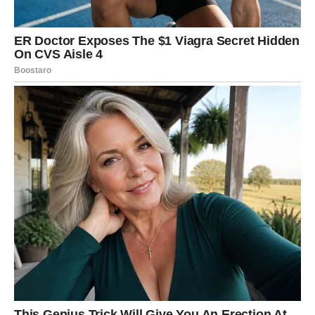
ŠKORPIJA – ISTINA IZLAZI NA
VIDELO I PROMENA POSTAJE
NEIZBEŽNA
Škorpijama naredni dani donose trenutke istine, jer se
nešto što je dugo bilo skriveno, potisnuto ili prećutano
sada otkriva. Može biti da se radi o osobi, odnosu, poslu
ili situaciji u kojoj ste osećali da postoji „nešto ispod
površine“, ali niste imali dokaze ili niste želeli da gledate
direktno u to. Sada dolazi vest ili saznanje koje menja sve
– možda vas u prvi mah uzdrma, ali vrlo brzo shvatate da
vam zapravo donosi slobodu.
Kod Škorpije promena često dolazi kroz razotkrivanje – i
čim se istina pojavi, vi više ne možete da se vratite na
staro, jer vaše srce ne prihvata laž ni polovičnost. Ovi