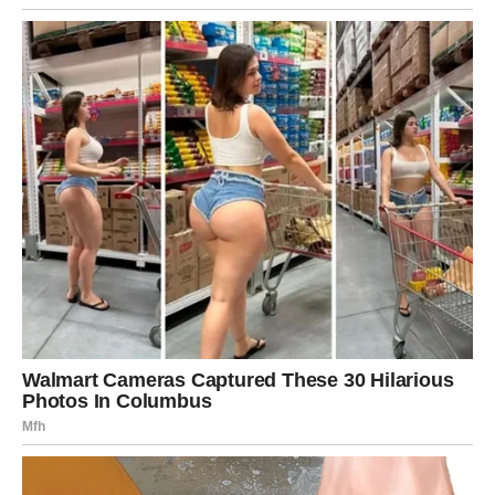
menja tok vaših planova, ali na način koji vam donosi
sigurnost, olakšanje i osećaj da se konačno pomerate iz
jedne teške faze u stabilniju. Ovo može biti vezano za
posao, ugovor, finansije, dom, porodicu ili odluku koju
dugo nosite u sebi, ali ste čekali pravi trenutak da je
sprovedete.
Za Jarca promene nisu brze i nepromišljene – ali kada
dođu, one su temeljne. Ovi dani vam donose potvrdu da
vaš trud nije bio uzaludan, da su vas primetili, da se nešto
„otključava“ i da ulazite u fazu u kojoj imate više kontrole
nad budućnošću.
Moguća je vest o unapređenju, dogovoru, novom poslu,
stabilnijem prilivu ili rešenju koje vam vraća mir, jer Jarac
najviše traži osećaj da zna gde stoji i šta gradi.
Poruka sudbine za Jarca:
Strpljenje je vaša moć – sada
dolazi nagrada.