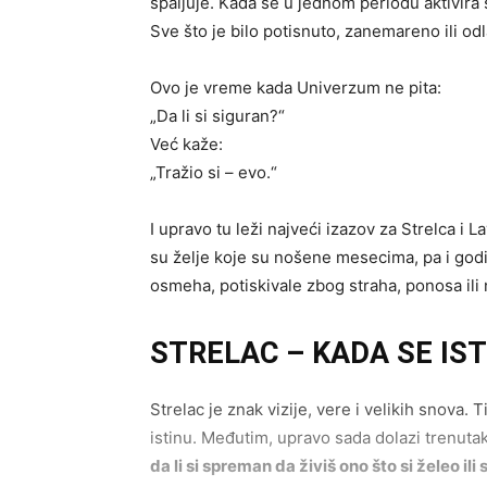
spaljuje. Kada se u jednom periodu aktivira
Sve što je bilo potisnuto, zanemareno ili od
Ovo je vreme kada Univerzum ne pita:
„Da li si siguran?“
Već kaže:
„Tražio si – evo.“
I upravo tu leži najveći izazov za Strelca i 
su želje koje su nošene mesecima, pa i godin
osmeha, potiskivale zbog straha, ponosa ili 
STRELAC – KADA SE IS
Strelac je znak vizije, vere i velikih snova. 
istinu. Međutim, upravo sada dolazi trenut
da li si spreman da živiš ono što si želeo ili