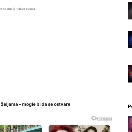
se nastavlja nakon oglasa
 željama – mogle bi da se ostvare
.
P