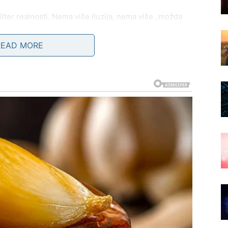
ilter realnosti. Nema više iluzija, nema više „možda
READ MORE
i si istovremeno bežao od vezivanja, sada možeš dobiti
ta ljubav neće biti površna. Ona će tražiti prisutnost,
ti, može se desiti susret koji će ti otvoriti stare rane,
e – da li želiš istinu ili samo utehu?
riliku o kojoj je dugo maštao – novi posao, saradnju,
 Ali ta prilika neće doći bez testa. Tražiće fokus,