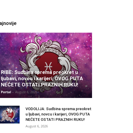
ajnovije
RIBE: Sudbina sprema preokret u
ljubavi, novcu i karijeri, OVOG PUTA
NEĆETE OSTATI PRAZNIH RUKU!
Portal
-
August 6, 2026
VODOLIJA: Sudbina sprema preokret
u ljubavi, novcu i karijeri, OVOG PUTA
NEĆETE OSTATI PRAZNIH RUKU!
August 6, 2026