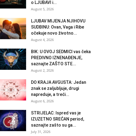
o LJUBAVI i...
August 5, 2026
LJUBAV MIJENJA NJIHOVU
SUDBINU: Ovan, Vaga i Ribe
očekuje novo životno...
August 4, 2026
BIK: U OVOJ SEDMICI vas čeka
PREDIVNO IZNENAĐENJE,
saznajte ZAŠTO STE...
August 2, 2026
DO KRAJA AVGUSTA: Jedan
znak se zaljubljuje, drugi
napreduje, a treći...
August 6, 2026
STRIJELAC: Ispred vas je
IZUZETNO SREĆAN period,
saznajte zašto su ga...
July 31, 2026