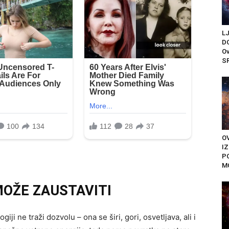
L
D
Ov
S
OV
I
P
M
MOŽE ZAUSTAVITI
ogiji ne traži dozvolu – ona se širi, gori, osvetljava, ali i