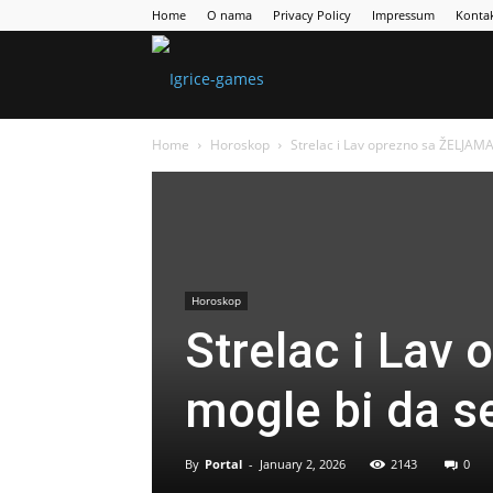
Home
O nama
Privacy Policy
Impressum
Konta
Games
Home
Horoskop
Strelac i Lav oprezno sa ŽELJAMA
Portal
Horoskop
Strelac i Lav
mogle bi da se
By
Portal
-
January 2, 2026
2143
0