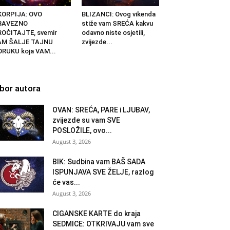
KORPIJA: OVO
BLIZANCI: Ovog vikenda
BAVEZNO
stiže vam SREĆA kakvu
OČITAJTE, svemir
odavno niste osjetili,
AM ŠALJE TAJNU
zvijezde...
RUKU koja VAM...
zbor autora
OVAN: SREĆA, PARE i LJUBAV,
zvijezde su vam SVE
POSLOŽILE, ovo...
August 3, 2026
BIK: Sudbina vam BAŠ SADA
ISPUNJAVA SVE ŽELJE, razlog
će vas...
August 3, 2026
CIGANSKE KARTE do kraja
SEDMICE: OTKRIVAJU vam sve