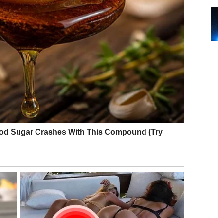
ali uz zatvaranje vrata koja su ti davala sigurnost.
meš veću odgovornost i da se oprostiš od rasipanja
deja, već zato što znaš da možeš da živiš posledice te
 on će ti dati tačno ono što si tražio – bez ublažavanja.
PRETVORI U SUDBINU
 Lav želi, on to želi strastveno, snažno, bez zadrške. I
ogromnu moć, ali i veliku odgovornost.