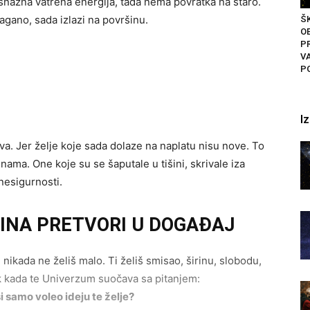
 snažna vatrena energija, tada nema povratka na staro.
lagano, sada izlazi na površinu.
Š
O
PR
V
PO
I
Lava. Jer želje koje sada dolaze na naplatu nisu nove. To
ama. One koje su se šaputale u tišini, skrivale iza
nesigurnosti.
TINA PRETVORI U DOGAĐAJ
Ti nikada ne želiš malo. Ti želiš smisao, širinu, slobodu,
ak kada te Univerzum suočava sa pitanjem:
 si samo voleo ideju te želje?