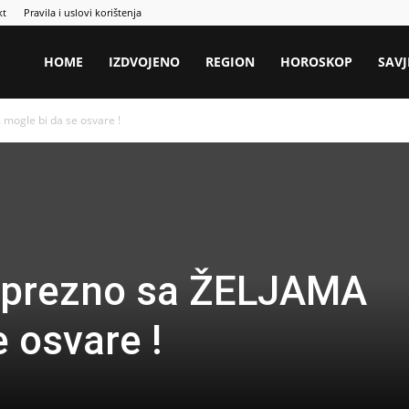
kt
Pravila i uslovi korištenja
HOME
IZDVOJENO
REGION
HOROSKOP
SAVJ
 mogle bi da se osvare !
 oprezno sa ŽELJAMA
 osvare !