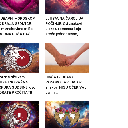
JUBAVNI HOROSKOP
LJUBAVNA ČAROLIJA
O KRAJA SEDMICE:
POČINJE: Ovi znakovi
im znakovima stiže
ulaze u romansu koja
RODNA DUŠA BAŠ...
kreće jednostavno,...
AN: Stiže vam
BIVŠA LJUBAV SE
ZUZETNO VAŽNA
PONOVO JAVLJA: Ovi
ORUKA SUDBINE, ovo
znakovi NISU OČEKIVALI
ORATE PROČITATI!
da im...