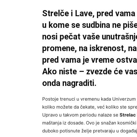
Strelče i Lave, pred vama
u kome se sudbina ne piše
nosi pečat vaše unutrašnj
promene, na iskrenost, na
pred vama je vreme ostva
Ako niste – zvezde će vas 
onda nagraditi.
Postoje trenuci u vremenu kada Univerzum ne
koliko možete da čekate, već koliko ste spr
Upravo u takvom periodu nalaze se
Strelac 
maštanja iz dosade. Ovo je snažan kosmički 
duboko potisnute želje pretvaraju u događaj