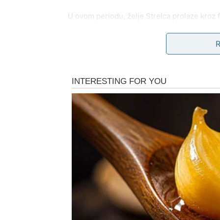
U ovom periodu, želje Strelca prolaze kroz f
jednog dana“. Sve se ubrzava.
Ljubav kod Strelca
Ako si dugo želeo ljubav koja te razume, al
osobu koja će te pogledati pravo u dušu. Ali 
odgovornost, iskrenost bez maski.
Ako si poželeo povratak neke osobe iz prošlos
ali i pokazati koliko si se promenio. Pitanje j
Posao i novac
Na polju karijere, Strelac sada može dobiti p
projekat, put, selidbu ili finansijski iskorak.
odricanje i jasnu odluku.