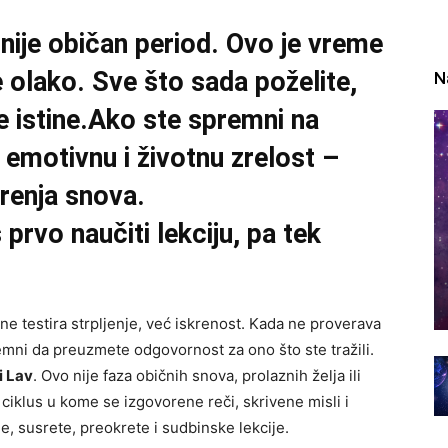
 nije običan period. Ovo je vreme
 olako. Sve što sada poželite,
N
e istine.Ako ste spremni na
 emotivnu i životnu zrelost –
renja snova.
prvo naučiti lekciju, pa tek
 testira strpljenje, već iskrenost. Kada ne proverava
emni da preuzmete odgovornost za ono što ste tražili.
i Lav
. Ovo nije faza običnih snova, prolaznih želja ili
ciklus u kome se izgovorene reči, skrivene misli i
e, susrete, preokrete i sudbinske lekcije.