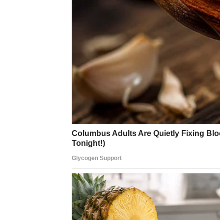
Ako si želeo više slobode – možeš je dobiti, 
Ako si želeo više novca – moraćeš da preuz
energije.
Najveća lekcija za Strelca
Ne poželi nešto samo zato što te privlači i
želje.
Univerzum ti sada veruje više nego ikada. Ali
LAV – KADA SE ŽELJA 
Lav je znak srca, ponosa, snage i sjaja. Kada
upravo zbog toga, ovaj period za Lava nosi 
Tvoje želje sada imaju karmičku težinu.