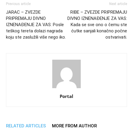
Previous article
Next article
JARAC – ZVEZDE
RIBE – ZVEZDE PRIPREMAJU
PRIPREMAJU DIVNO
DIVNO IZNENAĐENJE ZA VAS:
IZNENAĐENJE ZA VAS: Posle
Kada se sve ono o čemu ste
teškog tereta dolazi nagrada
ćutke sanjali konačno počne
koju ste zaslužili više nego iko.
ostvarivati.
Portal
RELATED ARTICLES
MORE FROM AUTHOR