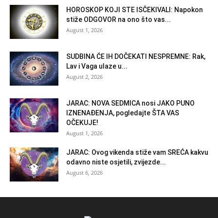
HOROSKOP KOJI STE ISČEKIVALI: Napokon
stiže ODGOVOR na ono što vas...
August 1, 2026
SUDBINA ĆE IH DOČEKATI NESPREMNE: Rak,
Lav i Vaga ulaze u...
August 2, 2026
JARAC: NOVA SEDMICA nosi JAKO PUNO
IZNENAĐENJA, pogledajte ŠTA VAS
OČEKUJE!
August 1, 2026
JARAC: Ovog vikenda stiže vam SREĆA kakvu
odavno niste osjetili, zvijezde...
August 6, 2026