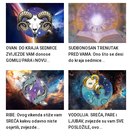
OVAN: DO KRAJA SEDMICE
SUDBONOSAN TRENUTAK
ZVIJEZDE VAM donose
PRED VAMA: Ono što se desi
GOMILU PARA i NOVU...
do kraja sedmice...
RIBE: Ovog vikenda stiže vam
VODOLIJA: SREĆA, PARE i
SREĆA kakvu odavno niste
LJUBAV, zvijezde su vam SVE
osjetili, zvijezde...
POSLOŽILE, ovo...