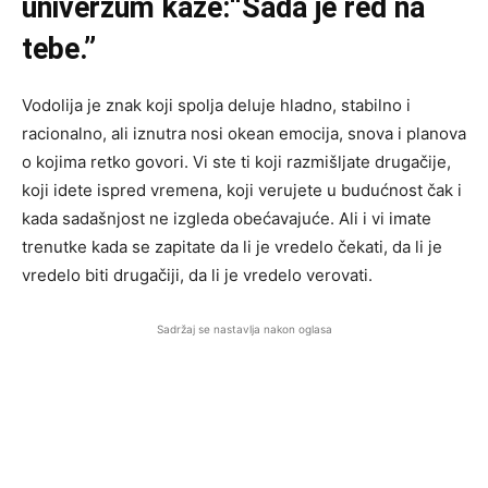
univerzum kaže:“Sada je red na
tebe.”
Vodolija je znak koji spolja deluje hladno, stabilno i
racionalno, ali iznutra nosi okean emocija, snova i planova
o kojima retko govori. Vi ste ti koji razmišljate drugačije,
koji idete ispred vremena, koji verujete u budućnost čak i
kada sadašnjost ne izgleda obećavajuće. Ali i vi imate
trenutke kada se zapitate da li je vredelo čekati, da li je
vredelo biti drugačiji, da li je vredelo verovati.
Sadržaj se nastavlja nakon oglasa