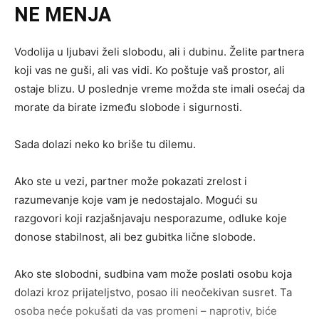
NE MENJA
Vodolija u ljubavi želi slobodu, ali i dubinu. Želite partnera
koji vas ne guši, ali vas vidi. Ko poštuje vaš prostor, ali
ostaje blizu. U poslednje vreme možda ste imali osećaj da
morate da birate između slobode i sigurnosti.
Sada dolazi neko ko briše tu dilemu.
Ako ste u vezi, partner može pokazati zrelost i
razumevanje koje vam je nedostajalo. Mogući su
razgovori koji razjašnjavaju nesporazume, odluke koje
donose stabilnost, ali bez gubitka lične slobode.
Ako ste slobodni, sudbina vam može poslati osobu koja
dolazi kroz prijateljstvo, posao ili neočekivan susret. Ta
osoba neće pokušati da vas promeni – naprotiv, biće