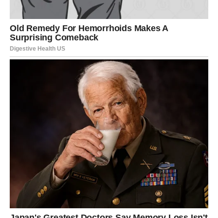
UNUTRAŠNJE OLAKŠANJE –
VAŠA NAJVEĆA NAGRADA
Možda najveće iznenađenje neće biti spoljašnje, već
unutrašnje.
Osetićete kako nestaje potreba da dokazujete svoju
vrednost. Kako vas manje pogađa tuđe mišljenje. Kako
počinjete da birate ljude koji vas razumeju, a ne one koje
morate da objašnjavate.
Vodolija u ovom periodu shvata da ne mora da bude
svima razumljiva – dovoljno je da bude autentična.
I upravo tada – kada prestanete da tražite potvrdu – dolazi
potvrda.