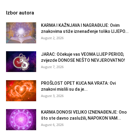
Izbor autora
KARMA I KAŽNJAVA I NAGRAĐUJE: Ovim
znakovima stiže iznenađenje toliko LIJEPO...
August 2, 2026
JARAC: Očekuje vas VEOMA LIJEP PERIOD,
zvijezde DONOSE NEŠTO NEVJEROVATNO!
August 7, 2026
PROŠLOST OPET KUCA NA VRATA: Ovi
znakovi mislili su da je...
August 3, 2026
KARMA DONOSI VELIKO IZNENAĐENJE: Ono
što ste davno zaslužili, NAPOKON VAM...
August 6, 2026