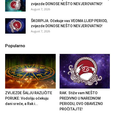
zvijezde DONOSE NEŠTO NEVJEROVATNO!
August 7, 2026
ŠKORPIJA: Očekuje vas VEOMA LIJEP PERIOD,
zvijezde DONOSE NEŠTO NEVJEROVATNO!
August 7, 2026
Popularno
ZVIJEZDE ŠALJU RAZLIČITE
RAK: Stiže vam NEŠTO
PORUKE: Vodoliju očekuju
PREDIVNO U NAREDNOM
dani sreće, a Rak i...
PERIODU, OVO OBAVEZNO
PROČITAJTE!