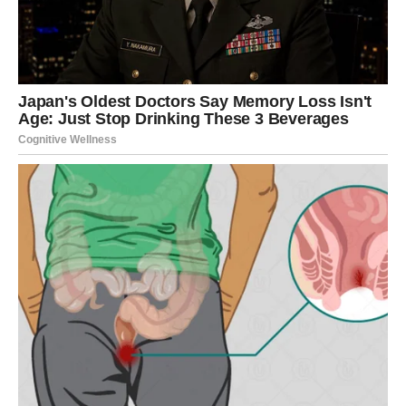
Zvezde sada pomeraju situaciju.
Moguće je:
nova poslovna saradnja
projekat koji donosi veću zaradu
ponuda iz inostranstva ili rada na daljinu
priznanje za inovativnu ideju
Finansijska situacija može krenuti uzlaznom putanjom.
Neće to biti nagla eksplozija, ali biće stabilan rast.
Najvažnije – vraća vam se entuzijazam. Osećaj da idete ka
nečemu većem.