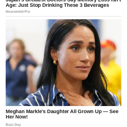
KARMIČKI PREOKRET
Ako ste nekome pružili podršku kada mu je bila potrebna,
sada neko pruža ruku vama.
Ako ste ostali dosledni sebi kada je bilo lakše prilagoditi
se, sada dolazi nagrada.
Ako ste izgubili nešto što vam je značilo, sada dolazi
nešto što ima dublji smisao.
Karma se okreće u vašu korist.
NOVI POČETAK KOJI MENJA
TON ŽIVOTA