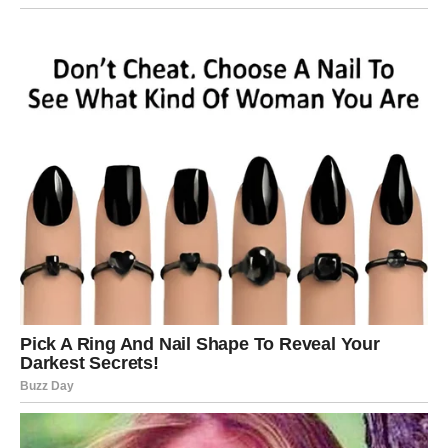
Moguće je da ćete u narednom periodu razmišljati o
velikim promenama – preseljenju, promeni posla,
ulaganju u sebe ili ulasku u ozbiljniji odnos.
Sve ide u pravcu širenja i rasta.
Ovo nije prolazna faza. Ovo je početak novog poglavlja.
ZNAKOVI DA SE IZNENAĐENJE
PRIBLIŽAVA
Obratite pažnju na:
iznenadnu poruku ili poziv