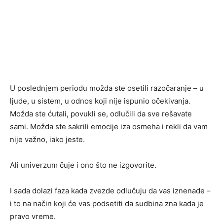
U poslednjem periodu možda ste osetili razočaranje – u
ljude, u sistem, u odnos koji nije ispunio očekivanja.
Možda ste ćutali, povukli se, odlučili da sve rešavate
sami. Možda ste sakrili emocije iza osmeha i rekli da vam
nije važno, iako jeste.
Ali univerzum čuje i ono što ne izgovorite.
I sada dolazi faza kada zvezde odlučuju da vas iznenade –
i to na način koji će vas podsetiti da sudbina zna kada je
pravo vreme.