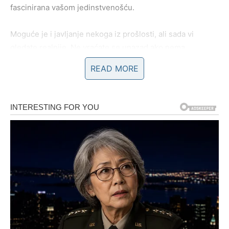
fascinirana vašom jedinstvenošću.
Moguće je i javljanje nekoga iz prošlosti, ali sada vi
gledate realnije. Ne vraćate se unazad ako nema
napretka.
READ MORE
Najveće iznenađenje biće to što ćete osetiti da možete
biti svoji – i voljeni.
POSLOVNA PRILIKA KOJA
DONOSI NAPREDAK
Vodolija je znak ideja. Vi razmišljate drugačije, kreativno,
nekonvencionalno. U poslednje vreme možda ste imali
osećaj da vaša vizija nije dovoljno prepoznata.