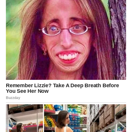
ideju koja vam donosi inspiraciju
osobu koja vas gleda drugačijim očima
osećaj uzbuđenja bez jasnog razloga
To su signali da sudbina radi za vas.