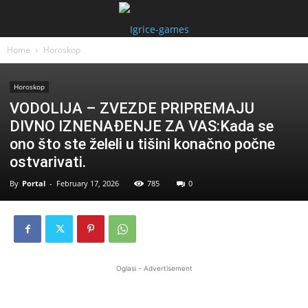
Home
Horoskop
Horoskop
VODOLIJA – ZVEZDE PRIPREMAJU
DIVNO IZNENAĐENJE ZA VAS:Kada se
ono što ste želeli u tišini konačno počne
ostvarivati.
By
Portal
-
February 17, 2026
785
0
Oglasi - Advertisement