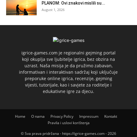
PLANOM: Ovi znakovi mislili su...
August 1, 2026
igrice-games.com je regionalni gejming portal
koji okuplja sve ljubitelje igrica, bez obzira na
uzrast. Naša misija je da pružimo zabavan,
informativan i interaktivan sadržaj koji uključuje
preporuke online igrica, recenzije, gejming
vijesti, tutorijale, kao i savjete za roditelje i
edukativne igre za djecu.
Home
O nama
Privacy Policy
Impressum
Kontakt
Pravila i uslovi korištenja
© Sva prava pridržana - https://igrice-games.com - 2026