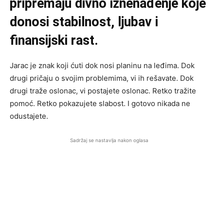
pripremaju divno iznenađenje koje
donosi stabilnost, ljubav i
finansijski rast.
Jarac je znak koji ćuti dok nosi planinu na leđima. Dok
drugi pričaju o svojim problemima, vi ih rešavate. Dok
drugi traže oslonac, vi postajete oslonac. Retko tražite
pomoć. Retko pokazujete slabost. I gotovo nikada ne
odustajete.
Sadržaj se nastavlja nakon oglasa