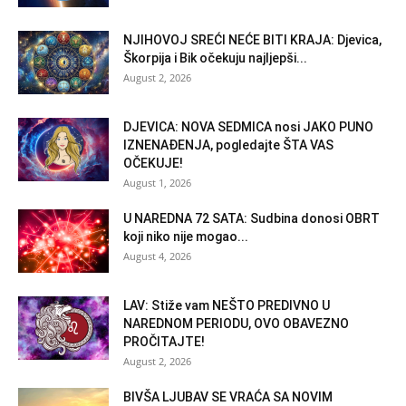
NJIHOVOJ SREĆI NEĆE BITI KRAJA: Djevica,
Škorpija i Bik očekuju najljepši...
August 2, 2026
DJEVICA: NOVA SEDMICA nosi JAKO PUNO
IZNENAĐENJA, pogledajte ŠTA VAS
OČEKUJE!
August 1, 2026
U NAREDNA 72 SATA: Sudbina donosi OBRT
koji niko nije mogao...
August 4, 2026
LAV: Stiže vam NEŠTO PREDIVNO U
NAREDNOM PERIODU, OVO OBAVEZNO
PROČITAJTE!
August 2, 2026
BIVŠA LJUBAV SE VRAĆA SA NOVIM