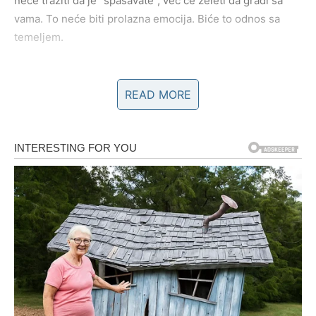
neće tražiti da je “spašavate”, već će želeti da gradi sa
vama. To neće biti prolazna emocija. Biće to odnos sa
temeljem.
Moguće je i javljanje osobe iz prošlosti, ali sada vi birate
racionalno, ne emotivno. Vi birate ono što vam donosi
READ MORE
mir.
Najveće iznenađenje biće to što ćete osetiti sigurnost –
bez potrebe da sve kontrolišete.
POSLOVNI TRIJUMF KOJI
VRAĆA SAMOPOUZDANJE
Jarac je znak ambicije i rada. Vi ste spremni da čekate, da
planirate, da ulažete trud bez garancije. Ali u poslednje
vreme možda ste se pitali kada dolazi nagrada.