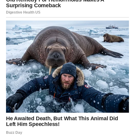
To je znak da se karmički ciklus zatvara.
KARMA VAM VRAĆA SVE ŠTO
STE GRADILI
Ako ste radili tiho – sada dolazi priznanje.
Ako ste bili lojalni – sada dolazi stabilna ljubav.
Ako ste nosili odgovornost – sada dolazi pomoć.
Jarac sada ulazi u fazu nagrade.
DOM, STABILNOST I
DUGOROČNI PLANOVI