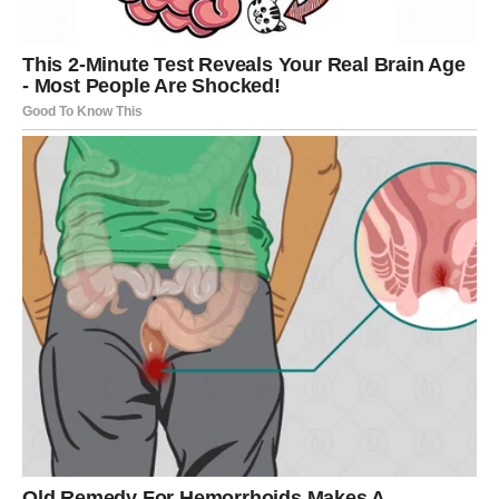
Novac dolazi kao rezultat discipline. A uz novac dolazi i
olakšanje.
UNUTRAŠNJI MIR – NAJVEĆA
NAGRADA
Jarac retko pokazuje koliko ga pogađa tuđa
neodgovornost. Koliko ga umara haos. Koliko ga boli kada
mora sve sam.
U ovom periodu dolazi olakšanje.
Osetićete kako se teret smanjuje. Kako više ne morate da
nosite tuđe greške. Kako se situacije rešavaju bez vaše
konstantne intervencije.