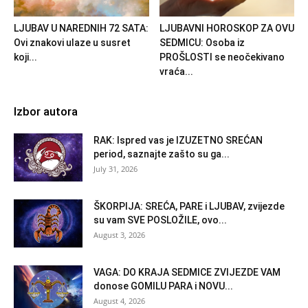
LJUBAV U NAREDNIH 72 SATA:
LJUBAVNI HOROSKOP ZA OVU
Ovi znakovi ulaze u susret
SEDMICU: Osoba iz
koji...
PROŠLOSTI se neočekivano
vraća...
Izbor autora
RAK: Ispred vas je IZUZETNO SREĆAN
period, saznajte zašto su ga...
July 31, 2026
ŠKORPIJA: SREĆA, PARE i LJUBAV, zvijezde
su vam SVE POSLOŽILE, ovo...
August 3, 2026
VAGA: DO KRAJA SEDMICE ZVIJEZDE VAM
donose GOMILU PARA i NOVU...
August 4, 2026