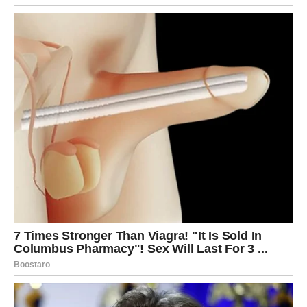
Moguće je rešavanje pitanja doma, ulaganje, kupovina ili
preseljenje. Sve ide u pravcu sigurnosti i trajanja.
Ovo je period kada gradite nešto što neće trajati samo
nekoliko meseci – već godinama.
ZNAKOVI DA SE IZNENAĐENJE
PRIBLIŽAVA
Obratite pažnju na:
razgovor koji menja tok situacije
priliku koja dolazi iznenada
osobu koja pokazuje ozbiljnu nameru