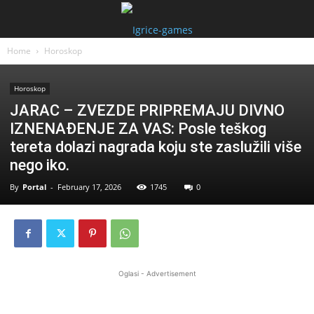
Home
Horoskop
Horoskop
JARAC – ZVEZDE PRIPREMAJU DIVNO
IZNENAĐENJE ZA VAS: Posle teškog
tereta dolazi nagrada koju ste zaslužili više
nego iko.
By
Portal
-
February 17, 2026
1745
0
Oglasi - Advertisement