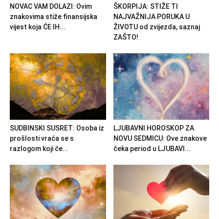
NOVAC VAM DOLAZI: Ovim
ŠKORPIJA: STIŽE TI
znakovima stiže finansijska
NAJVAŽNIJA PORUKA U
vijest koja ĆE IH...
ŽIVOTU od zvijezda, saznaj
ZAŠTO!
SUDBINSKI SUSRET: Osoba iz
LJUBAVNI HOROSKOP ZA
prošlosti vraća se s
NOVU SEDMICU: Ove znakove
razlogom koji će...
čeka period u LJUBAVI...