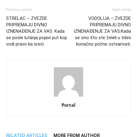
Previous article
Next article
STRELAC – ZVEZDE
VODOLIJA – ZVEZDE
PRIPREMAJU DIVNO
PRIPREMAJU DIVNO
IZNENAĐENJE ZA VAS. Kada
IZNENAĐENJE ZA VAS:Kada
se posle lutanja pojavi put koji
se ono što ste želeli u tišini
vodi pravo ka sreći.
konačno počne ostvarivati.
Portal
RELATED ARTICLES
MORE FROM AUTHOR