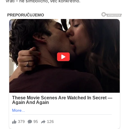
vrati – ne simbolično, već konkretno.