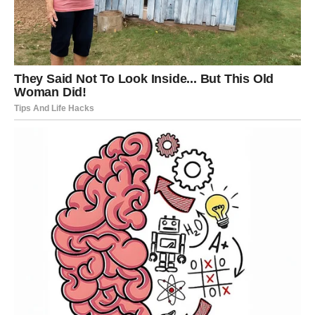
Dolazi sada.
Moguće je:
unapređenje ili nova poslovna pozicija
finansijski pomak koji donosi stabilnost
rešavanje dugotrajnog problema
priznanje od osobe čije vam mišljenje znači
Ovo neće biti prolazna prilika. Biće to korak koji menja
pravac. Korak koji vam daje osećaj da ste konačno na
sigurnom terenu.