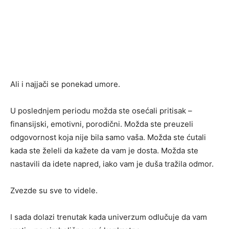
Ali i najjači se ponekad umore.
U poslednjem periodu možda ste osećali pritisak –
finansijski, emotivni, porodični. Možda ste preuzeli
odgovornost koja nije bila samo vaša. Možda ste ćutali
kada ste želeli da kažete da vam je dosta. Možda ste
nastavili da idete napred, iako vam je duša tražila odmor.
Zvezde su sve to videle.
I sada dolazi trenutak kada univerzum odlučuje da vam