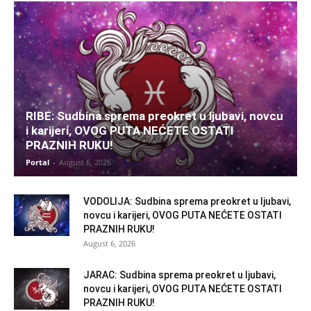
RIBE: Sudbina sprema preokret u ljubavi, novcu
i karijeri, OVOG PUTA NEĆETE OSTATI
PRAZNIH RUKU!
Portal
-
August 6, 2026
VODOLIJA: Sudbina sprema preokret u ljubavi,
novcu i karijeri, OVOG PUTA NEĆETE OSTATI
PRAZNIH RUKU!
August 6, 2026
JARAC: Sudbina sprema preokret u ljubavi,
novcu i karijeri, OVOG PUTA NEĆETE OSTATI
PRAZNIH RUKU!