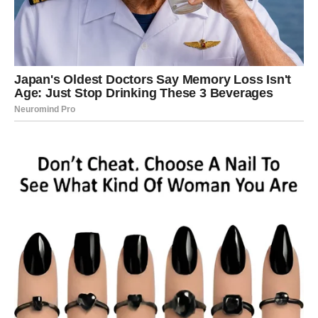
Na poslovnom planu proleće može biti veoma
inspirativno za Vodolije. Ovaj znak ima prirodnu
sposobnost da vidi stvari iz drugačije perspektive i često
dolazi do ideja koje drugi ljudi ne primećuju.
Tokom ovog perioda neke Vodolije mogu dobiti priliku da
realizuju ideju o kojoj su dugo razmišljale.
To može biti novi projekat, saradnja ili čak potpuno novi
pravac u karijeri.
Za Vodolije koje rade u kreativnim ili inovativnim
oblastima ovo može biti veoma uspešan period. Njihove
ideje mogu privući pažnju ljudi koji imaju moć da ih
podrže.