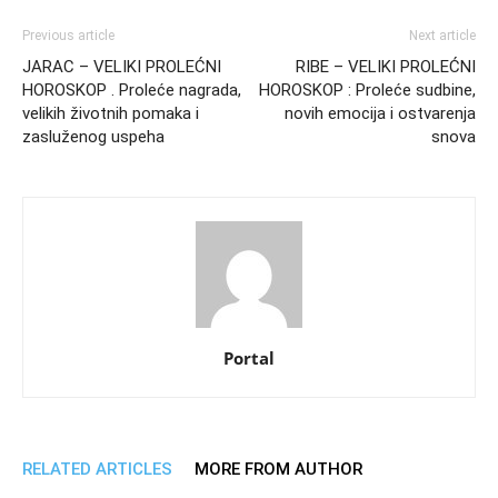
Previous article
Next article
JARAC – VELIKI PROLEĆNI
RIBE – VELIKI PROLEĆNI
HOROSKOP . Proleće nagrada,
HOROSKOP : Proleće sudbine,
velikih životnih pomaka i
novih emocija i ostvarenja
zasluženog uspeha
snova
Portal
RELATED ARTICLES
MORE FROM AUTHOR