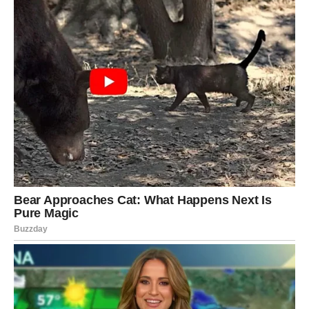
Sudbinska poruka zvezda za
Vodoliju
Zvezde poručuju Vodolijama da nikada ne sumnjaju u
svoju posebnost. Iako njihov put ponekad može izgledati
drugačije od puteva drugih ljudi, upravo taj put često vodi
do velikih otkrića i uspeha.
Proleće donosi priliku da Vodolija napravi važne korake
ka životu koji zaista želi.
Za mnoge pripadnike ovog znaka ovo može biti period u
kojem počinju da se ostvaruju snovi koji su dugo izgledali
daleko.