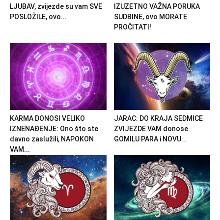
LJUBAV, zvijezde su vam SVE
IZUZETNO VAŽNA PORUKA
POSLOŽILE, ovo...
SUDBINE, ovo MORATE
PROČITATI!
KARMA DONOSI VELIKO
JARAC: DO KRAJA SEDMICE
IZNENAĐENJE: Ono što ste
ZVIJEZDE VAM donose
davno zaslužili, NAPOKON
GOMILU PARA i NOVU...
VAM...