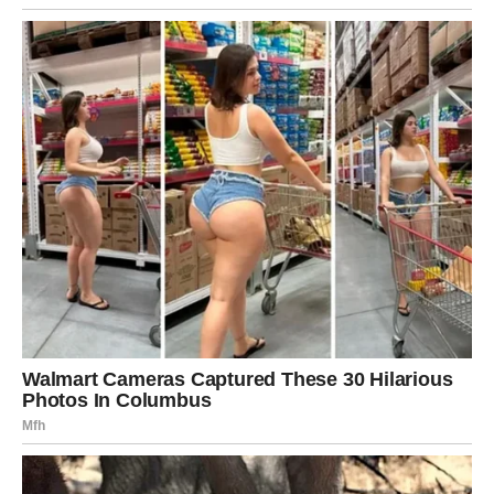
Lični razvoj – Snaga autentičnosti
Jedna od najvažnijih lekcija ovog proleća za Vodolije biće
prihvatanje sopstvene autentičnosti. Vodolija je znak koji
se često razlikuje od drugih, ali upravo ta razlika je njena
najveća snaga.
Proleće donosi priliku da Vodolija shvati koliko je važno
biti veran sebi.
Mnogi pripadnici ovog znaka mogu početi da razmišljaju o
novim ciljevima i planovima za budućnost.
Ovo je period u kojem Vodolija može otkriti nove talente i
interesovanja.