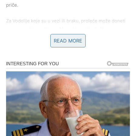
priče.
Za Vodolije koje su u vezi ili braku, proleće može doneti
novu energiju u odnosu. Moguća su zajednička
putovanja, novi planovi ili razgovori o budućnosti koji će
READ MORE
produbiti vezu između partnera.
Ipak, ovaj period može doneti i potrebu za iskrenim
razgovorima. Vodolija je znak koji ne voli ograničenja i
važno joj je da u vezi postoji razumevanje i poverenje.
Kada partner to razume, odnos može postati mnogo
stabilniji.
Posao i karijera – Ideje koje
donose uspeh