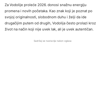
Za Vodolije proleće 2026. donosi snažnu energiju
promena i novih početaka. Kao znak koji je poznat po
svojoj originalnosti, slobodnom duhu i želji da ide
drugačijim putem od drugih, Vodolija često prolazi kroz
život na način koji nije uvek lak, ali je uvek autentičan.
Sadržaj se nastavlja nakon oglasa