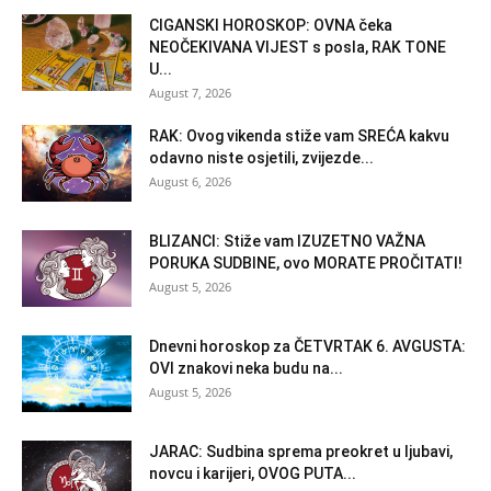
CIGANSKI HOROSKOP: OVNA čeka
NEOČEKIVANA VIJEST s posla, RAK TONE
U...
August 7, 2026
RAK: Ovog vikenda stiže vam SREĆA kakvu
odavno niste osjetili, zvijezde...
August 6, 2026
BLIZANCI: Stiže vam IZUZETNO VAŽNA
PORUKA SUDBINE, ovo MORATE PROČITATI!
August 5, 2026
Dnevni horoskop za ČETVRTAK 6. AVGUSTA:
OVI znakovi neka budu na...
August 5, 2026
JARAC: Sudbina sprema preokret u ljubavi,
novcu i karijeri, OVOG PUTA...