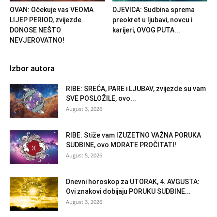
OVAN: Očekuje vas VEOMA
DJEVICA: Sudbina sprema
LIJEP PERIOD, zvijezde
preokret u ljubavi, novcu i
DONOSE NEŠTO
karijeri, OVOG PUTA...
NEVJEROVATNO!
Izbor autora
RIBE: SREĆA, PARE i LJUBAV, zvijezde su vam
SVE POSLOŽILE, ovo...
August 3, 2026
RIBE: Stiže vam IZUZETNO VAŽNA PORUKA
SUDBINE, ovo MORATE PROČITATI!
August 5, 2026
Dnevni horoskop za UTORAK, 4. AVGUSTA:
Ovi znakovi dobijaju PORUKU SUDBINE...
August 3, 2026