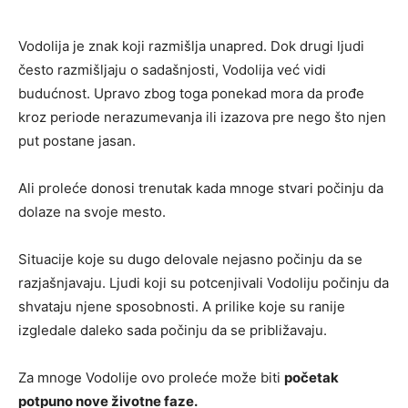
Vodolija je znak koji razmišlja unapred. Dok drugi ljudi
često razmišljaju o sadašnjosti, Vodolija već vidi
budućnost. Upravo zbog toga ponekad mora da prođe
kroz periode nerazumevanja ili izazova pre nego što njen
put postane jasan.
Ali proleće donosi trenutak kada mnoge stvari počinju da
dolaze na svoje mesto.
Situacije koje su dugo delovale nejasno počinju da se
razjašnjavaju. Ljudi koji su potcenjivali Vodoliju počinju da
shvataju njene sposobnosti. A prilike koje su ranije
izgledale daleko sada počinju da se približavaju.
Za mnoge Vodolije ovo proleće može biti
početak
potpuno nove životne faze.