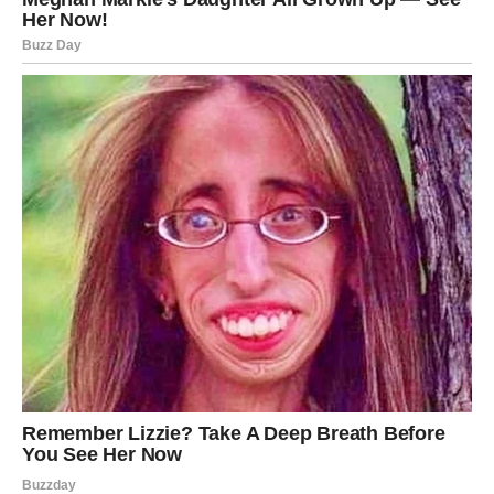
Ako uspe da usmeri svoju energiju u konkretne planove,
finansijska situacija može postati mnogo stabilnija.
Društveni život – Novi ljudi, nove
mogućnosti
Vodolija je znak koji voli da upoznaje nove ljude i
razmenjuje ideje. Tokom proleća društveni život može
postati veoma zanimljiv.
Moguća su nova poznanstva koja donose inspiraciju, ali i
ljude koji mogu imati važnu ulogu u budućnosti Vodolije.
Neki susreti mogu izgledati slučajno, ali kasnije se može
pokazati da su imali mnogo veći značaj nego što je
Vodolija na početku mislila.