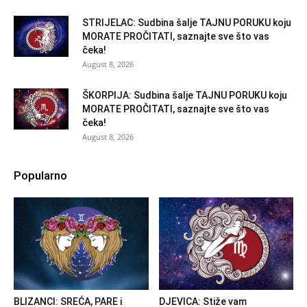
STRIJELAC: Sudbina šalje TAJNU PORUKU koju
MORATE PROČITATI, saznajte sve što vas
čeka!
August 8, 2026
ŠKORPIJA: Sudbina šalje TAJNU PORUKU koju
MORATE PROČITATI, saznajte sve što vas
čeka!
August 8, 2026
Popularno
BLIZANCI: SREĆA, PARE i
DJEVICA: Stiže vam