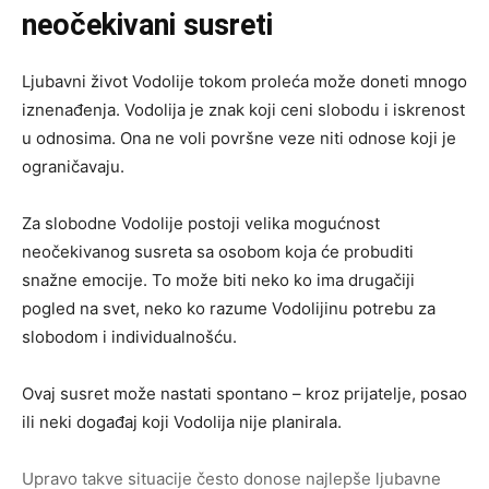
neočekivani susreti
Ljubavni život Vodolije tokom proleća može doneti mnogo
iznenađenja. Vodolija je znak koji ceni slobodu i iskrenost
u odnosima. Ona ne voli površne veze niti odnose koji je
ograničavaju.
Za slobodne Vodolije postoji velika mogućnost
neočekivanog susreta sa osobom koja će probuditi
snažne emocije. To može biti neko ko ima drugačiji
pogled na svet, neko ko razume Vodolijinu potrebu za
slobodom i individualnošću.
Ovaj susret može nastati spontano – kroz prijatelje, posao
ili neki događaj koji Vodolija nije planirala.
Upravo takve situacije često donose najlepše ljubavne