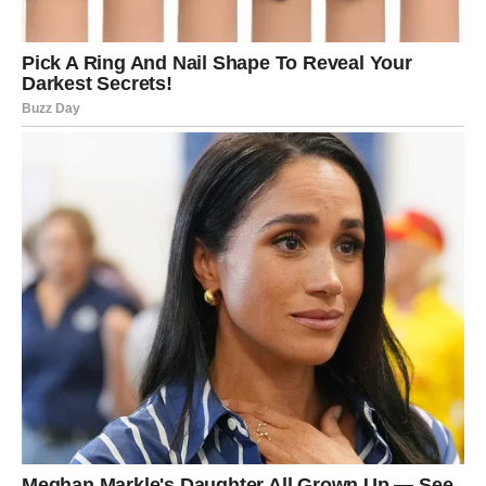
Za neke Vodolije proleće može doneti i priliku za
promenu posla ili rad u novom okruženju.
Finansije – Polako dolazi
stabilnost
Finansijska situacija Vodolija tokom proleća može početi
da se poboljšava. Iako ovaj znak ponekad ne razmišlja
mnogo o novcu jer mu je važnija sloboda i kreativnost,
ovaj period donosi priliku za stabilnije prihode.
Moguće su nove poslovne prilike, projekti ili saradnje
koje donose dodatni novac.
Vodolija može shvatiti koliko je važno napraviti ravnotežu
između svojih ideja i finansijske sigurnosti.