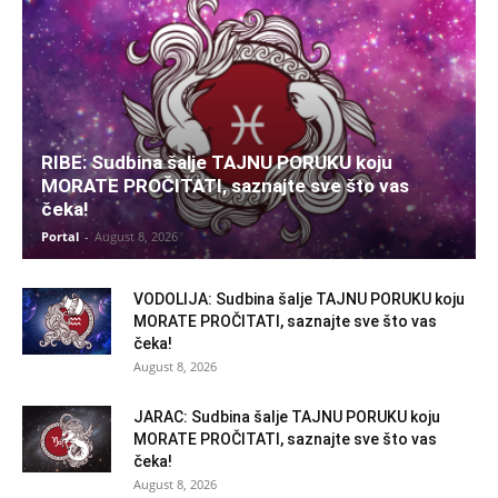
RIBE: Sudbina šalje TAJNU PORUKU koju
MORATE PROČITATI, saznajte sve što vas
čeka!
Portal
-
August 8, 2026
VODOLIJA: Sudbina šalje TAJNU PORUKU koju
MORATE PROČITATI, saznajte sve što vas
čeka!
August 8, 2026
JARAC: Sudbina šalje TAJNU PORUKU koju
MORATE PROČITATI, saznajte sve što vas
čeka!
August 8, 2026