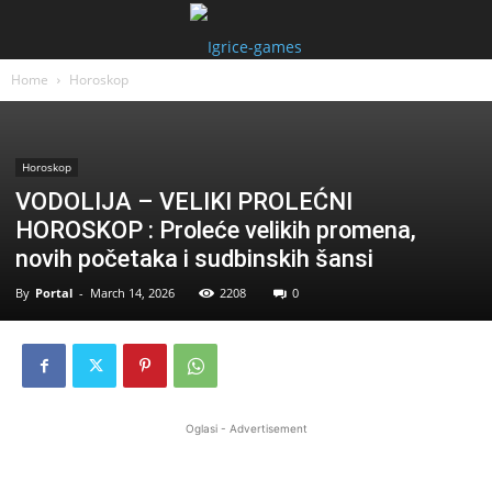
Home
Horoskop
Horoskop
VODOLIJA – VELIKI PROLEĆNI
HOROSKOP : Proleće velikih promena,
novih početaka i sudbinskih šansi
By
Portal
-
March 14, 2026
2208
0
Oglasi - Advertisement