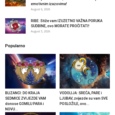
emotivnim izazovima!
August 6, 2026
RIBE: Stiže vam IZUZETNO VAŽNA PORUKA
SUDBINE, ovo MORATE PROČITATI!
August 5, 2026
Popularno
BLIZANCI: DO KRAJA
VODOLIJA: SREĆA, PARE i
SEDMICE ZVIJEZDE VAM
LJUBAV, zvijezde su vam SVE
donose GOMILU PARA i
POSLOŽILE, ovo...
NOVU...