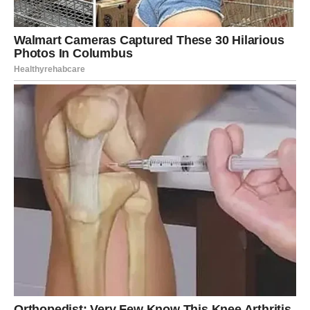
Sada se pojavljuju prilike koje mogu doneti finansijski
napredak.
To može biti povišica, novi projekat ili dodatni izvor
prihoda koji dolazi kroz posao ili saradnju.
Jarac će imati priliku da napravi pametne finansijske
odluke koje mogu obezbediti dugoročnu stabilnost.
Odnosi sa ljudima – Otkriće pravih
prijatelja
Jarac je znak koji ne veruje lako ljudima, ali kada nekome
pokloni poverenje, to je veoma iskreno.