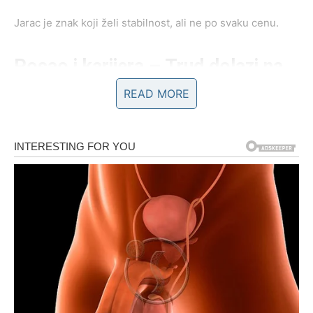
Jarac je znak koji želi stabilnost, ali ne po svaku cenu.
Posao i karijera – Trud dolazi na
naplatu
READ MORE
Na poslovnom planu Jarac ulazi u jedan od najvažnijih
perioda godine. Ovaj znak je poznat po svojoj disciplini,
odgovornosti i sposobnosti da izgradi stabilne temelje za
budućnost.
Proleće može doneti priliku za unapređenje, novi posao
ili projekat koji može imati veliki uticaj na Jarčevu
karijeru.
Neki Jarčevi mogu dobiti priznanje za rad koji su uložili
tokom prethodnih meseci ili čak godina. Ljudi koji imaju