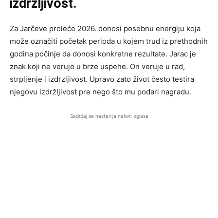
izdržljivost.
Za Jarčeve proleće 2026. donosi posebnu energiju koja
može označiti početak perioda u kojem trud iz prethodnih
godina počinje da donosi konkretne rezultate. Jarac je
znak koji ne veruje u brze uspehe. On veruje u rad,
strpljenje i izdrzljivost. Upravo zato život često testira
njegovu izdržljivost pre nego što mu podari nagradu.
Sadržaj se nastavlja nakon oglasa