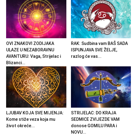
OVI ZNAKOVI ZODIJAKA
RAK: Sudbina vam BAŠ SADA
ULAZE U NEZABORAVNU
ISPUNJAVA SVE ŽELJE,
AVANTURU: Vaga, Strijelac i
razlog će vas...
Blizanci...
LJUBAV KOJA SVE MIJENJA:
STRIJELAC: DO KRAJA
Kome stiže veza koja mu
SEDMICE ZVIJEZDE VAM
život okreće...
donose GOMILU PARA i
NOVU...