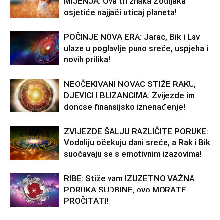
MIJENJA: Ova tri znaka Zodijaka
osjetiće najjači uticaj planeta!
POČINJE NOVA ERA: Jarac, Bik i Lav
ulaze u poglavlje puno sreće, uspjeha i
novih prilika!
NEOČEKIVANI NOVAC STIŽE RAKU,
DJEVICI I BLIZANCIMA: Zvijezde im
donose finansijsko iznenađenje!
ZVIJEZDE ŠALJU RAZLIČITE PORUKE:
Vodoliju očekuju dani sreće, a Rak i Bik
suočavaju se s emotivnim izazovima!
RIBE: Stiže vam IZUZETNO VAŽNA
PORUKA SUDBINE, ovo MORATE
PROČITATI!