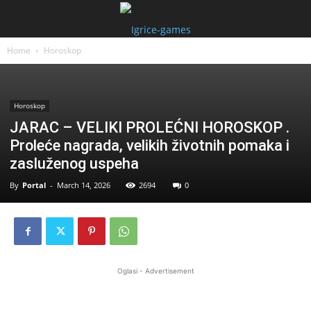
Home
Horoskop
Horoskop
JARAC – VELIKI PROLEĆNI HOROSKOP .
Proleće nagrada, velikih životnih pomaka i
zasluženog uspeha
By
Portal
-
March 14, 2026
2694
0
Oglasi - Advertisement