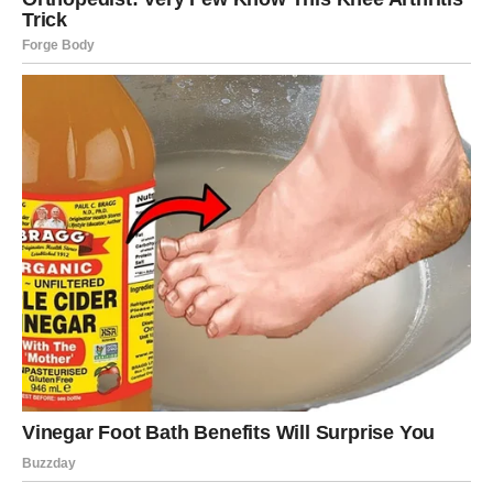
Tokom proleća Jarac može shvatiti ko su ljudi koji ga
zaista podržavaju. Neki odnosi mogu postati jači, dok se
neki mogu prirodno završiti.
Iako takve promene ponekad mogu biti teške, one često
donose jasnoću i unutrašnji mir.
Jarac će shvatiti da je bolje imati mali krug iskrenih ljudi
nego mnogo površnih odnosa.
Lični razvoj – Snaga discipline
Jedna od najvažnijih tema ovog proleća za Jarčeve biće
lični razvoj. Jarac je znak koji ima ogromnu unutrašnju
snagu i sposobnost da prevaziđe prepreke koje bi mnoge
druge ljude zaustavile.