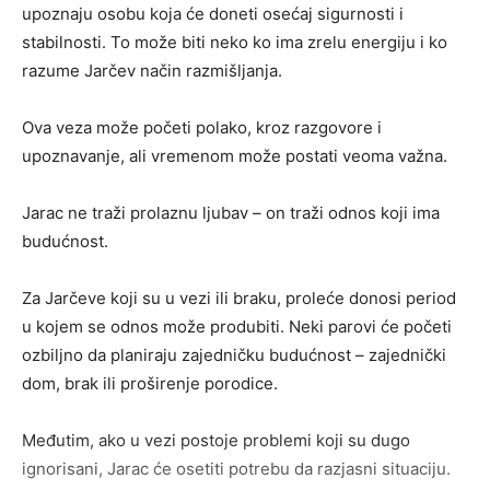
upoznaju osobu koja će doneti osećaj sigurnosti i
stabilnosti. To može biti neko ko ima zrelu energiju i ko
razume Jarčev način razmišljanja.
Ova veza može početi polako, kroz razgovore i
upoznavanje, ali vremenom može postati veoma važna.
Jarac ne traži prolaznu ljubav – on traži odnos koji ima
budućnost.
Za Jarčeve koji su u vezi ili braku, proleće donosi period
u kojem se odnos može produbiti. Neki parovi će početi
ozbiljno da planiraju zajedničku budućnost – zajednički
dom, brak ili proširenje porodice.
Međutim, ako u vezi postoje problemi koji su dugo
ignorisani, Jarac će osetiti potrebu da razjasni situaciju.