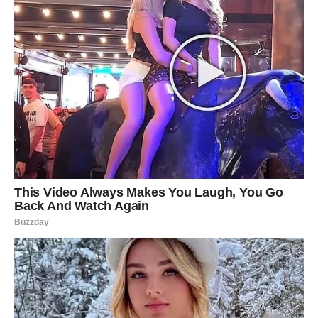
nastavi dalje.
Proleće donosi priliku da se trud iz prošlosti pretvori u
uspeh i stabilnost.
Novi ljudi, nove prilike i novi snovi mogu ući u Jarčev
život.
Za mnoge pripadnike ovog znaka ovo može biti početak
perioda u kojem se sudbina okreće u njihovu korist.