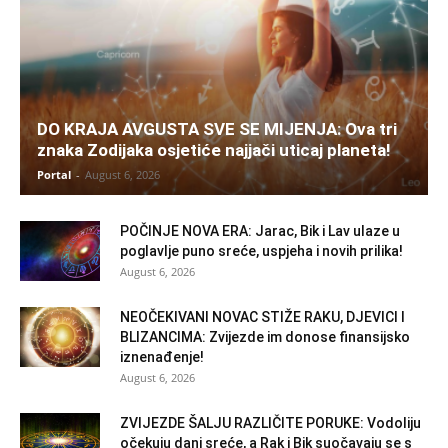
DO KRAJA AVGUSTA SVE SE MIJENJA: Ova tri
znaka Zodijaka osjetiće najjači uticaj planeta!
Portal
-
August 6, 2026
POČINJE NOVA ERA: Jarac, Bik i Lav ulaze u
poglavlje puno sreće, uspjeha i novih prilika!
August 6, 2026
NEOČEKIVANI NOVAC STIŽE RAKU, DJEVICI I
BLIZANCIMA: Zvijezde im donose finansijsko
iznenađenje!
August 6, 2026
ZVIJEZDE ŠALJU RAZLIČITE PORUKE: Vodoliju
očekuju dani sreće, a Rak i Bik suočavaju se s