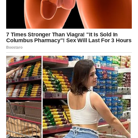
uticaj mogu primetiti njihov trud i ponuditi im priliku koja
može promeniti njihov profesionalni put.
Za Jarčeve koji razmišljaju o pokretanju sopstvenog
posla, proleće može doneti pravi trenutak za prvi korak.
Jarac je znak koji zna kako da gradi uspeh – polako, ali
sigurno.
Finansije – Period stabilnosti i
rasta
Finansijska situacija Jarčeva tokom proleća može postati
mnogo stabilnija. Iako je ovaj znak često veoma
odgovoran kada je novac u pitanju, prethodni period
mogao je doneti određene brige ili troškove.