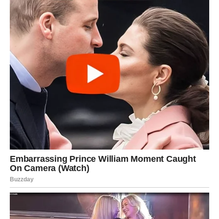
Proleće donosi priliku da Jarac počne da veruje u svoje
sposobnosti još više nego ranije.
Mnogi pripadnici ovog znaka mogu početi da razmišljaju o
novim ciljevima i planovima za budućnost.
Ovo je period u kojem Jarac može shvatiti koliko je
daleko stigao zahvaljujući svom radu i izdrzljivosti.
Sudbinska poruka zvezda za
Jarca
Zvezde poručuju Jarčevima da nikada ne zaborave koliko
su snažni. Iako život ponekad stavlja najveće terete
upravo na njihova leđa, Jarac uvek pronalazi način da