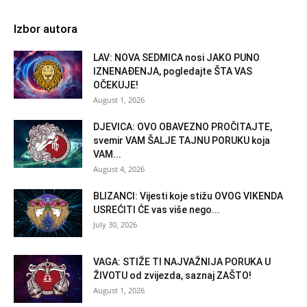
Izbor autora
LAV: NOVA SEDMICA nosi JAKO PUNO
IZNENAĐENJA, pogledajte ŠTA VAS
OČEKUJE!
August 1, 2026
DJEVICA: OVO OBAVEZNO PROČITAJTE,
svemir VAM ŠALJE TAJNU PORUKU koja
VAM...
August 4, 2026
BLIZANCI: Vijesti koje stižu OVOG VIKENDA
USREĆITI ĆE vas više nego...
July 30, 2026
VAGA: STIŽE TI NAJVAŽNIJA PORUKA U
ŽIVOTU od zvijezda, saznaj ZAŠTO!
August 1, 2026