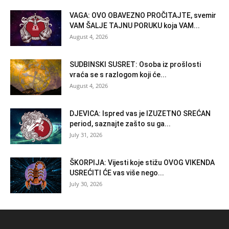
VAGA: OVO OBAVEZNO PROČITAJTE, svemir
VAM ŠALJE TAJNU PORUKU koja VAM...
August 4, 2026
SUDBINSKI SUSRET: Osoba iz prošlosti
vraća se s razlogom koji će...
August 4, 2026
DJEVICA: Ispred vas je IZUZETNO SREĆAN
period, saznajte zašto su ga...
July 31, 2026
ŠKORPIJA: Vijesti koje stižu OVOG VIKENDA
USREĆITI ĆE vas više nego...
July 30, 2026