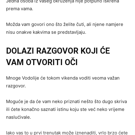
Jedna osoba iz vašeg okruženja nije potpuno iskrena
prema vama.
Možda vam govori ono što želite čuti, ali njene namjere
nisu onakve kakvima se predstavljaju.
DOLAZI RAZGOVOR KOJI ĆE
VAM OTVORITI OČI
Mnoge Vodolije će tokom vikenda voditi veoma važan
razgovor.
Moguće je da će vam neko priznati nešto što dugo skriva
ili ćete konačno saznati istinu koju ste već neko vrijeme
naslućivale.
Iako vas to u prvi trenutak može iznenaditi, vrlo brzo ćete