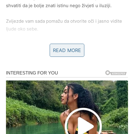
shvatiti da je bolje znati istinu nego živjeti u iluziji.
Zvijezde vam sada pomažu da otvorite oči i jasno vidite
ljude oko sebe.
READ MORE
NOVAC I PRILIKE STIŽU KROZ
NEOČEKIVAN SUSRET