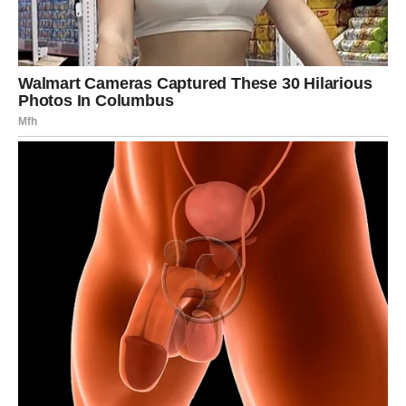
Kada je ljubav u pitanju, ovog vikenda ćete mnogo jasnije
vidjeti šta želite.
Ako ste slobodne, moguće je poznanstvo sa osobom koja
će vas odmah privući inteligencijom, pažnjom i načinom
komunikacije.
Ako ste zauzete, pred vama je razgovor koji bi mogao
promijeniti odnos sa voljenom osobom.
Važno je da ovog puta ne krijete emocije.
Recite ono što osjećate.
NE DONOSITE ODLUKE U
LJUTNJI