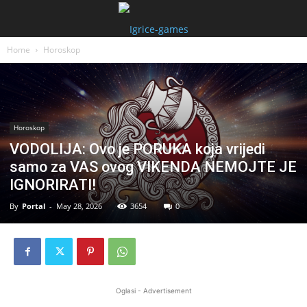
Home
Horoskop
Horoskop
VODOLIJA: Ovo je PORUKA koja vrijedi
samo za VAS ovog VIKENDA NEMOJTE JE
IGNORIRATI!
By
Portal
-
May 28, 2026
3654
0
Oglasi - Advertisement