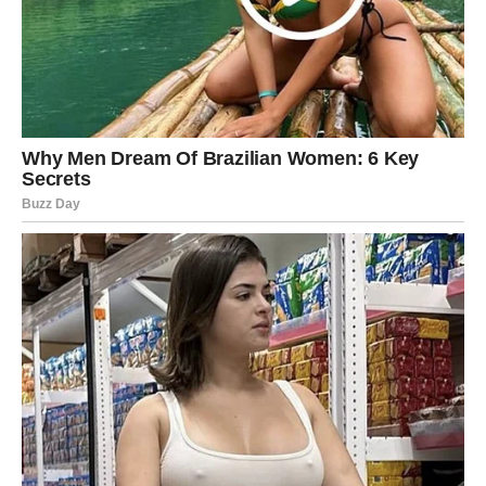
Ovaj vikend mogao bi vam donijeti i zanimljivu priliku
povezanu sa novcem ili poslom.
Moguće je da će jedan slučajan susret ili razgovor
pokrenuti nešto veoma važno za vašu budućnost.
Nemojte odbijati pozive, druženja ili kontakte sa ljudima
koje dugo niste vidjele.
Sudbina vam upravo kroz takve situacije pokušava
otvoriti nova vrata.
LJUBAV – SRCE VAM GOVORI
ISTINU