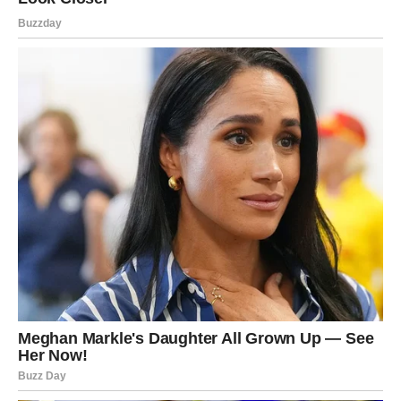
Iako vam možda sada ne djeluje tako, vikend pred vama
mogao bi označiti početak veoma važnog perioda u
vašem životu.
Neke stvari će završiti, ali upravo zato dolazi nešto
mnogo bolje.
Zvijezde vam sada pokušavaju pokazati pravi put.
Zato nemojte ignorisati znakove, osjećaje i ljude koji se
ovog vikenda pojavljuju u vašem životu.
Jer poruka koju vam sudbina šalje ovog vikenda mogla bi
promijeniti mnogo više nego što trenutno možete
zamisliti.