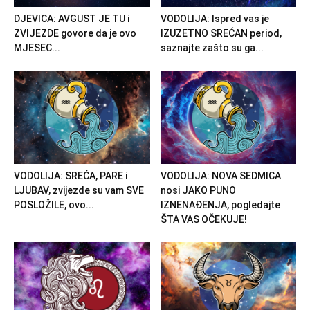
DJEVICA: AVGUST JE TU i
VODOLIJA: Ispred vas je
ZVIJEZDE govore da je ovo
IZUZETNO SREĆAN period,
MJESEC...
saznajte zašto su ga...
VODOLIJA: SREĆA, PARE i
VODOLIJA: NOVA SEDMICA
LJUBAV, zvijezde su vam SVE
nosi JAKO PUNO
POSLOŽILE, ovo...
IZNENAĐENJA, pogledajte
ŠTA VAS OČEKUJE!