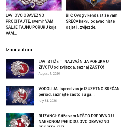
LAV: OVO OBAVEZNO
BIK: Ovog vikenda stiže vam
PROČITAJTE, svemir VAM
SREĆA kakvu odavno niste
ŠALJE TAJNU PORUKU koja
osjetili, zvijezde...
VAM...
Izbor autora
LAV: STIŽE TI NAJVAŽNIJA PORUKA U
ŽIVOTU od zvijezda, saznaj ZAŠTO!
August 1, 2026
VODOLIJA: Ispred vas je IZUZETNO SREĆAN
period, saznajte zašto su ga...
July 31, 2026
BLIZANCI: Stiže vam NEŠTO PREDIVNO U
NAREDNOM PERIODU, OVO OBAVEZNO