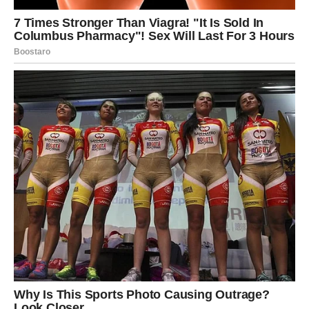
Zvijezde vam šalju još jedno upozorenje.
Ovog vikenda mogle biste burno reagovati na nešto što
vas povrijedi ili razočara.
Pokušajte ne donositi velike odluke u trenutku ljutnje.
Jedna impulzivna reakcija mogla bi vam kasnije donijeti
kajanje.
Dajte sebi vremena da razmislite prije nego što nešto
kažete ili uradite.
OVAJ VIKEND DONOSI VAŽNU
PREKRETNICU