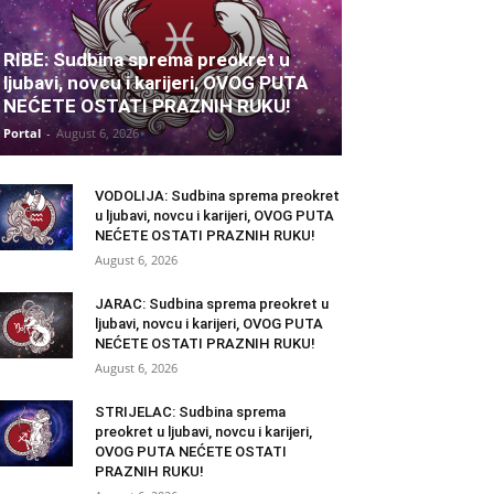
RIBE: Sudbina sprema preokret u
ljubavi, novcu i karijeri, OVOG PUTA
NEĆETE OSTATI PRAZNIH RUKU!
Portal
-
August 6, 2026
VODOLIJA: Sudbina sprema preokret
u ljubavi, novcu i karijeri, OVOG PUTA
NEĆETE OSTATI PRAZNIH RUKU!
August 6, 2026
JARAC: Sudbina sprema preokret u
ljubavi, novcu i karijeri, OVOG PUTA
NEĆETE OSTATI PRAZNIH RUKU!
August 6, 2026
STRIJELAC: Sudbina sprema
preokret u ljubavi, novcu i karijeri,
OVOG PUTA NEĆETE OSTATI
PRAZNIH RUKU!