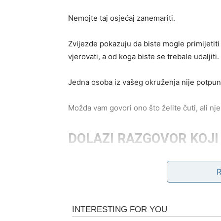
Nemojte taj osjećaj zanemariti.
Zvijezde pokazuju da biste mogle primijeti
vjerovati, a od koga biste se trebale udaljiti.
Jedna osoba iz vašeg okruženja nije potpu
Možda vam govori ono što želite čuti, ali n
DOLAZI RAZGOVOR KOJI 
Mnoge Ribe će tokom vikenda voditi veoma 
Moguće je da će vam neko priznati nešto što 
već neko vrijeme naslućivale.