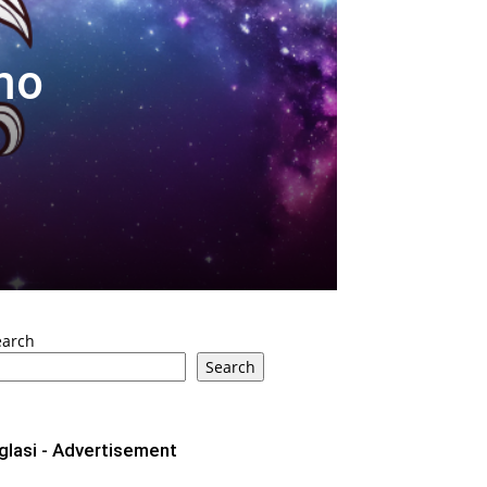
mo
earch
Search
glasi - Advertisement