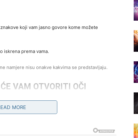
ti znakove koji vam jasno govore kome možete
no iskrena prema vama.
jene namjere nisu onakve kakvima se predstavljaju.
ĆE VAM OTVORITI OČI
važan razgovor.
READ MORE
dugo skriva ili ćete konačno saznati istinu koju ste