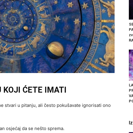
S
PA
zv
RA
L
 KOJI ĆETE IMATI
PR
V
PO
e stvari u pitanju, ali često pokušavate ignorisati ono
I
an osjećaj da se nešto sprema.