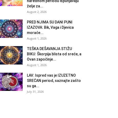
narednom periodu ispunjavaju
želje za...
August 2, 2026
PRED NJIMA SU DANI PUNI
IZAZOVA: Bik, Vaga i Djevica
moraće...
August 1, 2026
TEŠKA DEŠAVANJA STIŽU
BIKU: Škorpija blista od sreće, a
Ovan započinje...
August 1, 2026
LAV: Ispred vas je IZUZETNO
SREĆAN period, saznajte zašto
su ga...
July 31, 2026