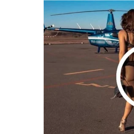
Iako vas to u prvi trenutak može iznenaditi, v
živjeti u iluziji.
Zvijezde vam sada pomažu da otvorite oči i j