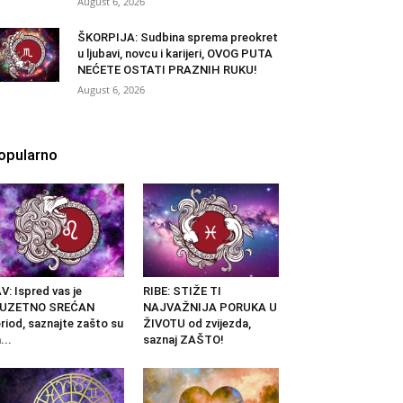
August 6, 2026
ŠKORPIJA: Sudbina sprema preokret
u ljubavi, novcu i karijeri, OVOG PUTA
NEĆETE OSTATI PRAZNIH RUKU!
August 6, 2026
opularno
V: Ispred vas je
RIBE: STIŽE TI
ZUZETNO SREĆAN
NAJVAŽNIJA PORUKA U
riod, saznajte zašto su
ŽIVOTU od zvijezda,
...
saznaj ZAŠTO!