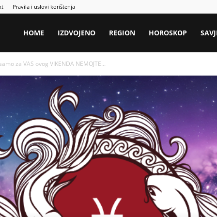
kt
Pravila i uslovi korištenja
HOME
IZDVOJENO
REGION
HOROSKOP
SAVJ
i samo za VAS ovog VIKENDA NEMOJTE...