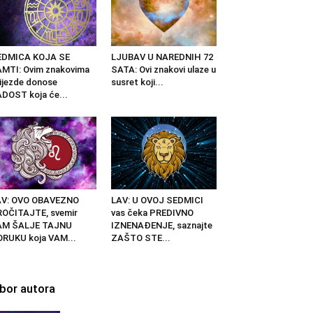
EDMICA KOJA SE
LJUBAV U NAREDNIH 72
MTI: Ovim znakovima
SATA: Ovi znakovi ulaze u
ijezde donose
susret koji...
DOST koja će...
AV: OVO OBAVEZNO
LAV: U OVOJ SEDMICI
OČITAJTE, svemir
vas čeka PREDIVNO
AM ŠALJE TAJNU
IZNENAĐENJE, saznajte
RUKU koja VAM...
ZAŠTO STE...
zbor autora