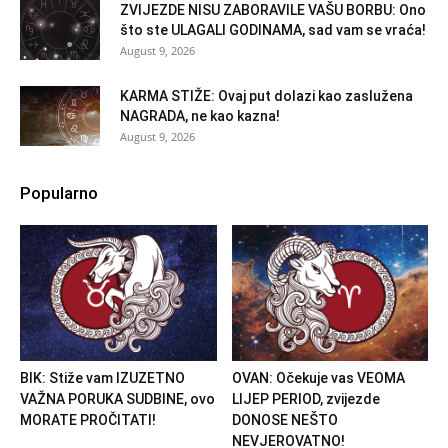
ZVIJEZDE NISU ZABORAVILE VAŠU BORBU: Ono
što ste ULAGALI GODINAMA, sad vam se vraća!
August 9, 2026
KARMA STIŽE: Ovaj put dolazi kao zaslužena
NAGRADA, ne kao kazna!
August 9, 2026
Popularno
BIK: Stiže vam IZUZETNO
OVAN: Očekuje vas VEOMA
VAŽNA PORUKA SUDBINE, ovo
LIJEP PERIOD, zvijezde
MORATE PROČITATI!
DONOSE NEŠTO
NEVJEROVATNO!