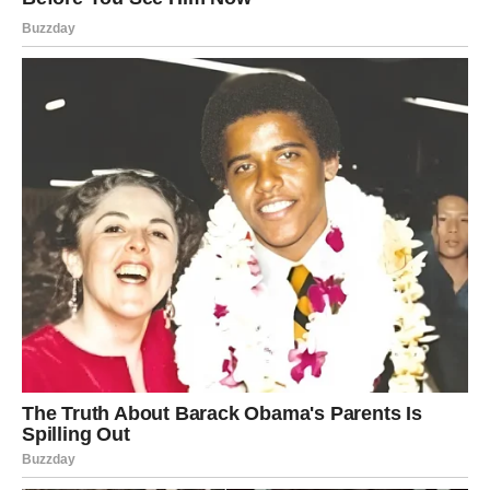
posljednji atom snage, a zauzvrat dobijale razočaranje.
Sada dolazi vrijeme tokom kojeg ćete morati naučiti da
sebe stavite na prvo mjesto.
Tek kada to uradite, počećete osjećati pravi mir i sreću.
Vaša energija postaje jača nego
ikada prije
Najveća promjena koja vam dolazi jeste ona unutrašnja.
U narednim sedmicama osjećaćete mnogo više
samopouzdanja, energije i želje za uspjehom. Problemi
koji su vas ranije iscrpljivali polako gube svoju moć nad
vama.