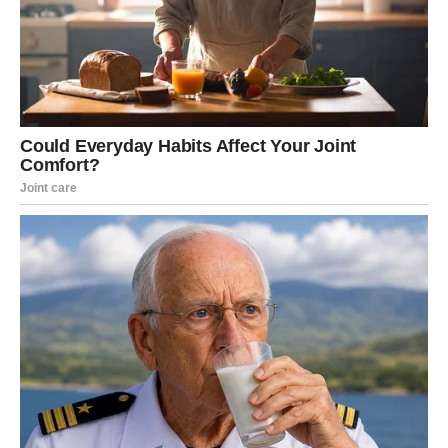
Novac dolazi iz pravca od kojeg
ste skoro odustale
Zvijezde pokazuju da će finansijska situacija uskoro
početi da se mijenja nabolje.
Mnoge Vodolije će konačno dobiti priliku da riješe
probleme koji ih dugo opterećuju. Posebno će sreće
imati one koje su dugo čekale poslovnu priliku ili
pokušavale ostvariti jedan važan cilj.