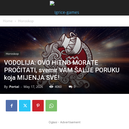
Home
Horoskop
Horoskop
VODOLIJA: OVO HITNO MORATE
PROČITATI, svemir VAM ŠALJE PORUKU
koja MIJENJA SVE!
By
Portal
-
May 17, 2026
4060
0
Oglasi - Advertisement