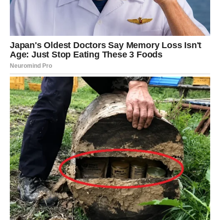
Moguće je da će vam osoba od koje to najmanje
očekujete pomoći više nego što možete zamisliti.
Svemir vam poručuje da ne odustajete jer ono najbolje
tek dolazi.
Ljubav ulazi u vaš život na veoma
neobičan način
Pored finansija, velika promjena očekuje vas i na polju
emocija.
Ako ste dugo bile usamljene ili razočarane, sada dolazi
vrijeme tokom kojeg biste mogle upoznati osobu koja će
vam potpuno promijeniti život.