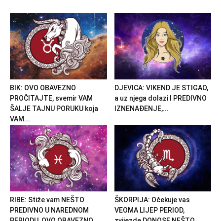
BIK: OVO OBAVEZNO
DJEVICA: VIKEND JE STIGAO,
PROČITAJTE, svemir VAM
a uz njega dolazi I PREDIVNO
ŠALJE TAJNU PORUKU koja
IZNENAĐENJE,...
VAM...
RIBE: Stiže vam NEŠTO
ŠKORPIJA: Očekuje vas
PREDIVNO U NAREDNOM
VEOMA LIJEP PERIOD,
PERIODU, OVO OBAVEZNO
zvijezde DONOSE NEŠTO