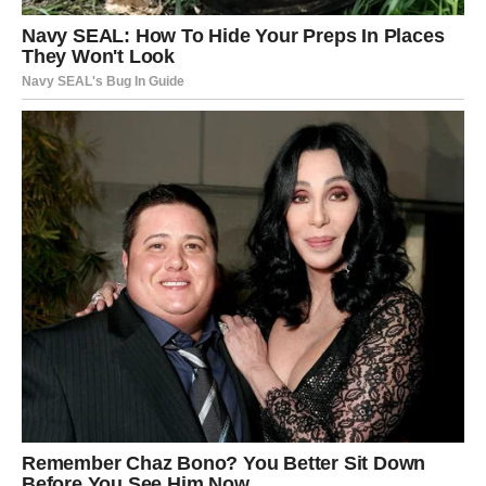
Jedan susret mogao bi probuditi emocije koje ste dugo
skrivale u sebi.
Vodolije koje su u vezi mogle bi konačno riješiti probleme
koji ih dugo muče. Pred vama su iskreni razgovori,
mnogo više razumijevanja i osjećaj da vas partner
konačno počinje gledati drugačijim očima.
Svemir vas upozorava da ne
ponavljate staru grešku
Zvijezde pokazuju da postoji jedna stvar koju morate
ostaviti iza sebe ako želite biti srećne.
Previše ste vremena trošile na ljude koji nisu znali cijeniti
ono što radite za njih. Često ste davale drugima