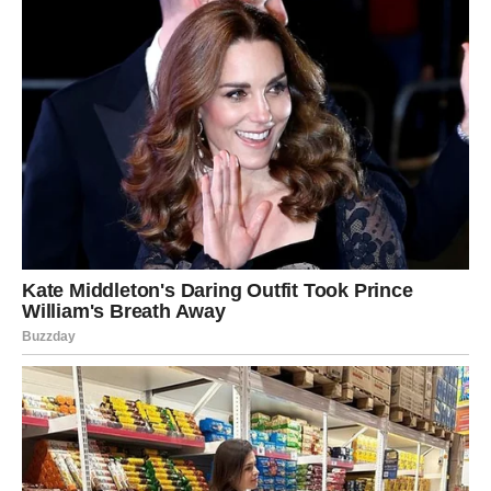
Pred vama su dani tokom kojih biste mogle shvatiti da je
sreća mnogo bliže nego što ste mislile i da vas sudbina
konačno vodi prema životu kakav zaslužujete.