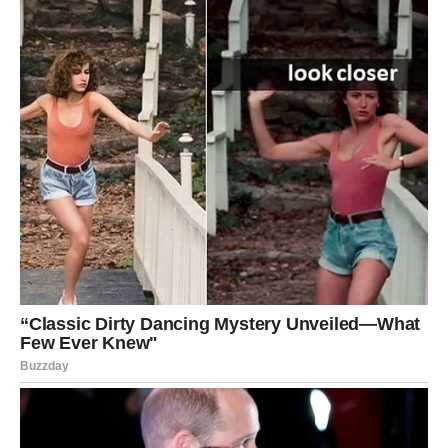
Konačno ćete početi vjerovati da možete ostvariti ono što
želite i da vas ništa više ne može zaustaviti.
Mnoge Vodolije će tokom ovog perioda napraviti korak
koji će kasnije potpuno promijeniti njihov život.
Sudbina vam šalje znak koji ne
smijete ignorisati
Ovo nije običan period u vašem životu. Zvijezde pokazuju
da ste veoma blizu velikog preokreta koji bi mogao
promijeniti sve.
Svemir vam sada šalje poruku da ne odustajete od svojih
snova, čak i ako vam se čini da je put težak.