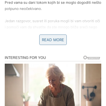
Pred vama su dani tokom kojih bi se moglo dogoditi nešto
potpuno neočekivano.
Jedan razgovor, susret ili poruka mogli bi vam otvoriti oči
i pomoći vam da shvatite da ste mnogo bliže sreći nego
što mislite.
READ MORE
Mnoge Vodolije će tokom narednog perioda dobiti priliku
da promijene posao, poprave finansijsku situaciju ili
započnu nešto potpuno novo.
Ono što je najvažnije jeste činjenica da vam svemir sada
otvara vrata koja su vam dugo bila zatvorena.