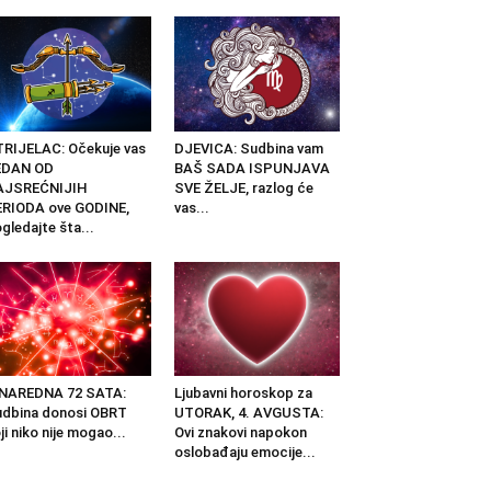
RIJELAC: Očekuje vas
DJEVICA: Sudbina vam
EDAN OD
BAŠ SADA ISPUNJAVA
AJSREĆNIJIH
SVE ŽELJE, razlog će
RIODA ove GODINE,
vas...
gledajte šta...
 NAREDNA 72 SATA:
Ljubavni horoskop za
dbina donosi OBRT
UTORAK, 4. AVGUSTA:
ji niko nije mogao...
Ovi znakovi napokon
oslobađaju emocije...