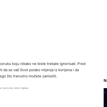
oruku koju nikako ne biste trebale ignorisati. Pred
 da se vaš život polako mijenja iz korijena i da
go što trenutno možete zamisliti.
N
se nastavlja nakon oglasa