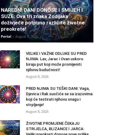
NAREDNI DANI DONOSE I SMIJEH I
SUZE: Ova tri znaka Zodijaka
doživjeće potpuno različite životne
preokrete!
Portal
-
August 8, 2026
VELIKE I VAŽNE ODLUKE SU PRED
NJIMA: Lav, Jarac i Ovan uskoro
biraju put koji može promijeniti
njihovu budućnost!
August 8, 2026
PRED NJIMA SU TEŠKI DANI: Vaga,
Djevica i Rak suočiće se sa izazovima
koji će testirati njihovu snagu i
strpljenje!
August 8, 2026
ŽIVOTNE PROMJENE ČEKAJU
STRIJELCA, BLIZANCE I JARCA:
Veliki preokreti donose nove prilike,