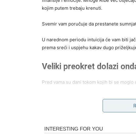
finansije i emocije. Mnoge Ribe već osjećaju
kojim putem trebaju krenuti.
Svemir vam poručuje da prestanete sumnjat
U narednom periodu intuicija će vam biti jač
prema sreći i uspjehu kakav dugo priželjkuj
Veliki preokret dolazi on
Pred vama su dani tokom kojih bi se moglo
Jedan razgovor, susret ili poruka mogli bi v
bliže sreći nego što mislite.
Mnoge Ribe će tokom narednog perioda dobit
situaciju ili započnu nešto potpuno novo.