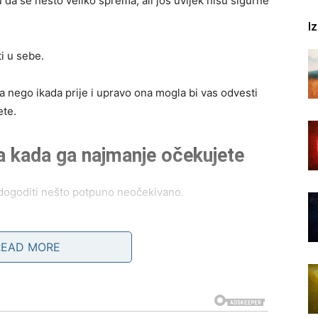
 da se nešto veliko sprema, ali još uvijek nisu sigurne
I
i u sebe.
a nego ikada prije i upravo ona mogla bi vas odvesti
ete.
da kada ga najmanje očekujete
 dogoditi nešto potpuno neočekivano.
am otvoriti oči i pomoći vam da shvatite da ste mnogo
READ MORE
i priliku da promijene posao, poprave finansijsku