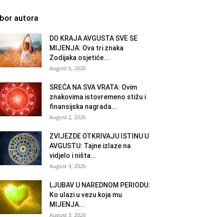
zbor autora
DO KRAJA AVGUSTA SVE SE
MIJENJA: Ova tri znaka
Zodijaka osjetiće...
August 6, 2026
SREĆA NA SVA VRATA: Ovim
znakovima istovremeno stižu i
finansijska nagrada...
August 2, 2026
ZVIJEZDE OTKRIVAJU ISTINU U
AVGUSTU: Tajne izlaze na
vidjelo i ništa...
August 4, 2026
LJUBAV U NAREDNOM PERIODU:
Ko ulazi u vezu koja mu
MIJENJA...
August 3, 2026