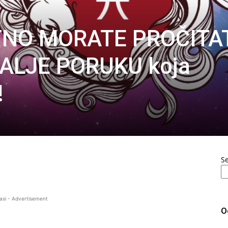
TNO MORATE PROČITAT
ŠALJE PORUKU koja
!
S
asi - Advertisement
O