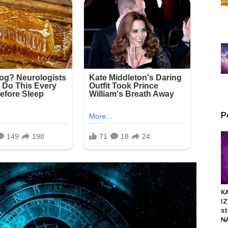
P
K
I
st
N