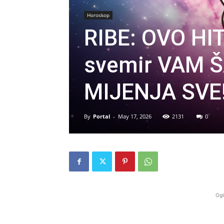
Horoskop
RIBE: OVO HI
svemir VAM 
MIJENJA SVE
By
Portal
-
May 17, 2026
2131
0
Ogl