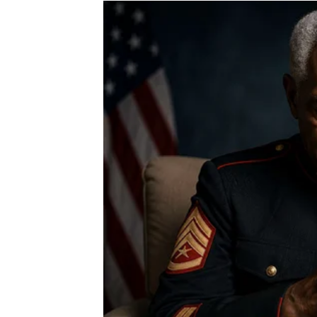
Ono što je najvažnije jeste činjenica da vam
zatvorena.