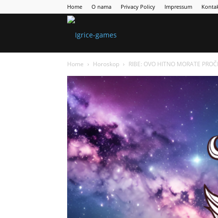
Home
O nama
Privacy Policy
Impressum
Konta
Games
Home
Horoskop
RIBE: OVO HITNO MORATE PROČIT
Portal