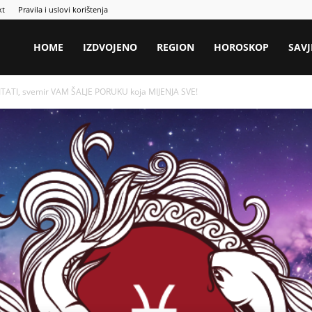
kt
Pravila i uslovi korištenja
HOME
IZDVOJENO
REGION
HOROSKOP
SAVJ
ATI, svemir VAM ŠALJE PORUKU koja MIJENJA SVE!