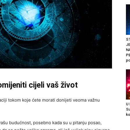
ST
J
N
PE
po
ijeniti cijeli vaš život
aciji tokom koje ćete morati donijeti veoma važnu
U
Su
ko
 vašu budućnost, posebno kada su u pitanju posao,