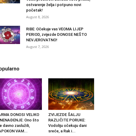
ostvarenje želja i potpuno novi
početak!
August 8, 2026
RIBE: Očekuje vas VEOMA LIJEP
PERIOD, zvijezde DONOSE NEŠTO
NEVJEROVATNO!
August 7, 2026
opularno
ARMA DONOSI VELIKO
ZVIJEZDE ŠALJU
ZNENAĐENJE: Ono što
RAZLIČITE PORUKE:
e davno zaslužili,
Vodoliju očekuju dani
APOKON VAM...
sreće, a Rak i...