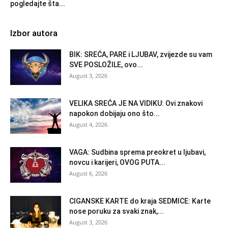
pogledajte šta...
Izbor autora
BIK: SREĆA, PARE i LJUBAV, zvijezde su vam
SVE POSLOŽILE, ovo...
August 3, 2026
VELIKA SREĆA JE NA VIDIKU: Ovi znakovi
napokon dobijaju ono što...
August 4, 2026
VAGA: Sudbina sprema preokret u ljubavi,
novcu i karijeri, OVOG PUTA...
August 6, 2026
CIGANSKE KARTE do kraja SEDMICE: Karte
nose poruku za svaki znak,...
August 3, 2026