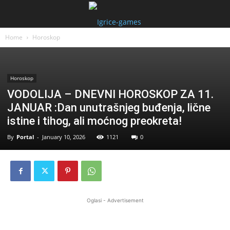
Home
Horoskop
Horoskop
VODOLIJA – DNEVNI HOROSKOP ZA 11.
JANUAR :Dan unutrašnjeg buđenja, lične
istine i tihog, ali moćnog preokreta!
By
Portal
-
January 10, 2026
1121
0
Oglasi - Advertisement