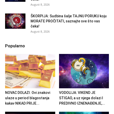
August 8, 2026
ŠKORPIJA: Sudbina šalje TAJNU PORUKU koju
MORATE PROČITATI, saznajte sve što vas
čeka!
August 8, 2026
Popularno
NOVAC DOLAZI: Ovi znakovi
VODOLIJA: VIKEND JE
ulaze u period blagostanja
STIGAO, a uz njega dolazi I
kakav NIKAD PRIJE...
PREDIVNO IZNENAĐENJE,...