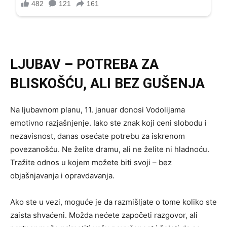
LJUBAV – POTREBA ZA
BLISKOŠĆU, ALI BEZ GUŠENJA
Na ljubavnom planu, 11. januar donosi Vodolijama
emotivno razjašnjenje. Iako ste znak koji ceni slobodu i
nezavisnost, danas osećate potrebu za iskrenom
povezanošću. Ne želite dramu, ali ne želite ni hladnoću.
Tražite odnos u kojem možete biti svoji – bez
objašnjavanja i opravdavanja.
Ako ste u vezi, moguće je da razmišljate o tome koliko ste
zaista shvaćeni. Možda nećete započeti razgovor, ali