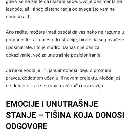
gde više ne želite da ulažete sebe. Ovo je dan mentalne
jasnoće, ali i tihog distanciranja od svega što vam ne
donosi rast.
Ako radite, možete imati osećaj da vas neko ne razume u
potpunosti – ali umesto frustracije, birate da se povučete
i posmatrate. I to je mudro. Danas nije dan za
dokazivanje, već za unutrašnje pozicioniranje.
Za neke Vodolije, 11. januar donosi ideju o promeni
pravca, dodatnom učenju ili novom projektu. Možda još
ne delujete – ali se u vama već rađa nova vizija.
EMOCIJE I UNUTRAŠNJE
STANJE – TIŠINA KOJA DONOSI
ODGOVORE