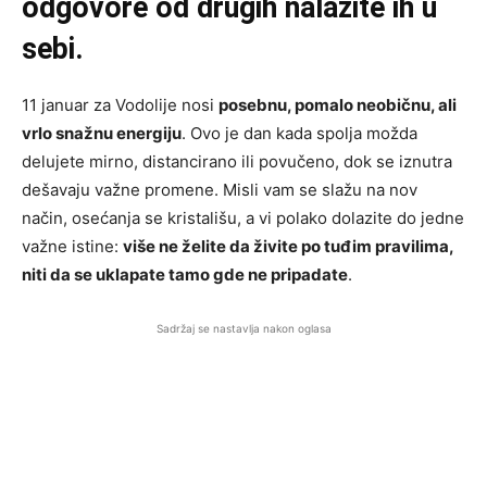
odgovore od drugih nalazite ih u
sebi.
11 januar za Vodolije nosi
posebnu, pomalo neobičnu, ali
vrlo snažnu energiju
. Ovo je dan kada spolja možda
delujete mirno, distancirano ili povučeno, dok se iznutra
dešavaju važne promene. Misli vam se slažu na nov
način, osećanja se kristališu, a vi polako dolazite do jedne
važne istine:
više ne želite da živite po tuđim pravilima,
niti da se uklapate tamo gde ne pripadate
.
Sadržaj se nastavlja nakon oglasa