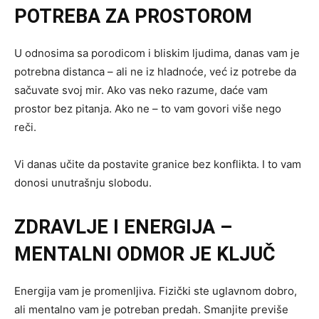
POTREBA ZA PROSTOROM
U odnosima sa porodicom i bliskim ljudima, danas vam je
potrebna distanca – ali ne iz hladnoće, već iz potrebe da
sačuvate svoj mir. Ako vas neko razume, daće vam
prostor bez pitanja. Ako ne – to vam govori više nego
reči.
Vi danas učite da postavite granice bez konflikta. I to vam
donosi unutrašnju slobodu.
ZDRAVLJE I ENERGIJA –
MENTALNI ODMOR JE KLJUČ
Energija vam je promenljiva. Fizički ste uglavnom dobro,
ali mentalno vam je potreban predah. Smanjite previše