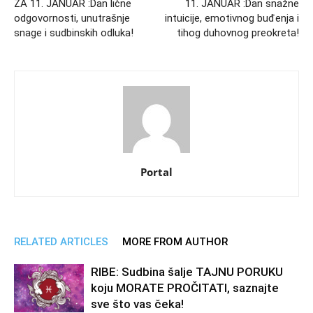
ZA 11. JANUAR :Dan lične
11. JANUAR :Dan snažne
odgovornosti, unutrašnje
intuicije, emotivnog buđenja i
snage i sudbinskih odluka!
tihog duhovnog preokreta!
Portal
RELATED ARTICLES
MORE FROM AUTHOR
RIBE: Sudbina šalje TAJNU PORUKU
koju MORATE PROČITATI, saznajte
sve što vas čeka!