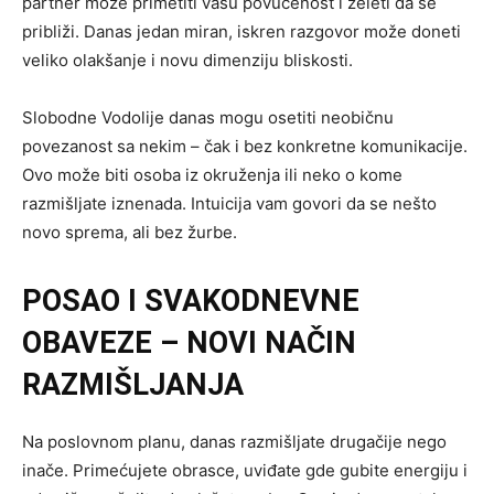
partner može primetiti vašu povučenost i želeti da se
približi. Danas jedan miran, iskren razgovor može doneti
veliko olakšanje i novu dimenziju bliskosti.
Slobodne Vodolije danas mogu osetiti neobičnu
povezanost sa nekim – čak i bez konkretne komunikacije.
Ovo može biti osoba iz okruženja ili neko o kome
razmišljate iznenada. Intuicija vam govori da se nešto
novo sprema, ali bez žurbe.
POSAO I SVAKODNEVNE
OBAVEZE – NOVI NAČIN
RAZMIŠLJANJA
Na poslovnom planu, danas razmišljate drugačije nego
inače. Primećujete obrasce, uviđate gde gubite energiju i