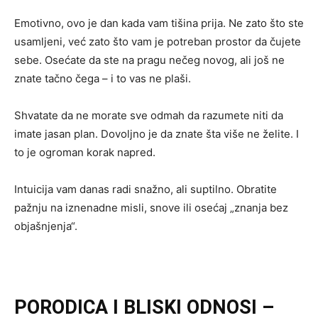
Emotivno, ovo je dan kada vam tišina prija. Ne zato što ste
usamljeni, već zato što vam je potreban prostor da čujete
sebe. Osećate da ste na pragu nečeg novog, ali još ne
znate tačno čega – i to vas ne plaši.
Shvatate da ne morate sve odmah da razumete niti da
imate jasan plan. Dovoljno je da znate šta više ne želite. I
to je ogroman korak napred.
Intuicija vam danas radi snažno, ali suptilno. Obratite
pažnju na iznenadne misli, snove ili osećaj „znanja bez
objašnjenja“.
PORODICA I BLISKI ODNOSI –