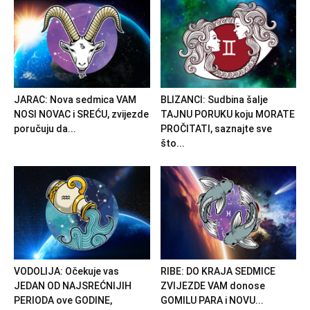
JARAC: Nova sedmica VAM
BLIZANCI: Sudbina šalje
NOSI NOVAC i SREĆU, zvijezde
TAJNU PORUKU koju MORATE
poručuju da...
PROČITATI, saznajte sve
što...
VODOLIJA: Očekuje vas
RIBE: DO KRAJA SEDMICE
JEDAN OD NAJSREĆNIJIH
ZVIJEZDE VAM donose
PERIODA ove GODINE,
GOMILU PARA i NOVU...