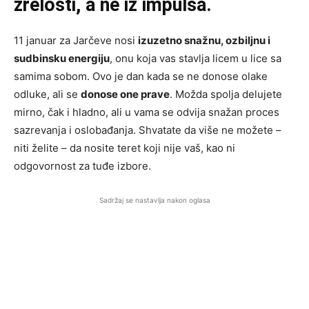
zrelosti, a ne iz impulsa.
11 januar za Jarčeve nosi
izuzetno snažnu, ozbiljnu i
sudbinsku energiju
, onu koja vas stavlja licem u lice sa
samima sobom. Ovo je dan kada se ne donose olake
odluke, ali se
donose one prave
. Možda spolja delujete
mirno, čak i hladno, ali u vama se odvija snažan proces
sazrevanja i oslobađanja. Shvatate da više ne možete –
niti želite – da nosite teret koji nije vaš, kao ni
odgovornost za tuđe izbore.
Sadržaj se nastavlja nakon oglasa