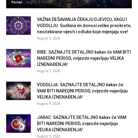
Portal
-
August 9, 2026
VAŽNA DEŠAVANJA ČEKAJU DJEVICU, VAGU I
VODOLIJU: Sudbina im donosi velike preokrete,
neočekivane vijesti i odluke koje mijenjaju sve!
August 9, 2026
RIBE: SAZNAJTE DETALJNO kakav će VAM BITI
NAREDNI PERIOD, zvijezde najavljuju VELIKA
IZNENAĐENJA!
August 9, 2026
VODOLIJA: SAZNAJTE DETALJNO kakav će
VAM BITI NAREDNI PERIOD, zvijezde najavljuju
VELIKA IZNENAĐENJA!
August 9, 2026
JARAC: SAZNAJTE DETALJNO kakav će VAM
BITI NAREDNI PERIOD, zvijezde najavljuju
VELIKA IZNENAĐENJA!
August 9, 2026