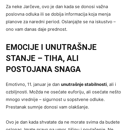
Za neke Jarčeve, ovo je dan kada se donosi važna
poslovna odluka ili se dobija informacija koja menja
planove za naredni period. Oslanjajte se na iskustvo –
ono vam danas daje prednost.
EMOCIJE I UNUTRAŠNJE
STANJE – TIHA, ALI
POSTOJANA SNAGA
Emotivno, 11. januar je dan
unutrašnje stabilnosti
, ali i
ozbiljnosti. Možda ne osećate euforiju, ali osećate nešto
mnogo vrednije – sigurnost u sopstvene odluke.
Prestanak sumnje donosi vam olakšanje.
Ovo je dan kada shvatate da ne morate svima da budete
oslonac. Imate pravo na umor, tišinu i povlačenje. Ne