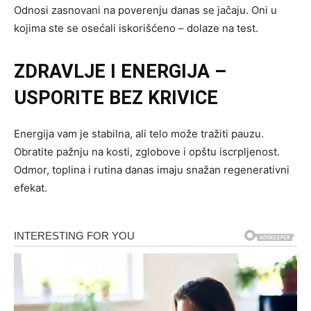
Odnosi zasnovani na poverenju danas se jačaju. Oni u
kojima ste se osećali iskorišćeno – dolaze na test.
ZDRAVLJE I ENERGIJA –
USPORITE BEZ KRIVICE
Energija vam je stabilna, ali telo može tražiti pauzu.
Obratite pažnju na kosti, zglobove i opštu iscrpljenost.
Odmor, toplina i rutina danas imaju snažan regenerativni
efekat.