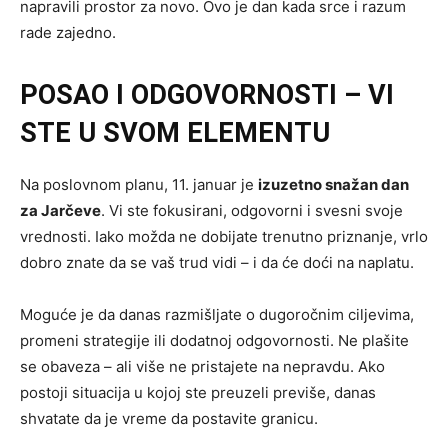
napravili prostor za novo. Ovo je dan kada srce i razum
rade zajedno.
POSAO I ODGOVORNOSTI – VI
STE U SVOM ELEMENTU
Na poslovnom planu, 11. januar je
izuzetno snažan dan
za Jarčeve
. Vi ste fokusirani, odgovorni i svesni svoje
vrednosti. Iako možda ne dobijate trenutno priznanje, vrlo
dobro znate da se vaš trud vidi – i da će doći na naplatu.
Moguće je da danas razmišljate o dugoročnim ciljevima,
promeni strategije ili dodatnoj odgovornosti. Ne plašite
se obaveza – ali više ne pristajete na nepravdu. Ako
postoji situacija u kojoj ste preuzeli previše, danas
shvatate da je vreme da postavite granicu.