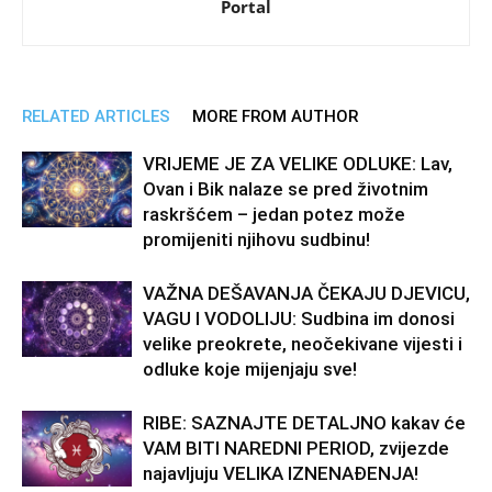
Portal
RELATED ARTICLES
MORE FROM AUTHOR
VRIJEME JE ZA VELIKE ODLUKE: Lav,
Ovan i Bik nalaze se pred životnim
raskršćem – jedan potez može
promijeniti njihovu sudbinu!
VAŽNA DEŠAVANJA ČEKAJU DJEVICU,
VAGU I VODOLIJU: Sudbina im donosi
velike preokrete, neočekivane vijesti i
odluke koje mijenjaju sve!
RIBE: SAZNAJTE DETALJNO kakav će
VAM BITI NAREDNI PERIOD, zvijezde
najavljuju VELIKA IZNENAĐENJA!