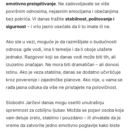
emotivno preispitivanje
. Ne zadovoljavate se više
površnim odnosima, nejasnim emocijama i obećanjima
bez pokrića. Vi danas tražite
stabilnost, poštovanje i
sigurnost
– i vrlo jasno osećate da li to imate ili ne.
Ako ste u vezi, moguće je da razmišljate o budućnosti
odnosa: gde vodi, ima li temelje i da li oboje ulažete
jednako. Razgovor koji se danas vodi može biti tih, ali
izuzetno značajan. Ne mora biti dramatičan – ali donosi
istinu. Ako je veza stabilna, danas se dodatno učvršćuje
kroz poverenje i zajedničke planove. Ako nije, u vama se
rađa jasna odluka da više ne pristajete na polovičnost.
Slobodni Jarčevi danas mogu osetiti unutrašnju
spremnost za ozbiljnu ljubav. Možda se pojavi osoba koja
vam deluje zrelo, stabilno i pouzdano – ili shvatate da je
vreme da zatvorite jedno emotivno poglavlje kako biste