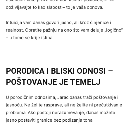
doživljavajte to kao slabost – to je vaša obnova.
Intuicija vam danas govori jasno, ali kroz činjenice i
realnost. Obratite pažnju na ono što vam deluje „logično“
– u tome se krije istina.
PORODICA I BLISKI ODNOSI –
POŠTOVANJE JE TEMELJ
U porodičnim odnosima, Jarac danas traži poštovanje i
jasnoću. Ne želite rasprave, ali ne želite ni prećutkivanje
problema. Ako postoji nerazumevanje, danas možete
jasno postaviti granice bez podizanja tona.