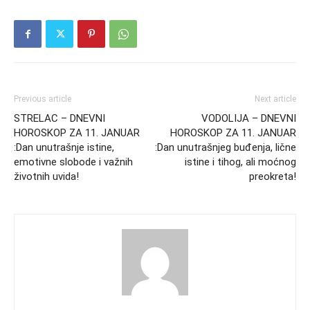
Previous article
Next article
STRELAC – DNEVNI
VODOLIJA – DNEVNI
HOROSKOP ZA 11. JANUAR
HOROSKOP ZA 11. JANUAR
:Dan unutrašnje istine,
:Dan unutrašnjeg buđenja, lične
emotivne slobode i važnih
istine i tihog, ali moćnog
životnih uvida!
preokreta!