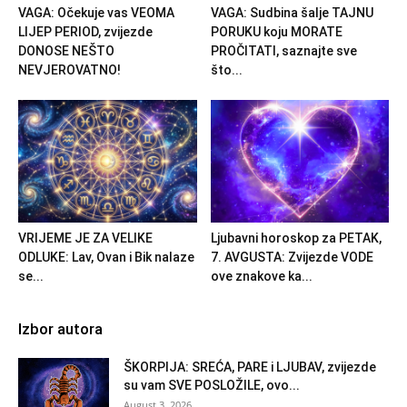
VAGA: Očekuje vas VEOMA
VAGA: Sudbina šalje TAJNU
LIJEP PERIOD, zvijezde
PORUKU koju MORATE
DONOSE NEŠTO
PROČITATI, saznajte sve
NEVJEROVATNO!
što...
VRIJEME JE ZA VELIKE
Ljubavni horoskop za PETAK,
ODLUKE: Lav, Ovan i Bik nalaze
7. AVGUSTA: Zvijezde VODE
se...
ove znakove ka...
Izbor autora
ŠKORPIJA: SREĆA, PARE i LJUBAV, zvijezde
su vam SVE POSLOŽILE, ovo...
August 3, 2026