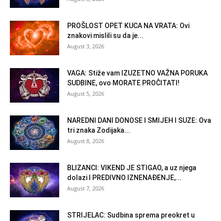
PROŠLOST OPET KUCA NA VRATA: Ovi
znakovi mislili su da je...
August 3, 2026
VAGA: Stiže vam IZUZETNO VAŽNA PORUKA
SUDBINE, ovo MORATE PROČITATI!
August 5, 2026
NAREDNI DANI DONOSE I SMIJEH I SUZE: Ova
tri znaka Zodijaka...
August 8, 2026
BLIZANCI: VIKEND JE STIGAO, a uz njega
dolazi I PREDIVNO IZNENAĐENJE,...
August 7, 2026
STRIJELAC: Sudbina sprema preokret u