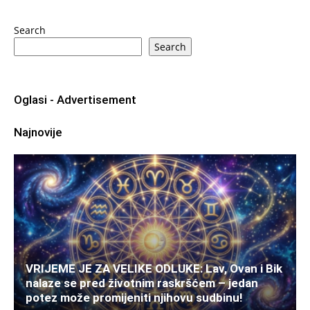
Search
Search
Oglasi - Advertisement
Najnovije
VRIJEME JE ZA VELIKE ODLUKE: Lav, Ovan i Bik
nalaze se pred životnim raskršćem – jedan
potez može promijeniti njihovu sudbinu!