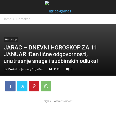
Home
Horoskop
Horoskop
JARAC – DNEVNI HOROSKOP ZA 11.
JANUAR :Dan lične odgovornosti,
unutrašnje snage i sudbinskih odluka!
By
Portal
-
January 10, 2026
1111
0
Oglasi - Advertisement