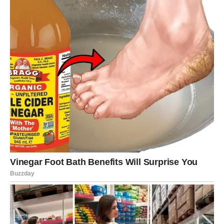
neočekivane susrete.
Najvažnije je da ostanete otvoreni za promjene i da ne
odbacujete prilike koje dolaze iznenada.
Ovo je period u kojem Vodolija ulazi u fazu u kojoj
sloboda, ideje i brzina promjena postaju glavni izvor
sreće i finansijskog uspjeha.