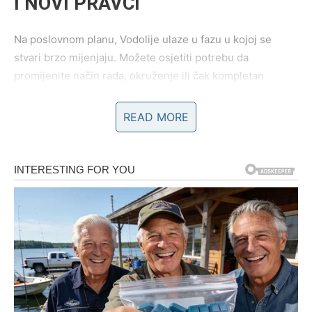
I NOVI PRAVCI
Na poslovnom planu, Vodolije ulaze u fazu u kojoj se
stvari brzo mijenjaju. Možete osjetiti potrebu da
promijenite način rada, okruženje ili čak kompletan
pravac karijere.
READ MORE
Ovo nije negativna promjena, već oslobađanje od rutine
koja vas je kočila.
Zvijezde vas guraju ka inovacijama, kreativnim rješenjima
i modernim načinima rada.
Moguće su nove prilike ili projekti koji djeluju neobično,
ali dugoročno donose uspjeh.
Vaša originalnost sada dolazi do izražaja više nego ikada.