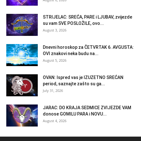
STRIJELAC: SREĆA, PARE i LJUBAV, zvijezde
su vam SVE POSLOŽILE, ovo...
August 3, 2026
Dnevni horoskop za ČETVRTAK 6. AVGUSTA:
OVI znakovi neka budu na...
August 5, 2026
OVAN: Ispred vas je IZUZETNO SREĆAN
period, saznajte zašto su ga...
July 31, 2026
JARAC: DO KRAJA SEDMICE ZVIJEZDE VAM
donose GOMILU PARA i NOVU...
August 4, 2026