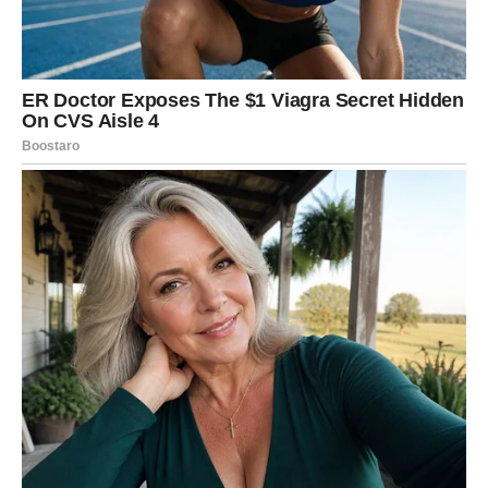
povezanost. Ako ste slobodni, moguće je iznenadno
poznanstvo koje počinje spontano, kroz poruke,
društvene mreže ili prijatelje.
Ovo je osoba koja vas privlači svojim načinom
razmišljanja, humorom i originalnošću.
Veza se ne razvija tradicionalno, već kroz razmjenu ideja i
slobodu.
Ako ste u vezi, sada dolazi period u kojem je ključ
komunikacija. Sve što je bilo neizrečeno sada dolazi na
površinu i može dovesti do boljeg razumijevanja.
Zvijezde vam poručuju da ne potiskujete emocije, već da
ih izrazite jasno i iskreno.