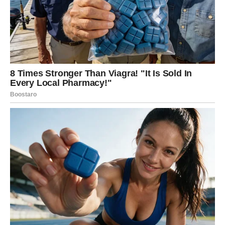
LJUBAV: MENTALNA
POVEZANOST I NEOČ
EKIVANI
SUSRETI
U ljubavnom životu, Vodolije ulaze u period u kojem sve
počinje kroz komunikaciju, razgovor i mentalnu