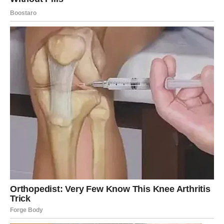
NOVIH MREŽA
Društveni život postaje vrlo aktivan. Dolazi do novih
poznanstava, poziva i kontakata koji vam mogu otvoriti
važne prilike.
Vaša mreža ljudi postaje ključ vašeg uspjeha u ovom
periodu.
Ljudi vas više traže i uključuju u različite projekte i ideje.
Drage Vodolije, zvijezde vam donose period u kojem se
finansije, posao i ljubav otvaraju kroz promjene,
komunikaciju i nove ideje.
Novac dolazi kroz inovacije i kontakte, posao donosi nove
pravce i slobodu, a ljubav donosi mentalnu povezanost i