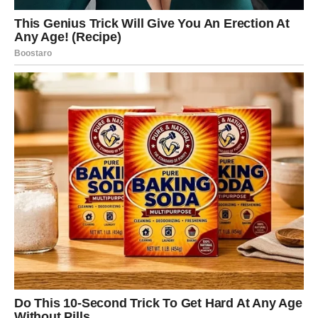
UNUTRAŠNJI RAZVOJ:
OSLOBAĐANJE MENTALNIH
OGRANIČENJA
Na unutrašnjem planu, Vodolije prolaze kroz proces
oslobađanja od mentalnih blokada i starih uvjerenja. Ako
ste imali osjećaj da morate da se uklapate u nešto što
vam ne odgovara, sada to počinjete da odbacujete.
Počinjete da se vraćate svojoj autentičnosti.
Ovo donosi osjećaj lakoće i mentalne slobode.
DRUŠTVENI ŽIVOT:
EKSPANZIJA KONTAKATA I