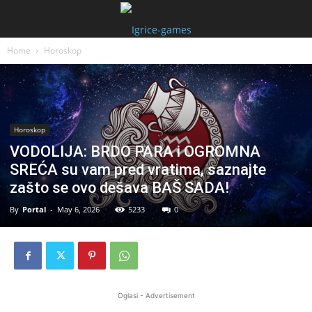
Home
Horoskop
Horoskop
VODOLIJA: BRDO PARA i OGROMNA
SREĆA su vam pred vratima, saznajte
zašto se ovo dešava BAŠ SADA!
By
Portal
-
May 6, 2026
5233
0
Oglasi - Advertisement