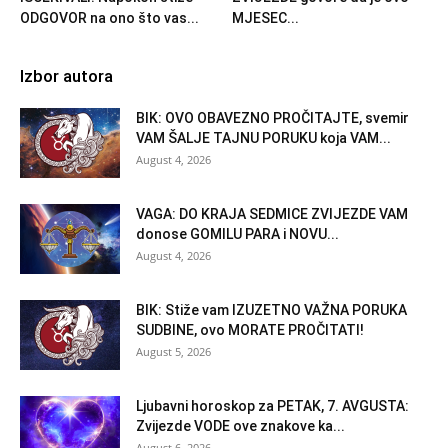
ODGOVOR na ono što vas...
MJESEC...
Izbor autora
BIK: OVO OBAVEZNO PROČITAJTE, svemir
VAM ŠALJE TAJNU PORUKU koja VAM...
August 4, 2026
VAGA: DO KRAJA SEDMICE ZVIJEZDE VAM
donose GOMILU PARA i NOVU...
August 4, 2026
BIK: Stiže vam IZUZETNO VAŽNA PORUKA
SUDBINE, ovo MORATE PROČITATI!
August 5, 2026
Ljubavni horoskop za PETAK, 7. AVGUSTA:
Zvijezde VODE ove znakove ka...
August 6, 2026