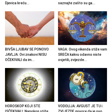
Djevica kreću...
saznajte zašto su ga...
BIVŠA LJUBAV SE PONOVO
VAGA: Ovog vikenda stiže vam
JAVLJA: Ovi znakovi NISU
SREĆA kakvu odavno niste
OČEKIVALI da im...
osjetili, zvijezde...
HOROSKOP KOJI STE
VODOLIJA: AVGUST JE TU i
ISČEKIVALI: Napokon stiže
ZVIJEZDE govore da je ovo