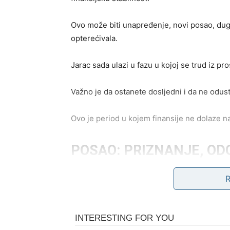
Ovo može biti unapređenje, novi posao, dugor
opterećivala.
Jarac sada ulazi u fazu u kojoj se trud iz pr
Važno je da ostanete dosljedni i da ne odust
Ovo je period u kojem finansije ne dolaze n
POSAO: PRIZNANJE, OD
POZICIJE
Na poslovnom planu, Jarčevi ulaze u fazu u 
Ljudi oko vas počinju da shvataju koliko ste 
najzahtjevnije zadatke.