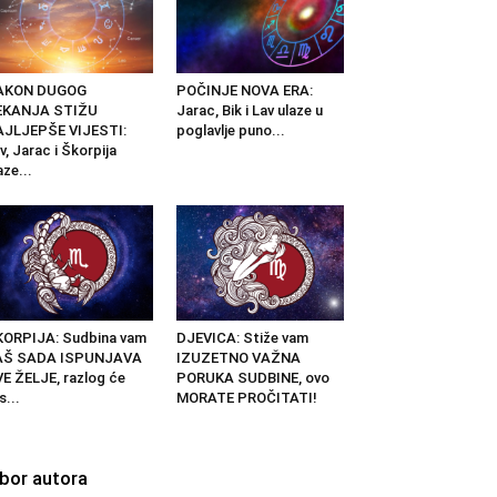
AKON DUGOG
POČINJE NOVA ERA:
EKANJA STIŽU
Jarac, Bik i Lav ulaze u
AJLJEPŠE VIJESTI:
poglavlje puno...
v, Jarac i Škorpija
aze...
ORPIJA: Sudbina vam
DJEVICA: Stiže vam
AŠ SADA ISPUNJAVA
IZUZETNO VAŽNA
E ŽELJE, razlog će
PORUKA SUDBINE, ovo
s...
MORATE PROČITATI!
zbor autora