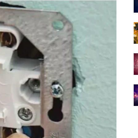
poziciju koja vam donosi dugoročnu stabilnost.
je, već u strukture gdje vaša organizovanost dolazi do
 reputacija značajno jača.