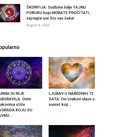
ŠKORPIJA: Sudbina šalje TAJNU
PORUKU koju MORATE PROČITATI,
saznajte sve što vas čeka!
August 8, 2026
opularno
ARMA IH NIJE
LJUBAV U NAREDNIH 72
ABORAVILA: Ovim
SATA: Ovi znakovi ulaze u
akovima stiže
susret koji...
AGRADA KOJU SU
VNO...