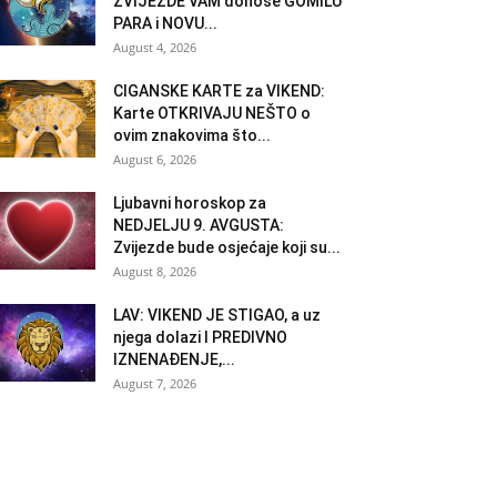
ZVIJEZDE VAM donose GOMILU
PARA i NOVU...
August 4, 2026
CIGANSKE KARTE za VIKEND:
Karte OTKRIVAJU NEŠTO o
ovim znakovima što...
August 6, 2026
Ljubavni horoskop za
NEDJELJU 9. AVGUSTA:
Zvijezde bude osjećaje koji su...
August 8, 2026
LAV: VIKEND JE STIGAO, a uz
njega dolazi I PREDIVNO
IZNENAĐENJE,...
August 7, 2026