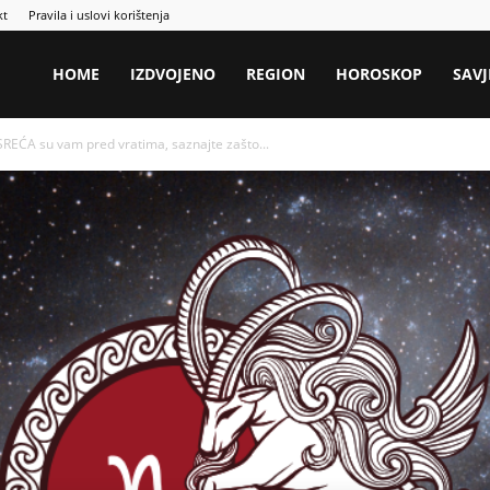
kt
Pravila i uslovi korištenja
HOME
IZDVOJENO
REGION
HOROSKOP
SAVJ
ĆA su vam pred vratima, saznajte zašto...