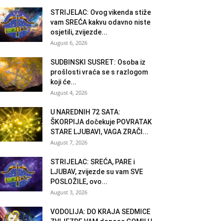
STRIJELAC: Ovog vikenda stiže
vam SREĆA kakvu odavno niste
osjetili, zvijezde...
August 6, 2026
SUDBINSKI SUSRET: Osoba iz
prošlosti vraća se s razlogom
koji će...
August 4, 2026
U NAREDNIH 72 SATA:
ŠKORPIJA dočekuje POVRATAK
STARE LJUBAVI, VAGA ZRAČI...
August 7, 2026
STRIJELAC: SREĆA, PARE i
LJUBAV, zvijezde su vam SVE
POSLOŽILE, ovo...
August 3, 2026
VODOLIJA: DO KRAJA SEDMICE