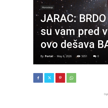
Horoskop
JARAC: BRDO
su vam pred v
ovo dešava B
By
Portal
-
May 6, 2026
5051
0
Ogl