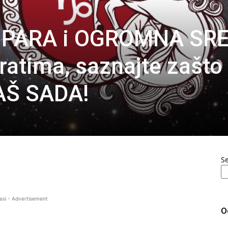
 PARA i OGROMNA SR
ratima, saznajte zašto
AŠ SADA!
S
asi - Advertisement
O