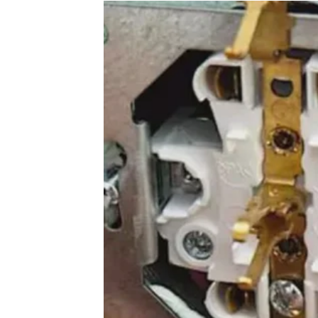
Moguće je da dobijete veću odgovornost ili 
Zvijezde vas ne stavljaju u haotične situaci
izražaja.
Ovo je period u kojem se vaša profesionalna