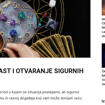
N
Č
N
La
ul
RAST I OTVARANJE SIGURNIH
ŠK
B
SV
va
riod u kojem se situacija postepeno, ali sigurno
iku ili razvoj događaja koji vam može donijeti veću
I