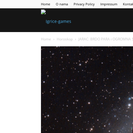
Home
O nama
Privacy Policy
Impressum
Konta
Games
Home
Horoskop
JARAC: BRDO PARA i OGROMNA SRE
Portal