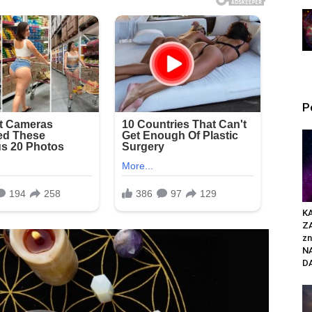
P
K
Z
zn
N
DA