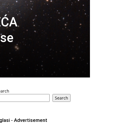
EĆA
 se
earch
Search
glasi - Advertisement