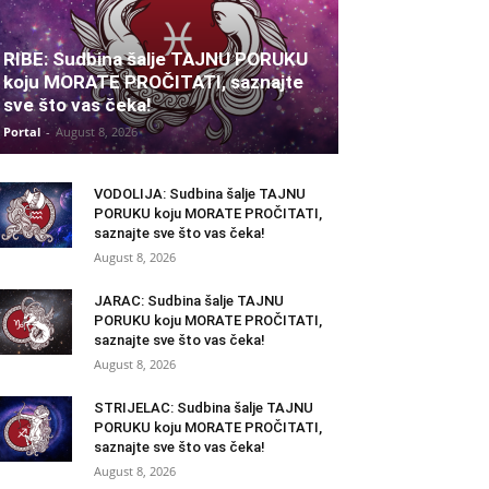
RIBE: Sudbina šalje TAJNU PORUKU
koju MORATE PROČITATI, saznajte
sve što vas čeka!
Portal
-
August 8, 2026
VODOLIJA: Sudbina šalje TAJNU
PORUKU koju MORATE PROČITATI,
saznajte sve što vas čeka!
August 8, 2026
JARAC: Sudbina šalje TAJNU
PORUKU koju MORATE PROČITATI,
saznajte sve što vas čeka!
August 8, 2026
STRIJELAC: Sudbina šalje TAJNU
PORUKU koju MORATE PROČITATI,
saznajte sve što vas čeka!
August 8, 2026