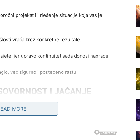
očni projekat ili rješenje situacije koja vas je
ošlosti vraća kroz konkretne rezultate.
ajete, jer upravo kontinuitet sada donosi nagradu.
aglo, već sigurno i postepeno rastu.
GOVORNOST I JAČANJE
READ MORE
kojoj se njihov rad konačno prepoznaje i vrednuje.
pouzdani, stabilni i sposobni da iznesete i