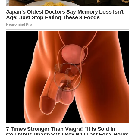
Slobodni Rakovi mogu imati susret koji deluje sudbinski –
kao da se duše prepoznaju pre nego što se ljudi
upoznaju.
Nedelja:
Nedelja donosi mir, dom i potrebu za nežnošću. Idealna je
za porodična okupljanja, ali i za vraćanje sebi. Ako si
emotivno iscrpljen/a, nedelja ti vraća snagu.
Novac:
Ne preuzimaj tuđe troškove iz sažaljenja.
Savet vikenda:
Ne moraš da nosiš sve. Pusti da te neko
zagrli – i stvarno bude tu.
LAV
Subota: