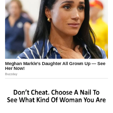
postaviš jasnije granice.
Novac:
Dobar dan za plan, budžet, sređivanje.
Savet vikenda:
Ne moraš sve odmah da razumeš. Neka
srce ponekad bude kompas.
VAGA
Subota:
Subota donosi društveni život, pozive i mogućnost da se
desi romantičan susret. Ako si u vezi, vreme je da se vrati
romantika: izlazak, šetnja, zajednički trenutak bez
telefona i nervoze.
Slobodne Vage mogu naleteti na karmički kontakt – osoba
iz prošlosti ili neko ko deluje poznato.