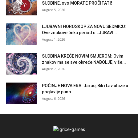
SUDBINE, ovo MORATE PROČITATI!
August 5, 2026
LJUBAVNI HOROSKOP ZA NOVU SEDMICU:
Ove znakove čeka period u LJUBAVI...
August 1, 2026
SUDBINA KREĆE NOVIM SMJEROM: Ovim
znakovima se sve okreće NABOLJE, više...
August 7, 2026
POČINJE NOVA ERA: Jarac, Bik i Lav ulaze u
poglavlje puno...
August 6, 2026