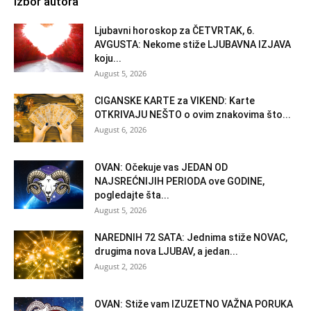
Izbor autora
Ljubavni horoskop za ČETVRTAK, 6.
AVGUSTA: Nekome stiže LJUBAVNA IZJAVA
koju...
August 5, 2026
CIGANSKE KARTE za VIKEND: Karte
OTKRIVAJU NEŠTO o ovim znakovima što...
August 6, 2026
OVAN: Očekuje vas JEDAN OD
NAJSREĆNIJIH PERIODA ove GODINE,
pogledajte šta...
August 5, 2026
NAREDNIH 72 SATA: Jednima stiže NOVAC,
drugima nova LJUBAV, a jedan...
August 2, 2026
OVAN: Stiže vam IZUZETNO VAŽNA PORUKA