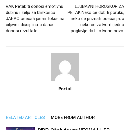
RAK Petak ti donosi emotivnu
LJUBAVNI HOROSKOP ZA
dubinu i želju za bliskošću
PETAK:Neko će dobiti poruku,
JARAC osećaš jasan fokus na
neko će priznati osećanja, a
ciljeve i disciplina ti danas
neko će zatvoriti jedno
donosi rezultate.
poglavlje da bi otvorio novo.
Portal
RELATED ARTICLES
MORE FROM AUTHOR