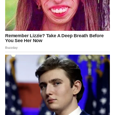
Slobodne Škorpije mogu privući osobu koja je jaka,
magnetska, ali i pomalo misteriozna – baš po tvom ukusu.
Nedelja:
Nedelja donosi smirenje, ali i unutrašnju odluku. Možda
shvatiš da neke stvari moraš pustiti.
Novac:
Oprez sa pozajmicama i impulsivnim troškovima.
Savet vikenda:
Ne ulazi u borbu da bi dokazao/ dokazala
nešto. Tvoja tišina nekad govori najviše.
STRELAC
Subota:
Subota donosi želju za izlaskom, druženjem i promenom
rutine. Idealno je vreme za put, izlet, spontanu avanturu.