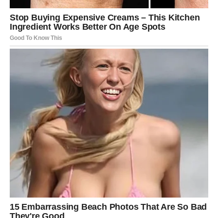
sve pod kontrolom. Vikend ipak donosi emociju. Ako si u
vezi, partneru treba tvoja toplina, ne tvoja disciplina.
Slobodni Jarčevi mogu upoznati osobu kroz posao,
ciljeve, zajedničke ambicije – neko ko te vidi ozbiljno.
Nedelja:
Nedelja je odlična za planiranje i donošenje odluka.
Možeš dobiti važnu vest ili ideju koja te vodi ka boljoj
stabilnosti.
Novac:
Stabilno, ali ne rasipaj.
Savet vikenda:
Ne moraš sve da nosiš sam/a. Pusti
nekog da bude uz tebe.
VODOLIJA