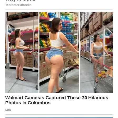
Subota:
Subota donosi iznenađenja. Poruka, poziv, susret. Nešto
što ti promeni raspoloženje. U ljubavi – moguće je da se
neko približi na način koji te zatekne.
Ako si u vezi, vikend traži iskrenost i više prisutnosti –
manje bežanja u svoj svet.
Nedelja:
Nedelja donosi introspekciju: shvataš šta ti prija, a šta te
troši. Idealno za razgovor, ali bez hladnoće.
Novac:
Oprez sa online kupovinom i „sitnicama“ koje se
nagomilaju.
Savet vikenda:
Ne moraš da glumiš ravnodušnost da bi
bio zaštićen/a.