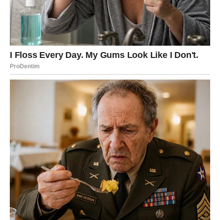
Nedelja:
Nedelja nosi potrebu da se emocije poslože. Kao da ti
mozak radi brzo, ali srce traži jasne odgovore. Moguće je
da odlučiš da prekineš neku neizvesnost.
Novac:
Ne kupuj da bi popravio raspoloženje.
Savet vikenda:
Ne pretpostavljaj – pitaj. Ti dobijaš
najviše kad komuniciraš direktno.
RAK
Subota:
Subota ti donosi emotivnu dubinu. Osećaš sve jače nego
inače, ali to može biti i blagoslov – jer konačno shvataš
šta želiš. Ako si u vezi, može doći do romantičnog
trenutka, ali i do razgovora o onome što ti nedostaje.