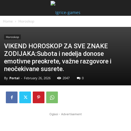
Home
Horoskop
Horoskop
VIKEND HOROSKOP ZA SVE ZNAKE
ZODIJAKA:Subota i nedelja donose
emotivne preokrete, važne razgovore i
neočekivane susrete.
By
Portal
-
February 26, 2026
2047
0
Oglasi - Advertisement