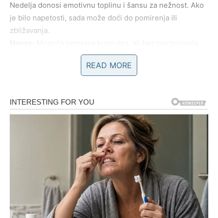
Nedelja donosi emotivnu toplinu i šansu za nežnost. Ako
je bilo napetosti, sada može doći do pomirenja ili
zbližavanja.
Novac:
Moguća pametna kupovina, ali bez preterivanja.
Savet vikenda:
Tvoja sreća je u miru, ne u dokazivanju.
READ MORE
Biraj ono što traje.
BLIZANCI
Subota:
Subota je dan poruka, poziva, društva i iznenađenja.
Jedan razgovor može promeniti tok vikenda. Ako si u
vezi, pazi da ne govoriš „u šali“ ono što može da zaboli.
Slobodni Blizanci imaju velike šanse za novo poznanstvo
– i to kroz društvo, izlazak, internet ili slučajni susret.