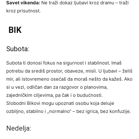
Savet vikenda:
Ne traži dokaz ljubavi kroz dramu – traži
kroz prisutnost.
BIK
Subota:
Subota ti donosi fokus na sigurnost i stabilnost. Imaš
potrebu da središ prostor, obaveze, misli. U ljubavi – želiš
mir, ali istovremeno osećaš da moraš nešto da kažeš. Ako
si u vezi, odličan dan za razgovor o planovima,
zajedničkim ciljevima, pa čak i o budućnosti.
Slobodni Bikovi mogu upoznati osobu koja deluje
ozbiljno, stabilno i „normalno“ – bez igrica, bez konfuzije.
Nedelja: