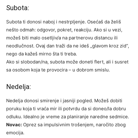
Subota:
Subota ti donosi naboj i nestrpljenje. Osećaš da želiš
nešto odmah: odgovor, pokret, reakciju. Ako si u vezi,
možeš biti malo osetljiv/a na partnerovu distancu ili
neodlučnost. Ovaj dan traži da ne ideš „glavom kroz zid“,
nego da kažeš mirno šta ti treba.
Ako si slobodan/na, subota može doneti flert, ali i susret
sa osobom koja te provocira – u dobrom smislu.
Nedelja:
Nedelja donosi smirenje i jasniji pogled. Možeš dobiti
poruku koja ti vraća mir ili potvrdu da si doneo/la dobru
odluku. Idealno je vreme za planiranje naredne sedmice.
Novac:
Oprez sa impulsivnim trošenjem, naročito zbog
emocija.