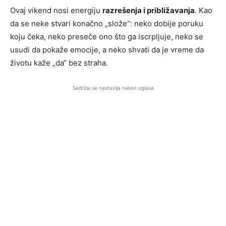
Ovaj vikend nosi energiju
razrešenja i približavanja
. Kao
da se neke stvari konačno „slože“: neko dobije poruku
koju čeka, neko preseče ono što ga iscrpljuje, neko se
usudi da pokaže emocije, a neko shvati da je vreme da
životu kaže „da“ bez straha.
Sadržaj se nastavlja nakon oglasa