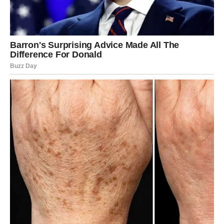
U ljubavi – moguće je novo poznanstvo ili svež talas u
postojećem odnosu.
Ako si u vezi, zajedničko iskustvo vas zbližava.
Nedelja:
Nedelja donosi potrebu za ozbiljnijim razgovorom. Možda
shvatiš da bežiš od teme koju moraš rešiti.
Novac:
Dobar vikend za plan, ali ne i za velike rizike.
Savet vikenda:
Sloboda nije bekstvo – sloboda je izbor
koji te čini srećnim.
JARAC
Subota:
Subota te tera da se opustiš, ali ti si navikao/la da držiš