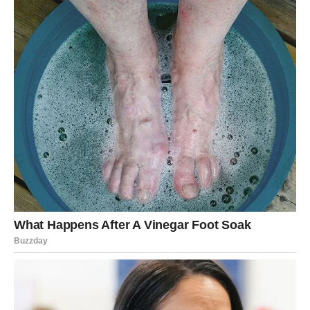
DEVICA
Subota:
Subota ti donosi potrebu da sve bude „pod kontrolom“, ali
vikend od tebe traži da pustiš malo. Ako si u vezi, možeš
biti previše kritičan/na – probaj da govoriš kroz emociju,
ne kroz analiziranje.
Slobodne Device mogu upoznati osobu kroz
svakodnevne aktivnosti – nešto praktično, spontano, bez
velikih reči, ali sa potencijalom.
Nedelja:
Nedelja je odlična za odmor i psihičko rasterećenje.
Moguće je da doneseš odluku da nešto presečeš ili da