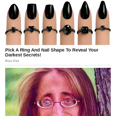
Nedelja:
Nedelja ti donosi potrebu da se izbalansiraš: da
prestaneš da ugađaš svima. Moguće je da kažeš „ne“
nečemu što ti više ne prija.
Novac:
Ne troši na stvari koje kupuješ da bi se dopao/la
nekome.
Savet vikenda:
Tvoj mir je važniji od tuđeg odobravanja.
ŠKORPIJA
Subota:
Subota je intenzivna. Mogu izaći istine na videlo, mogu se
otvoriti teme koje su se izbegavale. Ako si u vezi, ovo je
dan iskrenosti: bolje istina sada, nego tišina koja truje.