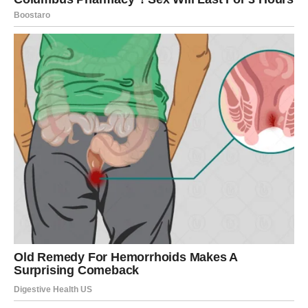
Subota donosi strast, ali i ego test. Možeš osetiti potrebu
da bude po tvom, da se dokažeš ili da dobiješ potvrdu.
Ako si u vezi, izbegni raspravu zbog ponosa – ono što ti
treba je nežnost, ne pobeda.
Slobodni Lavovi mogu imati snažan flert i situaciju u kojoj
shvate da su nekome „tiha želja“.
Nedelja:
Nedelja donosi smirenje i lep trenutak priznanja. Možeš
osetiti da ti se vraća samopouzdanje. Odličan dan za
planiranje i donošenje odluke vezane za posao ili
finansije.
Novac:
Dolazi prilika da se nešto pametno uloži ili
isplanira.
Savet vikenda:
Prava ljubav ne traži dokaz moći – traži
srce.