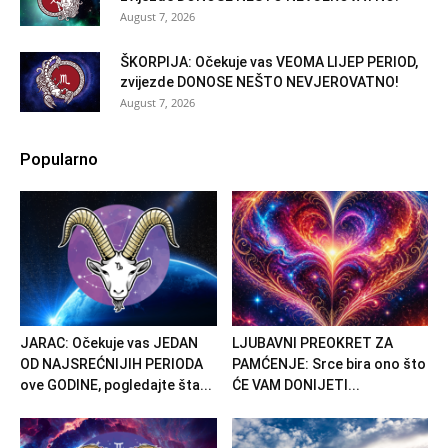
August 7, 2026
ŠKORPIJA: Očekuje vas VEOMA LIJEP PERIOD,
zvijezde DONOSE NEŠTO NEVJEROVATNO!
August 7, 2026
Popularno
JARAC: Očekuje vas JEDAN
LJUBAVNI PREOKRET ZA
OD NAJSREĆNIJIH PERIODA
PAMĆENJE: Srce bira ono što
ove GODINE, pogledajte šta...
ĆE VAM DONIJETI...