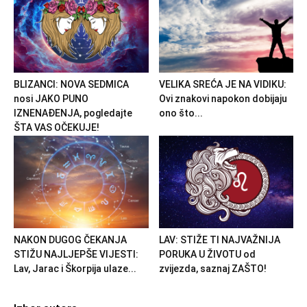
BLIZANCI: NOVA SEDMICA
VELIKA SREĆA JE NA VIDIKU:
nosi JAKO PUNO
Ovi znakovi napokon dobijaju
IZNENAĐENJA, pogledajte
ono što...
ŠTA VAS OČEKUJE!
NAKON DUGOG ČEKANJA
LAV: STIŽE TI NAJVAŽNIJA
STIŽU NAJLJEPŠE VIJESTI:
PORUKA U ŽIVOTU od
Lav, Jarac i Škorpija ulaze...
zvijezda, saznaj ZAŠTO!