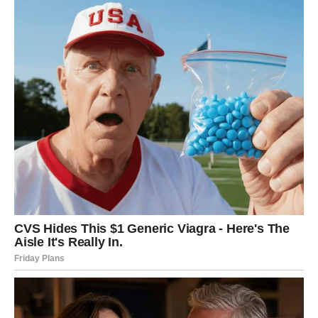
RIBE
Subota:
Subota donosi pojačanu intuiciju i romantičnu energiju.
Ako si u vezi, vikend može biti veoma nežan – ali samo
ako kažeš šta ti treba.
Slobodne Ribe mogu doživeti susret koji deluje sudbinski
– kao da se priča sama piše.
Nedelja:
Nedelja donosi umor ako previše daješ drugima. Treba ti
odmor, tišina, muzika, priroda. Dan je idealan za punjenje
baterija.
Novac:
Ne troši iz emocije – kad si tužan/na, kupovina ne
leči.
Savet vikenda:
Čuvaj svoje srce, ali ga ne zatvaraj. Prava