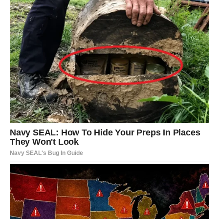
Ključ dana:
Ne ugađaj svima. Najvažnije je da tvoja duša
bude mirna.
ŠKORPIJA
Škorpija danas ima radar za istinu. Osećaš svaku
promenu tona, svaku tišinu, svaki pogled. Petak može
doneti razotkrivanje: nešto što je bilo skriveno, prećutano
ili odlagano izlazi na videlo. Ako si u vezi, ovo je dan kada
možete ili postati još bliži – ili shvatiti da bez iskrenosti
nema dalje. Sve zavisi od toga da li govorite iz ljubavi ili iz
kontrole.
Ako si slobodan/na, moguće je da se javi osoba iz
prošlosti ili neko ko te magnetno privuče. Ali pazi: nije
svaka jaka privlačnost sudbina – nekad je lekcija.