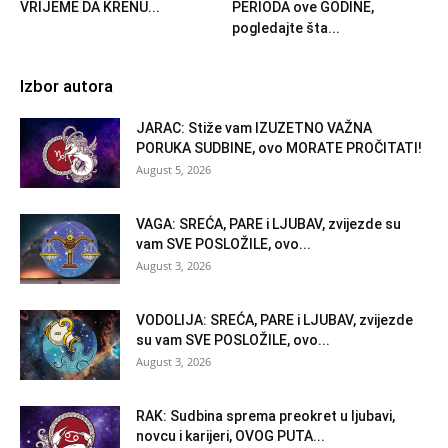
VRIJEME DA KRENU...
PERIODA ove GODINE,
pogledajte šta...
Izbor autora
JARAC: Stiže vam IZUZETNO VAŽNA
PORUKA SUDBINE, ovo MORATE PROČITATI!
August 5, 2026
VAGA: SREĆA, PARE i LJUBAV, zvijezde su
vam SVE POSLOŽILE, ovo...
August 3, 2026
VODOLIJA: SREĆA, PARE i LJUBAV, zvijezde
su vam SVE POSLOŽILE, ovo...
August 3, 2026
RAK: Sudbina sprema preokret u ljubavi,
novcu i karijeri, OVOG PUTA...