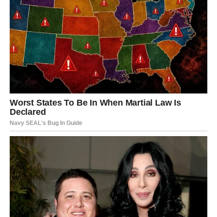
Ključ dana:
Istina oslobađa. I kad boli – ona te vraća sebi.
STRELAC
Strelac želi slobodu, ali danas želi i smisao. Petak ti
donosi potrebu da se nešto razjasni: da li idemo u istom
pravcu, ili se samo vrtimo u krug? Ako si u vezi, može
vam prijati izlazak, smeh, promena rutine – ali isto tako
može doći trenutak ozbiljnog razgovora koji ste
izbegavali.
Ako si slobodan/na, moguća je spontana prilika: flert,
poziv, susret. Neko može biti direktan prema tebi – a tebi
se to dopada, jer ne voliš igrice.
Ključ dana:
Ne beži od ozbiljnosti. Kad ti je srce mirno, ni
sloboda nije ugrožena.