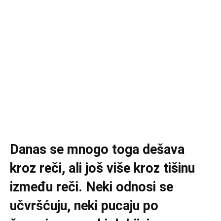
Danas se mnogo toga dešava
kroz reči, ali još više kroz tišinu
između reči. Neki odnosi se
učvršćuju, neki pucaju po