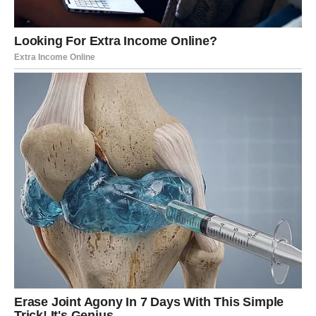
Ako si slobodan/na, moguće je da se pojavi neko ko ti
deluje kao da ga poznaješ „od ranije“. To ne mora biti
osoba iz prošlosti – može biti energija. Osećaj. Pogled.
Bliskost koja nastane brzo, ali prirodno.
Ključ dana:
Ne zatvaraj srce iz straha. Ono što je za tebe
– neće te naterati da se lomiš.
LAV
Lavovi danas imaju pojačanu želju da budu viđeni, željeni,
izabrani. Ali petak donosi važnu lekciju: prava ljubav ne
mora da dokazuje ništa – ona se oseća. Ako si u vezi,
moguće je malo varničenja zbog ponosa. Možda ti smeta
što partner ne pokazuje dovoljno, ili ti smeta što ti
ispadaš „taj koji više želi“. Ali umesto da se povučeš u
inat, otvori se: ranjivost danas donosi magiju.