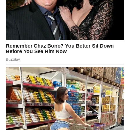
JARAC
Jarac danas deluje stabilno, ali iznutra želi nežnost. Ako
si u vezi, partneru treba da vidi tvoju emociju, ne samo
odgovornost. Petak je dobar za razgovor o poverenju,
planovima, ali i o tome kako se osećate. Ne moraš sve
rešiti odmah – ali možeš pokazati da ti je stalo.
Ako si slobodan/na, možeš privući osobu koja te poštuje,
vidi ozbiljno i ne pokušava da te menja. Ali ti moraš
spustiti gard dovoljno da ti se priđe.
Ključ dana:
Ljubav nije slabost. Ljubav je hrabrost da
pokažeš srce.
VODOLIJA