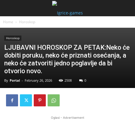
Home
Horoskop
Horoskop
LJUBAVNI HOROSKOP ZA PETAK:Neko će
dobiti poruku, neko će priznati osećanja, a
neko će zatvoriti jedno poglavlje da bi
otvorio novo.
By
Portal
-
February 26, 2026
2508
0
Oglasi - Advertisement