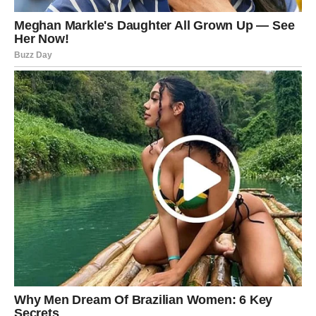
nego što je neko izgovori. Ako si u vezi, petak može biti
izuzetno romantičan – ali samo ako prestaneš da ćutiš o
onome što te boli. Ne idealizuj, nego razgovaraj. Ovaj dan
donosi priliku da se odnos pročisti, omekša i produbi.
Ako si slobodan/na, moguće je da se pojavi osoba koja
budi osećaj karmičke povezanosti. Može biti i osoba iz
prošlosti, ali sada drugačija – ili nova osoba koja deluje
kao „poznata duša“.
Ključ dana:
Veruj srcu, ali gledaj dela. Ljubav se dokazuje
kroz doslednost.