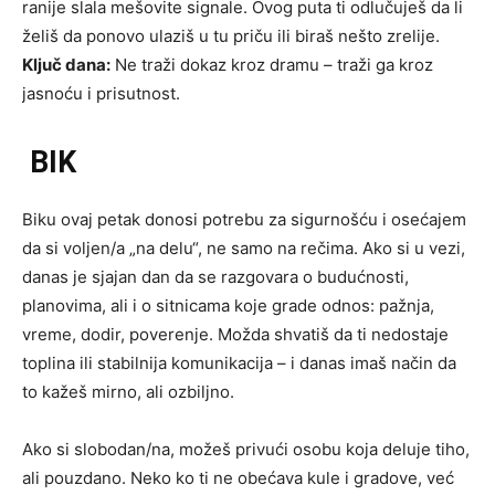
ranije slala mešovite signale. Ovog puta ti odlučuješ da li
želiš da ponovo ulaziš u tu priču ili biraš nešto zrelije.
Ključ dana:
Ne traži dokaz kroz dramu – traži ga kroz
jasnoću i prisutnost.
BIK
Biku ovaj petak donosi potrebu za sigurnošću i osećajem
da si voljen/a „na delu“, ne samo na rečima. Ako si u vezi,
danas je sjajan dan da se razgovara o budućnosti,
planovima, ali i o sitnicama koje grade odnos: pažnja,
vreme, dodir, poverenje. Možda shvatiš da ti nedostaje
toplina ili stabilnija komunikacija – i danas imaš način da
to kažeš mirno, ali ozbiljno.
Ako si slobodan/na, možeš privući osobu koja deluje tiho,
ali pouzdano. Neko ko ti ne obećava kule i gradove, već