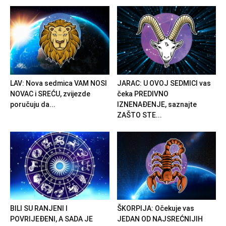
LAV: Nova sedmica VAM NOSI
JARAC: U OVOJ SEDMICI vas
NOVAC i SREĆU, zvijezde
čeka PREDIVNO
poručuju da...
IZNENAĐENJE, saznajte
ZAŠTO STE...
BILI SU RANJENI I
ŠKORPIJA: Očekuje vas
POVRIJEĐENI, A SADA JE
JEDAN OD NAJSREĆNIJIH