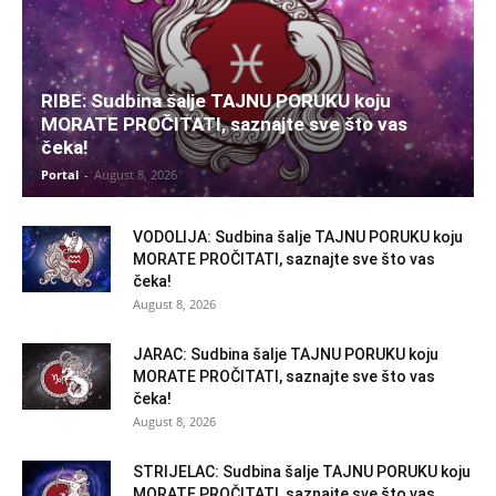
RIBE: Sudbina šalje TAJNU PORUKU koju
MORATE PROČITATI, saznajte sve što vas
čeka!
Portal
-
August 8, 2026
VODOLIJA: Sudbina šalje TAJNU PORUKU koju
MORATE PROČITATI, saznajte sve što vas
čeka!
August 8, 2026
JARAC: Sudbina šalje TAJNU PORUKU koju
MORATE PROČITATI, saznajte sve što vas
čeka!
August 8, 2026
STRIJELAC: Sudbina šalje TAJNU PORUKU koju
MORATE PROČITATI, saznajte sve što vas