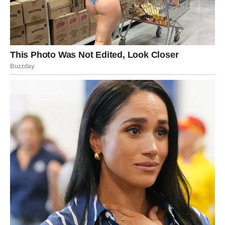
Vodolija danas oseća potrebu da bude shvaćena. Ne
samo „da bude u vezi“, nego da je neko zaista razume.
Ako si u vezi, petak traži iskrenost bez hladnoće: reci šta
želiš, ali pokaži i emociju. Partner možda oseća da si
daleko, čak i kada si tu – zato su danas važni mali znaci
pažnje.
Slobodne Vodolije mogu imati neočekivanu poruku ili
susret. Može se pojaviti osoba koja te osvaja kroz um – a
onda kroz srce.
Ključ dana:
Ne zatvaraj se kad ti je stalo. Ljubav traži
prisutnost.
RIBE
Ribe danas imaju pojačanu intuiciju. Osećaš istinu i pre