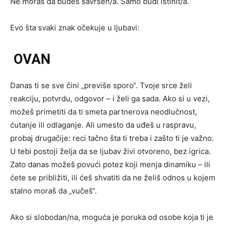
Ne moraš da budeš savršen/a. Samo budi istinit/a.
Evo šta svaki znak očekuje u ljubavi:
OVAN
Danas ti se sve čini „previše sporo“. Tvoje srce želi
reakciju, potvrdu, odgovor – i želi ga sada. Ako si u vezi,
možeš primetiti da ti smeta partnerova neodlučnost,
ćutanje ili odlaganje. Ali umesto da uđeš u raspravu,
probaj drugačije: reci tačno šta ti treba i zašto ti je važno.
U tebi postoji želja da se ljubav živi otvoreno, bez igrica.
Zato danas možeš povući potez koji menja dinamiku – ili
ćete se približiti, ili ćeš shvatiti da ne želiš odnos u kojem
stalno moraš da „vučeš“.
Ako si slobodan/na, moguća je poruka od osobe koja ti je