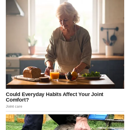
zrelo i stabilno, ali ti treba da pustiš da se stvari razvijaju
bez perfekcionizma.
Ključ dana:
Ljubav nije projekat. Ne moraš sve da
popraviš – nekad samo treba da osetiš.
VAGA
Vaga danas želi harmoniju, ali i istinu. Više ti nije dovoljno
da „bude mir“ ako ti srce nije mirno. Ako si u vezi, petak
donosi priliku za pomirenje, za romantiku, ali i za
razgovor koji vraća balans. Dovoljno je da se kaže ono što
se odlagalo – bez napada, ali iskreno.
Slobodne Vage mogu doživeti susret koji deluje karmički.
Neko te privuče na način koji nije samo fizički, nego kao
da ti je poznat. Moguće je i javljanje osobe iz prošlosti, ali
sada ti biraš sa više samopoštovanja.