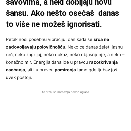
šavovima, a neki dobijaju novu
šansu. Ako nešto osećaš danas
to više ne možeš ignorisati.
Petak nosi posebnu vibraciju: dan kada se
srca ne
zadovoljavaju polovičnošću
. Neko će danas želeti jasnu
reč, neko zagrljaj, neko dokaz, neko objašnjenje, a neko –
konačno mir. Energija dana ide u pravcu
razotkrivanja
osećanja
, ali i u pravcu
pomirenja
tamo gde ljubav još
uvek postoji.
Sadržaj se nastavlja nakon oglasa