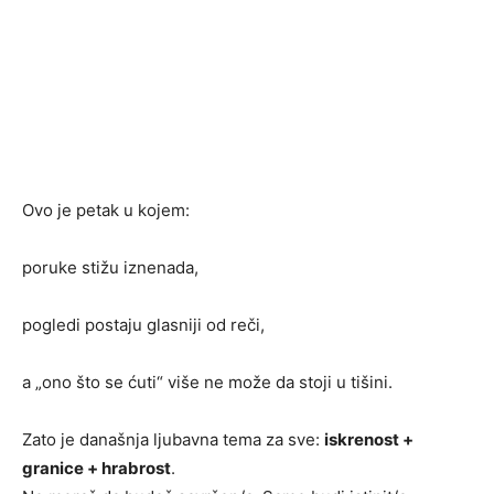
Ovo je petak u kojem:
poruke stižu iznenada,
pogledi postaju glasniji od reči,
a „ono što se ćuti“ više ne može da stoji u tišini.
Zato je današnja ljubavna tema za sve:
iskrenost +
granice + hrabrost
.