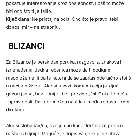
pokazuje interesovanje kroz doslednost. I baš to može
biti ono što ti je falilo.
Ključ dana:
Ne pristaj na pola. Ono što je pravo, tebi
donosi mir – ne strepnju.
BLIZANCI
Za Blizance je petak dan poruka, razgovora, znakova i
iznenađenja. Jedna rečenica može da ti podigne
raspoloženje ili da te natera da se zapitaš gde tačno stojiš
u nečijem životu. Ako si u vezi, komunikacija je ključ:
govori jasno, bez ironije i bez previše „šale“ ako te nešto
zapravo boli. Partner možda ne čita između redova – reci
direktno.
Ako si slobodan/na, ovo je dan kada flert može preći u
nešto ozbiljnije. Moguće je dopisivanje koje se ubrza,