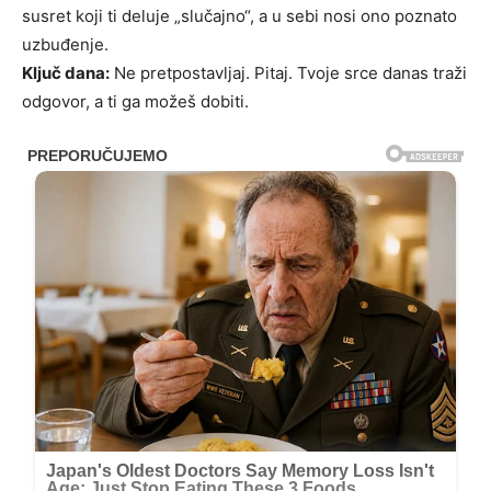
susret koji ti deluje „slučajno“, a u sebi nosi ono poznato
uzbuđenje.
Ključ dana:
Ne pretpostavljaj. Pitaj. Tvoje srce danas traži
odgovor, a ti ga možeš dobiti.