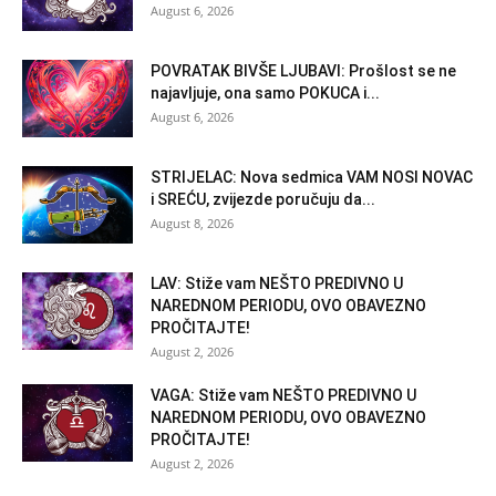
August 6, 2026
POVRATAK BIVŠE LJUBAVI: Prošlost se ne
najavljuje, ona samo POKUCA i...
August 6, 2026
STRIJELAC: Nova sedmica VAM NOSI NOVAC
i SREĆU, zvijezde poručuju da...
August 8, 2026
LAV: Stiže vam NEŠTO PREDIVNO U
NAREDNOM PERIODU, OVO OBAVEZNO
PROČITAJTE!
August 2, 2026
VAGA: Stiže vam NEŠTO PREDIVNO U
NAREDNOM PERIODU, OVO OBAVEZNO
PROČITAJTE!
August 2, 2026