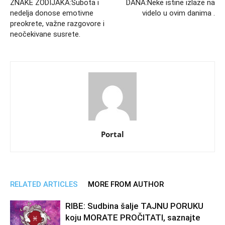
ZNAKE ZODIJAKA:Subota i
DANA:Neke istine izlaze na
nedelja donose emotivne
videlo u ovim danima .
preokrete, važne razgovore i
neočekivane susrete.
Portal
RELATED ARTICLES
MORE FROM AUTHOR
RIBE: Sudbina šalje TAJNU PORUKU
koju MORATE PROČITATI, saznajte