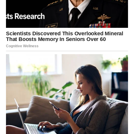
RAK
Rak danas oseća sve. I to ne malo – nego duboko. Petak ti
donosi potrebu da se približiš, da osetiš nežnost, da znaš
da si voljen/a. Ako si u vezi, možeš imati trenutak u kojem
ti treba potvrda: „Tu sam. Ne idem nigde.“ Zato su danas
važni zagrljaji, sitni gestovi, iskren razgovor bez odbrane.