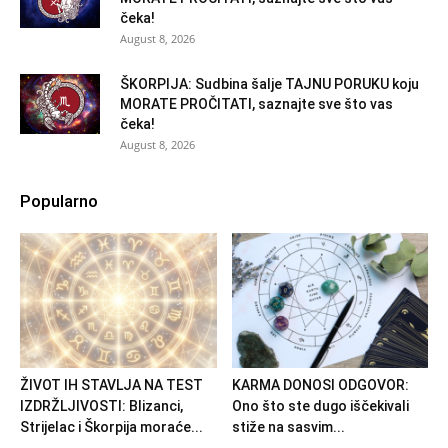
čeka!
August 8, 2026
ŠKORPIJA: Sudbina šalje TAJNU PORUKU koju
MORATE PROČITATI, saznajte sve što vas
čeka!
August 8, 2026
Popularno
ŽIVOT IH STAVLJA NA TEST
KARMA DONOSI ODGOVOR:
IZDRŽLJIVOSTI: Blizanci,
Ono što ste dugo iščekivali
Strijelac i Škorpija moraće...
stiže na sasvim...