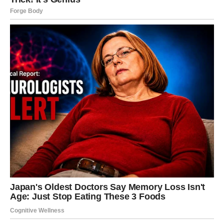
Ako si slobodan/na, neko ti može poslati signal – poruku,
poziv, reakciju – i ti ćeš shvatiti da se nekome sviđaš više
nego što si mislio/la.
Ključ dana:
Spusti ego, pojačaj srce. Danas ljubav traži
toplinu.
DEVICA
Device danas analiziraju: da li se trudim previše? da li
dobijam isto? da li je ovo zdravo? I to nije loše – ali petak
traži i emociju, ne samo logiku. Ako si u vezi, danas
možeš jasno uočiti šta ti smeta u odnosu, ali probaj da to
kažeš kroz potrebu, a ne kroz kritiku. Npr. „Treba mi više
vremena s tobom“ umesto „Nikad te nema“.
Ako si slobodan/na, može se pojaviti osoba koja deluje