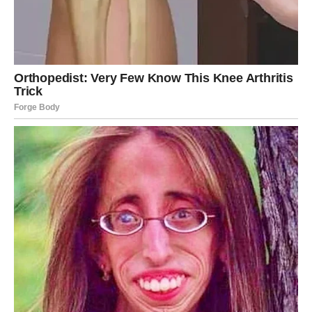
Ako ste slobodni, danas osećate nešto što je moćnije od
romantične pažnje – osećate samopouzdanje. Shvatate
da vam niko nije potreban da biste bili kompletni.
A kada Lav shvati da mu niko nije potreban da bi sijao –
tada postaje najprivlačniji.
VAŠA NEZAVISNOST JE VAŠA
KRALJEVSKA KRUNA
Danas možda neće biti velike romantične geste. Možda
neće biti poruke koju ste potajno očekivali. Ali ono što
imate jeste osećaj da ste konačno prestali da jurite
potvrdu.
Vi više ne želite nekoga ko vas voli samo kada mu
odgovara. Vi želite osobu koja će stajati pored vas