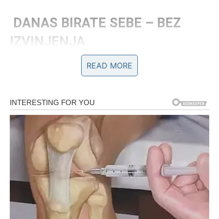
DANAS BIRATE SEBE – BEZ
IZVINJENJA
READ MORE
Ovaj 14. februar za vas nije dan tuge, već dan unutrašnje
odluke.
Ako ste u vezi, danas možete jasno i smireno postaviti
granice. Možete reći šta vam nedostaje, bez dramatike,
ali sa potpunom sigurnošću. Ako ste osećali da ulažete
više nego druga strana, sada je vreme da to izgovorite.
Ne iz besa, već iz samopoštovanja.
Partner može osetiti promenu u vašoj energiji. Nije to
hladnoća – to je zrelost.