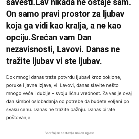
savesti.Lav nikada ne ostaje sam.
On samo pravi prostor za ljubav
koja ga vidi kao kralja, a ne kao
opciju.Srećan vam Dan
nezavisnosti, Lavovi. Danas ne
tražite ljubav vi ste ljubav.
Dok mnogi danas traže potvrdu ljubavi kroz poklone,
poruke i javne izjave, vi, Lavovi, danas slavite nešto
mnogo veće i dublje – svoju ličnu vrednost. Za vas je ovaj
dan simbol oslobađanja od potrebe da budete voljeni po
svaku cenu. Danas ne tražite pažnju. Danas birate
poštovanje.
Sadržaj se nastavlja nakon oglasa