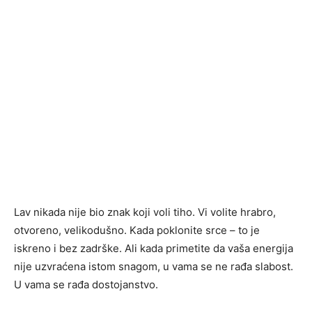
Lav nikada nije bio znak koji voli tiho. Vi volite hrabro,
otvoreno, velikodušno. Kada poklonite srce – to je
iskreno i bez zadrške. Ali kada primetite da vaša energija
nije uzvraćena istom snagom, u vama se ne rađa slabost.
U vama se rađa dostojanstvo.