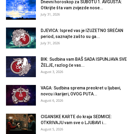
Dnevni horoskop za SUBOTU 1. AVGUSTA:
Otkrijte šta vam zvijezde nose...
July 31, 2026
DJEVICA: Ispred vas je IZUZETNO SREĆAN
period, saznajte zašto su ga...
July 31, 2026
BIK: Sudbina vam BAŠ SADA ISPUNJAVA SVE
ŽELJE, razlog će vas...
August 3, 2026
VAGA: Sudbina sprema preokret u ljubavi,
novcu i karijeri, OVOG PUTA...
August 6, 2026
CIGANSKE KARTE do kraja SEDMICE:
OTKRIVAJU vam sve o LJUBAVI i...
August 5, 2026