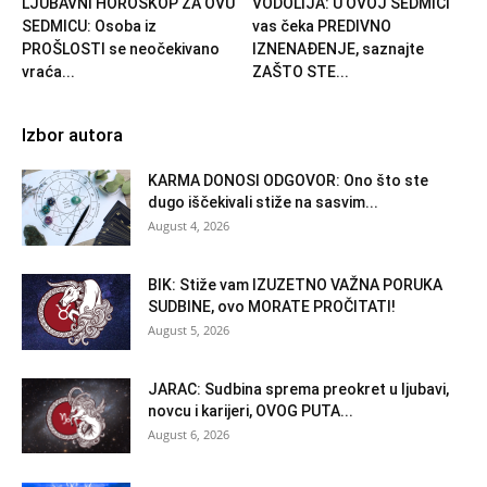
LJUBAVNI HOROSKOP ZA OVU
VODOLIJA: U OVOJ SEDMICI
SEDMICU: Osoba iz
vas čeka PREDIVNO
PROŠLOSTI se neočekivano
IZNENAĐENJE, saznajte
vraća...
ZAŠTO STE...
Izbor autora
KARMA DONOSI ODGOVOR: Ono što ste
dugo iščekivali stiže na sasvim...
August 4, 2026
BIK: Stiže vam IZUZETNO VAŽNA PORUKA
SUDBINE, ovo MORATE PROČITATI!
August 5, 2026
JARAC: Sudbina sprema preokret u ljubavi,
novcu i karijeri, OVOG PUTA...
August 6, 2026