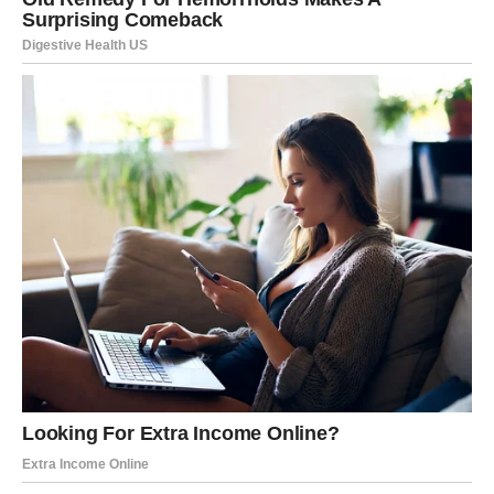
osećali da morate da se prilagodite previše, da utišate
svoje potrebe, da se izvinjavate zbog svoje jačine – to
danas prestaje.
Vi ste znak koji daje toplinu, zaštitu i ogromno srce. Ali
danas shvatate da vaša energija mora biti uzvraćena.
Ne želite obožavanje bez poštovanja.
Ne želite pažnju bez stabilnosti.
Ne želite strast bez lojalnosti.
I to je vaša najveća pobeda.
DAN NOVOG POGLAVLJA
Ovaj Dan nezavisnosti za vas nije kraj ljubavi – već
početak prave ljubavi.