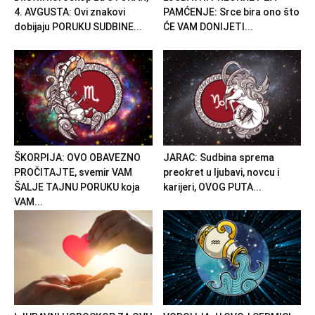
4. AVGUSTA: Ovi znakovi
PAMĆENJE: Srce bira ono što
dobijaju PORUKU SUDBINE...
ĆE VAM DONIJETI...
ŠKORPIJA: OVO OBAVEZNO
JARAC: Sudbina sprema
PROČITAJTE, svemir VAM
preokret u ljubavi, novcu i
ŠALJE TAJNU PORUKU koja
karijeri, OVOG PUTA...
VAM...