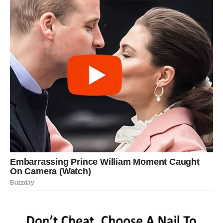
Kada odlučite da više ne pristajete na manje od onoga što
zaslužujete, univerzum počinje da čisti put ispred vas. U
narednom periodu može se pojaviti osoba koja će voleti
vašu snagu, a ne plašiti je se. Neko ko će želeti da stoji
pored vas, a ne da se takmiči sa vama.
Ali ta osoba dolazi tek kada vi zaista poverujete da
zaslužujete više.
ŠTA DONOSE NAREDNI DANI?
Posle današnjeg emotivnog osvešćenja, energija oko vas
se menja. Ljudi primećuju vašu stabilnost i odlučnost.
Možda će se neko iz prošlosti javiti, osećajući da vas