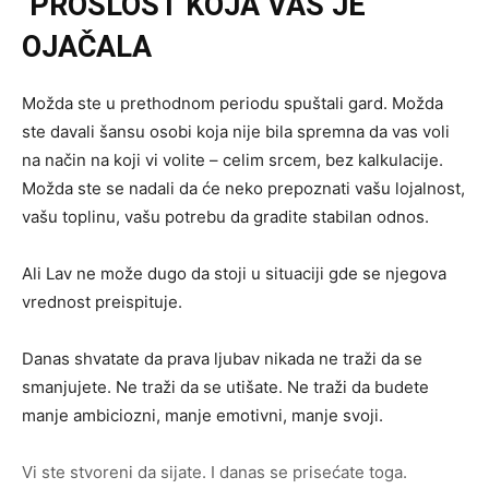
PROŠLOST KOJA VAS JE
OJAČALA
Možda ste u prethodnom periodu spuštali gard. Možda
ste davali šansu osobi koja nije bila spremna da vas voli
na način na koji vi volite – celim srcem, bez kalkulacije.
Možda ste se nadali da će neko prepoznati vašu lojalnost,
vašu toplinu, vašu potrebu da gradite stabilan odnos.
Ali Lav ne može dugo da stoji u situaciji gde se njegova
vrednost preispituje.
Danas shvatate da prava ljubav nikada ne traži da se
smanjujete. Ne traži da se utišate. Ne traži da budete
manje ambiciozni, manje emotivni, manje svoji.
Vi ste stvoreni da sijate. I danas se prisećate toga.