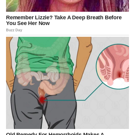
ponosno, bez skrivanja, bez manipulacije, bez igre moći.
Vaša nezavisnost danas znači:
Neću se boriti za mrvice pažnje.
Neću pristajati na neizvesnost.
Neću moliti za ono što zaslužujem.
Lav nikada ne moli. Lav bira.
EMOTIVNA LEKCIJA DANA
Danas učite da ljubav ne sme da vas umanji. Ako ste