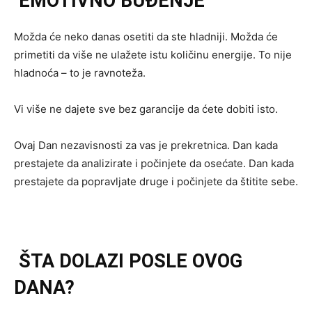
EMOTIVNO BUĐENJE
Možda će neko danas osetiti da ste hladniji. Možda će
primetiti da više ne ulažete istu količinu energije. To nije
hladnoća – to je ravnoteža.
Vi više ne dajete sve bez garancije da ćete dobiti isto.
Ovaj Dan nezavisnosti za vas je prekretnica. Dan kada
prestajete da analizirate i počinjete da osećate. Dan kada
prestajete da popravljate druge i počinjete da štitite sebe.
ŠTA DOLAZI POSLE OVOG
DANA?