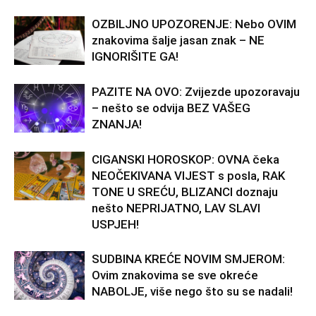
OZBILJNO UPOZORENJE: Nebo OVIM
znakovima šalje jasan znak – NE
IGNORIŠITE GA!
PAZITE NA OVO: Zvijezde upozoravaju
– nešto se odvija BEZ VAŠEG
ZNANJA!
CIGANSKI HOROSKOP: OVNA čeka
NEOČEKIVANA VIJEST s posla, RAK
TONE U SREĆU, BLIZANCI doznaju
nešto NEPRIJATNO, LAV SLAVI
USPJEH!
SUDBINA KREĆE NOVIM SMJEROM:
Ovim znakovima se sve okreće
NABOLJE, više nego što su se nadali!