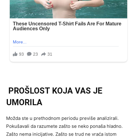
PROŠLOST KOJA VAS JE
UMORILA
Možda ste u prethodnom periodu previše analizirali.
Pokušavali da razumete zašto se neko ponaša hladno.
Zašto nema inicijative. Zašto se trud ne vraća istom