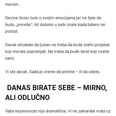
merom.
Device često ćute o svojim emocijama jer ne žele da
budu „previše“. Ali duboko u sebi znate kada balans ne
postoji.
Danas shvatate da ljubav ne treba da bude stalni projekat
koji morate popravljati. Ne treba da bude teret koji nosite
sami.
Vi ste davali. Sada je vreme da primite – ili da odete.
DANAS BIRATE SEBE – MIRNO,
ALI ODLUČNO
Vaša nezavisnost nije dramatična. Vi ne zatvarate vrata uz