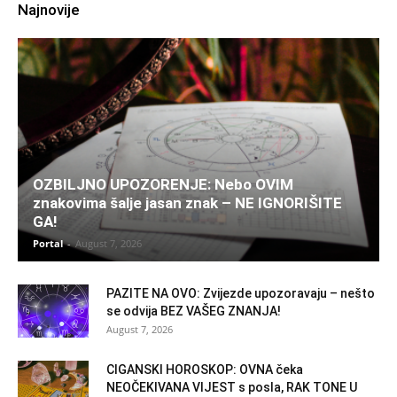
Najnovije
OZBILJNO UPOZORENJE: Nebo OVIM
znakovima šalje jasan znak – NE IGNORIŠITE
GA!
Portal
-
August 7, 2026
PAZITE NA OVO: Zvijezde upozoravaju – nešto
se odvija BEZ VAŠEG ZNANJA!
August 7, 2026
CIGANSKI HOROSKOP: OVNA čeka
NEOČEKIVANA VIJEST s posla, RAK TONE U