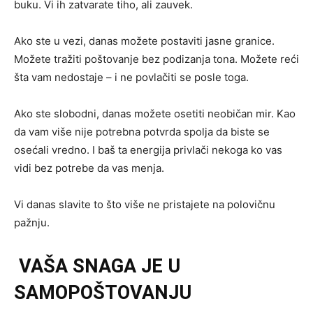
buku. Vi ih zatvarate tiho, ali zauvek.
Ako ste u vezi, danas možete postaviti jasne granice.
Možete tražiti poštovanje bez podizanja tona. Možete reći
šta vam nedostaje – i ne povlačiti se posle toga.
Ako ste slobodni, danas možete osetiti neobičan mir. Kao
da vam više nije potrebna potvrda spolja da biste se
osećali vredno. I baš ta energija privlači nekoga ko vas
vidi bez potrebe da vas menja.
Vi danas slavite to što više ne pristajete na polovičnu
pažnju.
VAŠA SNAGA JE U
SAMOPOŠTOVANJU