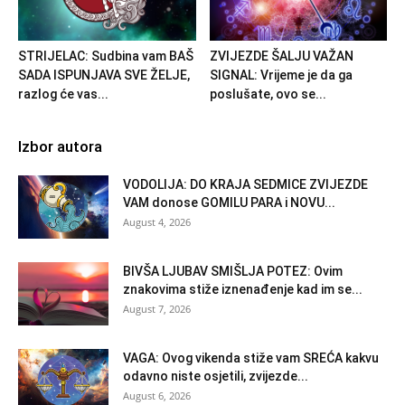
STRIJELAC: Sudbina vam BAŠ
ZVIJEZDE ŠALJU VAŽAN
SADA ISPUNJAVA SVE ŽELJE,
SIGNAL: Vrijeme je da ga
razlog će vas...
poslušate, ovo se...
Izbor autora
VODOLIJA: DO KRAJA SEDMICE ZVIJEZDE
VAM donose GOMILU PARA i NOVU...
August 4, 2026
BIVŠA LJUBAV SMIŠLJA POTEZ: Ovim
znakovima stiže iznenađenje kad im se...
August 7, 2026
VAGA: Ovog vikenda stiže vam SREĆA kakvu
odavno niste osjetili, zvijezde...
August 6, 2026