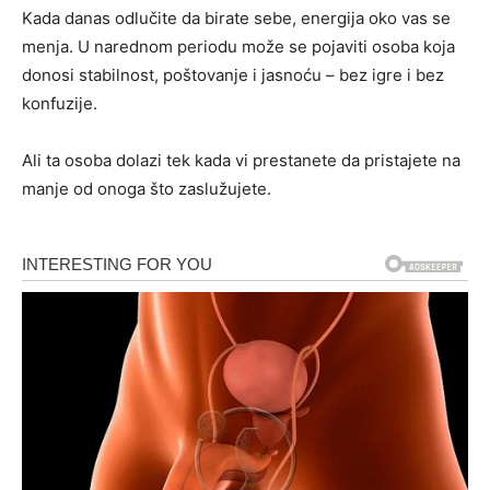
Kada danas odlučite da birate sebe, energija oko vas se
menja. U narednom periodu može se pojaviti osoba koja
donosi stabilnost, poštovanje i jasnoću – bez igre i bez
konfuzije.
Ali ta osoba dolazi tek kada vi prestanete da pristajete na
manje od onoga što zaslužujete.