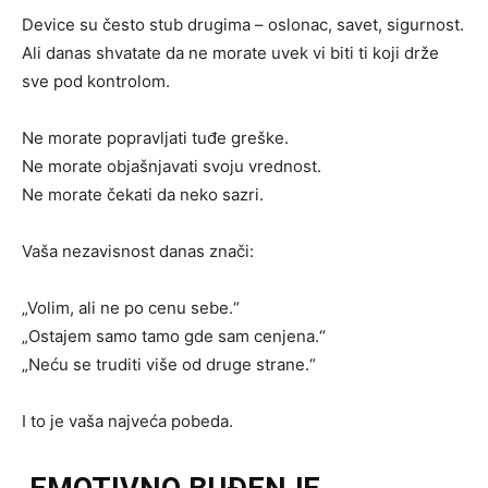
Device su često stub drugima – oslonac, savet, sigurnost.
Ali danas shvatate da ne morate uvek vi biti ti koji drže
sve pod kontrolom.
Ne morate popravljati tuđe greške.
Ne morate objašnjavati svoju vrednost.
Ne morate čekati da neko sazri.
Vaša nezavisnost danas znači:
„Volim, ali ne po cenu sebe.“
„Ostajem samo tamo gde sam cenjena.“
„Neću se truditi više od druge strane.“
I to je vaša najveća pobeda.