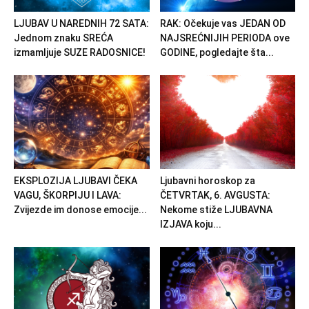
LJUBAV U NAREDNIH 72 SATA:
RAK: Očekuje vas JEDAN OD
Jednom znaku SREĆA
NAJSREĆNIJIH PERIODA ove
izmamljuje SUZE RADOSNICE!
GODINE, pogledajte šta...
EKSPLOZIJA LJUBAVI ČEKA
Ljubavni horoskop za
VAGU, ŠKORPIJU I LAVA:
ČETVRTAK, 6. AVGUSTA:
Zvijezde im donose emocije...
Nekome stiže LJUBAVNA
IZJAVA koju...