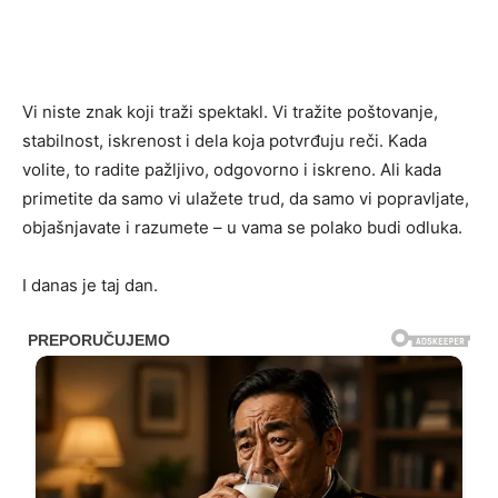
Vi niste znak koji traži spektakl. Vi tražite poštovanje,
stabilnost, iskrenost i dela koja potvrđuju reči. Kada
volite, to radite pažljivo, odgovorno i iskreno. Ali kada
primetite da samo vi ulažete trud, da samo vi popravljate,
objašnjavate i razumete – u vama se polako budi odluka.
I danas je taj dan.