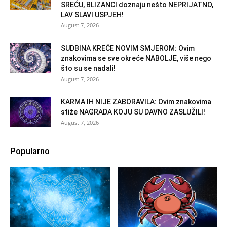
SREĆU, BLIZANCI doznaju nešto NEPRIJATNO,
LAV SLAVI USPJEH!
August 7, 2026
SUDBINA KREĆE NOVIM SMJEROM: Ovim
znakovima se sve okreće NABOLJE, više nego
što su se nadali!
August 7, 2026
KARMA IH NIJE ZABORAVILA: Ovim znakovima
stiže NAGRADA KOJU SU DAVNO ZASLUŽILI!
August 7, 2026
Popularno