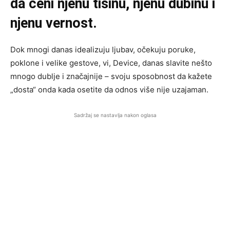
da ceni njenu tišinu, njenu dubinu i
njenu vernost.
Dok mnogi danas idealizuju ljubav, očekuju poruke,
poklone i velike gestove, vi, Device, danas slavite nešto
mnogo dublje i značajnije – svoju sposobnost da kažete
„dosta“ onda kada osetite da odnos više nije uzajaman.
Sadržaj se nastavlja nakon oglasa