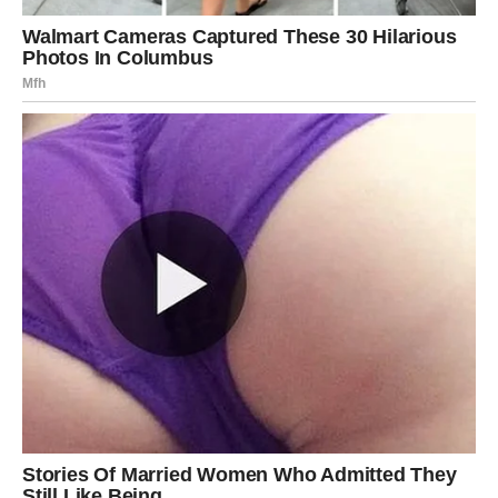
Ako ste slobodni, moguće je poznanstvo koje odmah
djeluje posebno i iskreno.
Ljubav vam mijenja život
Pred vama su trenuci koje ćete dugo pamtiti.