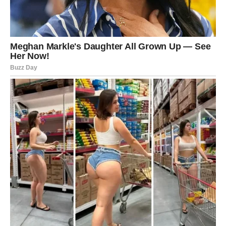
DJEVICA
Pred vama su dani tokom kojih ćete konačno osjetiti
veliko olakšanje.
Jedna odluka ili promjena donose vam mnogo više mira i
sigurnosti.
Počinje mnogo sretnije poglavlje
Pred vama su veoma posebni trenuci.
VAGA
Zvijezde vam donose veoma romantičan i sudbinski
period.