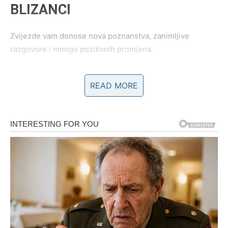
BLIZANCI
Zvijezde vam donose nova poznanstva, zanimljive
razgovore i mnogo pozitivnih promjena.
Moguće je putovanje ili vijest koja vam mijenja planove.
READ MORE
Ništa više neće biti isto
Pred vama su veoma važni trenuci.
RAK
Rakovi su među najvećim miljenicima zvijezda do kraja
proljeća.
Poslije mnogo tuge dolazi osoba ili prilika koja vam vraća