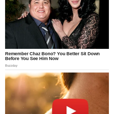
Ljubav, mir i osjećaj sigurnosti konačno postaju dio vaše
svakodnevice.
Duša konačno pronalazi svoju sreću
Pred vama su trenuci puni topline i radosti.
Veliki horoskop do kraja proljeća donosi ogromne
promjene mnogim znakovima Zodijaka, ali posebno će
blistati Lavovi kojima dolazi brdo para, dok će Rakovi i
Vage osjetiti veliku ljubav i sreću.
Ovo je period tokom kojeg univerzum pokazuje da poslije
teških trenutaka dolazi vrijeme kada život počinje vraćati
sve ono što smo dugo čekali i zaslužili.