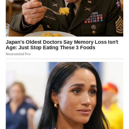
vjeru u sreću.
Sudbina vam donosi ljubav i mir
Pred vama su veoma nježni i sudbinski trenuci.
LAV
Lavovima dolazi veliki poslovni uspjeh i mogućnost
ogromne zarade.
Sve ono što ste dugo gradili sada konačno počinje
donositi ozbiljne rezultate.
Brdo para dolazi u vaš život
Pred vama su veoma uspješni i važni mjeseci.