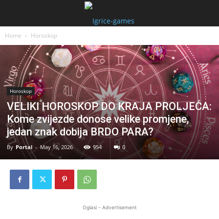
Home
Horoskop
Horoskop
VELIKI HOROSKOP DO KRAJA PROLJEĆA:
Kome zvijezde donose velike promjene,
jedan znak dobija BRDO PARA?
By
Portal
-
May 16, 2026
954
0
Oglasi - Advertisement