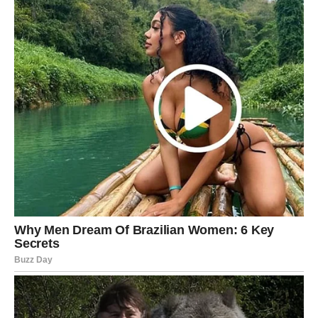
Jedna osoba vraća vam vjeru da život može biti mnogo
ljepši nego prije.
Sreća vam dolazi neočekivano
Pred vama su veoma uzbudljivi trenuci.
JARAC
Jarčevi konačno ulaze u mnogo stabilniji i sigurniji period
života.
Na poslovnom i emotivnom planu dolazi veliko olakšanje.
Sudbina vam vraća mir
Pred vama su veoma važni trenuci sreće.