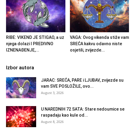
RIBE: VIKEND JE STIGAO, a uz
VAGA: Ovog vikenda stiže vam
njega dolazi I PREDIVNO
SREĆA kakvu odavno niste
IZNENAĐENJE,...
osjetili, zvijezde...
Izbor autora
JARAC: SREĆA, PARE i LJUBAV, zvijezde su
vam SVE POSLOŽILE, ovo...
August 3, 2026
U NAREDNIH 72 SATA: Stare nedoumice se
raspadaju kao kule od...
August 8, 2026