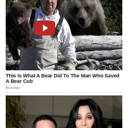
VODOLIJA
Zvijezde vam donose neočekivane prilike i veoma
zanimljive promjene.
Jedna nova osoba ili poslovna ideja mogli bi vam potpuno
promijeniti budućnost.
Promjene vam donose veliku sreću
Pred vama su veoma posebni trenuci.
RIBE
Ribe ulaze u jedan od najnježnijih i najljepših perioda
života.