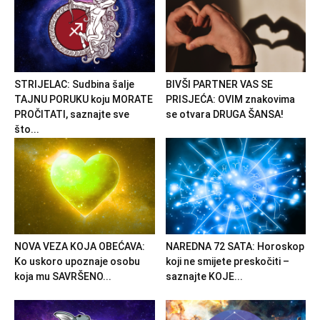
STRIJELAC: Sudbina šalje
BIVŠI PARTNER VAS SE
TAJNU PORUKU koju MORATE
PRISJEĆA: OVIM znakovima
PROČITATI, saznajte sve
se otvara DRUGA ŠANSA!
što...
NOVA VEZA KOJA OBEĆAVA:
NAREDNA 72 SATA: Horoskop
Ko uskoro upoznaje osobu
koji ne smijete preskočiti –
koja mu SAVRŠENO...
saznajte KOJE...