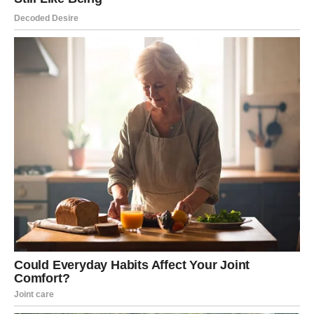
ŠKORPIJA
Pred vama je veliki finansijski preokret.
Sve ono što je dugo bilo blokirano sada konačno dolazi
na svoje mjesto.
Sudbina vam vraća ono što zaslužujete
Pred vama su veoma uspješni i važni dani.
STRIJELAC
Nova energija donosi vam mnogo spontanih događaja i
pozitivnih promjena.