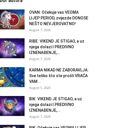
zbor autora
OVAN: Očekuje vas VEOMA
LIJEP PERIOD, zvijezde DONOSE
NEŠTO NEVJEROVATNO!
August 7, 2026
RIBE: VIKEND JE STIGAO, a uz
njega dolazi I PREDIVNO
IZNENAĐENJE,...
August 7, 2026
KARMA NIKAD NE ZABORAVLJA:
Sve teško što ste prošli VRAĆA
VAM...
August 5, 2026
BIK: VIKEND JE STIGAO, a uz
njega dolazi I PREDIVNO
IZNENAĐENJE,...
August 7, 2026
BIK: Očekuje vas VEOMA LIJEP