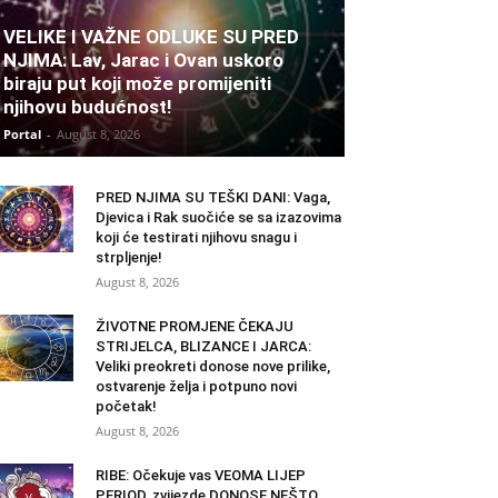
VELIKE I VAŽNE ODLUKE SU PRED
NJIMA: Lav, Jarac i Ovan uskoro
biraju put koji može promijeniti
njihovu budućnost!
Portal
-
August 8, 2026
PRED NJIMA SU TEŠKI DANI: Vaga,
Djevica i Rak suočiće se sa izazovima
koji će testirati njihovu snagu i
strpljenje!
August 8, 2026
ŽIVOTNE PROMJENE ČEKAJU
STRIJELCA, BLIZANCE I JARCA:
Veliki preokreti donose nove prilike,
ostvarenje želja i potpuno novi
početak!
August 8, 2026
RIBE: Očekuje vas VEOMA LIJEP
PERIOD, zvijezde DONOSE NEŠTO