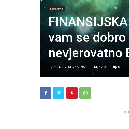
Horoskop
FINANSIJSKA 
vam se dobro s
nevjerovatno
By
Portal
-
May 16, 2026
1290
0
Ogl