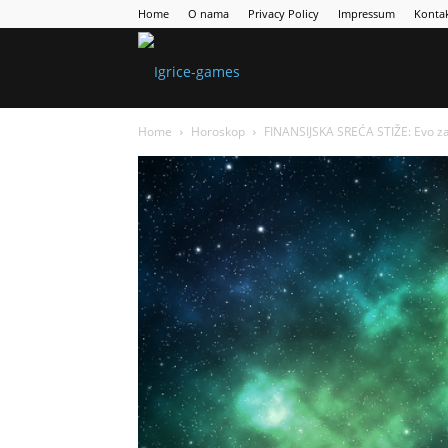
Home
O nama
Privacy Policy
Impressum
Konta
Games
Home
Horoskop
FINANSIJSKA SREĆA STIŽE: Evo zaš
Portal