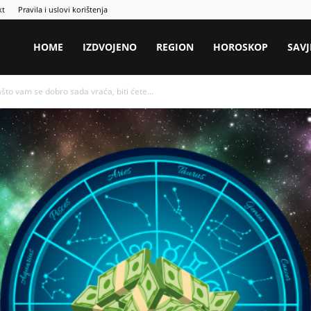
kt
Pravila i uslovi korištenja
HOME
IZDVOJENO
REGION
HOROSKOP
SAVJ
to vam se dobro sada vraća, biti ćete...