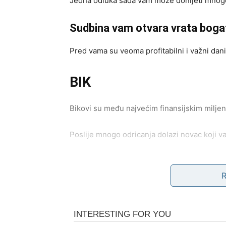
Jedna odluka sada vam može donijeti mnogo
Sudbina vam otvara vrata boga
Pred vama su veoma profitabilni i važni dani
BIK
Bikovi su među najvećim finansijskim miljen
Poslije mnogo odricanja dolazi novac koji va
Dobro vam se konačno vraća
Pred vama su veoma srećni i mirni trenuci.
BLIZANCI