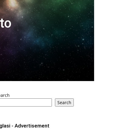
to
earch
Search
glasi - Advertisement