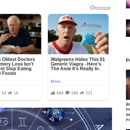
P
B
PR
V
PO