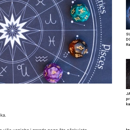
S
D
Ra
JA
pr
ka
ka.