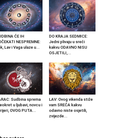
UDBINA ĆE IH
DO KRAJA SEDMICE:
OČEKATI NESPREMNE:
Jedni plivaju u sreći
k, Lav i Vaga ulaze u...
kakvu ODAVNO NISU
OSJETILI,...
RAC: Sudbina sprema
LAV: Ovog vikenda stiže
eokret u ljubavi, novcu i
vam SREĆA kakvu
rijeri, OVOG PUTA...
odavno niste osjetili,
zvijezde...