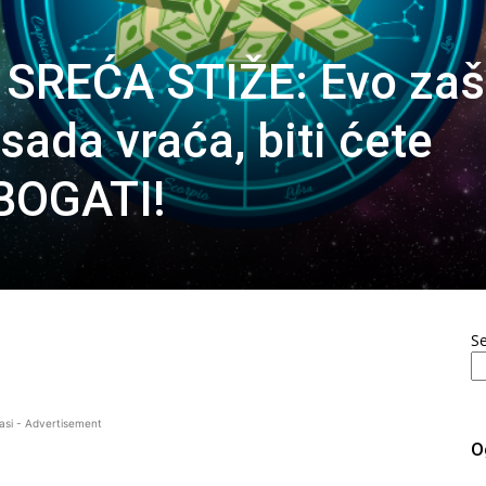
SREĆA STIŽE: Evo zaš
ada vraća, biti ćete
 BOGATI!
S
asi - Advertisement
O