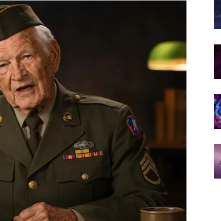
saradnju ili ponudu.
otcjenjivali.
 briga.
oja vam vraća vjeru u bolje dane.
lužujete