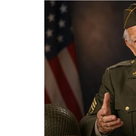
Zvijezde vam donose veoma važnu poslovnu 
Moguća je zarada kroz posao koji ste ranije p
Pamet vam donosi veliko obilje
Pred vama su veoma uspješni trenuci.
RAK
Rakovi konačno izlaze iz perioda finansijskih
Novac dolazi kroz posao, pomoć ili priliku k
Sudbina vam vraća ono što zas