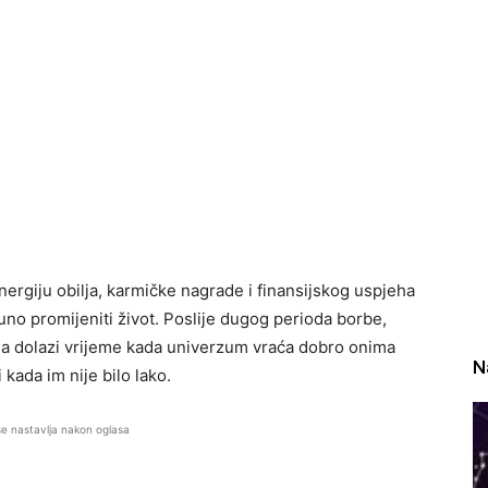
rgiju obilja, karmičke nagrade i finansijskog uspjeha
o promijeniti život. Poslije dugog perioda borbe,
sada dolazi vrijeme kada univerzum vraća dobro onima
N
i kada im nije bilo lako.
se nastavlja nakon oglasa