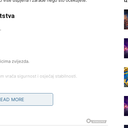
I
 više uspjeha i zarade nego što očekujete.
tstva
.
icima zvijezda.
m vraća sigurnost i osjećaj stabilnosti.
READ MORE