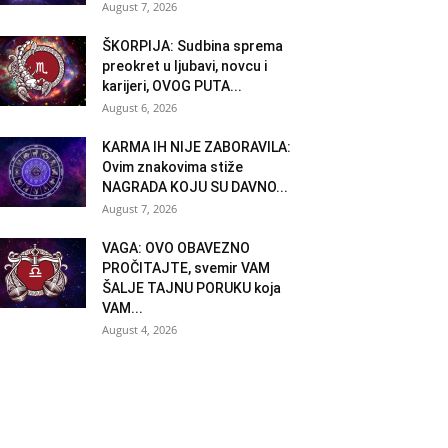
August 7, 2026
ŠKORPIJA: Sudbina sprema
preokret u ljubavi, novcu i
karijeri, OVOG PUTA...
August 6, 2026
KARMA IH NIJE ZABORAVILA:
Ovim znakovima stiže
NAGRADA KOJU SU DAVNO...
August 7, 2026
VAGA: OVO OBAVEZNO
PROČITAJTE, svemir VAM
ŠALJE TAJNU PORUKU koja
VAM...
August 4, 2026