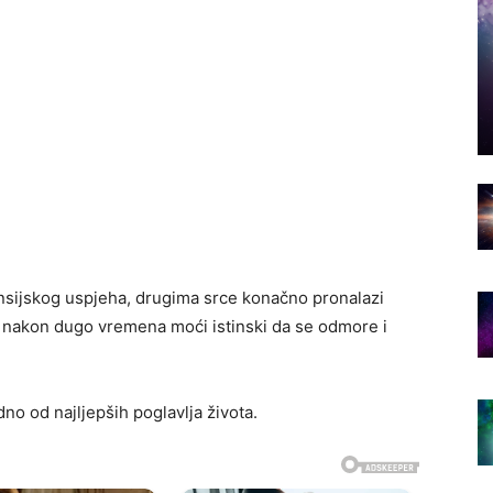
nansijskog uspjeha, drugima srce konačno pronalazi
ut nakon dugo vremena moći istinski da se odmore i
no od najljepših poglavlja života.