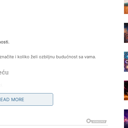
osti.
načite i koliko želi ozbiljnu budućnost sa vama.
eću
i.
READ MORE
veoma zanimljive susrete.