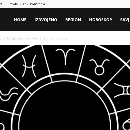
kt
Pravila i uslovi korištenja
HOME
IZDVOJENO
REGION
HOROSKOP
SAVJ
A: Čiji džepovi rastu, čije SRCE je puno...