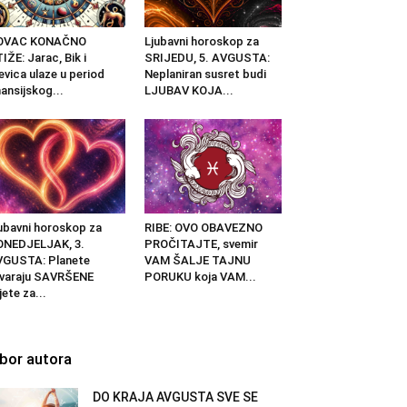
OVAC KONAČNO
Ljubavni horoskop za
IŽE: Jarac, Bik i
SRIJEDU, 5. AVGUSTA:
evica ulaze u period
Neplaniran susret budi
nansijskog...
LJUBAV KOJA...
ubavni horoskop za
RIBE: OVO OBAVEZNO
ONEDJELJAK, 3.
PROČITAJTE, svemir
VGUSTA: Planete
VAM ŠALJE TAJNU
varaju SAVRŠENE
PORUKU koja VAM...
jete za...
zbor autora
DO KRAJA AVGUSTA SVE SE