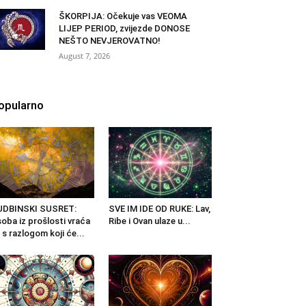
ŠKORPIJA: Očekuje vas VEOMA
LIJEP PERIOD, zvijezde DONOSE
NEŠTO NEVJEROVATNO!
August 7, 2026
opularno
UDBINSKI SUSRET:
SVE IM IDE OD RUKE: Lav,
oba iz prošlosti vraća
Ribe i Ovan ulaze u...
 s razlogom koji će...