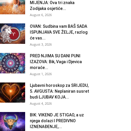
MIJENJA: Ova tri znaka
Zodijaka osjetiće...
August 6, 2026
OVAN: Sudbina vam BAŠ SADA
ISPUNJAVA SVE ŽELJE, razlog
će vas...
August 3, 2026
PRED NJIMA SU DANI PUNI
IZAZOVA: Bik, Vaga i Djevica
moraće...
August 1, 2026
Ljubavni horoskop za SRIJEDU,
5. AVGUSTA: Neplaniran susret
budi LJUBAV KOJA...
August 4, 2026
BIK: VIKEND JE STIGAO, a uz
njega dolazi I PREDIVNO
IZNENAĐENJE,...