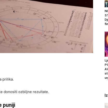
N
ST
Dj
fi
Lj
P
A
st
uv
 prilika.
e donositi ozbiljne rezultate.
I
 puniji