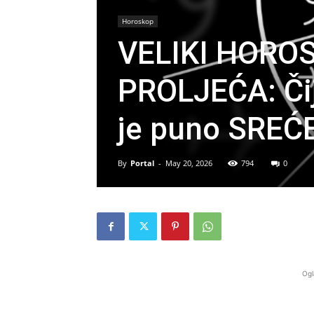
Horoskop
VELIKI HORO
PROLJEĆA: Čij
je puno SREĆ
By
Portal
-
May 20, 2026
794
0
Ogl