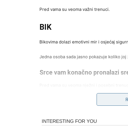
Pred vama su veoma važni trenuci.
BIK
Bikovima dolazi emotivni mir i osjećaj sigurn
Jedna osoba sada jasno pokazuje koliko joj z
Srce vam konačno pronalazi sr
Pred vama su veoma nježni i posebni trenuc
BLIZANCI
Zvijezde vam donose neočekivane vijesti i 