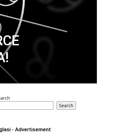
SRCE
A!
earch
Search
glasi - Advertisement