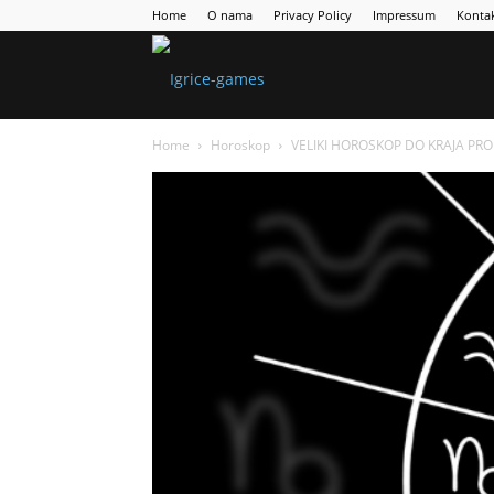
Home
O nama
Privacy Policy
Impressum
Konta
Games
Home
Horoskop
VELIKI HOROSKOP DO KRAJA PROLJEĆ
Portal