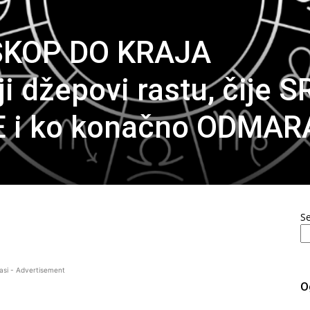
SKOP DO KRAJA
i džepovi rastu, čije 
E i ko konačno ODMAR
S
asi - Advertisement
O