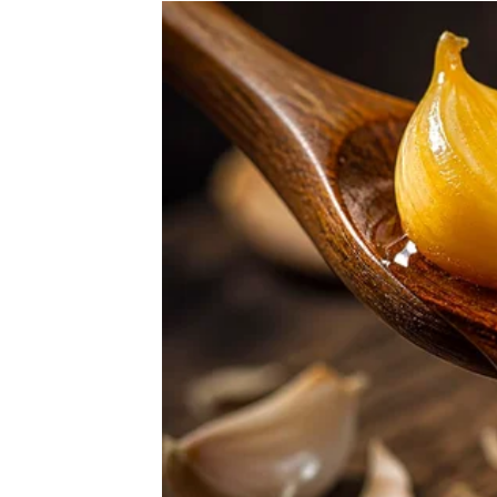
Moguće je poznanstvo koje vam potpuno mij
Ništa više neće biti isto
Pred vama su veoma uzbudljivi trenuci.
RAK
Rakovi su među najvećim sretnicima do kraja
Poslije mnogo tuge dolazi period mira, ljub
Sudbina vam vraća osmijeh
Pred vama su veoma nježni i sretni trenuci.
LAV