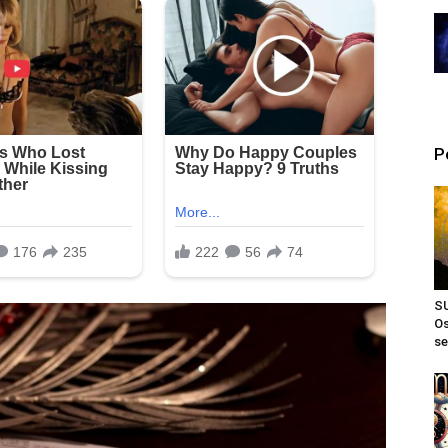
P
S
Os
se