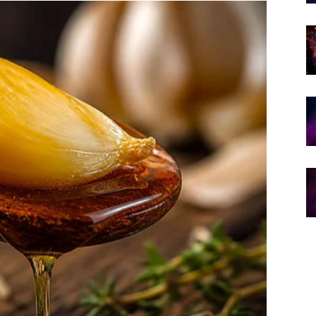
enja pogled na život.
 proljeća.
avi i osjećaja da ste konačno na pravom mjestu.