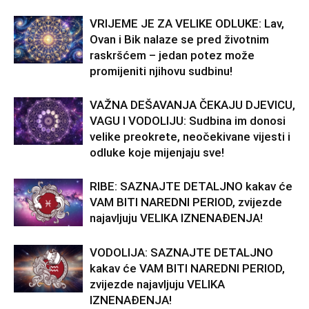
VRIJEME JE ZA VELIKE ODLUKE: Lav,
Ovan i Bik nalaze se pred životnim
raskršćem – jedan potez može
promijeniti njihovu sudbinu!
VAŽNA DEŠAVANJA ČEKAJU DJEVICU,
VAGU I VODOLIJU: Sudbina im donosi
velike preokrete, neočekivane vijesti i
odluke koje mijenjaju sve!
RIBE: SAZNAJTE DETALJNO kakav će
VAM BITI NAREDNI PERIOD, zvijezde
najavljuju VELIKA IZNENAĐENJA!
VODOLIJA: SAZNAJTE DETALJNO
kakav će VAM BITI NAREDNI PERIOD,
zvijezde najavljuju VELIKA
IZNENAĐENJA!