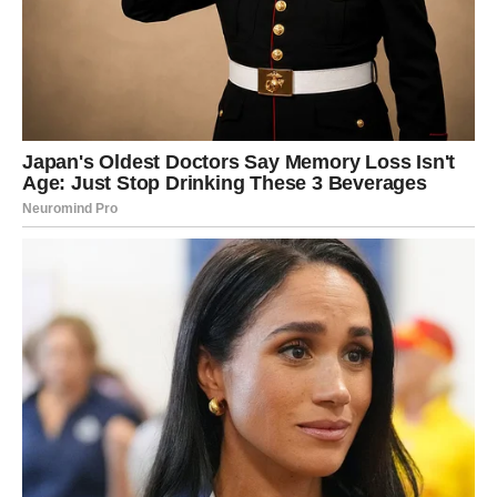
Unutrašnji mir konačno dolazi
Pred vama su veoma emotivni i sretni trenuci.
LAV
Lavovima dolazi potvrda da ih uskoro čeka veliki uspjeh.
Sve ono što ste gradili sada počinje donositi rezultate
koje ste dugo priželjkivali.
Vrijeme nagrade tek počinje
Pred vama su veoma snažni trenuci.
DJEVICA