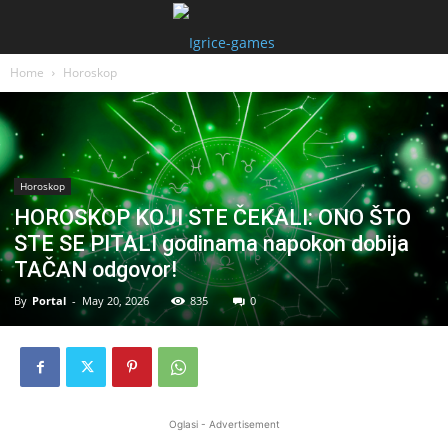
Home
Horoskop
Horoskop
HOROSKOP KOJI STE ČEKALI: ONO ŠTO
STE SE PITALI godinama napokon dobija
TAČAN odgovor!
By
Portal
-
May 20, 2026
835
0
Oglasi - Advertisement