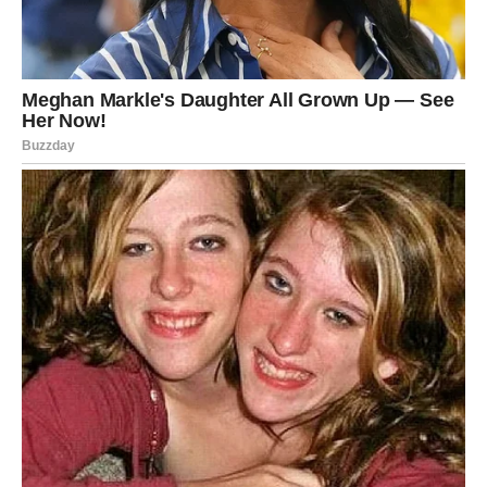
Pred vama su dani tokom kojih ćete konačno jasno vidjeti
kome možete vjerovati.
Jedna osoba sada pokazuje svoje pravo lice i donosi vam
važnu životnu lekciju.
Istina vam otvara oči
Pred vama su veoma posebni trenuci.