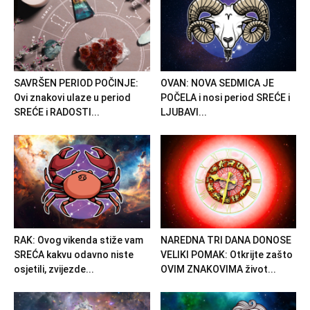
SAVRŠEN PERIOD POČINJE:
OVAN: NOVA SEDMICA JE
Ovi znakovi ulaze u period
POČELA i nosi period SREĆE i
SREĆE i RADOSTI...
LJUBAVI...
RAK: Ovog vikenda stiže vam
NAREDNA TRI DANA DONOSE
SREĆA kakvu odavno niste
VELIKI POMAK: Otkrijte zašto
osjetili, zvijezde...
OVIM ZNAKOVIMA život...