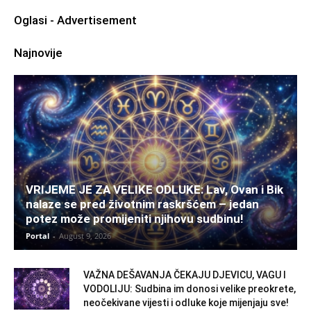
Oglasi - Advertisement
Najnovije
VRIJEME JE ZA VELIKE ODLUKE: Lav, Ovan i Bik
nalaze se pred životnim raskršćem – jedan
potez može promijeniti njihovu sudbinu!
Portal
-
August 9, 2026
VAŽNA DEŠAVANJA ČEKAJU DJEVICU, VAGU I
VODOLIJU: Sudbina im donosi velike preokrete,
neočekivane vijesti i odluke koje mijenjaju sve!