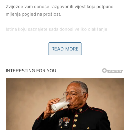
Zvijezde vam donose razgovor ili vijest koja potpuno
mijenja pogled na prošlost.
Istina koju saznajete sada donosi veliko olakšanje.
Sve vam napokon postaje jasno
READ MORE
Pred vama su veoma intenzivni trenuci.
RAK
Rakovi su među znakovima kojima sudbina sada daje
najvažnije odgovore.
Poslije mnogo tuge i čekanja konačno shvatate zašto su
se određene stvari morale dogoditi baš tako.