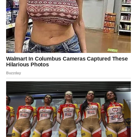
Duša je cijelo vrijeme znala istinu
Pred vama su trenuci puni važnih spoznaja.
Horoskop koji ste čekali mnogim znakovima Zodijaka
donosi dugo tražene odgovore i unutrašnji mir, ali
posebno će ih osjetiti Rakovi, Vage i Vodolije kojima
sudbina konačno otkriva istinu koja mijenja pogled na
ljubav, život i budućnost.
Ovo je period tokom kojeg univerzum pokazuje da
nijedno pitanje ne ostaje bez odgovora — samo je
potrebno vrijeme da istina pronađe pravi trenutak da se
otkrije.