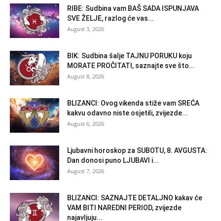
RIBE: Sudbina vam BAŠ SADA ISPUNJAVA
SVE ŽELJE, razlog će vas...
August 3, 2026
BIK: Sudbina šalje TAJNU PORUKU koju
MORATE PROČITATI, saznajte sve što...
August 8, 2026
BLIZANCI: Ovog vikenda stiže vam SREĆA
kakvu odavno niste osjetili, zvijezde...
August 6, 2026
Ljubavni horoskop za SUBOTU, 8. AVGUSTA:
Dan donosi puno LJUBAVI i...
August 7, 2026
BLIZANCI: SAZNAJTE DETALJNO kakav će
VAM BITI NAREDNI PERIOD, zvijezde
najavljuju...