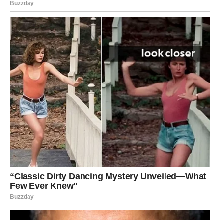
Pred vama je veliki emotivni ili životni preokret.
Jedna istina sada vam potpuno mijenja pogled na osobu
ili situaciju iz prošlosti.
Sve što je bilo skriveno izlazi na vidjelo
Pred vama su veoma snažni trenuci.
STRIJELAC
Nova energija donosi vam neočekivane razgovore i
veoma važne spoznaje.
Jedna osoba sada vam otkriva ono što dugo nije imala
hrabrosti reći.