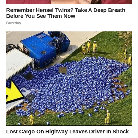
VAGA
Vagama dolazi odgovor koji se tiče ljubavi i budućnosti.
Ako ste dugo sumnjali u nečije emocije, sada više neće
biti mjesta za nesigurnost.
Sudbina vam pokazuje put prema pravoj
ljubavi
Pred vama su trenuci koje ćete dugo pamtiti.
ŠKORPIJA