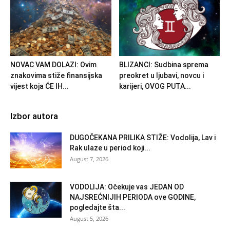
NOVAC VAM DOLAZI: Ovim
BLIZANCI: Sudbina sprema
znakovima stiže finansijska
preokret u ljubavi, novcu i
vijest koja ĆE IH...
karijeri, OVOG PUTA...
Izbor autora
DUGOČEKANA PRILIKA STIŽE: Vodolija, Lav i
Rak ulaze u period koji...
August 7, 2026
VODOLIJA: Očekuje vas JEDAN OD
NAJSREĆNIJIH PERIODA ove GODINE,
pogledajte šta...
August 5, 2026