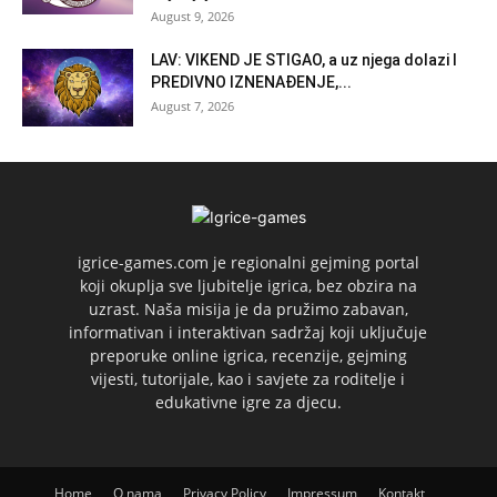
August 9, 2026
LAV: VIKEND JE STIGAO, a uz njega dolazi I
PREDIVNO IZNENAĐENJE,...
August 7, 2026
igrice-games.com je regionalni gejming portal
koji okuplja sve ljubitelje igrica, bez obzira na
uzrast. Naša misija je da pružimo zabavan,
informativan i interaktivan sadržaj koji uključuje
preporuke online igrica, recenzije, gejming
vijesti, tutorijale, kao i savjete za roditelje i
edukativne igre za djecu.
Home
O nama
Privacy Policy
Impressum
Kontakt