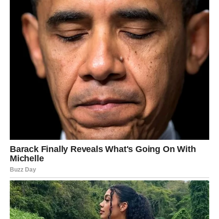
Odgovor koji čekate konačno dolazi
Pred vama su veoma uzbudljivi trenuci.
JARAC
Jarčevi konačno ulaze u period tokom kojeg osjećaju da
život ima mnogo više smisla.
Sve što ste prošli sada dobija svoje pravo objašnjenje.
Sudbina vam vraća vjeru u sebe
Pred vama su veoma važni trenuci.
VODOLIJA