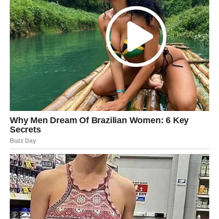
Zvijezde vam donose neočekivanu istinu ili vijest koja bi
vam mogla potpuno promijeniti planove za budućnost.
Jedna želja sada postaje mnogo bliža nego što mislite.
Sudbina vam daje odgovor koji mijenja
sve
Pred vama su veoma posebni trenuci.
RIBE
Ribe ulaze u veoma emotivan i intuitivan period.
Osjećaj koji ste dugo imali sada se pokazuje potpuno
tačnim.