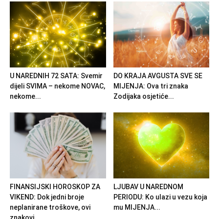
U NAREDNIH 72 SATA: Svemir
DO KRAJA AVGUSTA SVE SE
dijeli SVIMA – nekome NOVAC,
MIJENJA: Ova tri znaka
nekome...
Zodijaka osjetiće...
FINANSIJSKI HOROSKOP ZA
LJUBAV U NAREDNOM
VIKEND: Dok jedni broje
PERIODU: Ko ulazi u vezu koja
neplanirane troškove, ovi
mu MIJENJA...
znakovi...