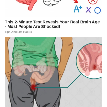
Jedna vijest donosi veliko zadovoljstvo
Pred vama je informacija koja će vas iskreno obradovati.
Može biti povezana s poslom, finansijama ili privatnim
životom, a donijeće vam osjećaj olakšanja i potvrditi da
ste na pravom putu.
Ta vijest daće vam dodatnu snagu i motivaciju za sve što
slijedi.
Sreća postaje vaš svakodnevni
saveznik
U narednim sedmicama imaćete mnogo razloga za
zadovoljstvo.