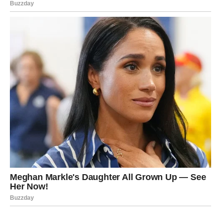
Vjerujte svojim odlukama, ostanite vjerni sebi i iskoristite
sve što vam naredni period donosi. Pred vama su
sedmice koje mogu postati početak jednog od najljepših
poglavlja u vašem životu.