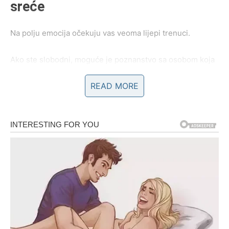
sreće
Na polju emocija očekuju vas veoma lijepi trenuci.
Ako ste slobodni, moguće je poznanstvo sa osobom koja
će vas osvojiti iskrenošću, pažnjom i toplinom. Sve će se
READ MORE
razvijati prirodnim tokom, a osjećaji će svakim danom biti
sve snažniji.
Ako ste zauzeti, partner će pokazati više razumijevanja za
vaše želje i planove. Zajednički razgovori dodatno će
učvrstiti vaš odnos i donijeti vam osjećaj sigurnosti.