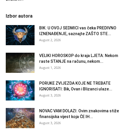
Izbor autora
BIK: U OVOJ SEDMICI vas čeka PREDIVNO
IZNENAĐENJE, saznajte ZAŠTO STE...
August 2, 2026
VELIKI HOROSKOP do kraja LJETA: Nekom
raste STANJE na računu, nekom...
August 1, 2026
PORUKE ZVIJEZDA KOJE NE TREBATE
IGNORISATI: Bik, Ovan i Blizanci ulaze...
August 3, 2026
NOVAC VAM DOLAZI: Ovim znakovima stiže
finansijska vijest koja ĆE IH...
August 3, 2026