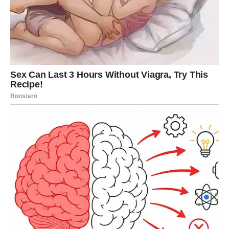
Sreća dolazi kroz prave izbore
Zvijezde pokazuju da će upravo vaše odluke imati veliki
uticaj na ono što slijedi.
Ne dozvolite da vas tuđa mišljenja udalje od vaših ciljeva.
Kada budete vjerovali sebi i ostali dosljedni svojim
planovima, mnoge okolnosti razvijaće se u vašu korist.
Svaki novi korak približiće vas životu kakav želite.