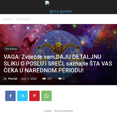
Home
Horoskop
Horoskop
VAGA: Zvijezde vam DAJU DETALJNU
SLIKU O POSLU i SREĆI, saznajte ŠTA VAS
ČEKA U NAREDNOM PERIODU!
By
Portal
-
July 5, 2026
597
0
Oglasi - Advertisement