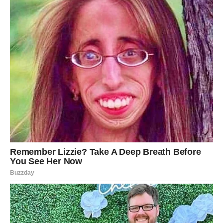
budućnost i iskoristite sve što vam naredni period
donosi. Pred vama su sedmice koje mogu postati početak
jednog od najljepših i najuspješnijih razdoblja u vašem
životu.