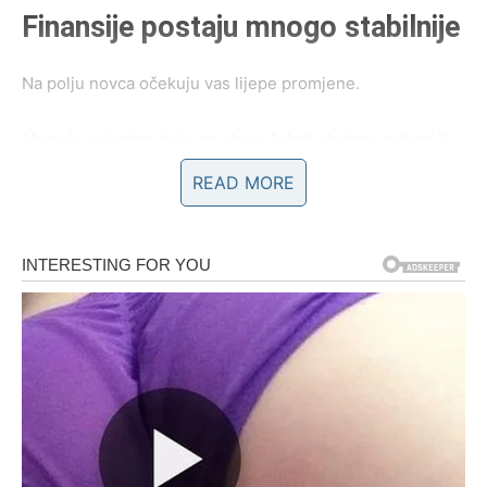
Finansije postaju mnogo stabilnije
Na polju novca očekuju vas lijepe promjene.
Moguća je isplata koju ste dugo čekali, dodatni prihod ili
uspješno okončanje važnog posla koje će pozitivno
READ MORE
uticati na vaš budžet.
Bićete u prilici da riješite obaveze koje su vas
opterećivale i da mirnije planirate naredne mjesece.
Ljubavni život donosi više mira i
povjerenja
Na polju emocija očekuje vas mnogo lijepih trenutaka.