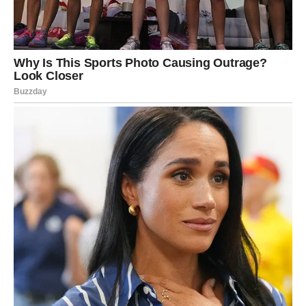
Sreća dolazi kroz mudre izbore
Zvijezde pokazuju da će vaše promišljene odluke imati
veliki uticaj na budućnost.
Ne dozvolite da vas sitne prepreke obeshrabre. Kada
budete vjerovali svom iskustvu i ostali dosljedni svojim
ciljevima, mnoge okolnosti razvijaće se baš onako kako
želite.
Svaki novi korak približiće vas životu kakav ste dugo
planirali.
Jedna vijest donosi veliko olakšanje
Pred vama je informacija koja će vas iskreno obradovati.