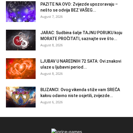
PAZITE NA OVO: Zvijezde upozoravaju –
nešto se odvija BEZ VAŠEG...
August 7, 2026
JARAC: Sudbina šalje TAJNU PORUKU koju
MORATE PROČITATI, saznajte sve što...
August 8, 2026
LJUBAV U NAREDNIH 72 SATA: Ovi znakovi
ulaze u ljubavni period...
August 8, 2026
BLIZANCI: Ovog vikenda stiže vam SREĆA
kakvu odavno niste osjetili, zvijezde...
August 6, 2026