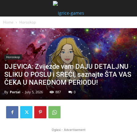
Home
Horoskop
Horoskop
DJEVICA: Zvijezde vam DAJU DETALJNU
SLIKU O POSLU i SREĆI, saznajte ŠTA VAS
ČEKA U NAREDNOM PERIODU!
By
Portal
-
July 5, 2026
887
0
Oglasi - Advertisement