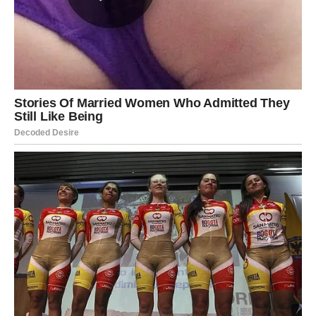
Ako ste slobodni, moguće je poznanstvo sa osobom koja
će vas osvojiti iskrenošću, pažnjom i osjećajem
sigurnosti. Odnos će se razvijati prirodno i donijeti vam
mnogo razloga za osmijeh.
Ako ste zauzeti, partner će pokazati više razumijevanja i
želje da zajedno gradite ljepšu budućnost. Zajednički
razgovori dodatno će učvrstiti vaš odnos.