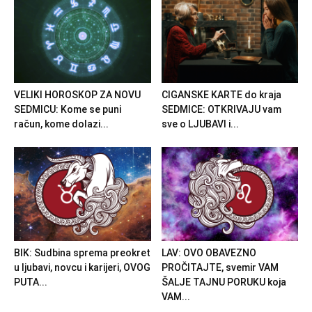
VELIKI HOROSKOP ZA NOVU
CIGANSKE KARTE do kraja
SEDMICU: Kome se puni
SEDMICE: OTKRIVAJU vam
račun, kome dolazi...
sve o LJUBAVI i...
BIK: Sudbina sprema preokret
LAV: OVO OBAVEZNO
u ljubavi, novcu i karijeri, OVOG
PROČITAJTE, svemir VAM
PUTA...
ŠALJE TAJNU PORUKU koja
VAM...