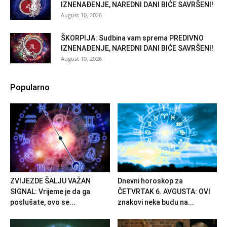
IZNENAĐENJE, NAREDNI DANI BIĆE SAVRŠENI!
August 10, 2026
ŠKORPIJA: Sudbina vam sprema PREDIVNO
IZNENAĐENJE, NAREDNI DANI BIĆE SAVRŠENI!
August 10, 2026
Popularno
ZVIJEZDE ŠALJU VAŽAN
Dnevni horoskop za
SIGNAL: Vrijeme je da ga
ČETVRTAK 6. AVGUSTA: OVI
poslušate, ovo se...
znakovi neka budu na...