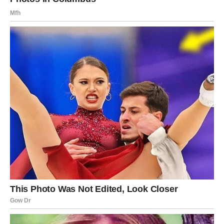
zajednički planovi počeće da se ostvaruju.
Pred vama je razdoblje koje će vam pokazati da se trud i
mudre odluke uvijek isplate.
Završna poruka zvijezda za
Djevicu
Zvijezde jasno pokazuju da ulazite u period ispunjen
uspjesima, lijepim vijestima i događajima koji će vam
donijeti mnogo razloga za zadovoljstvo. Posao će vam
donositi priznanja, finansijska situacija će biti stabilnija, a
ljubavni život ispuniće vas povjerenjem, toplinom i
iskrenim emocijama.
Vjerujte svojim odlukama, nastavite graditi svoju