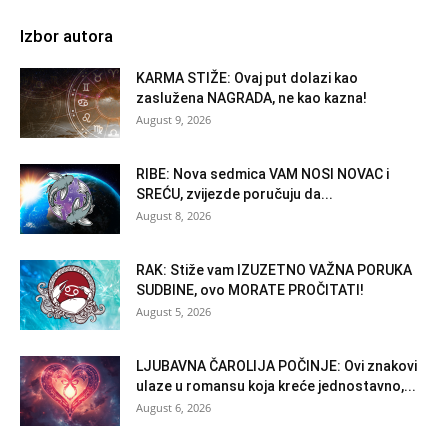
Izbor autora
KARMA STIŽE: Ovaj put dolazi kao
zaslužena NAGRADA, ne kao kazna!
August 9, 2026
RIBE: Nova sedmica VAM NOSI NOVAC i
SREĆU, zvijezde poručuju da...
August 8, 2026
RAK: Stiže vam IZUZETNO VAŽNA PORUKA
SUDBINE, ovo MORATE PROČITATI!
August 5, 2026
LJUBAVNA ČAROLIJA POČINJE: Ovi znakovi
ulaze u romansu koja kreće jednostavno,...
August 6, 2026