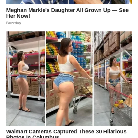
Može biti povezana s poslom, finansijama ili privatnim
životom, a donijeće vam osjećaj sigurnosti i potvrditi da
ste izabrali pravi put.
Ta vijest donijeće vam dodatni mir i novu motivaciju.
Sreća će vas pratiti u važnim
trenucima
U narednim sedmicama imaćete mnogo razloga za
zadovoljstvo.
Poslovni uspjesi, stabilnije finansije i više mira u
privatnom životu učiniće da se osjećate ispunjeno i
sigurnije nego ranije. Ljudi kojima vjerujete biće uz vas, a