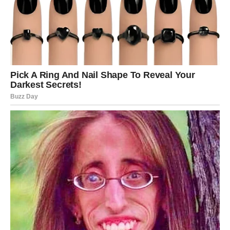
Ljubav vam donosi emocije koje
će vam promijeniti pogled na
život
Do kraja maja očekuju vas veoma zanimljiva dešavanja i
na polju emocija.
Ako ste slobodne, postoji velika mogućnost da ćete
upoznati osobu koja će vas odmah privući pažnjom,