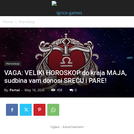
Home
Horoskop
Horoskop
VAGA: VELIKI HOROSKOP do kraja MAJA,
sudbina vam donosi SREĆU i PARE!
By
Portal
-
May 16, 2026
458
0
Oglasi - Advertisement