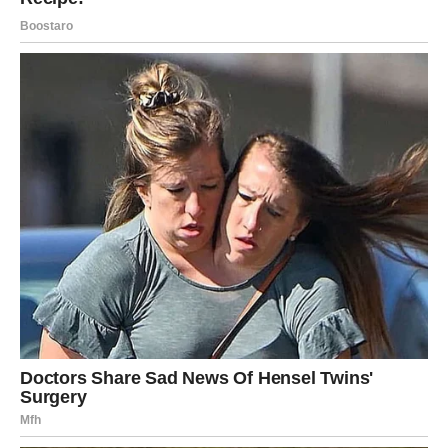
ostvariti ono što želite.
Mnoge Vage će donijeti veoma važne odluke koje bi
kasnije mogle potpuno promijeniti njihov život.
Sudbina vam konačno vraća
osmijeh
Sve ono dobro što ste činile drugima sada vam se polako
vraća. Zvijezde pokazuju da ste prošle kroz težak period
upravo zato da biste sada mogle ući u mnogo srećniju
životnu fazu.
Pred vama su dani tokom kojih biste mogle ostvariti ono
što ste dugo priželjkivale. Sreća, novac i lijepe emocije
polako dolaze u vaš život, a vi ćete konačno osjetiti da