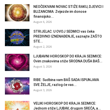
NEOČEKIVANI NOVAC STIŽE RAKU, DJEVICI I
BLIZANCIMA: Zvijezde im donose
finansijsko...
August 6, 2026
STRIJELAC: U OVOJ SEDMICI vas čeka
PREDIVNO IZNENAĐENJE, saznajte ZAŠTO
STE...
August 2, 2026
LJUBAVNI HOROSKOP DO KRAJA SEDMICE:
Ovim znakovima stiže SRODNA DUŠA BAŠ...
August 3, 2026
RIBE: Sudbina vam BAŠ SADA ISPUNJAVA
SVE ŽELJE, razlog će vas...
August 3, 2026
VELIKI HOROSKOP DO KRAJA SEDMICE:
Jednom stiže LJUBAV, drugom SREĆA, a...