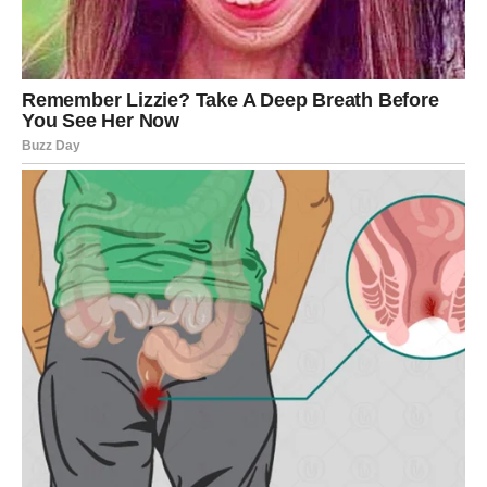
harizmom i posebnom energijom. Jedan susret mogao bi
probuditi emocije kakve dugo niste osjetile.
Mnoge Vage će tokom ovog perioda konačno shvatiti ko
im zaista znači i ko zaslužuje mjesto u njihovom životu.
Vage koje su u vezi mogle bi riješiti probleme koji ih dugo
opterećuju. Pred vama su razgovori koji bi mogli donijeti
mnogo više razumijevanja, pažnje i bliskosti.
Jedna osoba mogla bi igrati veliku
ulogu u vašem životu
Zvijezde pokazuju da će do kraja maja jedna osoba imati
veoma važan uticaj na vaše raspoloženje, odluke i
budućnost.