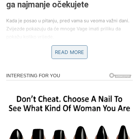
ga najmanje očekujete
Kada je posao u pitanju, pred vama su veoma važni dani.
Zvijezde pokazuju da će mnoge Vage imati priliku da
pokažu koliko vrijede.
READ MORE
Ako ste dugo čekale priznanje, unapređenje ili promjenu
posla, sada dolazi period tokom kojeg bi se to moglo
ostvariti. Posebno će sreće imati one Vage koje planiraju
pokrenuti nešto novo ili već duže vrijeme razmišljaju o
velikim poslovnim promjenama.
Sudbina vam sada otvara vrata uspjeha i veoma je važno
da ne sumnjate u sebe.