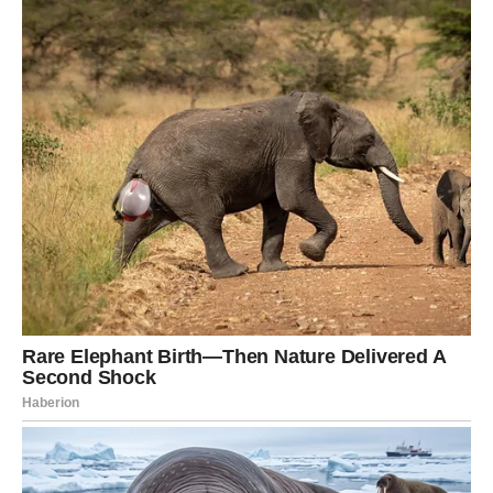
vam sudbina daje novu priliku za sreću.
Do kraja maja ništa više neće biti
isto
Ostatak maja za vas neće biti običan period. Ovo je
vrijeme tokom kojeg biste mogle napraviti veliki korak
naprijed i ostaviti iza sebe sve ono što vas je dugo
opterećivalo.
Zvijezde vam poručuju da ne odustajete od svojih želja
jer vam dolaze dani tokom kojih biste mogle shvatiti da je
sreća mnogo bliže nego što mislite.