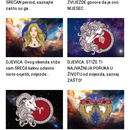
SREĆAN period, saznajte
ZVIJEZDE govore da je ovo
zašto su ga...
MJESEC...
DJEVICA: Ovog vikenda stiže
DJEVICA: STIŽE TI
vam SREĆA kakvu odavno
NAJVAŽNIJA PORUKA U
niste osjetili, zvijezde...
ŽIVOTU od zvijezda, saznaj
ZAŠTO!