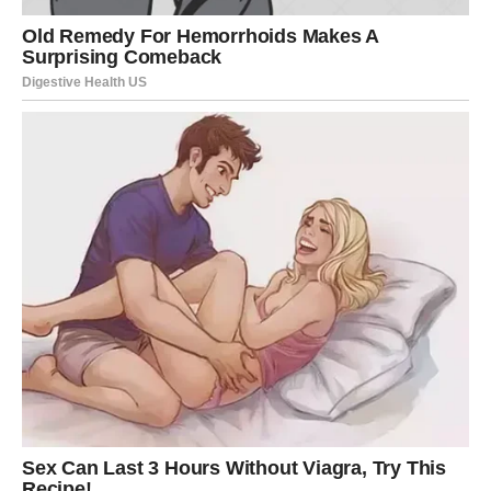
To može biti neko iz prošlosti, ali i osoba koju ste
nedavno upoznale. Upravo kroz taj odnos mogli biste
dobiti podršku, motivaciju i osjećaj sigurnosti koji vam je
dugo nedostajao.
Vrlo je moguće da ćete zahvaljujući toj osobi napraviti
veliki korak naprijed.
Vaša energija postaje mnogo jača
Najveća promjena koja vam dolazi jeste ona unutrašnja.
Tokom ostatka maja osjećaćete mnogo više
samopouzdanja, energije i želje za uspjehom.
Problemi koji su vas ranije iscrpljivali polako gube svoju
moć nad vama. Konačno ćete početi vjerovati da možete