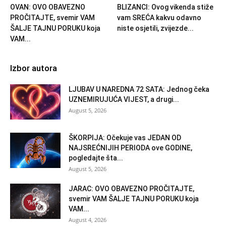
OVAN: OVO OBAVEZNO
BLIZANCI: Ovog vikenda stiže
PROČITAJTE, svemir VAM
vam SREĆA kakvu odavno
ŠALJE TAJNU PORUKU koja
niste osjetili, zvijezde...
VAM...
Izbor autora
LJUBAV U NAREDNA 72 SATA: Jednog čeka
UZNEMIRUJUĆA VIJEST, a drugi...
August 5, 2026
ŠKORPIJA: Očekuje vas JEDAN OD
NAJSREĆNIJIH PERIODA ove GODINE,
pogledajte šta...
August 5, 2026
JARAC: OVO OBAVEZNO PROČITAJTE,
svemir VAM ŠALJE TAJNU PORUKU koja
VAM...
August 4, 2026