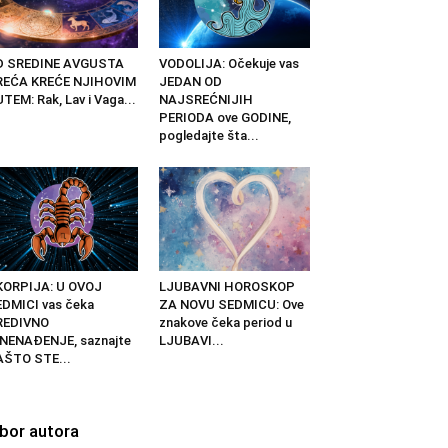
D SREDINE AVGUSTA
VODOLIJA: Očekuje vas
REĆA KREĆE NJIHOVIM
JEDAN OD
TEM: Rak, Lav i Vaga...
NAJSREĆNIJIH
PERIODA ove GODINE,
pogledajte šta...
KORPIJA: U OVOJ
LJUBAVNI HOROSKOP
DMICI vas čeka
ZA NOVU SEDMICU: Ove
REDIVNO
znakove čeka period u
NENAĐENJE, saznajte
LJUBAVI...
AŠTO STE...
zbor autora