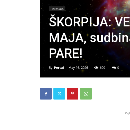
Horoskop
ŠKORPIJA: VE
MAJA, sudbin
PARE!
By
Portal
-
May 16, 2026
600
0
Ogl