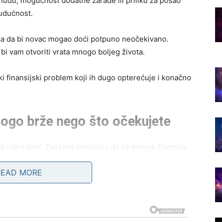
udu, mogućnost dodatne zarade ili priliku za posao
budućnost.
ica da bi novac mogao doći potpuno neočekivano.
 bi vam otvoriti vrata mnogo boljeg života.
iki finansijski problem koji ih dugo opterećuje i konačno
nogo brže nego što očekujete
a važni dani. Zvijezde pokazuju da će mnoge Škorpije
READ MORE
ili promjenu posla, sada dolazi period tokom kojeg bi
i one Škorpije koje planiraju pokrenuti nešto novo ili
lovnim promjenama.