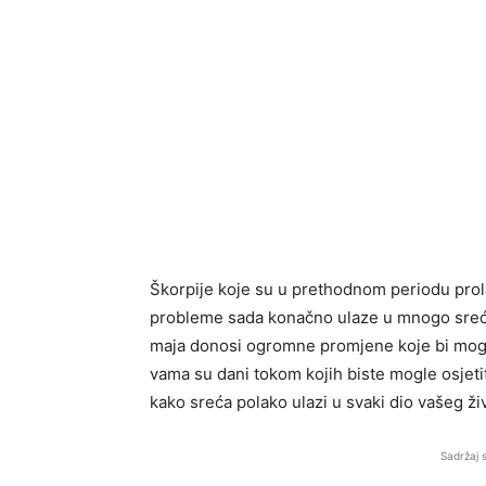
Škorpije koje su u prethodnom periodu prola
probleme sada konačno ulaze u mnogo srećn
maja donosi ogromne promjene koje bi mogl
vama su dani tokom kojih biste mogle osjet
kako sreća polako ulazi u svaki dio vašeg ži
Sadržaj 