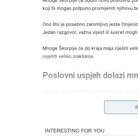
Mnoge Škorpije će dobiti novu poslovnu pon
koji bi mogao potpuno promijeniti njihovu 
Ono što je posebno zanimljivo jeste činjen
Jedan razgovor, važna vijest ili susret mogli
Mnoge Škorpije će do kraja maja riješiti vel
osjetiti veliko olakšanje.
Poslovni uspjeh dolazi m
Kada je posao u pitanju, pred vama su veom
imati priliku da pokažu koliko vrijede.
Ako ste dugo čekale priznanje, unapređenje 
se to moglo ostvariti. Posebno će sreće imat
već duže vrijeme razmišljaju o velikim pos