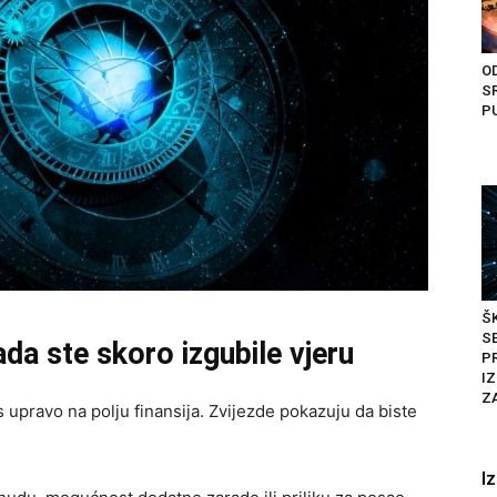
O
S
PU
Š
SE
a ste skoro izgubile vjeru
P
IZ
Z
upravo na polju finansija. Zvijezde pokazuju da biste
I