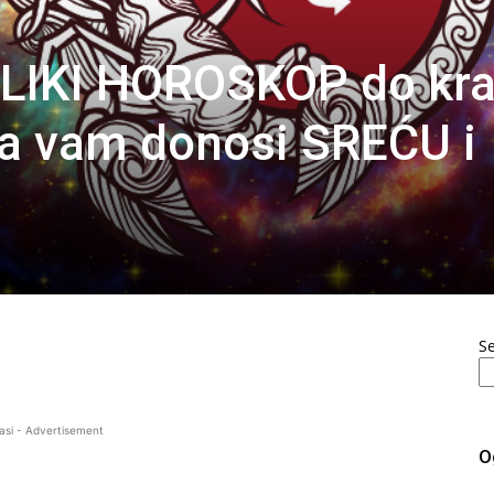
LIKI HOROSKOP do kra
a vam donosi SREĆU i
S
asi - Advertisement
O