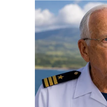
Sudbina vam sada otvara vrata uspjeha i ve