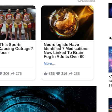
P
K
S
Bi