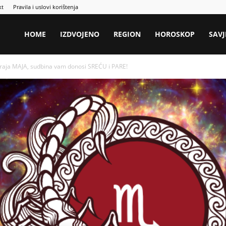
kt
Pravila i uslovi korištenja
HOME
IZDVOJENO
REGION
HOROSKOP
SAVJ
raja MAJA, sudbina vam donosi SREĆU i PARE!