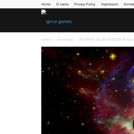
Home
O nama
Privacy Policy
Impressum
Konta
Games
Home
Horoskop
ŠKORPIJA: VELIKI HOROSKOP do k
Portal