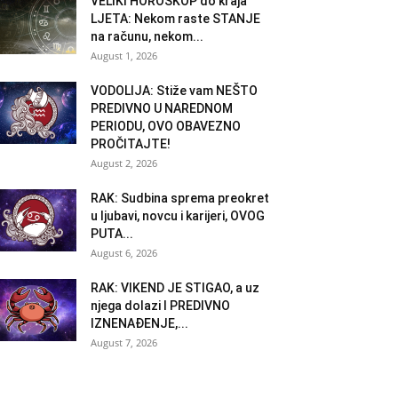
VELIKI HOROSKOP do kraja
LJETA: Nekom raste STANJE
na računu, nekom...
August 1, 2026
VODOLIJA: Stiže vam NEŠTO
PREDIVNO U NAREDNOM
PERIODU, OVO OBAVEZNO
PROČITAJTE!
August 2, 2026
RAK: Sudbina sprema preokret
u ljubavi, novcu i karijeri, OVOG
PUTA...
August 6, 2026
RAK: VIKEND JE STIGAO, a uz
njega dolazi I PREDIVNO
IZNENAĐENJE,...
August 7, 2026