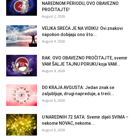
NAREDNOM PERIODU, OVO OBAVEZNO
PROČITAJTE!
August 2, 2026
VELIKA SREĆA JE NA VIDIKU: Ovi znakovi
napokon dobijaju ono što...
August 4, 2026
RAK: OVO OBAVEZNO PROČITAJTE, svemir
VAM ŠALJE TAJNU PORUKU koja VAM...
August 4, 2026
DO KRAJA AVGUSTA: Jedan znak se
zaljubljuje, drugi napreduje, a treći...
August 6, 2026
U NAREDNIH 72 SATA: Svemir dijeli SVIMA –
nekome NOVAC, nekome...
August 6, 2026