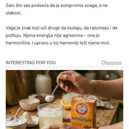
Zato što vas podseća da je kompromis snaga, a ne
slabost.
Vaga je znak koji uči druge da slušaju, da razumeju i da
poštuju. Njena energija nije agresivna – ona je
harmonična. I upravo u toj harmoniji leži njena moć.