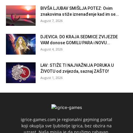
BIVŠA LJUBAV SMIŠLJA POTEZ: Ovim
znakovima stiže iznenađenje kad im se...
August 7, 2026
DJEVICA: DO KRAJA SEDMICE ZVIJEZDE
VAM donose GOMILU PARA i NOVU...
August 4, 2026
LAV: STIŽE TI NAJVAŽNIJA PORUKA U
ŽIVOTU od zvijezda, saznaj ZAŠTO!
August 1, 2026
igrice-games.com je regionalni gejming portal
koji okuplja sve ljubitelje igrica, bez obzira na
uzrast. Naša misija je da pružimo zabavan,