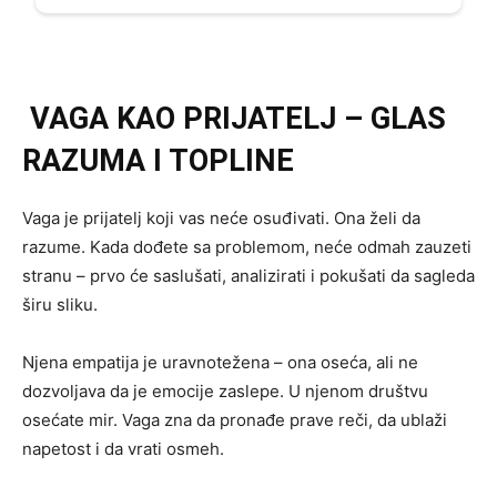
VAGA KAO PRIJATELJ – GLAS
RAZUMA I TOPLINE
Vaga je prijatelj koji vas neće osuđivati. Ona želi da
razume. Kada dođete sa problemom, neće odmah zauzeti
stranu – prvo će saslušati, analizirati i pokušati da sagleda
širu sliku.
Njena empatija je uravnotežena – ona oseća, ali ne
dozvoljava da je emocije zaslepe. U njenom društvu
osećate mir. Vaga zna da pronađe prave reči, da ublaži
napetost i da vrati osmeh.