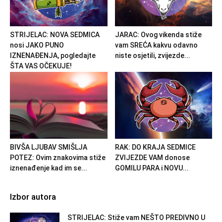
STRIJELAC: NOVA SEDMICA
JARAC: Ovog vikenda stiže
nosi JAKO PUNO
vam SREĆA kakvu odavno
IZNENAĐENJA, pogledajte
niste osjetili, zvijezde...
ŠTA VAS OČEKUJE!
BIVŠA LJUBAV SMIŠLJA
RAK: DO KRAJA SEDMICE
POTEZ: Ovim znakovima stiže
ZVIJEZDE VAM donose
iznenađenje kad im se...
GOMILU PARA i NOVU...
Izbor autora
STRIJELAC: Stiže vam NEŠTO PREDIVNO U