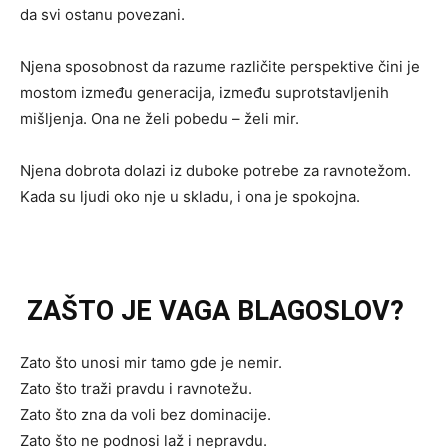
da svi ostanu povezani.
Njena sposobnost da razume različite perspektive čini je
mostom između generacija, između suprotstavljenih
mišljenja. Ona ne želi pobedu – želi mir.
Njena dobrota dolazi iz duboke potrebe za ravnotežom.
Kada su ljudi oko nje u skladu, i ona je spokojna.
ZAŠTO JE VAGA BLAGOSLOV?
Zato što unosi mir tamo gde je nemir.
Zato što traži pravdu i ravnotežu.
Zato što zna da voli bez dominacije.
Zato što ne podnosi laž i nepravdu.