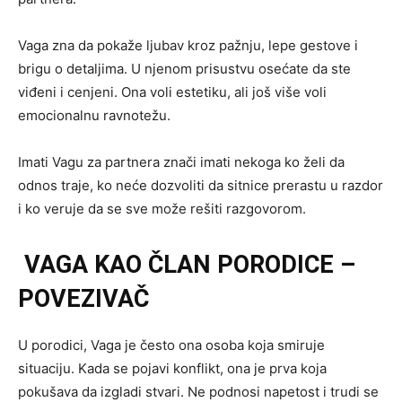
Vaga zna da pokaže ljubav kroz pažnju, lepe gestove i
brigu o detaljima. U njenom prisustvu osećate da ste
viđeni i cenjeni. Ona voli estetiku, ali još više voli
emocionalnu ravnotežu.
Imati Vagu za partnera znači imati nekoga ko želi da
odnos traje, ko neće dozvoliti da sitnice prerastu u razdor
i ko veruje da se sve može rešiti razgovorom.
VAGA KAO ČLAN PORODICE –
POVEZIVAČ
U porodici, Vaga je često ona osoba koja smiruje
situaciju. Kada se pojavi konflikt, ona je prva koja
pokušava da izgladi stvari. Ne podnosi napetost i trudi se