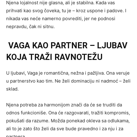
Njena lojalnost nije glasna, ali je stabilna. Kada vas
prihvati kao svog čoveka, tu je – kroz uspone i padove. I
nikada vas neće namerno povrediti, jer ne podnosi
nepravdu, čak ni sitnu.
VAGA KAO PARTNER – LJUBAV
KOJA TRAŽI RAVNOTEŽU
U ljubavi, Vaga je romantična, nežna i pažljiva. Ona veruje
u partnerstvo kao tim. Ne želi dominaciju ni nadmoć – želi
sklad.
Njena potreba za harmonijom znači da će se truditi da
odnos funkcioniše. Ona će razgovarati, tražiti kompromis,
pokušati da razume. Možda ponekad okleva sa odlukama,
ali to je zato što želi da sve bude pravedno i za nju i za
partnera.